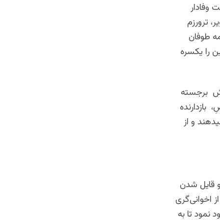
 وفادار
ر، ترورزم
مه طوفان
ین را یکسره
نقش برجسته
 بازدارنده
یدهند و از
 و قایل شدن
 اخوانی‌گری
د نمود تا به