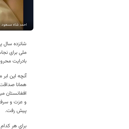
احمد شاه مسعود، ق
شانزده سال پ
ملی برای نجات
بادرایت محرو
آنچه این ابر 
همانا صداقت 
افغانستان میب
و عزت و سرفرا
پیش رفت.
برای هر کدام