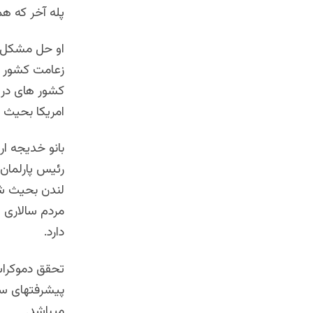
پله آخر که هم
او حل مشکل اف
زعامت کشور م
کشور های در ح
امریکا بحیث 
بانو خدیجه ا
رئیس پارلمان
لندن بحیث شه
مردم سالاری و
دارد.
تحقق دموکراس
پیشرفتهای سا
میباشد.