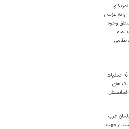
امریکای
او به عزت و
منطق وجود
ت تمام
 نظامی
نُه عملیات
تیک های
افغانستان
سلمان عرب
اکستان جهت