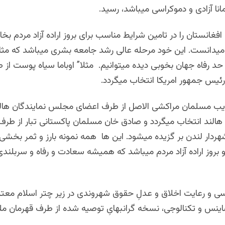
انا آزادی و دموکراسی میباشد، رسید.
غانستان را در تامین شرایط مناسب برای بروز اراده آزاد مردم بخا
یدانست. این خود مرحله عالی رشد جامعه بشری میباشد که مثال ز
د رفاه جهان بخوبی دیده میتوانیم. مثلا” اوباما سیاه پوست از 
رئیس جمهور امریکا انتخاب میگردد.
ریب مسلمان مراکشی الاصل از طرف اعضای مجلس نمایندگان هال
 هالند انتخاب میگردد و صادق خان مسلمان پاکستانی تبار از طر
ردار لندن بر گزیده میشود. این ها همه نمونه بارز و ثمر بخشی
 بروز اراده آزاد مردم میباشد که همیشه سعادت و رفاه و سربلندی 
ی و رعایت اخلاق و عدلِ حقوق شهروندی در زیر چتر اسلام معتد
ینس و تکنالوجی، نسخه گرانبهایِ توصیه شده از طرف قهرمان مل