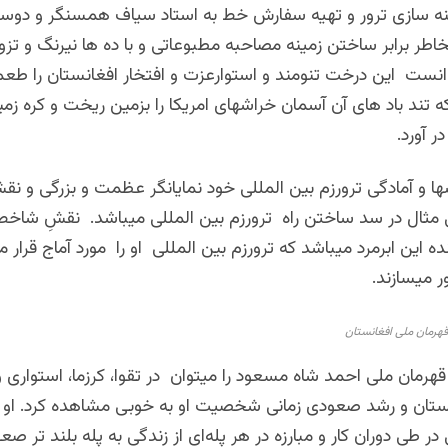
ه سازی ترور و تهیه سفارش خط به استاد سیاف همسنگر و دوست
اطر برابر ساختن زمینه مصاحبه مطبوعاتی و با ده ها نیرنگ و تزوی
وانست این درخت تنومند و استوارعزت و افتخار افغانستان را طع
که تند باد های آن آسمان خراشهای امریکا را بزمین ریخت و کره زم
ر آورد.
ها و آمادگی ترورزم بین المللی خود نمایانگر عظمت و بزرگی و 
ی مثال در سد ساختن راه ترورزم بین المللی میباشد. نقشِ شاخصِ،
ه این ابرمرد میباشد که ترورزم بین المللی او را مورد آماج قرار م
ر میسازند.
هرمان ملی افغانستان
 قهرمان ملی احمد شاه مسعود را میتوان در تقوا، کرزما، استواری
ستان و رشد صعودی زمانی شخصیت او به خوبی مشاهده کرد. او از
 در طی دوران کار و مبارزه در هر پله‌ای از زندگی به پله بلند تر صعو