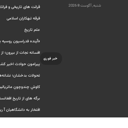
شنبه, آگوست 8 2026
قرائت های تاریخی و فراتا
فرقه تبهکاران اسلامی
علم تاریخ
«آینده فدراسیون روسیه 
افسانه نجات از بیرون؛ از
خبر فوری
پیرامون حوادث اخیر کشو
تحولات بدخشان؛ نشانه‌ه
کاوشِ چندو‌چونِ ماتریال
برگه های از تاریخ افغانست
افتخار به دانشگاهیان آ ریایی