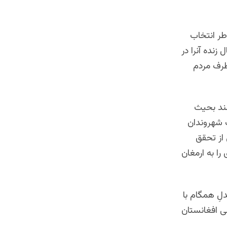
طر انتخاب
نده آنرا در
طرف مردم
ند بحیث
ف شهروندان
 از تحقق
را به ارمغان
لِ همگام با
ی افغانستان