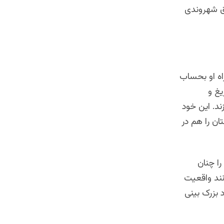
وق شهروندی
اه او بحساب
یغ و
د. این خود
ن را هم در
ا چنان
ند واقعیت
بزرک بینی