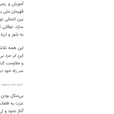
آموزش و زمین
قهرمان ملی بخ
بین المللی ت
سازد، توفانی 
به شور و لرزه د
این همه تلاش
این ابر مرد ب
و مقاومت کنند
سر راه خود دو
احمد شاه مسعود، ق
بی‌مثال بودنِ
عزت به افغان
آغاز نمود و لی