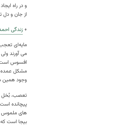
و در راه ایجا
از جان و دل ت
+
زندگی احمد
مایه‌ای تعجب
می آورند ولی 
افسوس است که
مشکل عمده‌ای
وجود همین 
تعصب، بُخل و
پیچانده است 
های ملموس را
بیجا است که 