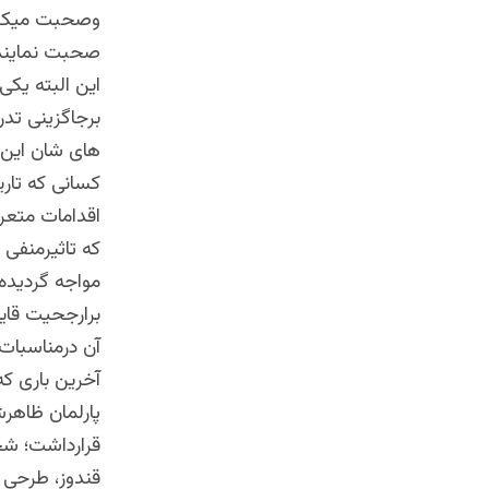
وصحبت میکنند 
صحبت نمایند
این البته یک
برجاگزینی تد
های شان این آر
کسانی که تاری
اقدامات متعر
که تاثیرمنفی
مواجه گردیده
برارجحیت قایل
آن درمناسبات
آخرین باری ک
پارلمان ظاهرش
قرارداشت؛ شخ
قندوز، طرحی 