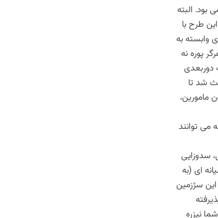
 بود. البته
ین طرح با
 وابسته به
ر پوره نه
 دوربعدی
عث شد تا
ن مامورین،
ه می توانند
، سدوزایی
نه ای (به
 این سژزمین
ذیرفته
شما نیزره