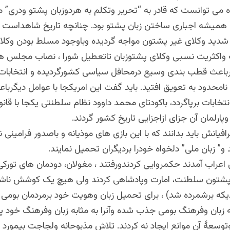
ی توانست که قادر به “تحریر وتکلم به هردوزبان پشتو ودری” می
میشه اجباری ساختن زبان پشتو بود. چنانچه تاریخ شاهداست ا
ید وکلای غیر پشتون مواجه گردیده وباوجود مسلط بودن وکلای
واکثریت نسبی وکلای پشتوزبان تاتعطیل شورا ، نصاب مجلس هرگ
مرباعث قطب بندی وسیع درمحافل سیاسی کشورگردیده و انتخابات
ن نامحدود به تعویق افتید. باید گفت این امریکجا با عوامل دیگربا
نتخابات برپاگردد، باکودتای محمد داوود نظام سلطنتی یکجا با قانو
پارلمان آن جزای ازاجزایی تاریخ کشور گردند.
فیانش باید بدانند که با این بازی های موذیانه و باصدور فرامینی ن
 و” زبان ملی” دلخواه خودرا بردیگران تحمیل نمایند.
اعراب آمدند حکمروایی کردندورفتند ، مغولان، دودمان های تورکی
شتون سلطنت، امارت وپادشاهی کردند ولی هیچ یک کوشش ناشیا
دیکه برشمرده شد) ، برای تحمیل زبان وهویت خود برمردمان بومی
ه زبان وفرهنگ بومی جذب شده وآنرا به مثابه زبان وفرهنگ خود پ
وتوسعهٔ آن موانع ایجاد نه کردند. تلاش مذبوحانه ولجاجت بیمورد 