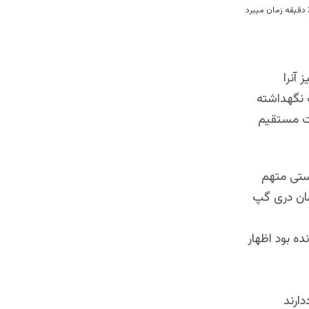
 آنرا
 نگهداشته
رت مستقیم
ستی متهم
شان دری گپ
ده بود اظهار
ارند