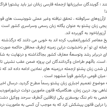
؛ گویندگان سایرزبانها ازجمله فارسی زبانان نیز باید پشتورا فراگر
!
ی ازآرزوهای سرکوفته ، تحقق نیافته وغیر عملی شوونیست های قو
ریجی زبان پشتو به عنوان یگانه زبان رسمی وسراسری کشور است 
زوراباخود به گوربرده اند.
خ معاصر کشورراتعقیب کرده اند به خوبی می دانند که درگذشته چ
ضانه ای توٲم باخشونت دراین زمینه ازطرف محافل حاکمه صورت
 ای دربرابر رشد وتوسعهٔ معارف کشور بجاگذاشته و درنهایت به
 است. باآنهم طراحان وگردانندگان ابن پروژه ضمن عقب نشینی تاک
 شدن زبان پشتو ازجمله درزمینه های نمادین ادامه داده اند که ت
 میان قومی درکشور قویاً مشهود است .
ه موضوع تعمیم اجباری زبان پشتو رسماً مطرح گردید، درسال اخیر
اهی بود. درین زمان، هنگامیکه قانون مامورین دولت درشورامورد
صی به نام ننگ یوسفزی یکی ازناقلین آنطرف سرحد ووکیل دشت
را دراین قانون پیشکش کرد که به موجب آن کسی به ماموریت درد