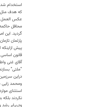
استخدام شده م
که هدف مثل ه
عکس العمل شد
محافل حاکمه 
گردید. این ا
پارلمان تازما
پیش ازاینکه ا
قانون اساسی و
آقای غنی واطرا
“ملتی” بسازند
دراین سرزمین 
ومحمد زایی پ
استثنای موار
نکردند بلکه ب
ودربرابر رشد 