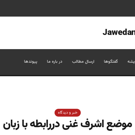
یشه
گفتگوها
ارسال مطالب
در باره ما
پیوندها
خبر و دیدگاه
موضع اشرف غنی دررابطه با زبان