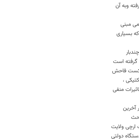
فته وبه آن
می مبنی
که بسیاری
ندبار
 گرفته است
 شکست فاحش
تیکی ،
اثیرات منفی
 آخرین
بحث
 ارچی ولایت
ستگاه دولتی