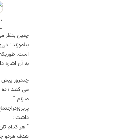
چنین بنظر می 
بیاموزند ؛ د
است. طوریکه 
به آن اشاره د
چندروز پیش د
می کنند ؛ ده
میزنم “
پریروزدراجتما
داشت :
” هر کدام تان
هدف هردو جمل