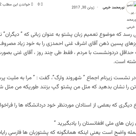
0
خواندن این مطلب 2 دقیقه زمان میبرد
نورمحمد خرمی
ژوئن 30, 2017
رسد که موضوع تعمیم زبان پشتو به عنوان زبانی که ” دیگران” نیز
رروزهای پسین ذهن آقای اشرف غنی احمدزی را به خود زیاد مصروف
حداقل دردونشست با مردم ، فقط طی چند روز ، آقای غنی بصو
اشته است.
ر نشست زیرنام اجماع ” شهروند وارگ”، گفت : ” مرا به ملیت پر
 تن را نشان بدهید که مثل من پشتو گپ بزنند طوریکه من مثل 
ع دیگری که بعضی از استادان موردنظر خود دردانشگاه ها را فراخوان
 زبان های ملی افغانستان را یادبگیرید ”
ه واضح است یعنی اینکه همانگونه که پشتوزبان ها فارسی رایادد