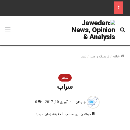
جستجو برای
منو
خانه
/
فرهنگ و هنر
/
شعر
شعر
سراب
جاودان
آوریل 10, 2017
0
خواندن این مطلب 1 دقیقه زمان میبرد