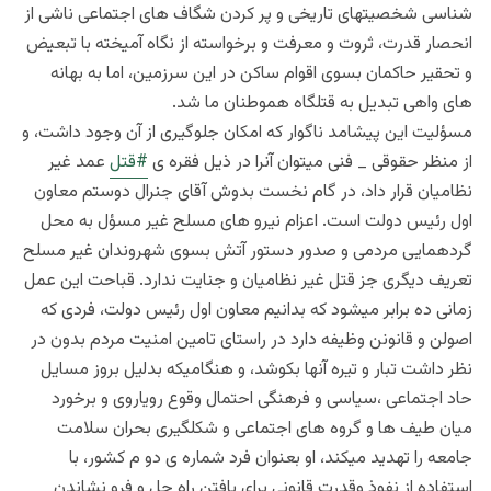
شناسی شخصیتهای تاریخی و پر کردن شگاف های اجتماعی ناشی از
انحصار قدرت، ثروت و معرفت و برخواسته از نگاه آمیخته با تبعیض
و تحقیر حاکمان بسوی اقوام ساکن در این سرزمین، اما به بهانه
های واهی تبدیل به قتلگاه هموطنان ما شد.
مسؤلیت این پیشامد ناگوار که امکان جلوگیری از آن وجود داشت، و
از منظر حقوقی _ فنی میتوان آنرا در ذیل فقره ی
#
قتل
عمد غیر
نظامیان قرار داد، در گام نخست بدوش آقای جنرال دوستم معاون
اول رئیس دولت است. اعزام نیرو های مسلح غیر مسؤل به محل
گردهمایی مردمی و صدور دستور آتش بسوی شهروندان غیر مسلح
تعریف دیگری جز قتل غیر نظامیان و جنایت ندارد. قباحت این عمل
زمانی ده برابر میشود که بدانیم معاون اول رئیس دولت، فردی که
اصولن و قانونن وظیفه دارد در راستای تامین امنیت مردم بدون در
نظر داشت تبار و تیره آنها بکوشد، و هنگامیکه بدلیل بروز مسایل
حاد اجتماعی ،سیاسی و فرهنگی احتمال وقوع رویاروی و برخورد
میان طیف ها و گروه های اجتماعی و شکلگیری بحران سلامت
جامعه را تهدید میکند، او بعنوان فرد شماره ی دو م کشور، با
استفاده از نفوذ وقدرت قانونی برای یافتن راه حل و فرو نشاندن