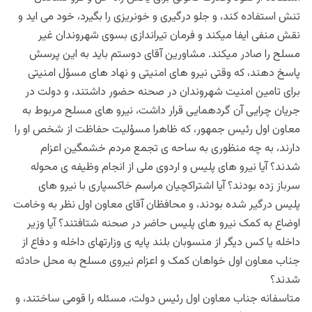
تنش استفاده کند، و جلو درگیری و خونریزی را بگیرد، خود می اید و
نقش منفی ایفا میکند و فرمان تیراندازی بسوی شهروندان غیر
مسلح را صادر میکند. مشاورین آقای دوستم باید به این پرسش
پاسخ دهند، که وقتی نیرو های امنیتی و نهاد های مسؤل امنیتی
برای تامین امنیت شهروندان در صحنه حضور داشتند، و دولت در
جریان چرایی آن گردهمایی قرار داشت، نیرو های مسلح مربوط به
معاون اول رئیس جمهور، که ظاهرا مسؤلیت حفاظت از شخص او را
دارند، به چه منظوری به ساحه ی تجمع مردم خشمگین اعزام
شدند؟ آیا نیرو های پلیس و اردوی ملی از انجام وظیفه ی محوله
سرباز زده بودند؟ آیا اشتراکچیان مراسم خاکسپاری با نیرو های
پلیس درگیر شده بودند، و محافظان آقای معاون اول نظر به وخامت
اوضاع به کمک نیرو های پلیس حاضر در صحنه شتافتند؟ آیا وزیر
داخله یا کس دیگر از منسوبان بلند پایه ی وزارتهای داخله و دفاع از
جناب معاون اول خواهان کمک و اعزام نیروی مسلح به محل حادثه
شدند؟
متاسفانه جناب معاون اول رئیس دولت، مسئله را قومی ساختند، و