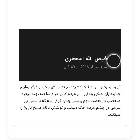
گ
فیض الله اسحقزی
ف
سپتامبر 4, 2016 در 8:49 ق.ظ
ت
:
آری، بیخردی سر به فلک کشیده، چند اوباش و دزد و ذیګر بقایای
جنایتکاران جنګی زندګی را بر مردم کابل حرام ساخته،چند بیخرد
متعصب در تعصب قوم پرستی چنان غرق رفته که با بسیار بی
شرمی در چشم مردم خاک میزنند و کوشش ناکام مسخ تاریخ را
میکنند.