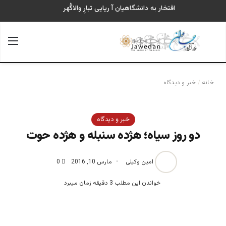
افتخار به دانشگاهیان آ ریایی تبارِ والاگُهر
جستجو برای
منو
خانه
/
خبر و دیدگاه
خبر و دیدگاه
دو روز سیاه؛ هژده سنبله و هژده حوت
امین وکیلی
مارس 10, 2016
0
خواندن این مطلب 3 دقیقه زمان میبرد