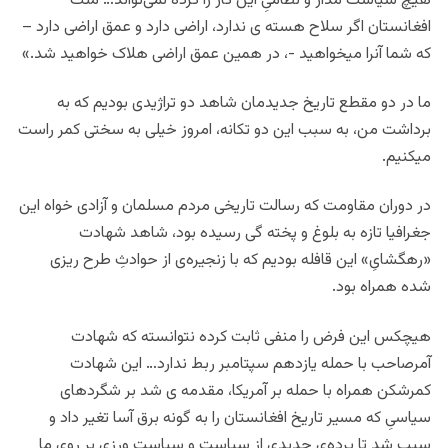
هیچ سیاست مدار و نظامیِ این کار را کرده نمی‌تواند… ملت
افغانستان اگر سلاح هسته ی ندارد، اراضی دارد و عمق اراضی دارد –
که شما آنرا میخواهید -، در همین عمق اراضی هلاک خواهید شد.»
ما در دو مقطع تاریخ جدیدمان شاهد دو تراژیدی بودیم که به
برداشت من، به سبب این دو تکانه، امروز خیلی به سختی کمر راست
میکنیم.
در دوران مقاومت که رسالت تاریخی مردم مسلمان و آزادی خواه این
جغرافیا تازه به بلوغ و پخته گی رسیده بود، شاهد شهادت
«رهگشایِ» این قافله بودیم که با زنجیره‌ی از حوادثِ طرح ریزی
شده همراه بود.
هیچکس این فرض را منفی ثابت کرده نتوانسته که شهادت
آمرصاحب با حمله یازدهم سپتامبر ربط ندارد… این شهادت
کمرشکن همراه با حمله بر آمریکا، مقدمه ی شد بر شگردهای
سیاسیِ که مسیر تاریخ افغانستان را به گونه برق آسا تغیر داد و
سبب شد تا پرده‌ی جدیدی از سیاست و سیاست ورزی بر رویِ ما