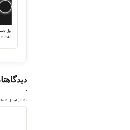
اول جست
دقت شو
دیدگاهتا
نشانی ایمیل شما 
د
ی
د