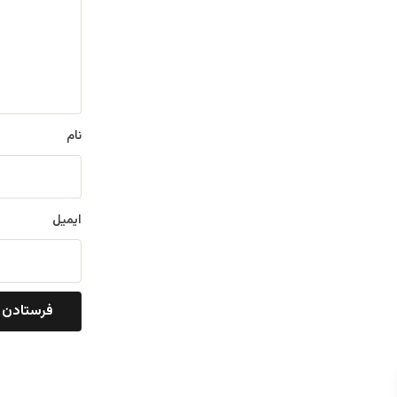
گ
ا
ه
*
نام
ایمیل