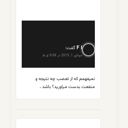
F I
گفت:
جولای 1, 2015 در 9:58 ق.ظ
نمیفهمم که از تعصب چه نتیجه و
منفعت بدست میاورید؟ باشد ،