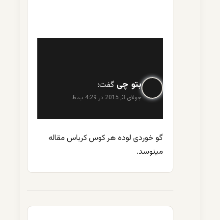
بتو چی
گفت:
جولای 3, 2015 در 4:29 ب.ظ
گو خوردی لوده هر کوس کرباس مقاله
مینوسد.