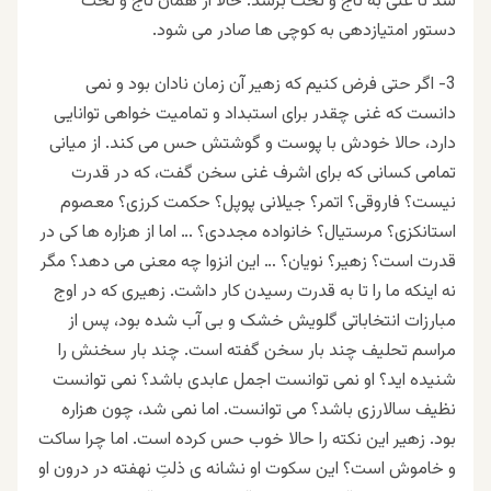
شد تا غنی به تاج و تخت برسد. حالا از همان تاج و تخت
دستور امتیازدهی به کوچی ها صادر می شود.
3- اگر حتی فرض کنیم که زهیر آن زمان نادان بود و نمی
دانست که غنی چقدر برای استبداد و تمامیت خواهی توانایی
دارد، حالا خودش با پوست و گوشتش حس می کند. از میانی
تمامی کسانی که برای اشرف غنی سخن گفت، که در قدرت
نیست؟ فاروقی؟ اتمر؟ جیلانی پوپل؟ حکمت کرزی؟ معصوم
استانکزی؟ مرستیال؟ خانواده مجددی؟ … اما از هزاره ها کی در
قدرت است؟ زهیر؟ نویان؟ … این انزوا چه معنی می دهد؟ مگر
نه اینکه ما را تا به قدرت رسیدن کار داشت. زهیری که در اوج
مبارزات انتخاباتی گلویش خشک و بی آب شده بود، پس از
مراسم تحلیف چند بار سخن گفته است. چند بار سخنش را
شنیده اید؟ او نمی توانست اجمل عابدی باشد؟ نمی توانست
نظیف سالارزی باشد؟ می توانست. اما نمی شد، چون هزاره
بود. زهیر این نکته را حالا خوب حس کرده است. اما چرا ساکت
و خاموش است؟ این سکوت او نشانه ی ذلتِ نهفته در درون او