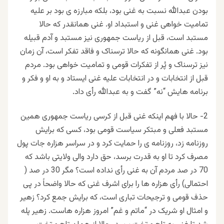
بودن عبدالله نسبت به غنی بود، بلکه مبارزه ی بود بر علیه
تمامیت خواهی غنی و استبداد او. غنی همانقدر که حالا
مستبد است، قبل از ریاست جمهوری نیز مستبد و آدم قبیله
بود. غنی همانگونه که حالا ترسناک و فاقد تفکر است، آن زمان
نیز ترسناک و پُر از تفکرات قومی و تمامیت خواهی بود. مردم
قبل از انتخابات و در انتخابات علیه غنی ایستاد و به او و فکر و
برنامه هایش “نه” گفت و به عبدالله رأی داد.
2- حالا با فهم اینکه غنی قبل از کرسی ریاست جمهوری همین
مستبد فعلی و مبتکر سیاست قومی بود، کسی که برایش
روزنامه زد، روزنامه ی را حمایت کرد و در سراسر هزاره جات پول
مصرف کرد تا او به قدرت برسد، حق دارد والی ولایتی باشد که
70 در صد مردم آن به غنی رأی نداده است؟ مگر 30 در صد (
احتمالی) رأی هزاره ها را برای اشرف غنی که حالا واضحاً در پی
حذف قومی و ترجیحات تباری است، که برایش جمع کرد؟ زهیر
و امثال او شریک در “ماتم و غم” امروز هزاره هاست. زهیر پله