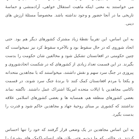
می خواستند به معنی اینکه ماهیت استقلال خواهی، آزادمنشی و حماسۀ
تاریخی ما در آنجا حضور و وجود نداشته باشد. مخصوصاً مسئلۀ ارزش های
دینی.
به این اساس، این تقریباً نقطۀ زیاد مشترک کشورهای دیگر هم بود. حتی
اتحاد شوروی که در حال سقوط بود و بالآخره سقوط کرد نیز نمیخواست که
چنین حکومتی در افغانستان تشکیل شود و مخالفین شان حکومت را بدست
بگیرند. در این قسمت تعداد زیادی از کشورهای که در شکست اتحادشوروی و
پیروزی در جنگ سرد سهم و نقش داشتند، میخواستند که با مجاهدین متحدانه
و یکجا با مردم افغانستان کمک کنند تا برندۀ جنگ سرد شوند، در قسمت
ناکامی مجاهدین با ایالات متحده امریکا اشتراک عمل داشتند. ناگفته نماند
بعضی کشورهای منطقه هم، همسایه ها و بعضی کشورهای اسلامی علاقه
نداشتند که کشوری بر مبنای روحیۀ جهاد و مجاهدین حاکم شود و قدرت را
بدست بگیرد.
به این اساس مجاهدین در یک وضعی قرار گرفتند که خود را تنها احساس
کردند. در حالتی که ما دیدیم حتی پلان های انسانی(کمک های بشری) را