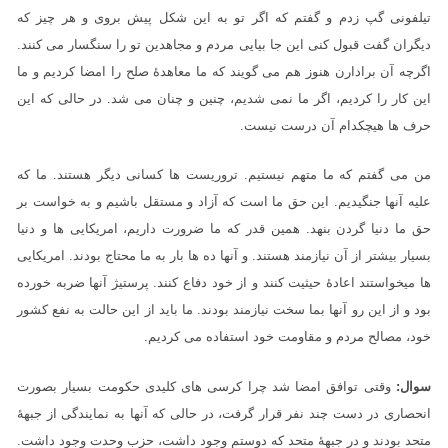
تیلفونی گپ زدم و گفتم که اگر تو به این شکل پیش بروی و هر چیز که
دیگران گفت قبول کنی این جا بیایی مردم و مجاهدین تو را سنگسار می کنند.
اگرچه آن برادارن هنوز هم می گویند که ما معاهدۀ صلح را امضا کردیم و ما
این کار را کردیم، اگر ما نمی شدیم، چنین و چنان می شد. در حالی که این
حرف ها هیچکدام آن درست نیست.
من می گفتم که ما متهم نیستیم. تروریست ها کسانی دیگر هستند. ما که
علیه آنها جنگیدیم. این حق ما است که آزاد و مستقل باشیم و به خواست بر
حق ما دنیا گردن بنهد. همین قدر که ما ضرورت داریم، امریکایی ها و دنیا
بسیار بیشتر از آن نیازمند هستند. و آنها ده ها بار به ما محتاج بودند. امریکایی
ها میخواستند اعادۀ حیثیت کنند و از خود دفاع کنند. پرستیژ آنها ضربه خورده
بود و از این رو آنها بما سخت نیازمند بودند. ما باید از این حالت به نفع کشور
خود، مصالح مردم و مقاومت خود استفاده می کردیم.
سوال:
وقتی توافق امضا شد چرا کرسی های کلیدی حکومت بسیار بصورت
انحصاری در دست چند نفر قرار گرفت، در حالی که آنها به نمایندگی از جبهۀ
متحد بودند و در جبهۀ متحد که دوستم وجود داشت، حزب وحدت وجود داشت.