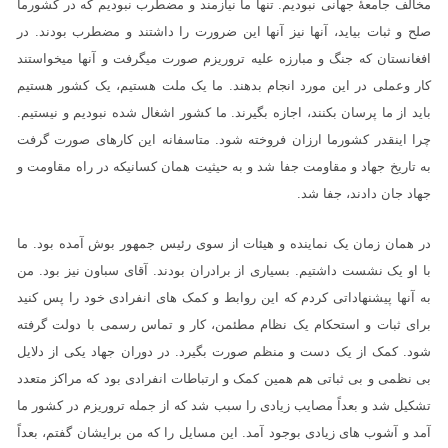
مخالف جامعۀ جهانی نبودیم. تنها ما نیازمند و مضطرب نبودیم که در کشورما
صلح و ثبات بیاید، آنها نیز آنها این ضرورت را داشتند و مضطرب بودند. در
افغانستان که جنگ و مبارزه علیه تروریزم صورت میگرفت و آنها میخواستند
کار وعملی در این مورد انجام بدهند. ما یک ملت هستیم، یک کشور هستیم
باید از ما پرسان بکنند، اجازه بگیرند. ما کشور اشغال شده نبودیم و نیستیم.
چرا اینقدر کشورما ارزان فروخته شود. متاسفانه این کارهای صورت گرفت
به تاریخ جهاد و مقاومت جفا شد و به حیثیت همان کسانیکه در راه مقاومت و
جهاد جان دادند، جفا شد.
در همان زمان یک نماینده و هیئات از سوی رئیس جمهور بوش آمده بود. ما
با او یک نشست داشتیم. بسیاری از برادران بودند. آقای سباون نیز بود. من
به آنها پیشنهاداتی کردم که این روابط و کمک های انفرادی خود را پس کنید
برای ثبات و استحکام یک نظام مطئمن، کار و تماس رسمی با دولت گرفته
شود. کمک از یک دست و منظم صورت بگیرد. در دوران جهاد یکی از دلایل
بی نظمی و بی ثباتی هم همین کمک و ارتباطات انفرادی بود که مراکز متعدد
تشکیل شد و بعداً مصایب زیادی را سبب شد که از جمله تروریزم در کشور ما
آمد و آشوب های زیادی بوجود آمد. این مسایل را که من برایشان گفتم، بعداً