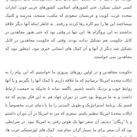
کسی عملی نمیکرد. حتی کشورهای اسلامی، کشورهای عربی چون: امارات
متحده عرب، کویت و عربستان سعودی که مکتب، مسجد، مدرسه و کلنیک
میساختند این ها را نیم کاره رها کردند و رفتند. به خاطر اینکه آنها دیگر علاقه
نداشتند به این پروگرام ها. این تنها در وقتی بود که حتی هنوز مجاهدین در
کابل حکومت هم تشکیل نداده بودند. وقتی که حکومت مجاهدین در کابل
تشکیل شد دیگر از آنها و آن کمک های انسانی خبری نبود، اینطور نبود که
مجاهدین نمی خواستند.
حکومت مجاهدین و در اولین روزهای پیروزی ما خواستیم که این پیام را به
ایالات متحده امریکا برسانیم که ما علاقه داریم تا کمک آنها را بگیریم و با آنها
روابط خوب و نزدیک داشته باشیم. ناگفته نماند تا جاییکه به جمعیت ارتباط
داشت و به ما مربوط بود حتی در دوران جهاد هم به این فکر بودیم که چه
قسم یک برنامۀ استراتیژِیک و طویل المدتی را ما با دنیای غرب مخصوصاً با
ایالات متحدۀ امریکا تنظیم بکنیم. سفری که من به امریکا در آن دوران داشتم
و با “ریگان” دیدیم، آن سفر تنها یک هوس رفتن به امریکا نبود. در شرایطی
بود که آن سفر برای ما بسیار گران تمام شد. کمک های لوژستیکی عرب ها،