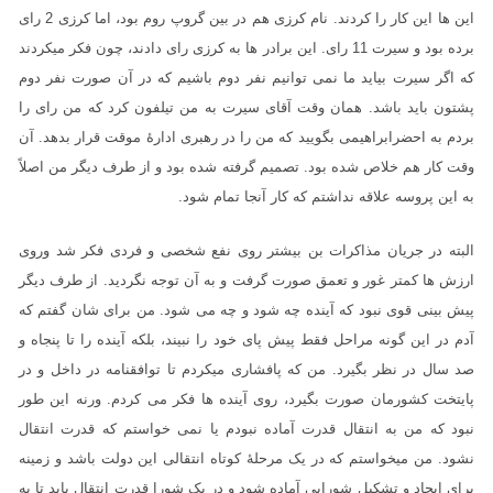
این ها این کار را کردند. نام کرزی هم در بین گروپ روم بود، اما کرزی 2 رای
برده بود و سیرت 11 رای. این برادر ها به کرزی رای دادند، چون فکر میکردند
که اگر سیرت بیاید ما نمی توانیم نفر دوم باشیم که در آن صورت نفر دوم
پشتون باید باشد. همان وقت آقای سیرت به من تیلفون کرد که من رای را
بردم به احضرابراهیمی بگویید که من را در رهبری ادارۀ موقت قرار بدهد. آن
وقت کار هم خلاص شده بود. تصمیم گرفته شده بود و از طرف دیگر من اصلاً
به این پروسه علاقه نداشتم که کار آنجا تمام شود.
البته در جریان مذاکرات بن بیشتر روی نفع شخصی و فردی فکر شد وروی
ارزش ها کمتر غور و تعمق صورت گرفت و به آن توجه نگردید. از طرف دیگر
پیش بینی قوی نبود که آینده چه شود و چه می شود. من برای شان گفتم که
آدم در این گونه مراحل فقط پیش پای خود را نبیند، بلکه آینده را تا پنجاه و
صد سال در نظر بگیرد. من که پافشاری میکردم تا توافقنامه در داخل و در
پایتخت کشورمان صورت بگیرد، روی آینده ها فکر می کردم. ورنه این طور
نبود که من به انتقال قدرت آماده نبودم یا نمی خواستم که قدرت انتقال
نشود. من میخواستم که در یک مرحلۀ کوتاه انتقالی این دولت باشد و زمینه
برای ایجاد و تشکیل شورایی آماده شود و در یک شورا قدرت انتقال یابد تا به