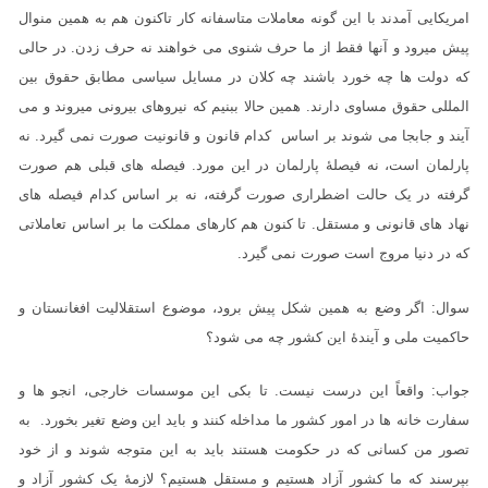
امریکایی آمدند با این گونه معاملات متاسفانه کار تاکنون هم به همین منوال
پیش میرود و آنها فقط از ما حرف شنوی می خواهند نه حرف زدن. در حالی
که دولت ها چه خورد باشند چه کلان در مسایل سیاسی مطابق حقوق بین
المللی حقوق مساوی دارند. همین حالا ببنیم که نیروهای بیرونی میروند و می
آیند و جابجا می شوند بر اساس کدام قانون و قانونیت صورت نمی گیرد. نه
پارلمان است، نه فیصلۀ پارلمان در این مورد. فیصله های قبلی هم صورت
گرفته در یک حالت اضطراری صورت گرفته، نه بر اساس کدام فیصله های
نهاد های قانونی و مستقل. تا کنون هم کارهای مملکت ما بر اساس تعاملاتی
که در دنیا مروج است صورت نمی گیرد.
سوال: اگر وضع به همین شکل پیش برود، موضوع استقلالیت افغانستان و
حاکمیت ملی و آیندۀ این کشور چه می شود؟
جواب: واقعاً این درست نیست. تا بکی این موسسات خارجی، انجو ها و
سفارت خانه ها در امور کشور ما مداخله کنند و باید این وضع تغیر بخورد. به
تصور من کسانی که در حکومت هستند باید به این متوجه شوند و از خود
بپرسند که ما کشور آزاد هستیم و مستقل هستیم؟ لازمۀ یک کشور آزاد و