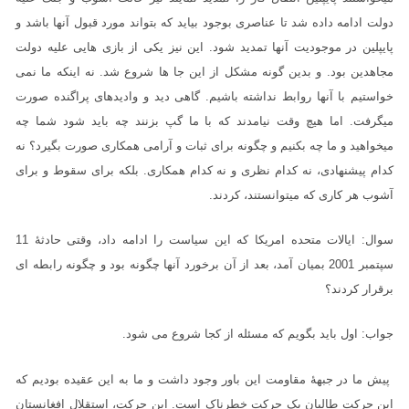
دولت ادامه داده شد تا عناصری بوجود بیاید که بتواند مورد قبول آنها باشد و
پایپلین در موجودیت آنها تمدید شود. این نیز یکی از بازی هایی علیه دولت
مجاهدین بود. و بدین گونه مشکل از این جا ها شروع شد. نه اینکه ما نمی
خواستیم با آنها روابط نداشته باشیم. گاهی دید و وادیدهای پراگنده صورت
میگرفت. اما هیچ وقت نیامدند که با ما گپ بزنند چه باید شود شما چه
میخواهید و ما چه بکنیم و چگونه برای ثبات و آرامی همکاری صورت بگیرد؟ نه
کدام پیشنهادی، نه کدام نظری و نه کدام همکاری. بلکه برای سقوط و برای
آشوب هر کاری که میتوانستند، کردند.
سوال: ایالات متحده امریکا که این سیاست را ادامه داد، وقتی حادثۀ 11
سپتمبر 2001 بمیان آمد، بعد از آن برخورد آنها چگونه بود و چگونه رابطه ای
برقرار کردند؟
جواب: اول باید بگویم که مسئله از کجا شروع می شود.
پیش ما در جبهۀ مقاومت این باور وجود داشت و ما به این عقیده بودیم که
این حرکت طالبان یک حرکت خطرناک است. این حرکت، استقلال افغانستان