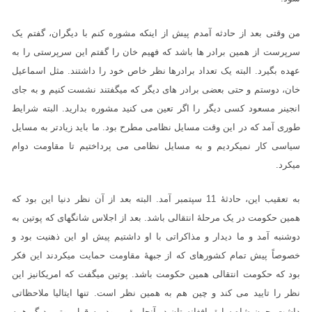
من وقتی بعد از حادثه آمدم پیش از اینکه مشوره کنم با دیگران، گفتم یک
سرپرست از همین برادر ها باشد که فهیم خان را گفتم این سرپرستی را به
عهده بگیرد. البته یک تعداد برادرها نظر خاص خود را داشتند. مثل اسماعیل
خان، دوستم و حتی بعضی برادر های دیگر که میگفتند نشست کنیم و به جای
انجینر مسعود کسی دیگر را اگر تعین می کنید مشوره بدارید. البته شرایط
طوری آمد که در این وقت مسایل نظامی مطرح بود. ما باید زیادتر به مسایل
سیاسی کار نمیکردیم و به مسایل نظامی می پرداختیم تا مقاومت دوام
میکرد.
به تعقیب این، حادثۀ 11 سپتمبر آمد. البته بعد از آن نظر دنیا این بود که
همین حکومت در یک مرحلۀ انتقالی باشد. بعد از اجلاس شانگهای که پوتین به
دوشنبه آمد و ما دیدار و مذاکراتی با او داشتیم پیش او این ذهنیت بود و
خصوصاً پیش تمام کشورهای که از جبهۀ مقاومت حمایت میکردند این فکر
بود که حکومت انتقالی همین حکومت باشد. پوتین میگفت که امریکانیز این
نظر را تایید می کند و چین هم به همین نظر است. تنها ایتالیا ملاحظاتی
داشت، چون شاه سابق افغانستان در آنجا مقیم بود. به قول پوتین دیگر همه