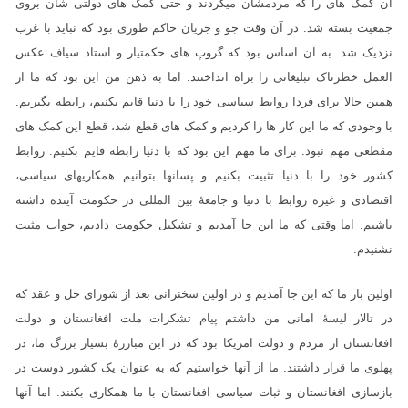
آن کمک های را که مردمشان میکردند و حتی کمک های دولتی شان بروی
جمعیت بسته شد. در آن وقت جو و جریان حاکم طوری بود که نباید با غرب
نزدیک شد. به آن اساس بود که گروپ های حکمتیار و استاد سیاف عکس
العمل خطرناک تبلیغاتی را براه انداختند. اما به ذهن من این بود که ما از
همین حالا برای فردا روابط سیاسی خود را با دنیا قایم بکنیم، رابطه بگیریم.
با وجودی که ما این کار ها را کردیم و کمک های قطع شد، قطع این کمک های
مقطعی مهم نبود. برای ما مهم این بود که با دنیا رابطه قایم بکنیم. روابط
کشور خود را با دنیا تثبیت بکنیم و پسانها بتوانیم همکاریهای سیاسی،
اقتصادی و غیره روابط با دنیا و جامعۀ بین المللی در حکومت آینده داشته
باشیم. اما وقتی که ما این جا آمدیم و تشکیل حکومت دادیم، جواب مثبت
نشنیدم.
اولین بار ما که این جا آمدیم و در اولین سخنرانی بعد از شورای حل و عقد که
در تالار لیسۀ امانی من داشتم پیام تشکرات ملت افغانستان و دولت
افغانستان از مردم و دولت امریکا بود که در این مبارزۀ بسیار بزرگ ما، در
پهلوی ما قرار داشتند. ما از آنها خواستیم که به عنوان یک کشور دوست در
بازسازی افغانستان و ثبات سیاسی افغانستان با ما همکاری بکنند. اما آنها