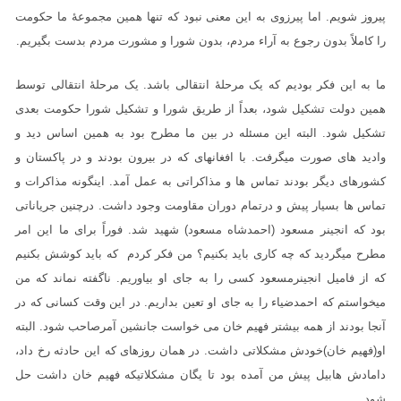
پیروز شویم. اما پیرزوی به این معنی نبود که تنها همین مجموعۀ ما حکومت
را کاملاً بدون رجوع به آراء مردم، بدون شورا و مشورت مردم بدست بگیریم.
ما به این فکر بودیم که یک مرحلۀ انتقالی باشد. یک مرحلۀ انتقالی توسط
همین دولت تشکیل شود، بعداً از طریق شورا و تشکیل شورا حکومت بعدی
تشکیل شود. البته این مسئله در بین ما مطرح بود به همین اساس دید و
وادید های صورت میگرفت. با افغانهای که در بیرون بودند و در پاکستان و
کشورهای دیگر بودند تماس ها و مذاکراتی به عمل آمد. اینگونه مذاکرات و
تماس ها بسیار پیش و درتمام دوران مقاومت وجود داشت. درچنین جریاناتی
بود که انجینر مسعود (احمدشاه مسعود) شهید شد. فوراً برای ما این امر
مطرح میگردید که چه کاری باید بکنیم؟ من فکر کردم که باید کوشش بکنیم
که از فامیل انجینرمسعود کسی را به جای او بیاوریم. ناگفته نماند که من
میخواستم که احمدضیاء را به جای او تعین بداریم. در این وقت کسانی که در
آنجا بودند از همه بیشتر فهیم خان می خواست جانشین آمرصاحب شود. البته
او(فهیم خان)خودش مشکلاتی داشت. در همان روزهای که این حادثه رخ داد،
دامادش هابیل پیش من آمده بود تا یگان مشکلاتیکه فهیم خان داشت حل
شود.