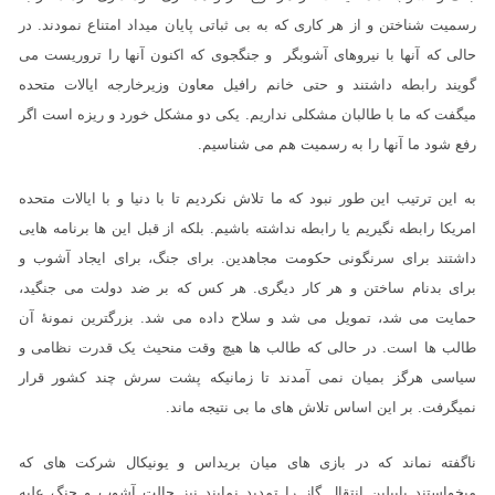
رسمیت شناختن و از هر کاری که به بی ثباتی پایان میداد امتناع نمودند. در
حالی که آنها با نیروهای آشوبگر و جنگجوی که اکنون آنها را تروریست می
گویند رابطه داشتند و حتی خانم رافیل معاون وزیرخارجه ایالات متحده
میگفت که ما با طالبان مشکلی نداریم. یکی دو مشکل خورد و ریزه است اگر
رفع شود ما آنها را به رسمیت هم می شناسیم.
به این ترتیب این طور نبود که ما تلاش نکردیم تا با دنیا و با ایالات متحده
امریکا رابطه نگیریم یا رابطه نداشته باشیم. بلکه از قبل این ها برنامه هایی
داشتند برای سرنگونی حکومت مجاهدین. برای جنگ، برای ایجاد آشوب و
برای بدنام ساختن و هر کار دیگری. هر کس که بر ضد دولت می جنگید،
حمایت می شد، تمویل می شد و سلاح داده می شد. بزرگترین نمونۀ آن
طالب ها است. در حالی که طالب ها هیچ وقت منحیث یک قدرت نظامی و
سیاسی هرگز بمیان نمی آمدند تا زمانیکه پشت سرش چند کشور قرار
نمیگرفت. بر این اساس تلاش های ما بی نتیجه ماند.
ناگفته نماند که در بازی های میان بریداس و یونیکال شرکت های که
میخواستند پایپلین انتقال گاز را تمدید نمایند نیز حالت آشوب و جنگ علیه