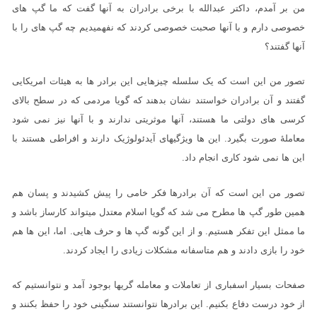
من بر آمدم، داکتر عبدالله با برخی برادران به آنها گفت که ما گپ های
خصوصی دارم و با آنها صحبت خصوصی کردند که نفهمیدیم چه گپ های را با
آنها گفتند؟
تصور من این است که یک سلسله چیزهایی این برادر ها به هیئات امریکایی
گفتند و آن برادران خواستند نشان بدهند که گویا مردمی که در سطح بالای
کرسی های دولتی ما هستند، آنها موثریتی ندارند و با آنها نیز نمی شود
معاملۀ صورت بگیرد. این ها ویژگیهای آیدئولوژیک دارند و افراطی هستند با
این ها نمی شود کاری انجام داد.
تصور من این است که آن برادرها فکر خامی را پیش کشیدند و پسان هم
همین طور گپ ها مطرح می شد که گویا اسلام معتدل میتواند کارساز باشد و
ما ممثل این تفکر هستیم. و از این گونه گپ ها و حرف هایی. اما، این ها هم
خود را بازی دادند و هم متاسفانه مشکلات زیادی را ایجاد کردند.
صفحات بسیار اسفباری از تعاملات و معامله گریها بوجود آمد و نتوانستیم که
از خود درست دفاع بکنیم. این برادرها نتوانستند سنگینی خود را حفظ بکنند و