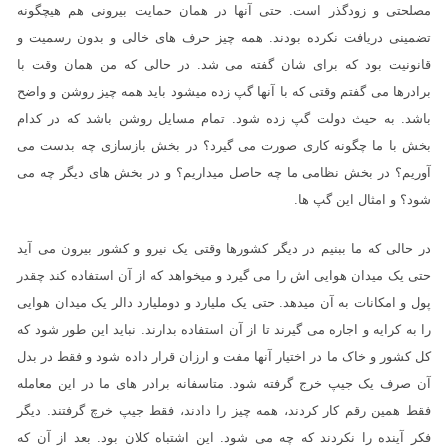
مصلحتی و زودگذر است. حتی آنها در همان حمایت بیرونی هم هیچگونه
تضمینی دریافت نکرده بودند. همه چیز حرف های خالی و بدون رسمیت و
قانونیت بود که برای شان گفته می شد. در حالی که من همان وقت با
برادرها می گفتم وقتی که با آنها گپ زده میشود باید همه چیز روشن و واضح
باشد. به حیث دولت گپ زده شود. تمام مسایل روشن باشد که در کدام
بخش با ما چگونه کاری صورت می گیرد؟ در بخش بازسازی چه بدست می
آوریم؟ در بخش نظامی ما چه حاصل میداریم؟ و در بخش های دیگر چه می
شود؟ و امثال این گپ ها.
در حالی که ما ببنیم در دیگر کشورها وقتی یک نیرو و کشور بیرون می آید
حتی یک میدان هوایی اش را می گیرد و میخواهد که از آن استفاده کند چقدر
پول و امکانات به آن میدهد. حتی یک ملیارد و دوملیارد دالر یک میدان هوایی
را به کرایه و اجاره می گیرند تا از آن استفاده بدارند. نباید این طور شود که
کل کشور و خاک ما در اختیار آنها مفت و ارزان قرار داده شود و فقط در بدل
آن صرف یک جیپ خرج گرفته شود. متاسفانه برادر های ما در این معامله
فقط همین رقم کار کردند، همه چیز را دادند، فقط جیپ خرچ گرفتند. دیگر
فکر آینده را نکردند که چه می شود. این اشتباه کلان بود. بعد از آن که