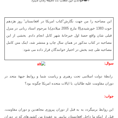
خواندن این مطلب 22 دقیقه زمان میبرد
این مصاحبه را من جهت نگارش”کتاب امریکا در افغانستان” روز هژدهم
حوت 1383 خورشیدی(8 مارچ 2005 میلادی)با مرحوم استاد ربانی در منزل
قبلی شان واقع حصۀ اول خیرخانۀ شهر کابل انجام دادم. بخشی از این
مصاحبه در کتاب مذکور در همان سال چاپ و منتشر شد، اینک متن کامل
مصاحبه طی چند بخش در اختیار خوانندگان قرار داده می شود:
سوال:
رابطۀ دولت اسلامی تحت رهبری و ریاست شما و روابط جبهۀ متحد در
دوران مقاومت علیه طالبان، با ایالات متحده امریکا چگونه بود؟
جواب:
این روابط برمیگردد به به قبل از دوران پیروزی مجاهدین و دوران مقاومت،
قبل از اینکه ما داخل افغانستان بیاییم. به عقیدۀ من کشورهای که در دوران