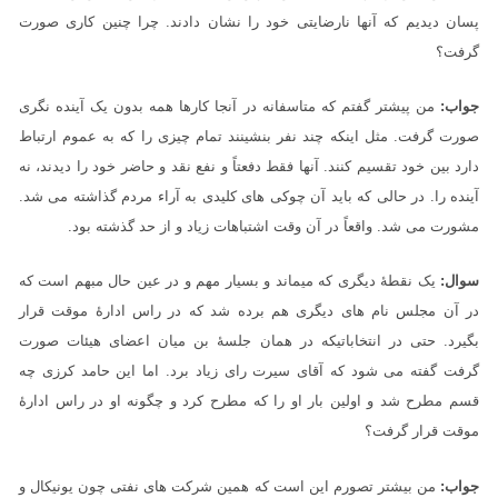
پسان دیدیم که آنها نارضایتی خود را نشان دادند. چرا چنین کاری صورت
گرفت؟
جواب:
من پیشتر گفتم که متاسفانه در آنجا کارها همه بدون یک آینده نگری
صورت گرفت. مثل اینکه چند نفر بنشینند تمام چیزی را که به عموم ارتباط
دارد بین خود تقسیم کنند. آنها فقط دفعتاً و نفع نقد و حاضر خود را دیدند، نه
آینده را. در حالی که باید آن چوکی های کلیدی به آراء مردم گذاشته می شد.
مشورت می شد. واقعاً در آن وقت اشتباهات زیاد و از حد گذشته بود.
سوال:
یک نقطۀ دیگری که میماند و بسیار مهم و در عین حال مبهم است که
در آن مجلس نام های دیگری هم برده شد که در راس ادارۀ موقت قرار
بگیرد. حتی در انتخاباتیکه در همان جلسۀ بن میان اعضای هیئات صورت
گرفت گفته می شود که آقای سیرت رای زیاد برد. اما این حامد کرزی چه
قسم مطرح شد و اولین بار او را که مطرح کرد و چگونه او در راس ادارۀ
موقت قرار گرفت؟
جواب:
من بیشتر تصورم این است که همین شرکت های نفتی چون یونیکال و