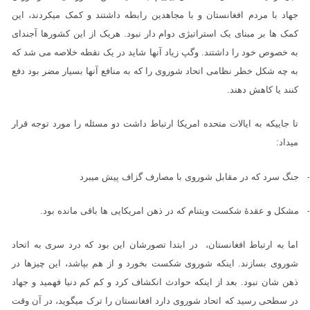
جهاد با مردم افغانستان و با مجاهدین رابطه داشتند و کمک میکردند، این
کمک ها بر مبنای یک استراتیژی دوام دار نبود. هریک از این کشورها آجندای
به خصوص خود را داشتند. وگپ زیاد آنها شاید در یک نقطه خلاصه می شد که
به چه شکل خطر نظامی اتحاد شوروی را که به منافع آنها بسیار مضر بود دفع
کنند یا کاهش دهند.
تا جاییکه به ایالات متحده امریکا ارتباط داشت دو مسئله را مورد توجه قرار
میداد:
جنگ سرد که در مقابل شوروی با مصارف گزاف پیش میبرد
مشکل و عقدۀ شکست ویتنام که در ذهن امریکایی ها باقی مانده بود.
اما به ارتباط افغانستان، در ابتدا تصورشان این بود که درد سری به اتحاد
شوروی بسازند. اینکه شوروی شکست بخورد و از هم بپاشد، این چیزها در
ذهن شان نبود. بعد از اینکه حوادث انکشاف کرد و کم کم دنیا فهمید و جهاد
در سطحی رسید که اتحاد شوروی دارد افغانستان را ترک میگوید، در آن وقت