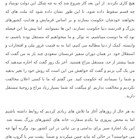
هیچ کاری نکردند. از این بعد کار شروع شد که به چه شکل این دولت نوبنیاد و
چه قسم سقوط داده شود، تا این طور نشان داده شود که ملت های که
بخواهند خودشان حکومت بسازند و بر اساس فرمایش و هدایت کشورهای
بزرگ و قدرتمند دنیا حکومت نسازند، این ها نمیتوانند. اما پیش ما این فیصله
بود که ما دوست میباشیم، نه نوکر. و ما میخواهیم که مستقل بوده باشیم، نه
وابسته. کمک از دنیا مطالبه می کنیم، اما نه به قیمت غرور ملی و افتخارات و
استقلال خود. در همان دوران سفیر عربستان سعودی چند بار به من گفت که
شما بیشتر از حد، مستقل مزاج هستید. آخر یک روز گفت که اجازه میدهید که
من یک گپ بزنم و گفت که خواهش من این است که روش خود را تغیر بدهید
و شما را نمیمانند که حکومت کنید. من گفتم که ما با کسی اعلان مخالفت
نکردیم و مخالفت نداریم. او میگفت که شما بسیار زیاد مزاج و روحیۀ مستقل
دارید.
به هر حال از روزهای آغاز ما تلاش های زیادی کردیم که روابط داشته باشیم
اما به محض پیروزی ما یکدم سفارت خانه های کشورهای بزرگ بسته شد.
این یک اشارۀ سبز برای بدامنی و بی ثباتی در این کشور بود. وگرنه آنها چه
می خواستند؟ در حالی که نباید چنین میکردند و ضمناً پشت سر با گروپ های