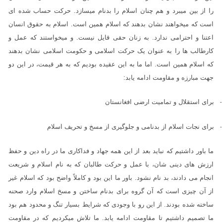
را از بین میبرد و هم چنان اسلام را بدنام میسازد. حرکت حساب شده ای
است که میخواهند نشان بدهند که اسلام همین است. اسلام به حقوق انسان
اعتنا و احترامی ندارد. به زنان حقی قایل نیست. و میخواستند که عمل و
کارطالب ها را به عنوان یک حرکت اسلامی و حکومت اسلامی نشان بدهند
که اسلام همین است. اما ما به این عقیده بودیم که به هر قیمت، در این دو
جهت مبارزه و مقاومت ادامه یابد:
برای استقلال و تمامیت ارضی افغانستان
برای نجات اسلام از بدنامی و جلوگیری از مسخ و تحریف اسلام
ما باور داشتیم که نباید بعد از این همه جهاد و فداکاری ما در راه دین و حفظ
ارزش های دینی شان، با عمل و حرکت طالبان که به نام اسلام و شریعت
انجام می دادند، بد نام نشود. باور ما این بود و کاملاً واضح بود که اسلام غیر
از آن چیزی است که آن گروه برای بدنام ساختن و مسخ اسلام وارد صحنه
ساخته شده بودند. از این رو با وجودی که شرایط بسیار تنگ و محدود هم بود
ما تصمیم داشتیم تا مقاومت ادامه یابد. ما تلاش میکردیم که در مقاومت