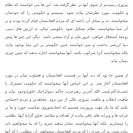
پیروزی رسیدیم از سوی آنها در نظر گرفته شد. این ها می خواستند که نظام
و حکومت مورد نظرشان پیاده شود. سیستم و حکومتی را که خودشان
میخواستند، نه بر مبنای آن داعیه ای که مردم افغانستان قیام کرده بودند و بر
آن مبنا میخواستند، نظام تشکیل شود. حکومتی متکی به ارزش های دینی،
روحیۀ استقلال خواهی، غرور ملی و آزاد منشی باشد. دیگر، این چیز ها پیش
دنیا ارزشی نداشت و نمی خواستند چنین حکومتی بر این مبنا بوجود بیاید،
بلکه میخواستند آنرا سرکوب بکنند. آنها میخواستند اجازه ندهند که چنین چیزی
بمیان بیاید.
از همین جا بود که دید آنها در قسمت افغانستان و قضاوت شان در مورد
افغانستان آغاز شد. بر این اساس آنها میخواستند که حکومت مشترک با
نجیب(داکترنجیب الله آخرین رهبرحزب حاکم دموکراتیک خلق)بوجود بیاید و
ماهیت انقلاب و ماهیت پیروزی بکلی از بین برود. مجاهدین و مردم احساس
نکنند که ما یک جهت پیروزمند هستیم که اتحادشوروی شکست خورد و ما بر
خرابه ها و ویرانه های باقی مانده از اهداف و مقاصد تجاوز گرانۀ آنها، نظامی
را میسازیم. بلکه آنها میخواستند نشان بدهند چیزی را که ما میخواهیم باید
پیاده شود، نه آن چیزی را که مردم افغانستان میخواهند. آن مطلبی را که آنها