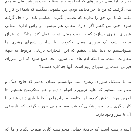
بدارند. اما وقتی برادر های که آنجا رفتند متاسفانه تحت هر شرایطی تصمیم
های گرفتند که من تا آخر مخالف بودم. من تیلفونی میگفتم که شما این کار را
نکنید شما این حق را ندارید که تصمیم بگیرید. تصامیم باید در داخل گرفته
شود. حتی من گفتم اگر ادارۀ انتقالی هم میشود در راس ادارۀ انتقالی
شورای رهبری بسازید که به حیث ممثل دولت عمل کند. مثلیکه در عراق
ساخته شد، یک شورای ممثل حکومت. با ساختن شورای رهبری ما
میتوانستیم به دنیا نشان بدهیم که این افتخارات تاریخی مربوط به جبهۀ
مقاومت است، نه اینکه آدم های بی سروپا آنجا جمع شود که این شورای
قبرس است، ین شورای روم است. آنها چه کاره هستند؟
ما با تشکیل شورای رهبری می توانستیم نشان بدهیم که فاتح جنگ و
مقاومت هستیم که علیه تروریزم انجام دادیم و هم مبتکرصلح هستیم. تا
آخرین مرحله تلاش کردم، اما متاسفانه برادرها در آنجا یا بازی داده شدند یا
کار دیگری شد. به هر شکلی که شد، فیصله هایی صورت گرفت که آثارمنفی
آن تا هنوز وجود دارد.
البته درست است که جامعۀ جهانی میخواست کاری صورت بگیرد و ما که