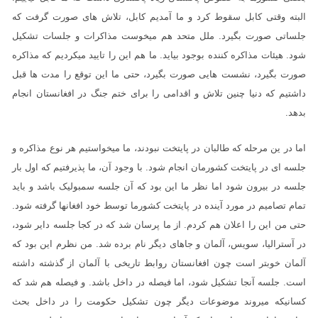
البته وقتی کابل سقوط کرد و ما آمدیم کابل، تلاش های صورت گرفت که
جلساتی صورت بگیرد. ملل متحد هم میخوست مذاکرات و جلسات تشکیل
شود. هیئات مذاکره کننده بوجود بیاید. ما هم این را تایید میکردیم که مذاکره
صورت بگیرد، نشست هایی صورت بگیرد، حتی ما این توقع را مدت ها قبل
داشتیم که دنیا چنین تلاش و اقدامی را برای ختم جنگ در افغانستان انجام
بدهد.
اما در ین مرحله که طالبان در پایتخت نبودند، ما میخواستیم هر نوع مذاکره و
جلسه ای در پایتخت کشورمان انجام شود. با وجود آن، ما پذیرفتیم که اول بار
جلسه در بیرون شود اما نظر ما این بود که آن جلسه سمبولیک باشد و باید
تمام تصامیم در مورد آینده در پایتخت کشورما توسط خود افغانها گرفته شود.
حتی من این را اعلان هم کردم. از ما پرسان شد که در کجا جلسه دایر شود،
در آسترالیا، سویس، آلمان و جاهای دیگر نام برده شد. من نظرم این بود که
آلمان خوبتر است چون افغانستان روابط تاریخی با آلمان از گذشته داشته
است. جلسه آنجا تشکیل شود، اما فیصله در داخل باشد. و فیصله هم شد که
کسانیکه میروند موضوعات دیگر چون تشکیل حکومت را در داخل بحث