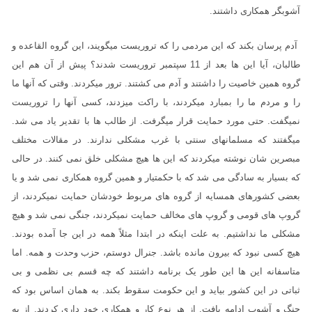
آشوبگر همکاری داشتند.
آدم پرسان بکند که این مردمی را که تروریست میگویند، این گروه القاعده و
طالبان، آیا این ها بعد از 11 سپتمبر تروریست شدند؟ پیش از آن هم این
گروه همین خاصیت را داشتند و آدم می کشتند. ترور میکردند. وقتی که آنها ما
را و مردم ما را بمبارد میکردند، با راکت میزدند، کسی آنها را تروریست
نمیگفت. حتی مورد حمایت قرار میگرفت. از طالب ها با تقدیر یاد می شد.
میگفتند که مسلمانهای سنتی با غرب مشکلی ندارند. در مقالات مختلف
مبصرین شان نوشته میکردند که این ها هیچ مشکلی خلق نمی کنند. در حالی
که بسیار به سادگی می شد که با حکمتیار و همین گروه همکاری نمی شد و یا
بعضی کشورهای همسایه از گروه های مربوط خودشان حمایت نمیکردند، از
گروپ های قومی و گروپ های مخالف حمایت نمیکردند، جنگی نمی شد و هیچ
مشکلی ما نداشتیم. به علت اینکه در ابتدا مثلاً همه در این جا آمده بودند.
هیچ کسی نبود که بیرون مانده باشد. جنرال دوستم، حزب وحدت و همه. اما
متاسفانه این ها این طور یک برنامه داشتند که چه قسم بی نظمی و بی
ثباتی در این کشور بیاید و این حکومت سقوط بکند. به همان اساس بود که
جنگ و آشوب ادامه یافت. از هر نوع کار و همکاری خود داری کردند. از به