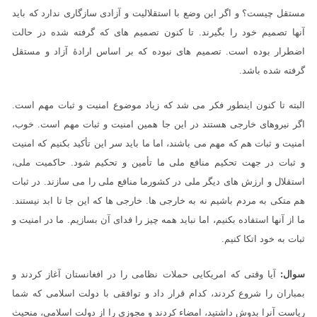
مستقل چیست؟ و اگر این وضع با استقلالیت و آزادی سازگاری ندارد که باید
آنها تصمیم خود را بگیرند. تا کنون تصمیم های که گرفته شده در حالت
اضطرار بوده است. تصمیم های نبوده که بر اساس ارادۀ آزاد و مستقل
گرفته شده باشد.
البته تا کنون اینطور فکر می شد که زیاد موضوع امنیت و ثبات مهم است.
اگر نیروهای خارجی هستند در این جا همین امنیت و ثبات مهم است. خوب،
امنیت و ثبات هم که مهم می باشند، اما ما باید سر این تأکید بکنیم که امنیت
و ثبات در جهت تحکیم منافع ملی ما تأمین و تحکیم شود. حاکمیت ملی،
استقلال و ارزش های دیگر ملی در کشورما منافع ملی را می سازند. در ثبات
هم متکی به مردم باشیم نه به خارجی ها. خارجی ها که این جا تا ابد نیستند.
ما از آنها استفاده بکنیم، اما نباید همه چیز را فدای آن بسازیم. ما در امنیت و
ثبات به خود اتکا کنیم.
سوال:
آیا وقتی که امریکایی حملات نظامی را در افغانستان آغاز کردند و
بمباران را شروع کردند، کدام قرار داد و توافقی با دولت اسلامی که شما
ریاست آنرا بدوش داشتید، امضاء کردند و مجوزی را از دولت اسلامی، منحیث