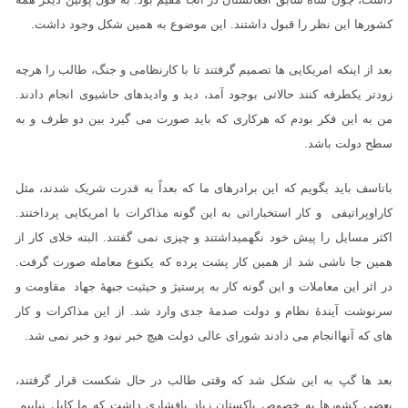
کشورها این نظر را قبول داشتند. این موضوع به همین شکل وجود داشت.
بعد از اینکه امریکایی ها تصمیم گرفتند تا با کارنظامی و جنگ، طالب را هرچه
زودتر یکطرفه کنند حالاتی بوجود آمد، دید و وادیدهای حاشیوی انجام دادند.
من به این فکر بودم که هرکاری که باید صورت می گیرد بین دو طرف و به
سطح دولت باشد.
باتاسف باید بگویم که این برادرهای ما که بعداً به قدرت شریک شدند، مثل
کاراوپراتیفی و کار استخباراتی به این گونه مذاکرات با امریکایی پرداختند.
اکثر مسایل را پیش خود نگهمیداشتند و چیزی نمی گفتند. البته خلای کار از
همین جا ناشی شد از همین کار پشت پرده که یکنوع معامله صورت گرفت.
در اثر این معاملات و این گونه کار به پرستیژ و حیثیت جبهۀ جهاد مقاومت و
سرنوشت آیندۀ نظام و دولت صدمۀ جدی وارد شد. از این مذاکرات و کار
های که آنهاانجام می دادند شورای عالی دولت هیچ خبر نبود و خبر نمی شد.
بعد ها گپ به این شکل شد که وقتی طالب در حال شکست قرار گرفتند،
بعضی کشورها به خصوص پاکستان زیاد پافشاری داشت که ما کابل نیاییم.