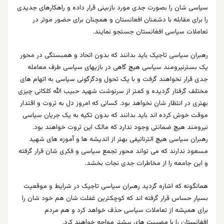
سیاسی شان را بصورت جدی مورد بازبینی قرار داده و راهکارهای جدیدی
را برای مقابله با دشمنان افعانستان و همچنان برای حضور موثر در
تعاملات سیاسی افغانستان جستجو نمایند.
رهبران سیاسی تاجیک باید بدانند که بدون اتحاد و همبستگی در محور
یک بسترنیرومند سیاسی هیچ گاهی در بازیهای سیاسی طرف معامله
جدی قرار نخواهند گرفت و با یک تحول ودگرگونی سیاسی به اتهام های
مختلف گرفتار گردیده و کمتر از سرنوشت شهید حبیب الله کلکانی چیزی
بهتری در انتظار شان نخواهد بود. کسانی که امروز دل به ثروت و اقتدار
موقت خوش کرده اند باید بدانند که بدون تکیه به یک جریان سیاسی
نیرومند هیچ ضمانتی وجود ندارد که مالک این ثروت خواهند بود.
رهبران سیاسی هیچ الترناتیفی بهتر از اندیشه ها و آموزه های شهید
مسعود ندارند که می تواند محور تجمع سیاسی و فکری شان قرار گرفته
و این جامعه را از مخاطرات جدی نجات بخشد.
همانگونه که اشاره گردید رهبران سیاسی تاجیک در شرایط و موقعیت
بسیار حساس قرار گرفته اند که کوچکترین غفلت شان هم خود شان را
برای همیشه از تعاملات سیاسی حذف خواهد کرد و هم مردم
افغانستان را با مصیبت های بیشتر مواجه خواهند کرد.