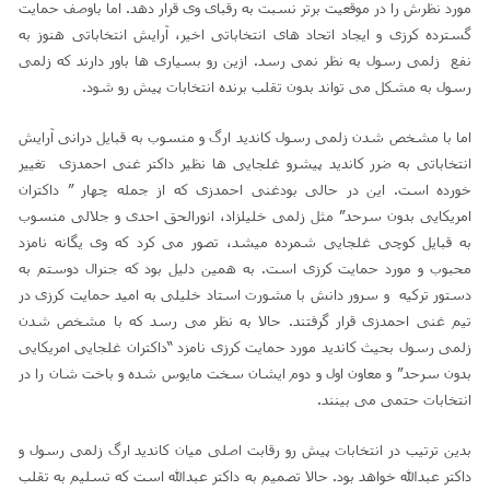
مورد نظرش را در موقعیت برتر نسبت به رقبای وی قرار دهد. اما باوصف حمایت
گسترده کرزی و ایجاد اتحاد های انتخاباتی اخیر، آرایش انتخاباتی هنوز به
نفع زلمی رسول به نظر نمی رسد. ازین رو بسیاری ها باور دارند که زلمی
رسول به مشکل می تواند بدون تقلب برنده انتخابات پیش رو شود.
اما با مشخص شدن زلمی رسول کاندید ارگ و منسوب به قبایل درانی آرایش
انتخاباتی به ضرر کاندید پیشرو غلجایی ها نظیر داکتر غنی احمدزی تغییر
خورده است. این در حالی بودغنی احمدزی که از جمله چهار ” داکتران
امریکایی بدون سرحد” مثل زلمی خلیلزاد، انورالحق احدی و جلالی منسوب
به قبایل کوچی غلجایی شمرده میشد، تصور می کرد که وی یگانه نامزد
محبوب و مورد حمایت کرزی است. به همین دلیل بود که جنرال دوستم به
دستور ترکیه و سرور دانش با مشورت استاد خلیلی به امید حمایت کرزی در
تیم غنی احمدزی قرار گرفتند. حالا به نظر می رسد که با مشخص شدن
زلمی رسول بحیث کاندید مورد حمایت کرزی نامزد “داکتران غلجایی امریکایی
بدون سرحد” و معاون اول و دوم ایشان سخت مایوس شده و باخت شان را در
انتخابات حتمی می بینند.
بدین ترتیب در انتخابات پیش رو رقابت اصلی میان کاندید ارگ زلمی رسول و
داکتر عبدالله خواهد بود. حالا تصمیم به داکتر عبدالله است که تسلیم به تقلب