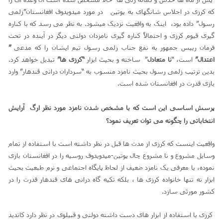
که کرزی در اجلاس شانگهای به پوتین در مورد میدویدوف افغانستان”زلمی
رسول” داده بود، اینک به واقعیت نزدیک میشود. به نظر می رسد که با کناره
گیری قیوم کرزی و احتمالاً کناره گیری نامزدان دولتی دیگر در آینده در تحت
فرمان رییس جمهور به نفع جناب زلمی رسول تیم ایشان را که مدعی
”
اعتدال”
است، “
نا متعادل
” ساخته و بحیث ابزار
“کرزی ها”
تبدیل خواهد کرد.
بدین ترتیب زلمی رسول بحیث نامزد منسوب به “سرداران درانی قندهار” وارد
بازی قدرت در افغانستان شده است.
پرسش اساسی این است که با مشخص شدن نامزد مورد نظر ارگ آرایش
انتخاباتی را چگونه می توان تعریف نمود؟
واقعیت اینست که کرزی از مدت ها قبل در نظر داشته است با استفاده از تمام
وسایل مشروع و نا مشروع چال پوتین-میدویدوف روسیه را در افغانستان بازی
نموده، با معرفی یک نامزد ضعیف از لحاظ پایگاه اجتماعی و نرم طبعیت بحیث
ابزار نه تنها خانواده کرزی ها ، بلکه تکیه گاه درانی های قندهار قدرت را در
کشور مورثی سازد.
کرزی با استفاده از ابزار های دست داشته دولتی و قبیلوی در نظر دارد کاندید