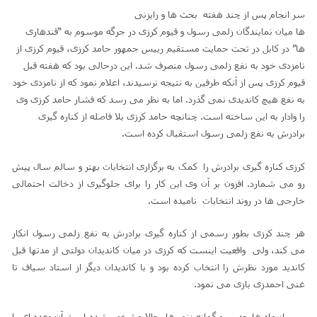
سر انجام پس از چند هفته بحث ها و رایزنی
ها میان نمایندگان زلمی رسول و قیوم کرزی در جرگه موسوم به “قندهاری
ها” در کابل در تحت حمایت مستقیم رییس جمهور حامد کرزی، قیوم کرزی از
نامزدی خود به نفع زلمی رسول منصرف شد. این درحالی بود که هفته قبل
قیوم کرزی پس از آنکه طرفین به نتیجه نرسیدند، اعلام نمود که از نامزدی خود
به نفع هیچ کاندیدی نمی گذرد. اما به نظر می رسد که فشار حامد کرزی وی
را وادار به این ساخته است. چنانچه حامد کرزی بلا فاصله از کناره گیری
برادرش به نفع زلمی رسول استقبال کرده است.
کرزی کناره گیری برادرش را کمک به برگزاری انتخابات بهتر و سالم سال پیش
رو می شمارد. افزون بر آن وی این کار را برای جلوگیری از دخالت احتمالی
خارجی ها در روند انتخابات نامیده است.
هر چند کرزی بطور رسمی از کناره گیری برادرش به نفع زلمی رسول انکار
می کند، ولی واقعیت اینست که کرزی در میان کاندیدان دولتی از مدتها قبل
کاندید مورد نظرش را انتخاب کرده بود و با کاندیدان دیگر از استاد سیاف تا
غنی احمدزی بازی می نمود.
پس از ماه ها حدس و گمانه زنی ها حالا مشخص شده است آن وعده ای را