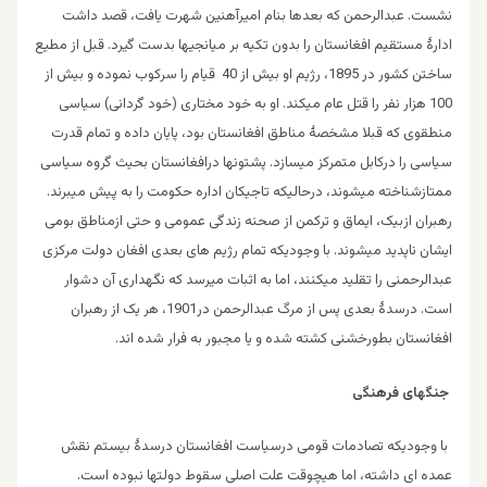
نشست. عبدالرحمن که بعدها بنام امیرآهنین شهرت یافت، قصد داشت
ادارۀ مستقیم افغانستان را بدون تکیه بر میانجیها بدست گیرد. قبل از مطیع
ساختن کشور در 1895، رژیم او بیش از 40 قیام را سرکوب نموده و بیش از
100 هزار نفر را قتل عام میکند. او به خود مختاری (خود گردانی) سیاسی
منطقوی که قبلا مشخصۀ مناطق افغانستان بود، پایان داده و تمام قدرت
سیاسی را درکابل متمرکز میسازد. پشتونها درافغانستان بحیث گروه سیاسی
ممتازشناخته میشوند، درحالیکه تاجیکان اداره حکومت را به پیش میبرند.
رهبران ازبیک، ایماق و ترکمن از صحنه زندگی عمومی و حتی ازمناطق بومی
ایشان ناپدید میشوند. با وجودیکه تمام رژیم های بعدی افغان دولت مرکزی
عبدالرحمنی را تقلید میکنند، اما به اثبات میرسد که نگهداری آن دشوار
است. درسدۀ بعدی پس از مرگ عبدالرحمن در1901، هر یک از رهبران
افغانستان بطورخشنی کشته شده و یا مجبور به فرار شده اند.
جنگهای فرهنگی
با وجودیکه تصادمات قومی درسیاست افغانستان درسدۀ بیستم نقش
عمده ای داشته، اما هیچوقت علت اصلی سقوط دولتها نبوده است.