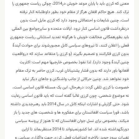
معنی که کرزی باید با پایان موعد خویش در2014، چوکی ریاست جمهوری را
ترک کند. هیچ حاکم افغان هرگز از مقام خود بطور داوطلبانه کنار نرفته
است، چنین شایعات و احتمالاتی وجود دارد که کرزی مایل است بدون
درنظرداشت قانون اساسی کنار نرود. ایالات متحده و سایرجوامع بین المللی
باید بطورهمگانی مخالفت خویش با هرگونه تمدید استثنائی ریاست جمهوری
فعلی را اعلان کنند، تا نیروهای سیاسی کابل مجبورشوند برای حوادث آیندۀ
بدون کرزی فکرکنند و تصمیم بگیرند (و کرزی را متقاعد سازند که درواقعیت
چنین آیندۀ وجود دارد). لذا نفوذ بخصوص خارجیها مهم است: اکثریت
افغانها باور دارند که بدون فشار پشتیبانان غرب، کرزی حاضر به ترک مقام
خود نخواهد شد. چنین حرکاتی از جانب واشنگتن و جاهای دیگر نباید
خصومت با کرزی تلقی گردد؛ درهرحال، این یک مسئله قانون اساسی است،
نه موضوع شخصی، چون کرزی غالبا گفته است که باید قانون اساسی رعایت
شود. حتی گزارش و اشارات اینکه کابل در سال 2014 باید رهبرجدیدی داشته
باشد، فورا سیاست افغانستان برای مفکوره ها و شخصیت های جدید را باز
میکند، بخصوص برای نسل جوان افغانستان که تا هنوز از پروسه سیاسی
دورنگهداشته شده اند. اما کشورنمیتواند تا 2014 منتظربماند تا ازاین
تغیرات سود جوید: بالاخره اعتراضات فعلی کرزی جهت واگذاری سیاسی و