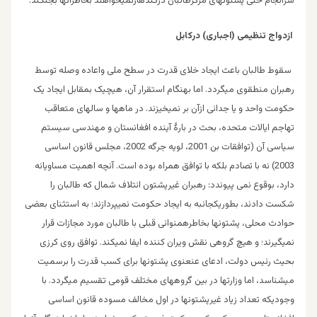
سرانجام حتی پشتونهای مرکزطالبان درکندهارنمیخواهند بخاطرآنها بجنگند.
ازدواج تنظیمی (اجباری) درکابل
سقوط طالبان باعث ایجاد خلای قدرت در سطح ملی واعاده وصله توسط
رهبران منطقوی میگردد. اما بهنگام استقرار آن، هیچیک بمقابل ایجاد یک
حکومت واحد و یا جدائی ازآن بر نمیخیزند. در ماهها و سالهای متعاقب
تهاجم ایالات متحده، بحث در بارۀ آینده افغانستان و مهندسی سیستم
سیاسی آن (توافقات بن 2001، لویه جرگه 2002، مجلس قانون اساسی
2003) نه با تصادم بلکه با توافق همراه بوده است. آنچه اهمیت مساویانه
دارد، بوقوع نمی پیوندد: رهبران غیرپشتون ائتلاف شمال که طالبان را
شکست دادند، بطوریکجانبه به ایجاد حکومت نمیپردازند؛ به استثنای بعضی
حوادث محلی، پشتونها بخاطرهمنوائی قبلی با طالبان مورد مجازات قرار
نمیگیرند؛ و هیچ گروهی نقش ویران کننده ایفا نمیکند. توافق روی کرزی
بحیث رئیس دولت، ادعای عنعنوی پشتونها برای کسب قدرت را برسمیت
میشناسد، اما وزارتها در بین گروههای مختلف قومی تقسیم میگردد. با
وجودیکه تعداد زیاد غیرپشتونها در اول مخالف مسوده قانون اساسی