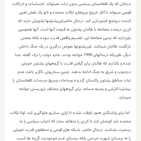
درحالی که یک افغانستان سیاسی بدون ثبات نمیتواند. احساسات و ادراکات
قومی میتواند با آغاز خروج نیروهای ایالات متحده و ناتو یک نقش تعین
کننده دروضع کشوربازی کند. درحال حاضرغیرپشتونها تشویش دارند که
کرزی درصدد معامله با طالبان پشتون به قیمت آنها است. آنها همچنین
باوردارند که چنین معامله ای، تقسیم واقعی قدرت نبوده بلکه بمعنی
بازگشت طالبان میباشد. غیرپشتونها بعوض درگیری در یک جنگ داخلی
دیگر، طوریکه درسالهای 1990 مواجه بودند، شاید دولت را ترک گفته، جدا
شده و بگذارند که طالبان برای گرفتن قدرت با گروههای پشتون خویش
درجنوب و شرق به جنگ ادامه بدهند. چنین سناریوئی ناگزیر باعث عدم
ثبات مناطق پشتون پاکستان گردیده وساحات وسیع سرحدات افغانستان را
بیشتربا انارشی و زمینه مساعد برای گروههای مختلف تروریستی مواجه
میسازد.
اما برای واشنگتن هنوز ناوقت نشده تا ازاین سناریو جلوگیری کند. اولا ایالات
متحده باید کوشش کند تا کرزی را متقاعد سازد که احزاب سیاسی را به
رسمیت بشناسد. درحال حاضر، شبکه های قومی و منطقوی قدرت خویش
را نه برمبنای شهرت مردمی بلکه برمبنای عدم موجودیت گزینه ها کسب