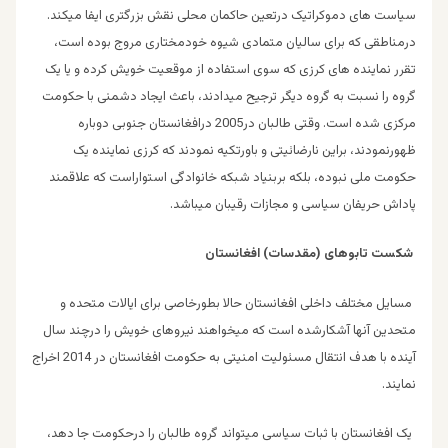
سیاست های دموکراتیک درتعین حاکمان محلی نقش بزرگتری ایفا میکند.
درمناطقی که برای سالیان متمادی شیوه خودمختاری مروج بوده است،
تقرر نماینده های کرزی که سوی استفاده از موقعیت خویش کرده و یا یک
گروه را نسبت به گروه دیگر ترجیح میدادند، باعث ایجاد دشمنی با حکومت
مرکزی شده است. وقتی طالبان در2005 درافغانستان جنوبی دوباره
ظهورنمودند، براین نارضائیتی و باورتکیه نمودند که کرزی نماینده یک
حکومت ملی نبوده، بلکه بربنیاد شبکه خانوادگی استواراست که علاقمند
پاداش حریفان سیاسی و مجازات رقیبان میباشد.
شکست تابوهای (مقدسات) افغانستان
مسایل مختلف داخلی افغانستان حالا بطورخاصی برای ایالات متحده و
متحدین آنها آشکارشده است که میخواهند نیروهای خویش را درچند سال
آینده با هدف انتقال مسئولیت امنیتی به حکومت افغانستان در 2014 اخراج
نمایند.
یک افغانستان با ثبات سیاسی میتواند گروه طالبان را درحکومت جا دهد،