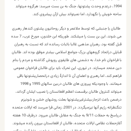
1994، درعدم وحدت پشتونها، جنگ به بن بست میرسد: هرگروه میتواند
ساحه خویش را نگهدارد، اما نمیتواند بیش ازآن پیشروی کند.
طالبان یا جنبشی که توسط ملاعمر و دیگر روحانیون پشتون کندهار رهبری
می شوند، این بن بست را میشکند. طوریکه ابن خلدون، مورخ عرب، 7 سده
قبل گفته بود، رهبران مذهبی غالبا باثبات رسانده اند که نسبت به رهبران
قبایلی دراتحاد گروههای بزرگ جوامع اسلامی بیشتر موفق بوده اند. طالبان
با فراخوان نام خدا، به دشمنی های طایفوی روپوش گذاشته و مردم را بنام
دین متحد میسازند. در تیوری، این تحرک باید برای طالبان فراخوان عمومی
فراهم کند، اما رهبری و اعضای آن تا اندازۀ زیادی درانحصارپشتونها باقی
میمانند. با وجودیکه پیروزی های طالبان دربین سالهای 1995 و 1998
میتواند کنترول طالبان برقسمت اعظم افغانستان را نصیب ایشان گرداند،
درضمن باعث انزجاربیشترغیرپشتونها بعلت روشهای خشن و شونیزم
تنگنظرانه رژیم آنها نیزمیگردد. در 2001، زمانی فرا میرسد که ایالات متحده
درپاسخ به حملات 9/11 به جنگ به مقابل طالبان میرود. درظرف 10 هفته
آغازحملات نظامی ایالات متحده، طالبان از افغانستان بیرون رانده میشوند.