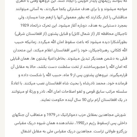
که بتوانند رژیمهای پایدار خویش را ایجاد کنند. این گروهها وقتی با خطری
مواجه میشوند و یا برای هدف مشترکی یکجا میگردند، به آسانی میتوانند
مناقشاتی را کنار بگذارند که بطور معمولی آنها را ازهم جدا میسازد، ولی
بمجرد دستیابی به هدف، دوباره آغاز میشود. این تحرک دراتحاد 1929
تاجیکان محافظه کار (از شمال کابل) و قبایل پشتون (از افغانستان شرقی)
بطورآشکارا دیده میشود که باعث سقوط امان الله میگردد. زمانیکه حبیب
الله کلکانی، رهبرتاجیکان، خود را امیر افغانستان اعلام میکند، این متحدان
قبلی به دشمن همدیگر تبدیل میشوند. بخاطرداعیۀ پشتون ها، همان قبایلی
که امان الله را مجبورساختند از تخت سلطنت دست بکشد، حالا به مقابل آن
قرارمیگیرند. نیروهای پشتون پس از 9 ماه، حبیب الله را شکست داده و
فرمانده خود، محمد نادرشاه را بحیث شاه افغانستان نصب میکنند. با اعادۀ
سلسله مراتب سابق قومی و لغو اصلاحات امان الله، نادر و ورثۀ او میتوانند
در یک افغانستان آرام برای 50 سال آینده حکومت نمایند.
شورش مجاهدین بمقابل حزب دموکراتیک در 1979 و متعاقب آن جنگهای
داخلی پس ازسقوط رژیم در1992، نشاندهنده همان شیوه دریک مقیاس
بزرگترو طولانی تراست. مجاهدین دریک مقیاس ملی به مقابل اشغال