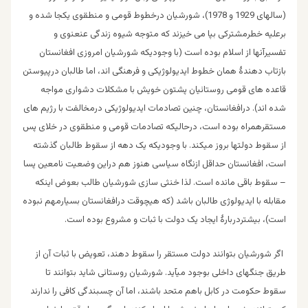
(سالهای 1929 و 1978)، شورشیان درخطوط قومی و منطقوی یکجا شده و
برعلیه خطرمشترکی بپا می خیزند که متوجه شیوه زندگی عنعنوی و
تفسیرآنها از اسلام بوده است (با وجودیکه شورشیان امروزی افغانستان
بازتاب دهندۀ همان خطوط ایدیولوژیکی و فرهنگی اند، اما طالبان درپیوستن
قاعده های قومی روستائیان پشتون خویش با مشکلات دشواری مواجه
شده اند). درافغانستان، چنین تصادمات ایدیولوژیکی درمخالفت با رژیم های
مستقرهمراه بوده است، درحالیکه تصادمات قومی و منطقوی در خلای پس
از سقوط دولتها بروز میکند. با وجودیکه یک دهه از سقوط طالبان گذشته
است، افغانستان حداقل ازنگاه سیاسی هنوز هم دراین وضعیت نامعین پسا
– سقوط باقی مانده است. لذا خنثی سازی شورشیان طالب بعوض اینکه
مقابله با ایدیولوژی طالبان باشد (که هیچوقت درافغانستان بسیارمهم نبوده
است)، بیشتردربارۀ ایجاد یک دولت با ثبات و مشروع بوده است.
اگر شورشیان بتوانند دولت مستقر را سقوط دهند، تعویض با ثبات آن از
طریق جنگهای داخلی بوجود میآید. شورشیان روستائی شاید بتوانند تا
سقوط حکومت در کابل باهم متحد باشند، اما آن چسبندگی کافی را ندارند