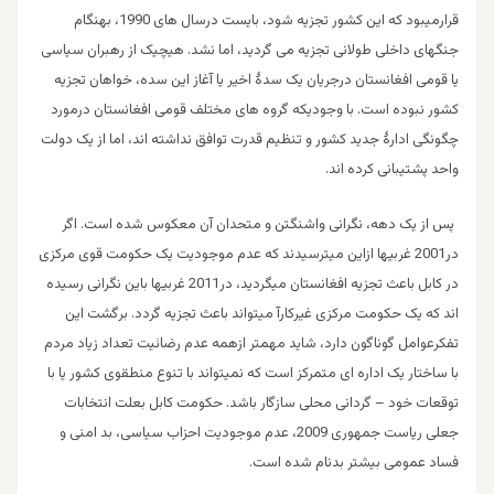
قرارمیبود که این کشور تجزیه شود، بایست درسال های 1990، بهنگام
جنگهای داخلی طولانی تجزیه می گردید، اما نشد. هیچیک از رهبران سیاسی
یا قومی افغانستان درجریان یک سدۀ اخیر یا آغاز این سده، خواهان تجزیه
کشور نبوده است. با وجودیکه گروه های مختلف قومی افغانستان درمورد
چگونگی ادارۀ جدید کشور و تنظیم قدرت توافق نداشته اند، اما از یک دولت
واحد پشتیبانی کرده اند.
پس از یک دهه، نگرانی واشنگتن و متحدان آن معکوس شده است. اگر
در2001 غربیها ازاین میترسیدند که عدم موجودیت یک حکومت قوی مرکزی
در کابل باعث تجزیه افغانستان میگردید، در2011 غربیها باین نگرانی رسیده
اند که یک حکومت مرکزی غیرکارآ میتواند باعث تجزیه گردد. برگشت این
تفکرعوامل گوناگون دارد، شاید مهمتر ازهمه عدم رضائیت تعداد زیاد مردم
با ساختار یک اداره ای متمرکز است که نمیتواند با تنوع منطقوی کشور یا با
توقعات خود – گردانی محلی سازگار باشد. حکومت کابل بعلت انتخابات
جعلی ریاست جمهوری 2009، عدم موجودیت احزاب سیاسی، بد امنی و
فساد عمومی بیشتر بدنام شده است.