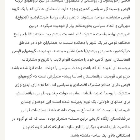
محلی (خویشاوندی، روستائی یا منطقوی) میباشد. در بین گروههای بزرگ
قومی چسبندگی سیاسی کمتری وجود دارد، باستثنای حالاتی که با یک گروه
قومی متخاصم مواجه میشوند. درعین زمان، روابط خویشاوندی (ازدواج)،
دوزبانی و اتحاد سیاسی بطورمنظم برتر از قومیت میگردد. دربین
غیرپشتونها، موقعیت مشترک غالبا اهمیت بیشتر پیدا میکند: غالبا جوامع
مختلف قومی در یک شهر یا دهکده نسبت به همتباران خود در مناطق
دیگرکشور، همدردی بیشتر(با هم) نشان میدهند. درنتیجه، گروههای قومی
افغانستان، هیچ گاهی خود را منحیث اقوام ثابت با تاریخ و مشترکات
برجسته ای ندیده اند که باعث وحدت سیاسی یا دولت- ملت آنها شده باشد.
درعوض، قومیت درافغانستان اساسا پیشا- ملیگرائی است که گروههای
قومی دارای منافع مشترک اقتصادی و سیاسی اند، اما نه دارای ایدیولوژی
مشترک یا روحیۀ تجزیه طلبانه. بعلاوه، دولت چندین- قومی درافغانستن
برای مدتهای طولانی، یک نورم پذیرفته شده است؛ این موضوع چندان
غیرمتعارف نیست که به اصلاح ضرورت داشته باشد. تصادمات قومی
درافغانستان ازنگاه تاریخی براین مسئله متمرکز بوده است که کدام گروه در
حاکمیت قرارداشته و دیگران را تابع سازد، نه اینکه کدام گروه کنترول
استثنائی بالای یک ساحه داشته باشد.