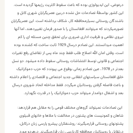
درعوض، این ایدیولوژی بوده که باعث سقوط اکثریت رژیمها گردیده است.
این کشور بواسطۀ تصادمات حل نشده دربین عصریگرایان شهری کابل و
باشندگان روستائی بسیارمحافظه کار، شکاف برداشته است. این عصریگرایان
تصورمیکردند که میتوانند افغانستان را با صدور فرمان تغییردهند، اما آنها
نیروی نظامی و ظرفیت اداری ضروری برای تحقق چنین مسئله ای را کم
اهمیت میدانستند. این تصادم درسال 1929 ثابت ساخت که کشنده بوده
است، وقتی امان الله اصلاح طلب فقط چند ماه پس از تقاضای رفع تغیرات
اجتماعی و قانونی توسط اغتشاشات روستائی سقوط داده میشود. دو نسل
بعدتر در 1978، عین تصادم زمانی بوقوع می پیوندد که حزب دموکراتیک
خلق افغانستان سیاستهای انقلابی جدید اجتماعی و اقتصادی را اعلام داشته
و باعث فاصله گرفتن روستائیان میگردد. فقط مداخله اتحاد شوروی درسال
بعد و اشغال دوامدار میتواند حزب دموکراتیک را در قدرت نگهدارد.
این تصادمات نمیتواند گروهای مختلف قومی را به مقابل هم قراردهد:
شاهان و کمونیست های پشتون در مخالفت با ملاها و خانهای قبیلوی
پشتونهای روستائی قرارمیگیرند؛ روشنفکران پیشرو پارسی زبان درکابل،
درتقابل با روستائیان محافظه کارپارسی زبان قرارمیگیرند. درهردو مورد