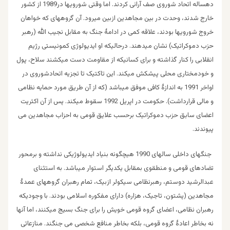
دهساله اتحاد شوروی صف آرائی کردند. اما وقتی شورویها در1989 از کشور
خارج شدند، وحدت در بین مجاهدین ازبین میرود. آن گروههای که خواهان
خروج شورویها بودند، علاقه کمی در ادامۀ جنگ به مقابل نجیب الله (رهبر
حزب دموکراتیک) نشان میدهند. درحالیکه او ایدیولوژی کمونیستی رژیم
انقلابی را کنار گذاشته و برای کسانیکه از مقاومت دست میکشند سلاح، پول
و خودمختاری محلی پیشکش میکند. این تاکتیک تا تجزیه اتحادشوروی در
اواخر 1991 به اندازۀ کافی موفق میباشد (که از آن طریق مورد حمایه نظامی
و مالی قرارداشت). حکومت در اپریل 1992 سقوط میکند. پس از آن اکثریت
اعضای سابق حزب دموکراتیک برحسب علایق قومی به احزاب مجاهدین می
پیوندند.
جنگهای داخلی سالهای 1990 هیچگونه بنیاد ایدیولوژیکی نداشته و برمحور
تضادهای قومی و منطقوی بمقابل یکدیگر استوار میباشد. به استثنای
عبدالرشید دوستم، رهبرنظامی سیکولر ازبیک، تمام رهبران گروههای عمدۀ
مجاهدین (پشتون، تاجیک، هزاره) دارای مفکوره اسلامی بودند. با وجودیکه
رهبران نظامی، اعضای گروه قومی خویش را برای جنگ بسیج میکنند، اما آنها
نه بخاطر اعادۀ گروه قومی، بلکه بخاطر منافع شخصی می جنگند. منازعاتی