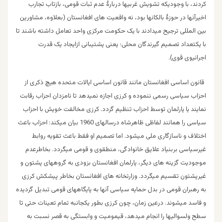
کردند، با وجودیکه تشویش غربیها دربارۀ عدم ثبات قومی، بازتاب تجارب
اخیرآنها در حوزۀ بالکانها بود، نه واقعیت های افغانستان (بعلاوه، مشاورین
بین المللی ترجیح میدادند با یک حکومت مرکزی واحد تعامل داشته باشند تا
با یکتعداد تصمیم گیرندگان محلی؛ یعنی پشتیبانی ازایجاد یک قدرت
اجرائیوی قوی).
قانون اساسی افغانستان مانند قانون اساسی ایالات متحده هیچ ذکری از
احزاب سیاسی رسمی ننموده و کرزی اجازه نمیدهد تا نامزدان احزاب رقابت
نمایند یا پارلمان توسط احزاب تنظیم گردد. کرزی مخالفت خویش با احزاب
سیاسی را همانند لفاظی ظاهرشاه درسالهای 1960 بیان میکند: احزاب باعث
اختلاف و ناسازگاری ملی میشود. اما تصمیم او فقط باعث تقویه روابط
غیرسیاسی بربنیاد علایق خانوادگی، منطقوی و قومی میگردد. بخاطرعدم
موجودیت گزینه های دیگر، پارلمان افغانستان بزودی به گروههای پشتون و
غیرپشتون تقسیم میگردد. وزارتخانه های افغانستان بخاطر پیشکش کرزی
به رهبران قومی در بدل حمایه سیاسی آنها به پایگاههای قومی تبدیل گردیده
و فاسد میشوند. درعین زمان، چون کرزی بطور یکجانبه تمام تعینات حتی تا
سطح ولسوالیها را انجام میدهد، قیمومیت و وابستگی به قصر نسبت به