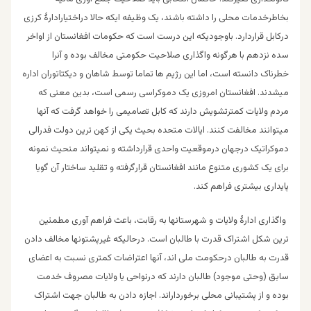
بخاطرخدمات محلی را داشته باشند، یک وظیفه ایکه حالا دراختیارادارۀ کرزی
درکابل قراردارد. باوجودیکه این درست است که حکومات افغانستان از اواخر
سده نزدهم با هرگونه واگذاری صلاحیت حکومتی مخالف بوده و آنرا
خطرناک دانسته است، اما این رژیم ها تماما توسط شاهان و دیکتاتوران اداره
میشدند. افغانستان امروزی یک دموکراسی رسمی است، بدین معنی که
مردم ولایات کمترتشویش دارند که کابل تصامیمی را خواهد گرفت که آنها
میتوانند مخالفت کنند. ایالات متحده بحیث یکی از کهن ترین دولت فدرالی
دموکراتیک درجهان درموقعیت واحدی قرارداشته و نمیتواند منحیث نمونه
برای یک کشوری متنوع مانند افغانستان قرارگرفته و تقلید ساختار آن گویا
پایداری بیشتری فراهم کند.
واگذاری ادارۀ ولایات و شهرستانها به رقابت، باعث فراهم آوری مطمئین
ترین شکل اشتراک قدرت با طالبان است. درحالیکه غیرپشتونها مخالف دادن
قدرت به طالبان درحکومت ملی اند، آنها اعتراضات کمتری نسبت به اعضای
سابق (وحتی موجود) طالبان دارند که درنواحی یا ولایات مصروف خدمت
بوده و از پشتیبانی محلی برخورداراند. اجازه دادن به طالبان جهت اشتراک