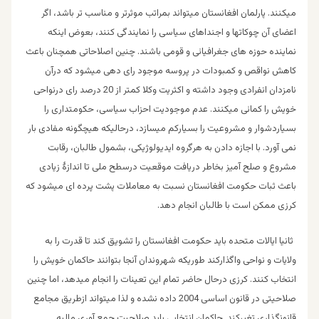
میکنند. پارلمان افغانستان میتواند بمراتب موثرتر و مناسب تر باشد، اگر
اعضای آن چوکاتها و اجنداهای سیاسی را نمایندگی کنند، بعوض اینکه
نماینده حوزه های جغرافیائی و قومی باشند. چنین اصلاحاتی همچنان باعث
کاهش نواقص و کمبودات در پروسه موجود رای دهی میشود که درآن
نامزدان انفرادی وجود داشته و اکثریت وکلا کمتر از 20 درصد رای درنواحی
خویش را کمائی میکنند. عدم موجودیت احزاب سیاسی، حکومتداری را
بسیاردشوار و مشروعیت را بسیارکم میسازد، درحالیکه هیچگونه مفادی بار
نمی آورد. با اجازه دادن به هرگروه ایدیولوژیکی، بشمول طالبان، رقابت
مشروع و صلح آمیز بخاطر دریافت موقعیت درسطح ملی تا اندازۀ زیادی
باعث ثبات حکومت افغانستان نسبت به معاملات پشت پرده ای میشود که
کرزی ممکن است با طالبان انجام دهد.
ثانیا ایالات متحده باید حکومت افغانستان را تشویق کند تا قدرت را به
ولایات و نواحی واگذارکند طوریکه شهروندان آنجا بتوانند حاکمان خویش را
انتخاب کنند. کرزی درحال حاضر تمام این تعینات را انجام میدهد، اما چنین
صلاحیتی در قانون اساسی 2004 داده نشده و لذا میتواند ازطریق مجامع
قانونگذاری تغیرکند. حاکمان انتخابی باید صلاحیت جمع آوری مالیه