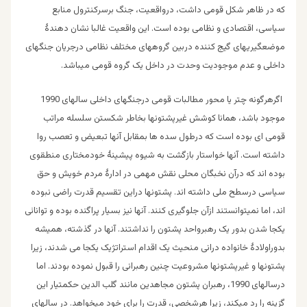
که در ظاهر شکل قومی داشت، درواقعیت، جنگ برسرکنترول منابع
سیاسی، اقتصادی و نظامی بوده است. این واقعیت غالبا نشان دهندۀ
موضعگیریهای گیج کننده دربین گروههای مختلف نظامی درجریان جنگهای
داخلی و عدم موجودیت وحدت در داخل یک گروه قومی میباشد.
اگرهرگونه چتر یا محور مطالبات قومی درجنگهای داخلی سالهای 1990
موجود باشد، همانا کوشش غیرپشتونها بخاطر شکستن سلسله مراتب
قومی ای بوده است که درطول سده ها بمقابل آنها تبعیض و تعصب روا
داشته است. آنها خواستار بازگشت به شیوه پیشینۀ خودمختاری منطقوی
بوده اند که درآن نخبگان محلی نقش مهمی در ادارۀ مردم خویش و حق
سیاسی درسطح ملی داشته اند. پشتونها دراین تقسیم قدرت راضی نبوده
اند، اما نمیتوانستند ازآن جلوگیری کنند. آنها نیز بسیار پراگنده بوده و توانائی
یکجا شدن بدور یک رهبرواحد پشتون را نداشتند. آنها در گذشته، همیشه
بدوراولادۀ خانواده درانی منحیث یک اقدام استراتژیک یکجا می شدند، زیرا
پشتونها و غیرپشتونها مشروعیت چنین رهبرانی را قبول نموده بودند. اما
درسالهای 1990، رهبران پشتون مجاهدین مانند گلب الدین حکمتیار این
گزینه را رد میکند، زیرا هرشخصی، قدرت را برای خود میخواهد. در سالهای