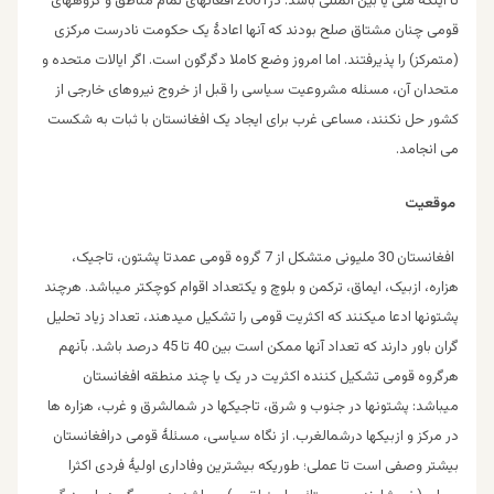
تا اینکه ملی یا بین المللی باشد. در2001 افغانهای تمام مناطق و گروههای
قومی چنان مشتاق صلح بودند که آنها اعادۀ یک حکومت نادرست مرکزی
(متمرکز) را پذیرفتند. اما امروز وضع کاملا دگرگون است. اگر ایالات متحده و
متحدان آن، مسئله مشروعیت سیاسی را قبل از خروج نیروهای خارجی از
کشور حل نکنند، مساعی غرب برای ایجاد یک افغانستان با ثبات به شکست
می انجامد.
موقعیت
افغانستان 30 ملیونی متشکل از 7 گروه قومی عمدتا پشتون، تاجیک،
هزاره، ازبیک، ایماق، ترکمن و بلوچ و یکتعداد اقوام کوچکتر میباشد. هرچند
پشتونها ادعا میکنند که اکثریت قومی را تشکیل میدهند، تعداد زیاد تحلیل
گران باور دارند که تعداد آنها ممکن است بین 40 تا 45 درصد باشد. بآنهم
هرگروه قومی تشکیل کننده اکثریت در یک یا چند منطقه افغانستان
میباشد: پشتونها در جنوب و شرق، تاجیکها در شمالشرق و غرب، هزاره ها
در مرکز و ازبیکها درشمالغرب. از نگاه سیاسی، مسئلۀ قومی درافغانستان
بیشتر وصفی است تا عملی؛ طوریکه بیشترین وفاداری اولیۀ فردی اکثرا