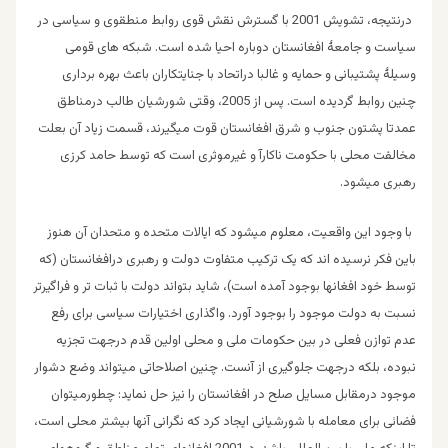
درنتیجه، تشویش 2001 با گسترش نقش قوی روابط منطقوی و سیاسی در
سیاست و جامعۀ افغانستان دوباره احیا شده است. شبکه های قومی
وسیلۀ پشتیبانی و حمایه و غالبا دراتحاد با جنایتکاران باعث بهره برداری
چنین روابط گردیده است. پس از 2005، وقتی شورشیان طالب درمناطق
عمدتا پشتون جنوب و شرق افغانستان قوت میگیرند، قسمت زیاد آن بعلت
مخالفت محلی با حکومت ناکارآ و غیرموثری است که توسط حامد کرزی
رهبری میشود.
با وجود این واقعیت، معلوم میشود که ایالات متحده و متحدان آن هنوز
باین فکر نرسیده اند که یک ترکیب متفاوت دولت و رهبری درافغانستان (که
توسط خود افغانها بوجود آمده است)، شاید بتواند دولت با ثبات تر و فراگیرتر
نسبت به دولت موجود را بوجود آورد. واگذاری اختیارات سیاسی برای رفع
عدم توازن فعلی در بین حکومات ملی و محلی اولین قدم درجهت تجزیه
نبوده، بلکه درجهت جلوگیری از آنست. چنین اصلاحاتی میتواند وضع دشوار
موجود درمقابل مسایل صلح در افغانستان را نیز حل نماید: چطورمیتوان
فضائی برای معامله با شورشیانی ایجاد کرد که نگرانی آنها بیشتر محلی است،