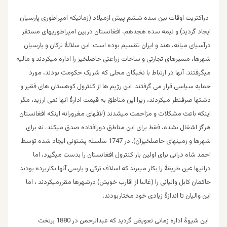
دراکثریت اوقات بین سده ششم پیش ازمیلاد (زمانیکه امپراطوری پارسیان
ایجاد گردید) و نیمه سده هجدهم، افغانستان دربین امپراطوریهای مستقر
درآسیای میانه، هند و ایران تقسیم بوده است. این سلالۀ ترکان و پارسیان
شهرها، مسیرهای تجارتی و ساحات زراعتی حاصلخیز را اداره میکردند و مالیه
میگرفتند. آنها در ارتباط با نخبگان محلی که شریک حکومت بودند، مورد
حمایه سیاسی قرار می گرفتند. این رژیم ها از کنترول کوهستان های فقیر و
دشتها صرفنظر میکردند، زیرا این مناطق به قیمت ادارۀ آنها نمی ارزید، مگر
اینکه باعث مشکلات و مزاحمت میشدند (لافهای مغرورانه اینکه افغانستان
هرگز اشغال نشده، فقط برای این مناطق دورافتاده صدق میکند، نه برای
شهرها و زمینهای حاصلخیزآن). در 1747 سلسله پشتونی ایجاد شده توسط
احمد شاه درانی برای اولین بار کنترول افغانستان را بدست میگیرد، اما
درانیها عین طریقۀ را بکار میبرند که اسلاف ترکی و پارسی آنها بکاربرده بودند.
حاکمان کابل والیانی را (غالبا از اقارب خویش) درشهرها مقررمیکردند ، اما
این والیان تا اندازۀ زیادی خود مختاربودند.
این شیوۀ اداره زمانی تعویض گردید که عبدالرحمن در 1880 برتخت