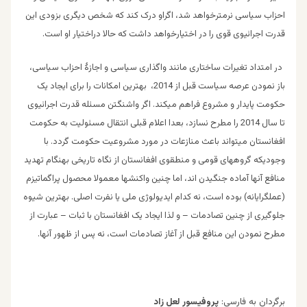
احزاب سیاسی نرمترخواهد شد، اگراو درک کند که شخص دیگری بزودی این
قدرت اجرائیوی قوی را در اختیارخواهد داشت که حالا دراختیار او است.
در امتداد تغیرات ساختاری مانند واگذاری سیاسی و اجازۀ احزاب سیاسی،
باز نمودن عرصه سیاست قبل از 2014، بهترین امکانات را برای ایجاد یک
حکومت پایدار و مشروع فراهم میکند. اگر واشنگتن مسئله قدرت اجرائیوی
تا سال 2014 را مطرح نسازد، بعدا اعلام قبلی انتقال مسئولیت به حکومت
افغانستان میتواند باعث منازعات در مورد مشروعیت حکومت گردد. با
وجودیکه گروههای قومی و منطقوی افغانستان از نگاه تاریخی بهنگام تهدید
منافع آنها آماده جنگیدن اند، اما چنین واکنشها معمولا محصول پراگماتیزم
(عملگرایانه) بوده است، نه کدام ایدیولوژی ملی یا نفرت اصلی. بهترین شیوه
جلوگیری از چنین تصادمات – و لذا ایجاد یک افغانستان با ثبات – عبارت از
مطرح نمودن این منافع قبل از آغاز تصادمات است، نه پس از ظهور آنها.
برگردان به فارسی
:
پروفیسور لعل زاد