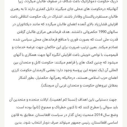
دریک حکومت دموکراتیک باعث شکاف در صفوف طالبان میگردد، زیرا
آنهائیکه درحکومت های محلی جای میگیرند دلایل کمتری دارند تا به رهبری
طالبان مستقردرپاکستان وفادار باشند. اشتراک در یک حکومت ائتلافی باعث
افزایش فشارزیاد بالای آنعده اعضای طالبان میگردد که مانند دیکتاتوران در
سالهای 1990 حکمروائی داشتند. هدف فرماندهی مرکزی طالبان گرفتن
قدرت ملی است که بصورت فوری با منافع فرماندهان محلی سیاسی شده
تصادم میکند. بعین ترتیب ضرورت برای این حاکمان جهت عرضه خدمات و
قیمومیت با نواحی خویش باعث افزایش انگیزه آنها جهت همکاری با آنهای
میشود که چنین کمک های را فراهم میکنند: حکومت کابل و متحدان بین
المللی آن (یک نمونه این پروسه وجود دارد: بعضی کارمندان حکومت کرزی
اعضای حزب اسلامی هستند، درحالیکه رهبرآنها، حکمتیار، بطور آشکار
بمقابل نیروهای حکومت و متحدان غربی آن میجنگد).
جهت دستیابی باین اهداف (نسبتا کم اهمیت)، ایالات متحده و متحدین آن
باید سوالی را مطرح کنند که تا کنون خطرناک و ممنوع (تابو) بوده است:
وضع سال 2014 منحیث زمان گذار در سیاست افغانستان. مطابق به قانون
اساسی افغانستان، رئیس جمهور میتواند صرف دوبار انتخاب شود، بدین