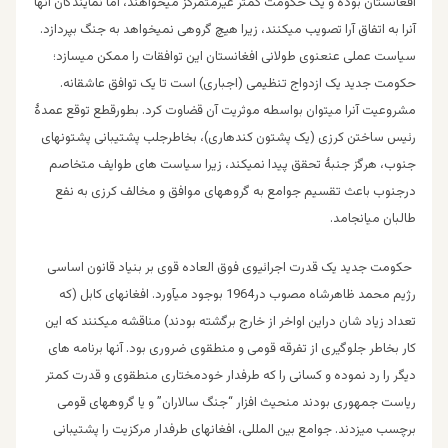
افغانستان بوده و یک حکومت کمتر غیرمتمرکز میخواهند، اما نمایندگان آنها
آنرا به اتفاق آرا تصویب میکنند، زیرا هیچ گروهی نمیخواهد به جنگ بپردازد.
سیاست عملی عنعنوی طولانی افغانستان این توافقات را ممکن میسازد؛
حکومت جدید یک ازدواج تنظیمی (اجباری) است تا یک توافق عاشقانه.
مشروعیت آنرا میتوان بواسطه موثریت آن قضاوت کرد. بطورقطع توقع عمدۀ
رئیس ساختن کرزی (یک پشتون کندهاری)، بخاطرجلب پشتیبانی پشتونهای
جنوب، هرگز جنبۀ تحقق پیدا نمیکند، زیرا سیاست های طوایف متخاصم
درجنوب باعث تقسیم جوامع به گروههای موافق و مخالف کرزی به نفع
طالبان میانجامد.
حکومت جدید یک قدرت اجرائیوی فوق العاده قوی بر بنیاد قانون اساسی
رژیم محمد ظاهرشاه مصوب در1964 بوجود میآورد. افغانهای کابل (که
تعداد زیاد شان دراین اواخر از خارج برگشته بودند) مناقشه میکنند که این
کار بخاطر جلوگیری از تفرقه قومی و منطقوی ضروری بود. آنها برنامه های
دیگر را رد نموده و کسانی را که طرفدار خودمختاری منطقوی و قدرت کمتر
ریاست جمهوری بودند منحیث افزار “جنگ سالاران” و یا گروههای قومی
برچسب میزدند. جوامع بین المللی، افغانهای طرفدار مرکزیت را پشتیبانی