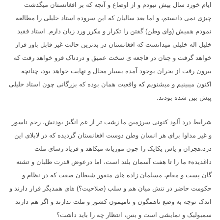
ایام خورد سال بیش نبودم و از اوضاع و آنچه که بر افغانستان میگذشت
چیزی نمی دانستم، و اما بعد سالیان که این سروده استاد خلیلی را مطالعه
نمودم همیش
(وای وطن) گفتن را تکرار و مکرر ورد زبان دارم. استاد فقید
خلیل اله خلیلی میدانست که افغانستان در بدترین حالت غیر قابل باور قرار
خواهد گرفت و چنان در فاجعه ی سخت عمیق و دردناک فرو خواهد رفت که
بیرون رفت از بحران بوجود آمده بسیار محال و نهایت خواهد بود، چنانچه
اکنون میبینیم و میشنویم که واقعیت همان بوده که بزرگانی چون استاد خلیلی
پیش بین شده بودند.
شرایط درد آلود کنونی سرزمین ما زشت تر از غم انگیز بودنش، زخم ناسور
و غیر مداوا برای هر انسان وطن دوست افغانستان گردیده که در لابلای این
درد،هجران و یاس یکایک را چون موریانه میکاهد و فریاد رسای ملت
داغدیده
ء
ما را تا هفت آسمان بلند است، اما درعوض قدرت طلبان و تشنه
گان پست و مقام، مسلمان زاده های منفور شیطان صفت که در نظام و
حکومت حاضر در تنش میان هم و سلب
(صلاحیت؟) های همدیگر قرار دارند و
اندک توجه به وضع ناهمگون و نامیمون کشور و ملت ندارند و اگر هم دارند
سمبولیک و نمایشی است و بس، انتظار چه را باید داشت؟