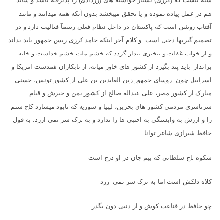
شبه نیست که (کرزی) بسیار خواسته های (زردادی) را پذیرفته باشد و شاید
هم در عمل پیاده نموده و یا تحقق میبخشد بدون آنکه همه میدانند و مانند
آفتاب روشن است که پاکستان در داخل نظام فعلی رسمآ فعالیت دارد و در
تصمیم گیریها دخیل است. و کلام آخر اینکه حامد کرزی ریس جمهور باید بداند
و از خواب غفلت و بیخبری بیدار گردد که خشم ملت خشم خداست و خانه
برانداز. باید پند بگیرد از کشور های خاور میانه، از نابکاران همدست امریکا و
اسراییل چون: روسای جمهور زین العابدین بن علی از کشور تونس، حسنی
مبارک از کشور مصر، علی عبداله صالح از کشور یمن و خیزش و قیام
سرتاسری مردمی کشور های بحرین، لیبیا و سوریه که نابود میسازد کاخ ستم
را و ارزش به وابستگی به اجنبی ها را ندارد و به ترک سر نمی ارزد. به قول
حافظ شیرازی شاعر توانا:
شکوه تاج سلطانی که بیم جان در او درج است
کلاه دلکش است اما به ترک سر نمی ارزد
چو حافظ در قناعت کوش و از دنیی دون بگذر