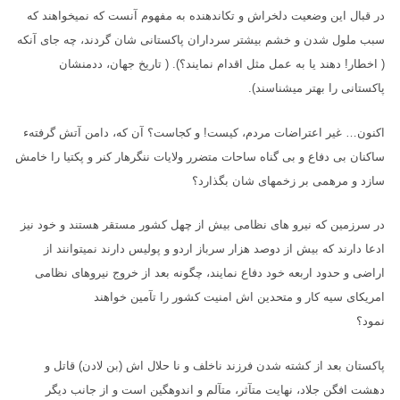
در قبال این وضعیت دلخراش و تکاندهنده به مفهوم آنست که نمیخواهند که
سبب ملول شدن و خشم بیشتر سرداران پاکستانی شان گردند، چه جای آنکه
( اخطار! دهند یا به عمل مثل اقدام نمایند؟). ( تاریخ جهان، ددمنشان
پاکستانی را بهتر میشناسند).
اکنون… غیر اعتراضات مردم، کیست! و کجاست؟ آن که، دامن آتش گرفتهء
ساکنان بی دفاع و بی گناه ساحات متضرر ولایات ننگرهار کنر و پکتیا را خامش
سازد و مرهمی بر زخمهای شان بگذارد؟
در سرزمین که نیرو های نظامی بیش از چهل کشور مستقر هستند و خود نیز
ادعا دارند که بیش از دوصد هزار سرباز اردو و پولیس دارند نمیتوانند از
اراضی و حدود اربعه خود دفاع نمایند، چگونه بعد از خروج نیروهای نظامی
امریکای سیه کار و متحدین اش امنیت کشور را تآمین خواهند
نمود؟
پاکستان بعد از کشته شدن فرزند ناخلف و نا حلال اش (بن لادن) قاتل و
دهشت افگن جلاد، نهایت متآثر، متآلم و اندوهگین است و از جانب دیگر