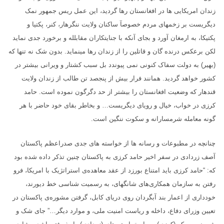
زندان امریکایی ها در افغانستان رها گردید، این عمل ریس جمهور نمک
دیگریست بر زخمهای مردم خصوصآ ساکنان ولایت ننگرهار، کنر، پکتیا و
پکتیکا، به ارمغان آورد و بجای آنکه با جنایتکاران مقابلله و برخورد جدی نماید
لکن برعکس درنده گان و قاتلین را از زندان رها مینماید. بدون شک نه تنها که
(بهیر) به دولت سفاک کنونی نمی پیوندد بل سبب کشتار و ویرانی بیشتر در
کشور خواهد گردید. همانند فرار بیش از پنجصد تن طالب از زندان ولایت
قندهار که وضعیت افغانستان را بیشتر از حد دگرگون نموده است. حامد
کرزی در خواب، خیال و رویای دیگریست… و بخاطر بقای خود حاضر با هر
گونه معامله شرمسارانه و سکوت ننگین است.
چنانچه در مطبوعات و رسانه ها از خواسته های جدی صدراعظم پاکستان
آصف زردادی در سفر اخیر حامد کرزی به پاکستان چنین تذکر داده شده بود
که: “حامد کرزی باید امتناع بورزد از عقد معاهده‌ی استراتژیک با امریکا، فرو
رفتن به سازمان همکاری‌های شانگهای، به رسمیت شناسی خط دیورند،
خودداری از اعمار بند آبگردان روی دریای کابل، گرفتن مشوره‌ی پاکستان در
تعیین وزرای دفاع، داخله و ریاست امنیت ملی، و موارد دیگر…” جای شک و