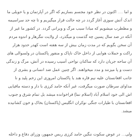
و اما …. اکنون در نظر خود مجسم بسازیم که اگر در آپارتمان و یا حویلی ما
اندک آتش سوزی آغاز گردد در چه حالت قرار میگیریم و تا چه حد سراسیمه
و مظطرب میشویم که مبادا سبب مرگ و ویرانی گردد. در کشور ما غیر از
آنکه در صد سال پسین چه گذست و میگذرد، از ولایت ننگرهار و اندوه مردم
آن سخن بگویم که در مدت زمان بیش از سه هفته است کهدر حدود هزار
راکت و حملات هوایی از داخل خاک ناپاک و منفور پاکستان در ولسوالی های
آن ساحه جریان دارد که ساکنان نواحی آسیب رسیده در آتش، مرگ و زندگی
دست و پا میزنند و مدد میخواهند. اگر چنین عمل ضد انسانی و بشری از
جانب افغانستان علیه نیم فاره هند یا پاکستان امروزی این زخم پلید و نا
مداوای سرطان صورت میگرفت، غیر آنکه حامد کرزی با دار و دسته مافیایی
اش الی خود اسلام آباد
(اسلام نما) فراخوانده میشد بل تمام شرق و جنوب
افغانستان با طیارات جنگی نوکران انگلیس (پاکستان) بخاک و خون کشانیده
میشد.
ولی… در عوض سکوت ننگین حامد کرزی ریس جمهور، وزرای دفاع و داخله