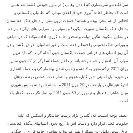
سرافگنده و شرمساری که ( لادن وهابی ) در منزل خودش کشته شد.همین
است که بخاطر اعاده آبروی خود
((
اعلان میدارد که: طالبان پاکستانی و
افغانی از هم مجزا بوده و هستند! حملات تروریستی از داخل خاک افغانستان
بداخل خاک پاکستان صورت میگیرد! و بسیار یاوه سرایی های دیگر
))
. باز هم
در مقابل سکوت ننگین دولت و شخص حامد کرزی، افاده میکند که درد تباهی
و ویرانی جنگ تحمیلی را فقط و فقط ملت و غیر نظامیان بدوش بکشد و هر
آن روز انسان های قربانی حملات پاکستان خون آشام گردد. که داغ ترین
موارد آن: انفجار و حمله وحشیانه در داخل شفاخانه لوگر در
27 جون سال
روان 2011 م که منجر به کشته و زخمی شدن بیشمار گردید، حمله انتحاری
در حوزه اول امنیتی شهر کابل، هجوم و انتحار هفت شخص درنده درهتل
انترکانتینینتال در پایتخت در 29 جون 2011 م، حمله نامردانه به بس شهری
میان شاهراه قندهار و نیمروز در 30 جون 2011 م، نمایانگر صحت گفتار بالا
است.
عطف توجه اینست که: گلبدین نژاد پرست جنایتکار و آدمکش که علیه
حکومت فعلی قرار دارد و دست اش تا آرنج بخون انسانهای بیگناه افغانستان
غرق است، داماد این تبهکار ( بهیر غیرت) به تقاضای حامد کرزی از چنگ و