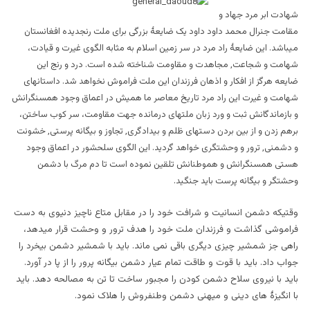
شهادت ابر مرد جهاد و
مقامت جنرال محمد داود داود یک ضایعۀ بزرگی برای ملت رنجدیده افغانستان
میباشد. این ضایعۀ راد مرد در سر زمین اسلام به مثابه الگوی غیرت و قیادت،
شهامت و شجاعت, مجاهدت و مقاومت شناخته شده است. درد و رنج این
ضایعه هرگز از افکار و اذهان فرزندان این ملت فراموش نخواهد شد. داستانهای
شهامت و غیرت این راد مرد تاریخ معاصر ما همیش در اعماق وجود همسنگرانش
و بازماندگانش ثبت و ورد زبان ملتهای درمانده جهت مقاومت، سر کوب ساختن،
برهم زدن و از بین بردن دستهای ظلم و بیدادگری, تجاوز و بیگانه پرستی, خشونت
و دشمنی, ترور و وحشتگری خواهد گردید. این الگوی سلحشور در اعماق وجود
هستی همسنگرانش و هموطنانش تلقین نموده است تا دم مرگ با دشمن
وحشتگر و بیگانه پرست باید جنگید.
وقتیکه دشمن انسانیت و شرافت خود را در مقابل متاع ناچیز دنیوی به دست
فراموشی گذاشت و فرزندان ملت خود را هدف ترور و وحشت قرار میدهد،
راهی جز شمشیر چیزی دیگری باقی نمی ماند. باید با شمشیر دشمن بیخرد را
جواب داد. باید با قوت و طاقت تمام عیار دشمن بیگانه پرور را از پا در آورد.
باید با نیروی سلاح دشمن کودن را مجبور ساخت تا تن به مصالحه دهد. باید
با انگیزۀ های دینی و میهنی دشمن وطنفروش را هلاک نمود.