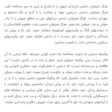
هرگز نمیتوان دشمن فرزندان میهن را با تضرع و زاری به میز مصالحه آورد.
هرگز نمیتوان دشمن سرزمین جهاد و مقامت را با گریه و ناله مشفق و
مهربان ساخت. هرگز نمیتوان دشمن ارزشهای ملی و منافع میهنی را با برادر
خوانی و عذر خواهی رام نمود. هرگز نمیتوان دشمن ملت مظلوم افغانستان را
با سیاستهای گنگ و پالیسیهای کورکورانه متقاعد نمود. باید راه و روش راد
مردانگی را اختیار نمود. باید دوست را از دشمن تفکیک نمود. باید پالیسیهای
سرکوبی دشمنان ملت را تقویت بخشید.
وقتیکه دشمن به دعوت مصالحه یک ملت گوش نمیدهد بلکه ارزشی به آن
قائل نیست، پس چگونه میتوان امید صلح و ثبات را در کشور داشت؟ این
عاقلانه و خردمندانه نیست که دشمن با تمام قوت خود بخاطری نابودی یک
ملت بجنگد و ملت ساکت بماند و حکومت تضرع نموده خود را بیچاره معرفی
نماید. پس باید ملت تصمیم بگیرد که چگونه همچو دشمن بیخرد را از پا در
آورد و نا بودش سازد. باید راه و روش مردان سلحشور جهاد و مقاومت را
سرمشق زندگی خود بخاطر رهائی از این بحران های سیاسی و معضله های
دشمنگرائی بگردانند تا باشد که مانند دیگر ملتها آزاد و سر بلند زندگی کنند و
از آرمانهای شهدای راه حق تا آخرین رمق حیات خویش دفاع و پاسداری نمایند.