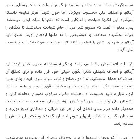
همسنگرانش دیگر وجود ندارد و ضایعۀ بزرگی برای ملت خود در راستای تحقق
آرمانها و اهداف ملی محسوب میگردد، اما خون شهدا هرگز ضایعه دانسته
نمیشود. این انگیزۀ شهادت و فداکاری است که ملتها را حیات ابدی میبخشد.
پس، میتوان گفت که همچو شیر مردان جام شهادت مینوشند تا دیگران را
حیات بخشیده سعادت و خوشبختی را به ملتها ارمغان آورند. ملتها باید
آرمانهای شهدای شان را تعقیب کنند تا سعادت و خوشبختی ابدی نصیب
شان گردد.
اگر ملت افغانستان واقعا میخواهد زندگی آبرومندانه نصیب شان گردد باید
آرمانها و اهداف شهدای شانرا الگوی حیاتی خود قرار داده و برای تحقق آن
اهداف که همانا استقلالیت و آزادی، صلح و ثبات سر تا سری، ایجاد وفاق ملی،
اتحاد و همبستگی، ایجاد یک دولت و حکومت قوی، برچیدن ظلم و بیداد
گری، مبارزه علیه خشونت و دهشت افگنی، سرکوب نمودن معامله گران و
دشمنان ملی و از بین بردن قاچاقبران ارزشهای ملی میباشد دست به دست
همدیگر داده در راستای تحقق آن از هر نوع قربانی و فداکاری دریغ نورزند و
همچنان نگذارند تا شکار پلانهای شوم اجنبیان گردیده وحدت ملی خویش را
صدمه زنند.
در اخیر، از الله متعال استدعا دارم تا روح پاک شهدای این ملت به ویژه شهید