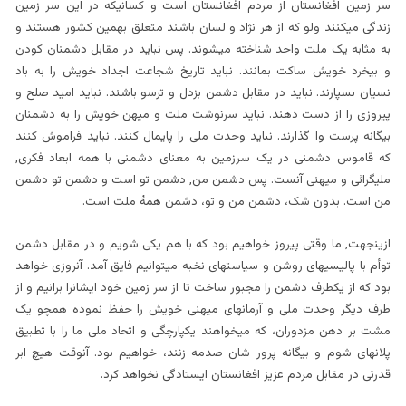
سر زمین افغانستان از مردم افغانستان است و کسانیکه در این سر زمین
زندگی میکنند ولو که از هر نژاد و لسان باشند متعلق بهمین کشور هستند و
به مثابه یک ملت واحد شناخته میشوند. پس نباید در مقابل دشمنان کودن
و بیخرد خویش ساکت بمانند. نباید تاریخ شجاعت اجداد خویش را به باد
نسیان بسپارند. نباید در مقابل دشمن بزدل و ترسو باشند. نباید امید صلح و
پیروزی را از دست دهند. نباید سرنوشت ملت و میهن خویش را به دشمنان
بیگانه پرست وا گذارند. نباید وحدت ملی را پایمال کنند. نباید فراموش کنند
که قاموس دشمنی در یک سرزمین به معنای دشمنی با همه ابعاد فکری,
ملیگرائی و میهنی آنست. پس دشمن من, دشمن تو است و دشمن تو دشمن
من است. بدون شک، دشمن من و تو، دشمن همۀ ملت است.
ازینجهت, ما وقتی پیروز خواهیم بود که با هم یکی شویم و در مقابل دشمن
توأم با پالیسیهای روشن و سیاستهای نخبه میتوانیم فایق آمد. آنروزی خواهد
بود که از یکطرف دشمن را مجبور ساخت تا از سر زمین خود ایشانرا برانیم و از
طرف دیگر وحدت ملی و آرمانهای میهنی خویش را حفظ نموده همچو یک
مشت بر دهن مزدوران، که میخواهند یکپارچگی و اتحاد ملی ما را با تطبیق
پلانهای شوم و بیگانه پرور شان صدمه زنند، خواهیم بود. آنوقت هیچ ابر
قدرتی در مقابل مردم عزیز افغانستان ایستادگی نخواهد کرد.