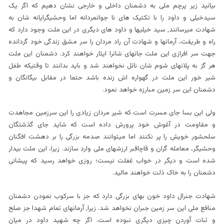
بیائید زیر پرچم ملی به دشمنان داخلی و خارجی نشان دهیم که اگر یک
سیدخیلی و داود را با تکتیک های نا جوانمردانه اما وحشیگرایانه شان به
شهادت میرسانند, سید خیلیها و داود های دیگری در این ملت وجود دارد که
راه و طریقت، آرمانها و شهادت آن راد مردان را سر مشق زندگی خود گردانده
جهت سر افرازی این ملت جانهای شانرا ایثار خواهند کرد. دشمنان این ملت
هر گز به پلانهای شوم شان نائل نخواهند شد و باید بدانند تا وقتیکه طفل
شیر خور این ملت در گهواره اش زنده باشد حتما در مقابل بیگانگان و
دشمنان این سر زمین مبارزه خواهد نمود.
ولی این بسا جای مسرت است که شیر مردان زیادی را این سرزمین مجاهدت
و مقاومت در آغوش خود پرورش داده است که شاید جای گذشتگان
سلحشور خویش را پر نکنند اما میتوانند صدمه بزرگی را بر دهشت افگنان
وحشیگر، معامله گران و قاچاقبر ارزشهای ملی وارد سازند. زیرا، این ملت بیدار
شده است و دیگر در خواب غفلت نیست؛ روزی خواهد رسید که پیشانی
دشمنان را به خاک ذلت خواهند مالید.
شهادت جنرال داود خون بهای بزرگی دارد که جز با سرکوب نمودن دشمنان
منافع ملی این سر زمین جبران نخواهد شد. زیرا, آرمانهای تمام شهدا جز صلح
و ثبات آوردن چیزی دیگری نبوده است. اگر چه شهید داود در میان