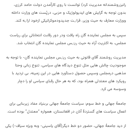
رانیزروشمندانه مدیریت کرد) توانست با روی کارآمدن دولت حامد کرزی،
بدون توجه به گرایش های ایدیولوژیک و حزبی، درپُست های وزارت داخله
ووزارت معارف به حیث وزیر، قراٸت جدیدودموکراتیکی ازخود اراٸه کند.
سپس به مجلس نماینده گان راه یافت ودر دور رقابت انتخاباتی برای ریاست
مجلس، به اکثریت آراء به حیث ریٸس مجلس نماینده گان انتخاب شد.
مدیریت روشمند آقای قانونی به حیث ریٸس مجلس نماینده گان- با توجه به
موجودیت چالش هایی مثل تنوع دیدگاه های سیاسی، تنوع زبانی وحتا
مذهبی درمجلس وسپس حصول دستآورد هایی در این زمینه، بی تردید با
رویکرد های معتدلی همراه بود، که به هر حال رقبای سیاسی او را دچار
وسوسه می کرد.
جامعۀ جهانی و خط سوم: سیاست جامعۀ جهانی بربنیاد مفاد زیربنایی برای
اعمال سیاست های گستردۀ آنان در افغانستان، همواره “معتدل” بوده است.
از دید جامعۀ جهانی، حضور دو خط دیگر(آقای یاسینی- وبه ویژه سیاف-) یکی