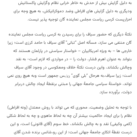
به دلیل گرایش بیش از حدش به خاطر خرابی نظام وگرایش پاکستانیش
ودیگری به دلیل گرایش های افراطی وضد دموکراتیکش، به هیچ وجه برای
احزارپست کرسی ریاست مجلس نماینده گان توجیه پذیر نیست.
نکتۀ دیگری که حضور سیاف را برای رسیدن به کرسی ریاست مجلس نماینده
گان منتفی می سازد، مسأله اصل “تبانی” آقای سیاف با حامد کرزی است؛ زیرا
خارجی ها – به ویژه امریکاییان – خواستار سیاستی در پارلمان هستند که
بتواند به عنوان اهرم فشار، دولت را – در مواردی که لازم است- به نقد
وچالش بکشاند، واین درست نکتۀ خلاف ومعکوسی در وجود آقای سیاف
است؛ زیرا سیاف،به هرحال “بلی گوی” ریٸس جمهور است وبه هیچ روی نمی
تواند، خواستۀ سیاسی جامعۀ جهانی را مبتنی برنقطۀ ایجاد چالش دربرابر
دولت، برآورده سازد.
با توجه به تحلیل وضعیت، محوری که می تواند با روش معتدل (ونه افراطی)
نظام را برای ایجاد حاکمیت بیشتر آن چه به لحاظ ماهوی و چه به لحاظ شکلی
(کمی وکیفی) نقد و به چالش بکشاند، خط سوم (آقای قانونی) است، و این
درست نقطۀ اتکای جامعۀ جهانی است؛ از این رو،شانس برنده شدن آقای