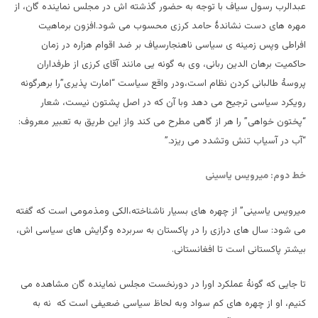
عبدالرب رسول سیاف با توجه به حضور گذشته اش در مجلس نماینده گان، از
مهره های دست نشاندۀ حامد کرزی محسوب می شود.افزون برماهیت
افراطی وپس زمینه ی سیاسی ناهنجارسیاف بر ضد اقوام هزاره در زمان
حاکمیت برهان الدین ربانی، وی به گونه یی مانند آقای کرزی از طرفداران
پروسۀ طالبانی کردن نظام است،ودر واقع سیاست “امارت پذیری”را برهرگونه
رویکرد سیاسی ترجیح می دهد وبا آن که در اصل پشتون نیست، شعار
“پختون خواهی” را هر از گاهی مطرح می کند واز این طریق به تعبیر معروف:
“آب در آسیاب تنش وتشدد می ریزد.”
خط دوم: میرویس یاسینی
میرویس یاسینی” از چهره های بسیار ناشناخته،الکی ومذمومی است که گفته
می شود: سال های درازی را در پاکستان به سربرده وگرایش های سیاسی اش،
بیشتر پاکستانی است تا افغانستانی.
تا جایی که گونۀ عملکرد اورا در دورنخست مجلس نماینده گان مشاهده می
کنیم، او از چهره های کم سواد وبه لحاظ سیاسی ضعیفی است که نه به