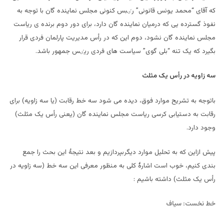
که آقای “محمد یونس قانونی” رٸبس کنونی مجلس نماینده گان با توجه به
نفوذ گسترده یی که درمیان نماینده گان دارد، برای دور دوم برنده ی ریاست
مجلس نماینده گان نشود، دوم این که در رأس مدیریت پارلمان فردی قرار
بگیرد که یک تنه “بلی گوی” سیاست های فردی ریٸس جمهور باشد.
سه زاویه در رأس یک مثلث
باتوجه به تشریح موارد فوق، دیده می شود سه خط رقابت (یا سه زاویه) برای
رقابت به دستیابی کرسی ریاست مجلس نماینده گان (یعنی رأس یک مثلث)
وجود دارد.
پیش ازاین که به تحلیل موارد دیگربپردازیم و بعد نتیجۀ این بحث را جمع
بندی کنیم، خوب است اشارۀ کلی به منظور معرفی این سه خط (سه زاویه در
رأس یک مثلث) داشته باشیم :
خط نخست: سیاف