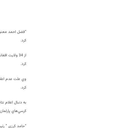
“فضل احمد معنوي
كرد.
از 34 ولايت ا
كرد.
وي علت عدم اعلام
كرد.
به دنبال اعلام ن
كرسي‌هاي پارلمان
“حامد كرزي ” رئ