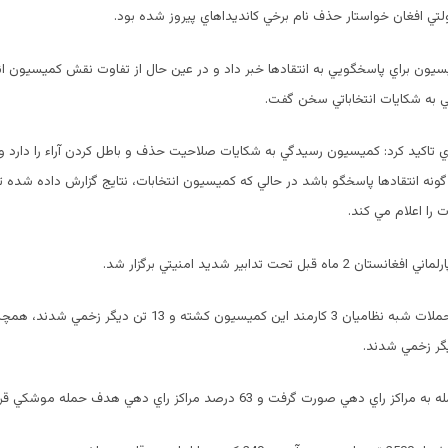
لتي افغان خواستار حذف نام برخي كانديداهاي پيروز شده بود.
سيون براي پاسخگويي به انتقادها خبر داد و در عين حال از تفاوت نقش كميسيون ان
به شكايات انتخاباتي سخن گفت.
تاكيد كرد: كميسيون رسيدگي به شكايات صلاحيت حذف و باطل كردن آراء را دارد 
 گونه انتقادها پاسخگو باشد در حالي كه كميسيون انتخابات، نتايج گزارش داده شد
 را اعلام مي كند.
ه قبل تحت تدابير شديد امنيتي برگزار شد.