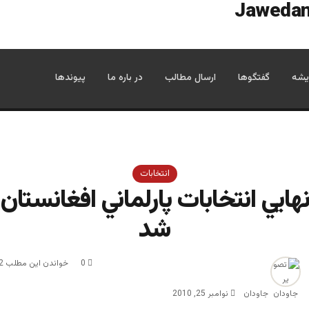
یشه
گفتگوها
ارسال مطالب
در باره ما
پیوندها
انتخابات
نهايي انتخابات پارلماني افغانستان 
شد
0
خواندن این مطلب 2 دقیقه زمان میبرد
جاودان
نوامبر 25, 2010