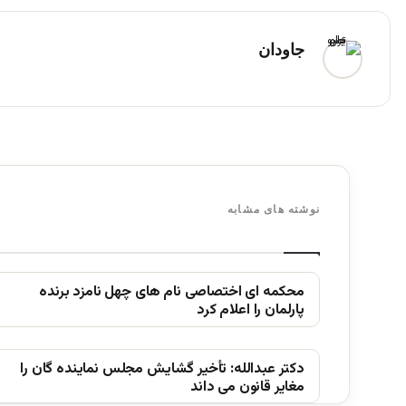
جاودان
نوشته های مشابه
محکمه ای اختصاصی نام های چهل نامزد برنده
پارلمان را اعلام کرد
دکتر عبدالله: تأخیر گشایش مجلس نماینده گان را
مغایر قانون می داند