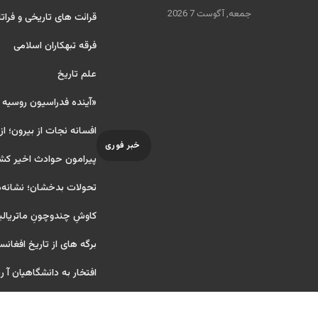
جمعه, آگوست 7 2026
قرائت های تاریخی و فراتا
فرقه تبهکاران اسلامی
علم تاریخ
«آینده فدراسیون روسیه
افسانه نجات از بیرون؛ از
خبر فوری
پیرامون حوادث اخیر کش
تحولات بدخشان؛ نشانه‌ه
کاوشِ چندو‌چونِ ماتریال
برگه های از تاریخ افغانس
افتخار به دانشگاهیان آ ریای