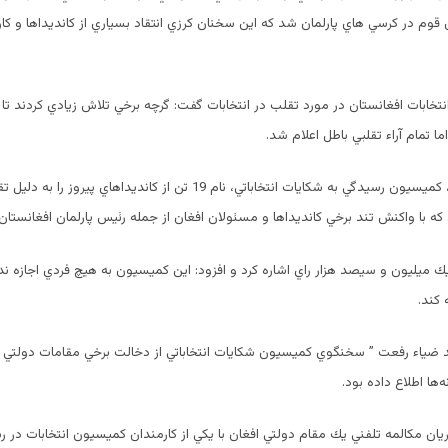
قوم در كرسي هاي پارلمان شد كه اين سخنان كرزي انتقاد بسياري از كانديداها و كار
خابات افغانستان در مورد تقلب در انتخابات گفت: گرچه برخي تلاش‌ زيادي كردند تا 
 اما تمام آراء تقلبي باطل اعلام شد.
اوايل هفته جاري، كميسيون رسيدگي به شكايات انتخاباتي، نام 19 تن از كانديداهاي پ
كه با واكنش تند برخي كانديداها و مسئولان افغان از جمله رئيس پارلمان افغانستا
ك ميليون و سيصد هزار راي اشاره كرد و افزود: اين كميسيون به هيچ فردي اجازه نداد
 كند.
 ضياء رفعت ” سخنگوي كميسيون شكايات انتخاباتي از دخالت برخي مقامات دولتي در
‌ها اطلاع داده بود.
ن مكالمه تلفني يك مقام دولتي افغان با يكي از كارمندان كميسيون انتخابات در 