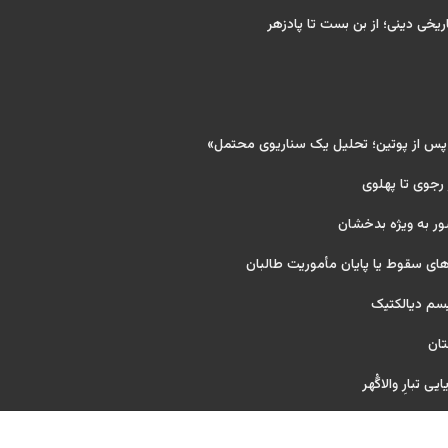
ریخی دینی؛ از بن بست تا پادزهر
 پس از پوتین؛ تحلیل یک سناریوی محتمل»
 رجوی تا پهلوی
ور به ویژه بدخشان
ای سقوط یا پایان مأموریت طالبان
یسم دیالکتیک
تان
ی تبارِ والاگُهر