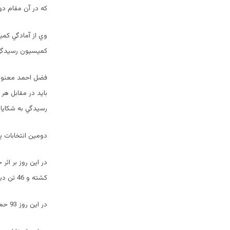
كه در آن مقام دو
وي از آمادگي كمي
كميسيون رسيدگي 
فضل احمد معنوي 
بايد در مقابل هر
رسيدگي به شكايات
دومين انتخابات پارلماني افغانستان 2 ما
كشته و 46 تن ديگر زخمي شدند.
در اين روز 93 حمله به مراكز راي دهي صورت گرفت و 63 درصد مراكز راي دهي هدف حمله موشكي قرار گرفتند.