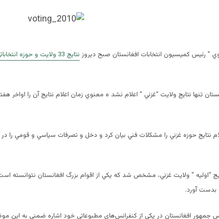
 ” رئيس كميسيون انتخابات افغانستان صبح دیروز
نتايج 33 ولايت و حوزه انتخاباتي
فغانستان تنها نتايج ولايت “غزني ” اعلام نشد ه معنوي زمان اعلام نتايج آن را اواخر هفت
 نتايج حوزه غزني را مشكلات فني بيان كرد و دخل و تصرفات سياسي و قومي را در ا
تايج “اوليه ” ولايت غزني، مشخص شد كه يكي از اقوام بزرگ افغانستان نتوانسته ا
 بدست آورد.
يس جمهور افغانستان در يكي از كنفرانس‌هاي مطبوعاتي خود اشاره ضمني به اين م