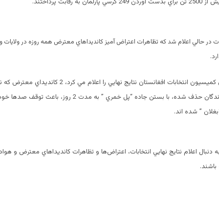
مان به رقابت پرداختند.
بات در حالي اعلام شد كه تظاهرات اعتراض آميز كانديداهاي معترض همه روزه در ولايات و
رد.
در زماني كه رئيس كميسيون انتخابات افغانستان نتايج نهايي را اعلام م
تقلب از ليست برندگان حذف شده، با بستن جاده “پل خمري ” به مدت 2 روز،
بغلان ” شده اند.
به دنبال اعلام نتايج نهايي انتخابات، اعتراض‌ها و تظاهرات كانديداهاي معترض و هوادا
اشند.