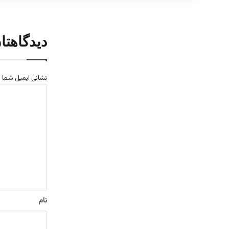
دیدگاهتا
نشانی ایمیل شما 
د
ی
د
گ
ا
ه
*
نام