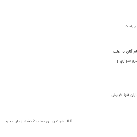
 پايتخت
ي كرد، 2 كانديداي معترض كه نام آنان به علت
 باعث توقف صدها خودرو سواري و
ران آنها افزايش
0
خواندن این مطلب 2 دقیقه زمان میبرد