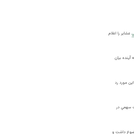
عشاير را اعلام
ه آينده بيان
ين مورد رد
ست سهمي در
وضوع داشت و