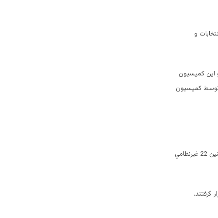
تخابات و
و اين كميسيون
ه توسط كميسيون
در اين روز بر اثر حملات شبه نظاميان 3 كارمند اين كميسيون كشته و 13 تن ديگر زخمي شدند، همچنين 22 غيرنظامي