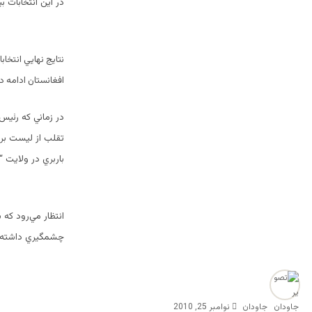
در اين انتخابات بيش از 2500 تن براي بدست آوردن 249 كرسي پارل
نتايج نهايي انتخا
افغانستان ادامه دا
باربري در ولايت “
انتظار مي‌رود كه 
چشمگيري داشته ب
جاودان
نوامبر 25, 2010