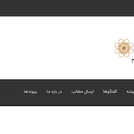
یشه
گفتگوها
ارسال مطالب
در باره ما
پیوندها