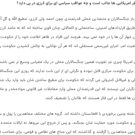
ظر امریکایی ها جالب است و چه عواقب سیاسی ای برای کرزی در پی دارد؟
یرباز جنگسالاران و متنفذین محلی قدرتمندی چون احمد ولی کرزی، مطیع الله و گل آغا
طریق قراردادهای امنیتی، ساختمانی و اکمالاتی چنان قوی ساخته اند که نه حامد کرز
 مهار آن ها را در خود نمی بیند. هرچند این افراد در ظاهر اطاعت خود را از حکوم
عیت امر، امرای غیررسمی مستقلی اند که هر آن توانایی به چالش کشیدن حکومت را 
امریکا چیزی جز تقویت همین جنگسالاران محلی در یک مقیاس وسیع تر نمی باشد
برای حکومت مرکزی قابل نبوده و نگرانی ای از این بابت ندارند که روزی این جنگسالا
ی و غیرقابل کنترولی می گردند که حکومت برای مطیع ساختن شان باید وارد یک ج
 نگران این نیستند که این قدرتمندان محلی وارد معاملات غیر قانونی موادمخدر و ما
 ها فقط در این فکر هستند که طالبان را تضعیف کنند.
ذشته چنین برخوردی با افغانستان داشته اند. گروه های مختلف مجاهدین را پول و س
 و حکومت مورد حمایت شان بجنگند، و پس از خروج این نیروها، نه ایالات متحده و 
ین مجاهدین را گرفتند و گذاشتند که این جناح های نظامی و قومی، برای تصاحب 