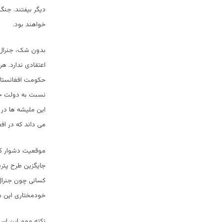
دیگر بیفتند. جنگ
خواهند بود.
بدون شک، جنرال 
اعتقادی ندارد. ه
حکومت افغانستان 
نسبت به دولت حا
این ملیشه ها در 
می داند که در اف
موقعیت دشوار کر
جایگزین طرح پتری
کسانی چون جنرال 
خودمختاری این مخ
نکته مهم این اس