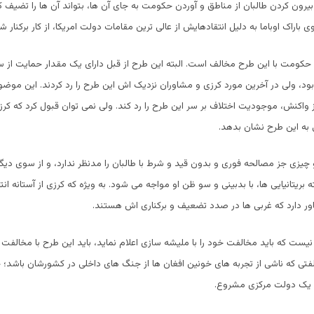
 بیرون کردن طالبان از مناطق و آوردن حکومت به جای آن ها، بتواند آن ها را تضیف ک
وی باراک اوباما به دلیل انتقادهایش از عالی ترین مقامات دولت امریکا، از کار برکنار ش
کومت با این طرح مخالف است. البته این طرح از قبل دارای یک مقدار حمایت از س
بود، ولی در آخرین مورد کرزی و مشاوران نزدیک اش این طرح را رد کردند. این م
راز واکنش، موجودیت اختلاف بر سر این طرح را رد کند. ولی نمی توان قبول کرد که کر
به این طرح نشان بدهد.
و چیزی جز مصالحه فوری و بدون قید و شرط با طالبان را مدنظر ندارد، و از سوی دیگ
ته بریتانیایی ها، با بدبینی و سو ظن او مواجه می شود. به ویژه که کرزی از آستانه ان
ور دارد که غربی ها در صدد تضعیف و برکناری اش هستند.
 نیست که باید مخالفت خود را با ملیشه سازی اعلام نماید، باید این طرح با مخالفت ا
فتی که ناشی از تجربه های خونین افغان ها از جنگ های داخلی در کشورشان باشد؛ 
 یک دولت مرکزی مشروع.