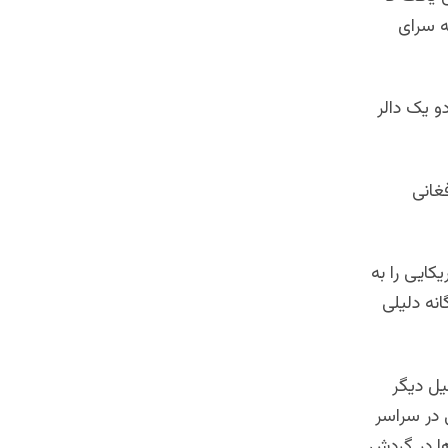
 که نظر به سرای
و یک دالر
ز صرافان شهر کابل گفت: اکنون یک دالر امریکایی 46 افغانی
50 تا 60 میلیون دالر امریکایی را به
انه دلیلی
یل دیگر
حاضر حدود119 ملیارد افغانی در سراسر
رد افغانی دربازار ها در گردش