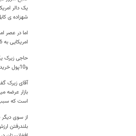
شهزاده ی کابل 10 پول تفاوت را نشان می
اما در عصر ام
امریکایی به 46 و20 رسید.
و10پول خریده میشود وفروش آن 46 افغانی و15 پول میباشد.
بازار عرضه میک
است که سبب می
از سوی دیگر ب