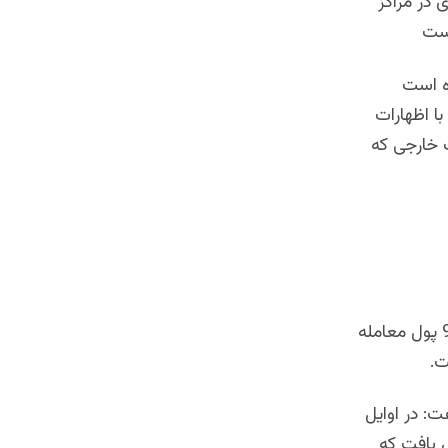
 در مراکز
است
ه است
ا اظهارات
ک خارجی که
امروز در سرای شهزاده ی کابل برای چند ساعت یک دالر امریکایی 45 افغانی و95 پول معامله
: در اوایل
 یافت که