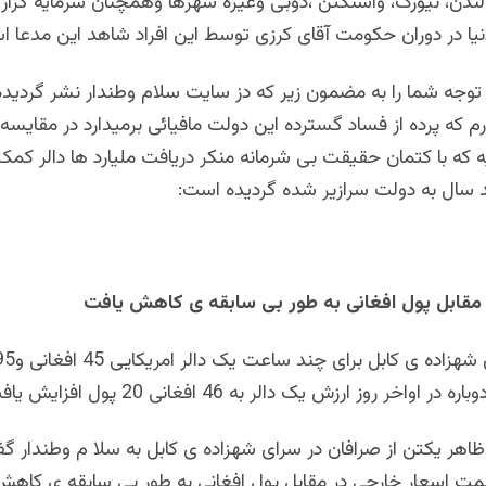
ندن، نیورک، واشنگتن ،دوبی وغیره شهرها وهمچنان سرمایه گزاری
نیا در دوران حکومت آقای کرزی توسط این افراد شاهد این مدعا 
ط توجه شما را به مضمون زیر که دز سایت سلام وطندار نشر گردید
که پرده از فساد گسترده این دولت مافیائی برمیدارد در مقایسه ب
یه که با کتمان حقیقت بی شرمانه منکر دریافت ملیارد ها دالر کم
 سال به دولت سرازیر شده گردیده است:
 مقابل پول افغانی به طور بی سابقه ی کاهش یافت
اواخر روز ارزش یک دالر به 46 افغانی 20 پول افزایش یافت.
هر یکتن از صرافان در سرای شهزاده ی کابل به سلا م وطندار گفت
مت اسعار خارجی در مقابل پول افغانی به طور بی سابقه ی کاهش