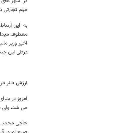
در شهر های ل
مهم تجارتی د
به این ارتبا
معطوف میدارم 
اخیر وزیر مال
درطی این چند
ارزش دالر در
می شد، ولی دوباره در 
حاجی محمد ظا
صبح امروز قی