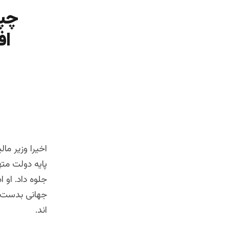
چپا
اف
اخیرا وزیر ما
پایه دولت مته
جلوه داد. او 
اند.