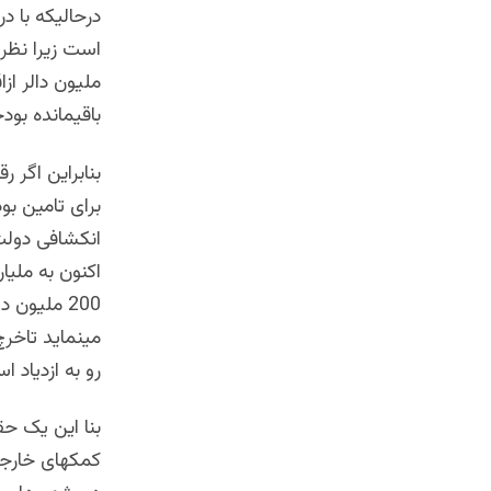
درحالیکه با د
ملیون دالر ا
باقیمانده بو
بنابراین اگر
برای تامین ب
اکنون به ملیا
200 ملیون
مینماید تاخر
رو به ازدیاد 
بنا این یک حق
کمکهای خارجی