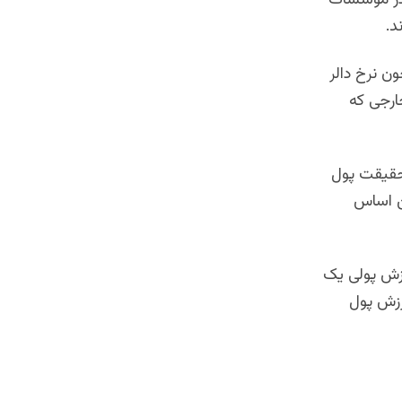
 در موسسات
د.
ن نرخ دالر
ارجی که
حقیقت پول
ن اساس
زش پولی یک
رزش پول