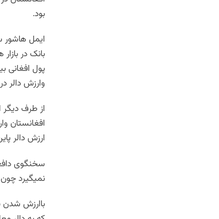
بود.
ایمل هاشور سخ
بانک در بازار
پول افغانی بی
وارزش دالر در 
از طرف دیگر 
افغانستان وا
ارزش دالر پاین
سخنگوی دافغان
نمیگیرد چون 
باارزش شدن پو