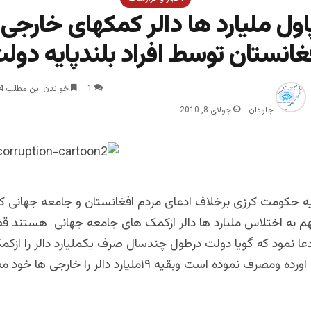
ول ملیارد ها دالر کمکهای خارجی 
غانستان توسط افراد بلندپایه دول
1
خواندن این مطلب 4 دقیقه زمان میبرد
جاودان
جولای 8, 2010
لیه حکومت کرزی برخلاف ادعای مردم افغانستان و جامعه جهانی که 
م به اختلاس ملیارد ها دالر ازکمک های جامعه جهانی هستند قضی
ادعا نمود که گویا دولت درطول چندسال صرف یکملیارد دالر را ازک
جهانی بدست اورده ومصرف نموده است وبقیه ۱۹ملیارد دالر را خ