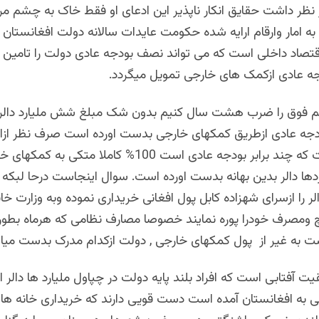
ر نظر داشت حقایق انکار ناپذیر این ادعای او فقط خاک به چشم مر
زاقتصاد داخلی است که می تواند نصف بودجه عادی دولت را تامین
دجه عادی ازکمک های خارجی تمویل میگردد.
 رقم فوق را ضرب هشت سال کنیم بدون شک مبلغ شش ملیارد دالر
ودجه عادی ازطریق کمکهای خارجی بدست اورده است صرف نظر ازای
انکشافی دولت که چند برابر بودجه عادی است 100% کاملا متک
ردها دالر بدین بهانه بدست اورده است. سوال اینجاست درحا لبکه 
 دالر را ازسرای شهزاده کابل پول افغانی خریداری نموده وبه وزارت خا
چ ومصرف خودرا پوره نمایند خصوصا مصارف نظامی که هرماه بطور 
است به غیر از پول کمکهای خارجی , دولت ازکدام مدرک بدست میاو
یت آفتابی است که افراد بلند پایه دولت در چپاول ملیارد ها دالر ا
 به افغانستان آمده است دست قویی دارند که خریداری خانه ه