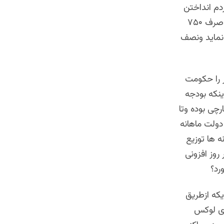
دم انداختن
است زیرا نظر به امار وارقام ارایه شده حکومت عایدات سالانه دولت افغانستان صرف ۷۵۰
 نماید ونصف
 را حکومت
نکه بودجه
ی به کمکهای خارچی بوده وتا
دولت ماهانه
نه ها توزیع
روز افزونی
رد؟
یکه ازطریق
ای لوکس