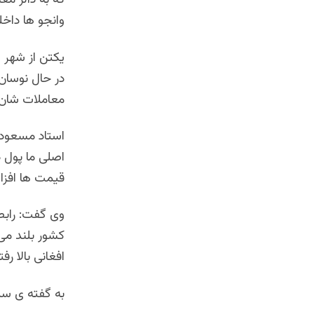
که به دالر م
وانجو ها داخل
یکتن از شهر و
در حال نوسان
معاملات شان 
استاد مسعود 
اصلی ما پول 
قیمت ها افزا
وی گفت: رابط
کشور بلند می
افغانی بالا رف
به گفته ی سی