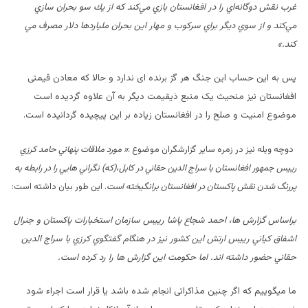
غرب نقش دوگانه‌اي را در افغانستان بازي مي‌كند كه از يك سو بحران سازي
مي‌كند و از سوي ديگر براي سركوب و مهار اين بحران ملياردها دلار مصرف مي
كند.»
پس به این حساب این جنگ هر گز برنده ای ندارد و حالا که معادن قیمتی
افغانستان نیز منحیث یک منبع ذیقیمت دیگر به آن علاوه گردیده است
موضوع امنیت و صلح را در افغانستان زیاده بر این پیچیده گردانیده است.
دوچه ویله نیز در زمره سایر گزارشگران موضوع :
«
مورد ملاقات پنهاني حامد کرزي
رييس جمهور افغانستان با سراج الدين حقاني در کابل،(که) نگراني هايي را در رابطه به
پررنگ شدن نقش پاکستان در افغانستان برانگيخته است
. این طور بیان داشته است:
براساس گزارش ها، احمد شجاع پاشا رييس سازمان استخبارات پاکستان و جنرال
اشفاق کياني رييس ارتش اين کشور نيز در هنگام گفتگوي کرزي با سراج الدين
حقاني حضور داشته اند. اما حکومت اين گزارش ها را رد کرده است.
ما میگوییم که اگر چنین مذاکراتی انجام شده باشد یا قرار است اجراء شود