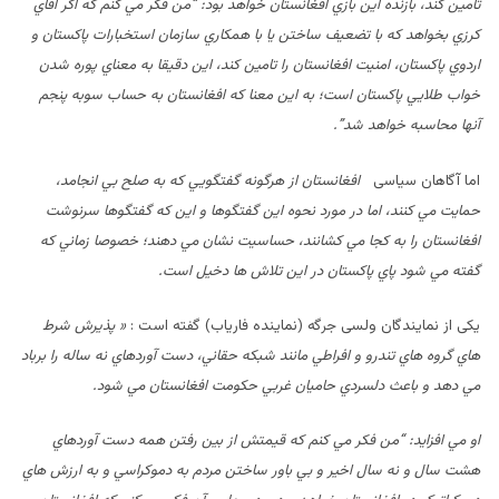
تامين کند، بازنده اين بازي افغانستان خواهد بود: “من فکر مي کنم که اگر آقاي
کرزي بخواهد که با تضعيف ساختن يا با همکاري سازمان استخبارات پاکستان و
اردوي پاکستان، امنيت افغانستان را تامين کند، اين دقيقا به معناي پوره شدن
خواب طلايي پاکستان است؛ به اين معنا که افغانستان به حساب سوبه پنجم
آنها محاسبه خواهد شد”.
اما آگاهان سیاسی
افغانستان از هرگونه گفتگويي که به صلح بي انجامد،
حمايت مي کنند، اما در مورد نحوه اين گفتگوها و اين که گفتگوها سرنوشت
افغانستان را به کجا مي کشانند، حساسيت نشان مي دهند؛ خصوصا زماني که
گفته مي شود پاي پاکستان در اين تلاش ها دخيل است.
یکی از نمایندگان ولسی جرگه (نماینده فاریاب) گفته است :
«
پذيرش شرط
هاي گروه هاي تندرو و افراطي مانند شبکه حقاني، دست آوردهاي نه ساله را برباد
مي دهد و باعث دلسردي حاميان غربي حکومت افغانستان مي شود.
او مي افزايد: “من فکر مي کنم که قيمتش از بين رفتن همه دست آوردهاي
هشت سال و نه سال اخير و بي باور ساختن مردم به دموکراسي و به ارزش هاي