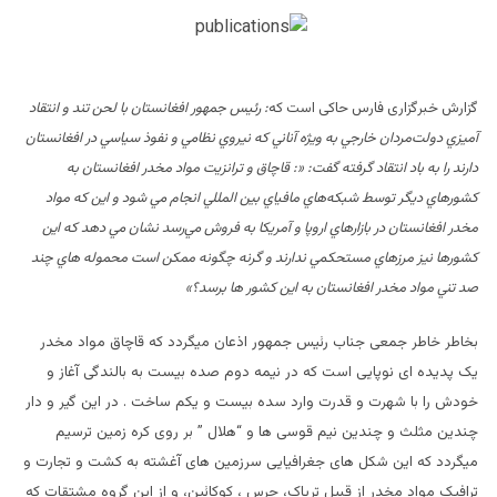
گزارش خبرگزاری فارس حاکی است که
:
رئيس جمهور افغانستان با لحن تند و انتقاد
آميزي دولت‌مردان خارجي‌ به ويژه آناني كه نيروي نظامي و نفوذ سياسي در افغانستان
دارند را به باد انتقاد گرفته گفت: «: قاچاق و ترانزيت مواد مخدر افغانستان به
كشورهاي ديگر توسط شبكه‌هاي مافياي بين المللي انجام مي شود و اين كه مواد
مخدر افغانستان در بازارهاي اروپا و آمريكا به فروش مي‌رسد نشان مي دهد كه اين
كشورها نيز مرزهاي مستحكمي ندارند و گرنه چگونه ممكن است محموله هاي چند
صد تني مواد مخدر افغانستان به اين كشور ها برسد؟
»
بخاطر خاطر جمعی جناب رئیس جمهور اذعان میگردد که قاچاق مواد مخدر
یک پدیده ای نوپایی است که در نیمه دوم صده بیست به بالندگی آغاز و
خودش را با شهرت و قدرت وارد سده بیست و یکم ساخت . در این گیر و دار
چندین مثلث و چندین نیم قوسی ها و “هلال ” بر روی کره زمین ترسیم
میگردد که این شکل های جغرافیایی سرزمین های آغشته به کشت و تجارت و
ترافیک مواد مخدر از قبیل تریاک، چرس ، کوکائین، و از این گروه مشتقات که