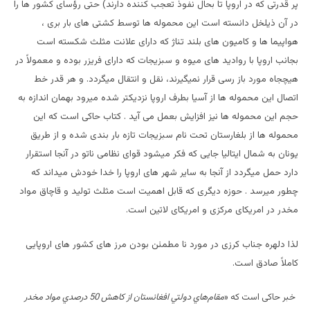
پر قدرتی که در اروپا تا بحال نفوذ تعجب کننده دارند) حتی رؤسای کشور ها را
در آن ذیلخل دانسته است این محموله ها توسط کشتی های بار بری ،
هواپیما ها و کامیون های بلند تناژ که دارای علانت مثلث شکسته است
بجانب اروپا با روادید های میوه و سبزیجات که دارای فریزر بوده و معمولاً در
هیچجاه مورد باز رسی قرار نمیگیرند، نقل و انتقال میگردد. و هر قدر خط
اتصال این محموله ها از آسیا بطرف اروپا نزدیکتر شده میرود بهمان اندازه به
حجم این محموله ها نیز افزایش بعمل می آید . کتاب حاکی است که این
محموله ها از بلغارستان تحت نام سبزیجات تازه بار بندی شده و از طریق
یونان به شمال ایتالیا جایی که فکر میشود قوای نظامی ناتو در آنجا استقرار
دارد حمل میگردد از آنجا به سایر شهر های اروپا را خدا خودش میداند که
چطور میرسد . حوزه دیگری که قابل اهمیت است مثلث تولید و قاچاق مواد
مخدر در امریکای مرکزی و امریکای لاتین است.
لذا دلهره جناب کرزی در مورد نا مطمئن بودن مرز های کشور های اروپایی
کاملاً صادق است.
خبر حاکی است که «
مقام‌هاي دولتي افغانستان از كاهش 50 درصدي مواد مخدر