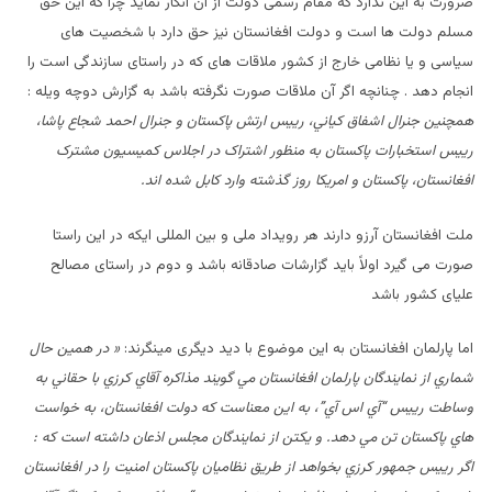
ضرورت به این ندارد که مقام رسمی دولت از آن انکار نماید چرا که این حق
مسلم دولت ها است و دولت افغانستان نیز حق دارد با شخصیت های
سیاسی و یا نظامی خارج از کشور ملاقات های که در راستای سازندگی است را
انجام دهد . چنانچه اگر آن ملاقات صورت نگرفته باشد به گزارش دوچه ویله :
همچنين جنرال اشفاق کياني، رييس ارتش پاکستان و جنرال احمد شجاع پاشا،
رييس استخبارات پاکستان به منظور اشتراک در اجلاس کميسيون مشترک
افغانستان، پاکستان و امريکا روز گذشته وارد کابل شده اند.
ملت افغانستان آرزو دارند هر رویداد ملی و بین المللی ایکه در این راستا
صورت می گیرد اولاً باید گزارشات صادقانه باشد و دوم در راستای مصالح
علیای کشور باشد
اما پارلمان افغانستان به این موضوع با دید دیگری مینگرند:
«
در همين حال
شماري از نمايندگان پارلمان افغانستان مي گويند مذاکره آقاي کرزي با حقاني به
وساطت رييس “آي اس آي”، به اين معناست که دولت افغانستان، به خواست
هاي پاکستان تن مي دهد. و یکتن از نمایندگان مجلس اذعان داشته است که :
اگر رييس جمهور کرزي بخواهد از طريق نظاميان
پاکستان امنيت را در افغانستان