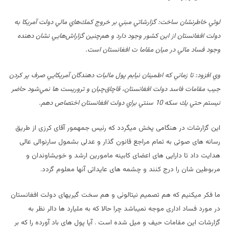
لوئي خاطرنشان ساخت: گزارشاتي مبني بر خروج
كمك‌هاي مالي دولت آمريكا به
دولت افغانستان از اين كشور وجود دارد و هم‌چنين
گزاراش‌هايي نشان دهنده
وجود فساد مالي در ميان مقاما ت افغانستان است
.
وي افزود:‌ تا زماني كه اطمينان نيابم پول ماليات
دهندگان آمريكايي صرف پر كردن
جيب مقامات فاسد دولت افغانستان‌، قاچاق‌چيان و
تروريست ها نمي‌شود حاضر
نيستم حتي يك سكه 10 سنتي براي دولت افغانستان اختصاص دهم
.
این گزارشات در هنگامی پخش میگردد که رئیس جمهمور آقای کرزی از طریق
رسانه های صوتی به تمام مراجع قانون گذار و عدلی بشمول سارنوالی عالی
هدایت داد تا دارایی های اعضای کابینه مامورین ارشد و خویشاوندان و
مربوطین شان را درج کنند و چشمه های عایداتی آنها معلوم گردد.
ما فکر میکنیم که هم تصمیم نیتالوئی و هم سخت گیریهای دولت افغانستان
در مورد فساد اداری موجه نمیباشد چرا حالا که به ملیارد ها دالر نظر به
گزارشات این مقامات حیف و میل شده است . آیا پول های باد آورده را که بر