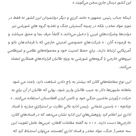
اين كشور درسال جاري سخن مي‌گويند.»
اینکه جناب رئیس جمهور:«
حامد كرزي و ديگر دولتمردان اين كشور نه فقط در
مورد مواد مخدر، بلكه در زمينه گسترش جنگ و تغذيه گروه هاي شورشي نيز
دولت‌ها وشركت‌هاي غربي را دخيل مي‌دانند.
» کامل
اً حرف بجا و محق میباشد و
به فرموده آنان : « شركت‌هاي خصوصي امنيتي خارجي كه با فرماندهان ناتو و
آمريكايي ارتباط دارند، براي حفظ امنيت
خود و محموله‌هاي نظامي و غيرنظامي
نيروهاي خارجي با گروه‌هاي شورشي به ويژه طالبان قراردادهاي همكاري امضاء
مي‌كنند.
اين نوع معامله‌هاي كلان كه بيشتر به باج دادن شباهت دارد، باعث مي‌ شود
ماهانه مليون‌ها دلار به جيب طالبان واريز شود، پولي كه طالبان از آن براي به
حركت درآوردن ماشين جنگي خود و ناامن كردن افغانستان استفاده مي‌كنند.
»
چنانچه : «
ياسين عثماني رئيس اداره عالي نظارت بر استراتژي مبارزه با فساد
اداري نيز اعلام كرد پژوهش‌هاي اين اداره نشان مي‌دهد كه در فسادهاي كلان،
خارجي‌ها دست دارند.
»
؛ « به گفته مقامات افغان، غربي‌ها عامل تقويت اين
سه عنصر:( جنگ، مواد مخدر و فساد اداري )هستند مي‌توان استنباط كرد كه