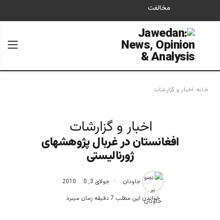
مخالفت
جستجو برای
منو
خانه
/
اخبار و گزارشات
اخبار و گزارشات
افغانستان در غربال پژوهشهای
ژورنالیستی
جاودان
جولای 3, 2010
0
خواندن این مطلب 7 دقیقه زمان میبرد