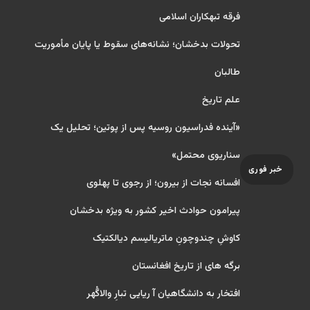
فرقه تبهکاران اسلامی
تحولات بدخشان؛ نشانه‌های سقوط یا پایان مأموریت
طالبان
علم تاریخ
«آینده فدراسیون روسیه پس از پوتین؛ تحلیل یک
سناریوی محتمل»
خبر فوری
افسانه نجات از بیرون؛ از رجوی تا پهلوی
پیرامون حوادث اخیر کشور به ویژه بدخشان
کاوشِ چندو‌چونِ ماتریالیسم دیالکتیک
برگه های از تاریخ افغانستان
افتخار به دانشگاهیان آ ریایی تبارِ والاگُهر