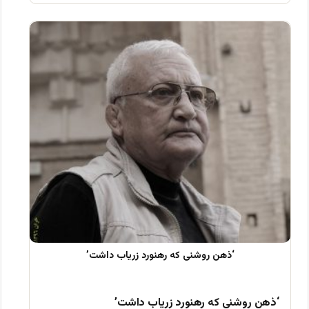
‘ذهن روشنی که رهنورد زریاب داشت’