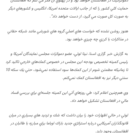
دموکراتيک در افغانستان خواهد بود و در پهلوي آن فکر مي کنم که افغانستان
حمايت کلي کشور را که از جانب ايالات متحده امريکا، انگليس و کشورهاي ديگر
به صورت کل صورت مي گيرد، از دست خواهد داد”.
هنوز روشن نشده که خواست هاي اصلي گروه هاي شورشي مانند شبکه حقاني
در مذاکرات با کرزي چه چيزي خواهد بود.
به گزارش خبر گزاری اسنا،
نيتا
لوئي، عضو دموكرات مجلس نمايندگان آمريكا و
رئيس كميته تخصيص بودجه اين مجلس در
خصوص كمك‌هاي خارجي تاكيد كرد
تا زمانيكه مطمئن شوم از اين كمك‌ها سوء استفاده
نمي‌شود، حتي يك سكه 10
سنتي ديگر نيز به افغانستان كمك نمي‌كنم
.
وي هم‌چنين اعلام كرد: طي روزهاي آتي اين كميته
جلسه‌اي براي بررسي فساد
مالي در افغانستان تشكيل خواهد داد
.
لوئي در حالي اظهارات خود را بيان داشت كه شك و
ترديد هاي بسياري در ميان
قانونگذاران آمريكايي درباره استراتژي جديد باراك اوباما
براي مبارزه با طالبان در
افغانستان وجود دارد
.