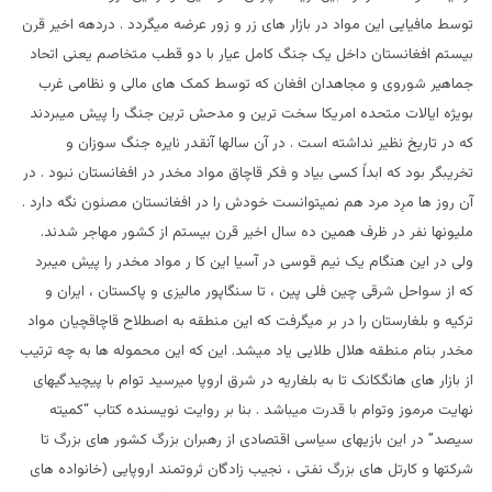
توسط مافیایی این مواد در بازار های زر و زور عرضه میگردد . دردهه اخیر قرن
بیستم افغانستان داخل یک جنگ کامل عیار با دو قطب متخاصم یعنی اتحاد
جماهیر شوروی و مجاهدان افغان که توسط کمک های مالی و نظامی غرب
بویژه ایالات متحده امریکا سخت ترین و مدحش ترین جنگ را پیش میبردند
که در تاریخ نظیر نداشته است . در آن سالها آنقدر نایره جنگ سوزان و
تخریبگر بود که ابداً کسی بیاد و فکر قاچاق مواد مخدر در افغانستان نبود . در
آن روز ها مرِد مرد هم نمیتوانست خودش را در افغانستان مصئون نگه دارد .
ملیونها نفر در ظرف همین ده سال اخیر قرن بیستم از کشور مهاجر شدند.
ولی در این هنگام یک نیم قوسی در آسیا این کا ر مواد مخدر را پیش میبرد
که از سواحل شرقی چین فلی پین ، تا سنگاپور مالیزی و پاکستان ، ایران و
ترکیه و بلغارستان را در بر میگرفت که این منطقه به اصطلاح قاچاقچیان مواد
مخدر بنام منطقه هلال طلایی یاد میشد. این که این محموله ها به چه ترتیب
از بازار های هانگکانک تا به بلغاریه در شرق اروپا میرسید توام با پیچیدگیهای
نهایت مرموز وتوام با قدرت میباشد . بنا بر روایت نویسنده کتاب “کمیته
سیصد” در این بازیهای سیاسی اقتصادی از رهبران بزرگ کشور های بزرگ تا
شرکتها و کارتل های بزرگ نفتی ، نجیب زادگان ثروتمند اروپایی (خانواده های