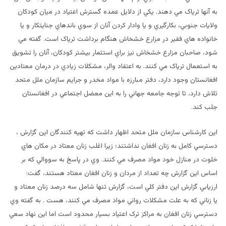
به آنها ترياک مي دهند. يکي از دلايل عمده گسترش اعتياد در ميان کودکان
ولايات جنوبي، بکارگيري و يا وادار کردن آنان از سوي باندهاي جنايتکار و يا
خانواده هاي فقير در مزارع خشخاش هنگام برداشت ترياک است. گفته مي
شود، صاحبان مزارع خشخاش نيز براي استثمار بيشتر کودکان، آنان را تشويق
به استعمال ترياک مي کنند. به اعتقاد والر، مشکلات زيادي در درمان معتادين
افغانستان وجود دارد، دفتر مبارزه با مواد مخدر و جرايم سازمان ملل متحد
تلاش دارد، تا توجه جامعه جهاني را به اين معضل اجتماعي در افغانستان
جلب کند.
اين کارشناس سازمان ملل متحد اظهار داشت که تهيه کنندگان اين گزارش ،
دسترسي کامل به زنان افغان نداشتند؛ زيرا اغلب زنان معتاد در مکان هاي
خلوت در منازل خود مواد مصرف مي کنند. وي در پاسخ به سووالي که بر
اساس اين گزارش چه تعداد از مردان و زنان افغان معتاد هستند، گفت:
ارزيابي گزارش اين دفتر کلي است، گزارش تنها شامل سه درصد زنان معتاد و
يا زناني که به علت مشکلات رواني مواد مصرف مي کنند، هست . به گفته وي
دسترسي زنان افغان به مراکز ترک اعتياد بسيار محدود است اما اين نهاد سعي