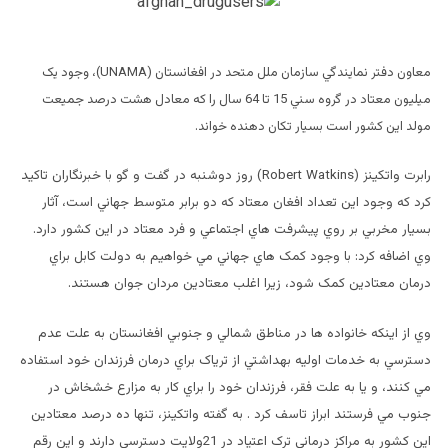
معاون دفتر نمايندگي سازمان ملل متحد در افغانستان (UNAMA)، وجود يک
ميليون معتاد در گروه سني 15 تا 64 سال را که معادل هشت درصد جميعت
مولد اين کشور است بسيار تکان دهنده خواند.
رابرت واتکينز (Robert Watkins) روز دوشنبه در گفت و گو با خبرنگاران تاکيد
کرد که وجود اين تعداد افغان معتاد که دو برابر متوسط جهاني است، آثار
بسيار مخربي بر روي پيشرفت هاي اجتماعي و فرد معتاد در اين کشور دارد.
وي اضافه کرد: با وجود کمک هاي جهاني مي خواهيم به دولت کابل براي
درمان معتادين کمک شود، زيرا اغلب معتادين مردان جوان هستند.
وي از اينکه خانواده ها در مناطق شمالي و جنوبي افغانستان به علت عدم
دسترسي به خدمات اوليه بهداشتي از ترياک براي درمان فرزندان خود استفاده
مي کنند، و يا به علت فقر، فرزندان خود را براي کار به مزارع خشخاش در
جنوب مي فرستند ابراز تاسف کرد . به گفته واتکينز، تنها ده درصد معتادين
اين کشور به مراکز درماني ترک اعتياد در 21ولايت دسترسي دارند و اين رقم