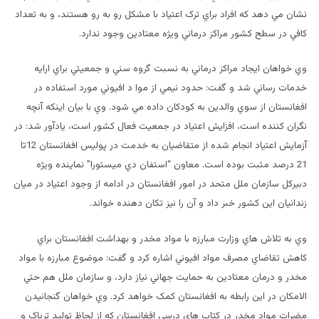
نشان مي دهد که افراد براي ترک اعتياد با مشکل رو به رو هستند، و به تعداد
کافي در سطح کشور مراکز درماني ويژه معتادين وجود ندارد.
وي خواهان ايجاد مراکز درماني به نسبت گروه سني و جمعيتي براي ارايه
خدمات رساني شد و گفت: حدود نيمي از موا د افيوني مورد استفاده در
افغانستان از سوي والدين به کودکان داده مي شود. وي با بيان اينکه آنچه
نگران کننده است، افزايش اعتياد در جمعيت فعال کشور است، يادآور شد: در
آزمايش اعتياد انجام شده از متقاضيان به خدمت در پوليس افغانستان 12تا
21 درصد مثبت بوده است. معاون “استفان دي ميستورا” نماينده ويژه
دبيرکل سازمان ملل متحد در امور افغانستان در ادامه از وجود اعتياد در ميان
زندانيان اين کشور خبر داد و آن را نيز تکان دهنده خواند.
وي به تلاش هاي وزارت مبارزه با مواد مخدر و بهداشت افغانستان براي
کاهش تقاضاي مصرف مواد افيوني اشاره کرد و گفت: موضوع مبارزه با مواد
مخدر و درمان معتادين به حمايت جهاني نياز دارد، و سازمان ملل هم حتي
الامکان در اين رابطه به افغانستان کمک خواهد کرد. وي خواهان گنجانيدن
مضرات مواد مخدر در کتاب هاي درسي افغانستان که از لحاظ توليد ترياک و