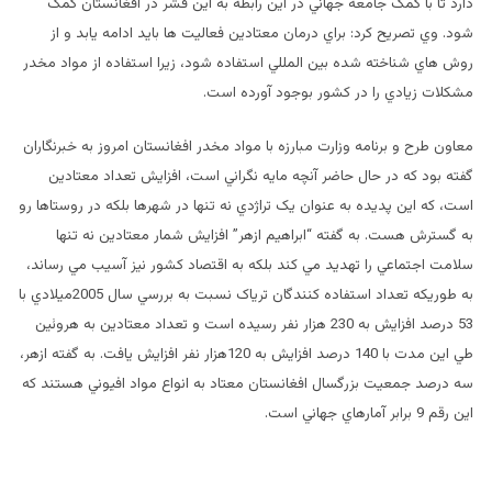
دارد تا با کمک جامعه جهاني در اين رابطه به اين قشر در افغانستان کمک
شود. وي تصريح کرد: براي درمان معتادين فعاليت ها بايد ادامه يابد و از
روش هاي شناخته شده بين المللي استفاده شود، زيرا استفاده از مواد مخدر
مشکلات زيادي را در کشور بوجود آورده است.
معاون طرح و برنامه وزارت مبارزه با مواد مخدر افغانستان امروز به خبرنگاران
گفته بود که در حال حاضر آنچه مايه نگراني است، افزايش تعداد معتادين
است، که اين پديده به عنوان يک تراژدي نه تنها در شهرها بلکه در روستاها رو
به گسترش هست. به گفته “ابراهيم ازهر” افزايش شمار معتادين نه تنها
سلامت اجتماعي را تهديد مي کند بلکه به اقتصاد کشور نيز آسيب مي رساند،
به طوريکه تعداد استفاده کنندگان ترياک نسبت به بررسي سال 2005ميلادي با
53 درصد افزايش به 230 هزار نفر رسيده است و تعداد معتادين به هروئين
طي اين مدت با 140 درصد افزايش به 120هزار نفر افزايش يافت. به گفته ازهر،
سه درصد جمعيت بزرگسال افغانستان معتاد به انواع مواد افيوني هستند که
اين رقم 9 برابر آمارهاي جهاني است.