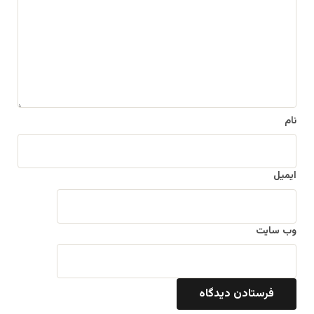
د
گ
ا
ه
*
نام
ایمیل
وب‌ سایت