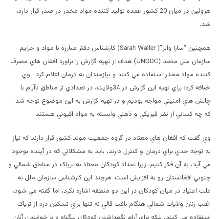
هروئين در ميان 20 کشور عمده توليد کننده مواد مخدر در صدر قرار دارد،
شد.
همچنين “سارا والر”( Sarah Waller) کارشناس دفتر مبارزه با مواد و جرايم
سازمان ملل متحد (UNODC) هدف از تهيه گزارش را براورد افغان هاي مصرف
کننده مواد مخدر استفاده مي کنند و نيازمندان به درمان اعلام کرد . وي
اضافه کرد: براي تهيه اين گزارش در 34ولايت، در تعدادي از مناطق ناآرام با
چالش هاي امنيتي مواجه بوديم و در تهيه گزارش به اين موضوع توجه شد
که چه کساني از نظر فيزيکي و ذهني وابسته به مواد افيوني هستند.
وي گفت که افغان هاي معتاد در گروه جمعيت مولد کشور قرار دارند که نياز
به توجه جدي براي درمان و کنترل دارند، بايد به مشکلاتي که در آينده بوجود
مي آيد، به آن فکر کنيم، زيرا تعداد کودکان معتاد به ترياک در مناطق شمالي و
جنوبي افغانستان رو به افزايش است. هرچند اين کارشناس سازمان ملل به
علت اعتياد در ميان کودکان در اين دو منطقه اشاره نکرد، اما گفته مي شود،
اغلب زنان ولايات شمالي هنگام بافت قالي نه تنها براي تسکين درد از ترياک
استفاده مي کنند، بلکه براي آرام نگهداشتن کودکان بيگناه و يا خوابندن آنان