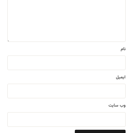
د
گ
ا
ه
*
نام
ایمیل
وب‌ سایت