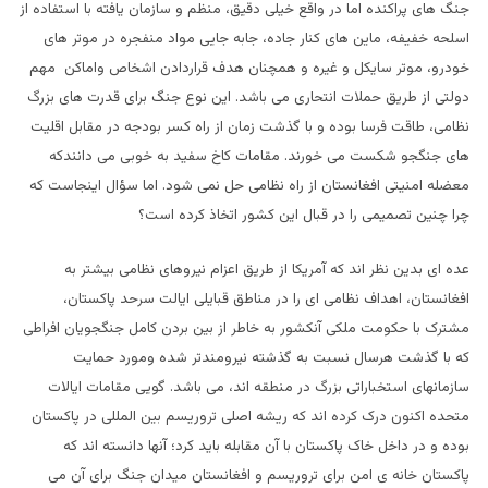
جنگ های پراکنده اما در واقع خیلی دقیق، منظم و سازمان یافته با استفاده از
اسلحه خفیفه، ماین های کنار جاده، جابه جایی مواد منفجره در موتر های
خودرو، موتر سایکل و غیره و همچنان هدف قراردادن اشخاص واماکن مهم
دولتی از طریق حملات انتحاری می باشد. این نوع جنگ برای قدرت های بزرگ
نظامی، طاقت فرسا بوده و با گذشت زمان از راه کسر بودجه در مقابل اقلیت
های جنگجو شکست می خورند. مقامات کاخ سفید به خوبی می دانندکه
معضله امنیتی افغانستان از راه نظامی حل نمی شود. اما سؤال اینجاست که
چرا چنین تصمیمی را در قبال این کشور اتخاذ کرده است؟
عده ای بدین نظر اند که آمریکا از طریق اعزام نیروهای نظامی بیشتر به
افغانستان، اهداف نظامی ای را در مناطق قبایلی ایالت سرحد پاکستان،
مشترک با حکومت ملکی آنکشور به خاطر از بین بردن کامل جنگجویان افراطی
که با گذشت هرسال نسبت به گذشته نیرومندتر شده ومورد حمایت
سازمانهای استخباراتی بزرگ در منطقه اند، می باشد. گویی مقامات ایالات
متحده اکنون درک کرده اند که ریشه اصلی تروریسم بین المللی در پاکستان
بوده و در داخل خاک پاکستان با آن مقابله باید کرد؛ آنها دانسته اند که
پاکستان خانه ی امن برای تروریسم و افغانستان میدان جنگ برای آن می