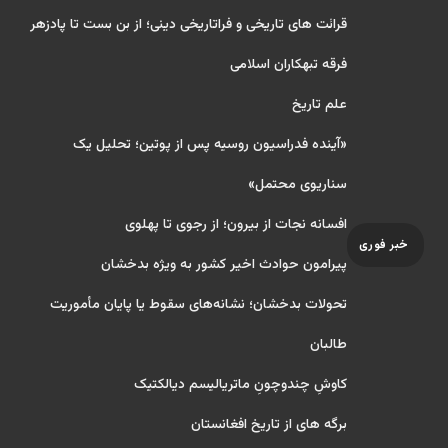
قرائت های تاریخی و فراتاریخی دینی؛ از بن بست تا پادزهر
فرقه تبهکاران اسلامی
علم تاریخ
«آینده فدراسیون روسیه پس از پوتین؛ تحلیل یک
سناریوی محتمل»
افسانه نجات از بیرون؛ از رجوی تا پهلوی
خبر فوری
پیرامون حوادث اخیر کشور به ویژه بدخشان
تحولات بدخشان؛ نشانه‌های سقوط یا پایان مأموریت
طالبان
کاوشِ چندو‌چونِ ماتریالیسم دیالکتیک
برگه های از تاریخ افغانستان