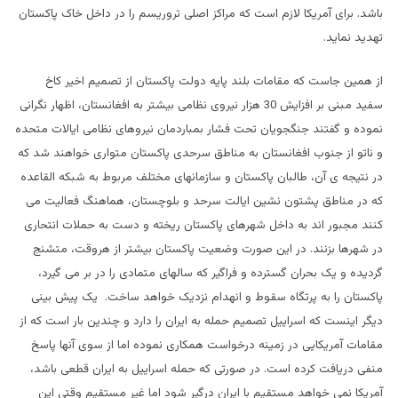
باشد. برای آمریکا لازم است که مراکز اصلی تروریسم را در داخل خاک پاکستان
تهدید نماید.
از همین جاست که مقامات بلند پایه دولت پاکستان از تصمیم اخیر کاخ
سفید مبنی بر افزایش 30 هزار نیروی نظامی بیشتر به افغانستان، اظهار نگرانی
نموده و گفتند جنگجویان تحت فشار بمباردمان نیروهای نظامی ایالات متحده
و ناتو از جنوب افغانستان به مناطق سرحدی پاکستان متواری خواهند شد که
در نتیجه ی آن، طالبان پاکستان و سازمانهای مختلف مربوط به شبکه القاعده
که در مناطق پشتون نشین ایالت سرحد و بلوچستان، هماهنگ فعالیت می
کنند مجبور اند به داخل شهرهای پاکستان ریخته و دست به حملات انتحاری
در شهرها بزنند. در این صورت وضعیت پاکستان بیشتر از هروقت، متشنج
گردیده و یک بحران گسترده و فراگیر که سالهای متمادی را در بر می گیرد،
پاکستان را به پرتگاه سقوط و انهدام نزدیک خواهد ساخت. یک پیش بینی
دیگر اینست که اسراییل تصمیم حمله به ایران را دارد و چندین بار است که از
مقامات آمریکایی در زمینه درخواست همکاری نموده اما از سوی آنها پاسخ
منفی دریافت کرده است. در صورتی که حمله اسراییل به ایران قطعی باشد،
آمریکا نمی خواهد مستقیم با ایران درگیر شود اما غیر مستقیم وقتی این