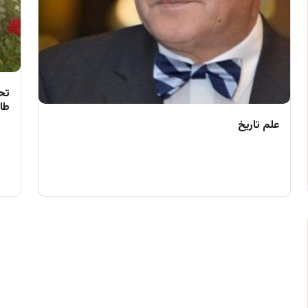
تح
طال
علم تاریخ