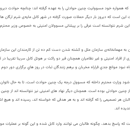
ند که همواره خود مسوولیت چنین حوادثی را به عهده گرفته اند؛ چنانچه حوادث دیروز 
 این است که دیروز بار دیگر حملات صورت گرفته در شهر کابل مایه‌ی شرم ارگان ه
این شرم نتوانسته است عرقی را بر پیشانی مسوولان امنیتی به خصوص وزیر محترم 
 به مهمانخانه‌ی سازمان ملل و کشته شدن دست کم ده تن از کارمندان اين سازمان
ز افراد امنیتی و غیر نظامیان همچنان فیر دو راکت بر هوتل کابل سرینا تقریبا در ک
 نبود موانع جدي فراراه مخربان و برهم زنندگان ثبات در روز هاي برگزاری دور دوم 
شود وزارت محترم داخله که مسوول درجه یک چنین حوادث است، تا به حال ناتوان 
ز چنین حوادثی بوده است. همچنان دیگر نهاد های امنیتی نیز نتوانسته اند از چنین
طالبان هر تصمیمی را که گرفته اند و به هر هدفی که خواسته اند، رسیده اند و هیچ ا
دیده اند.
که پاسخ بدهد، چگونه طالبان می توانند وارد کابل شده و این گونه بر عملیات موف