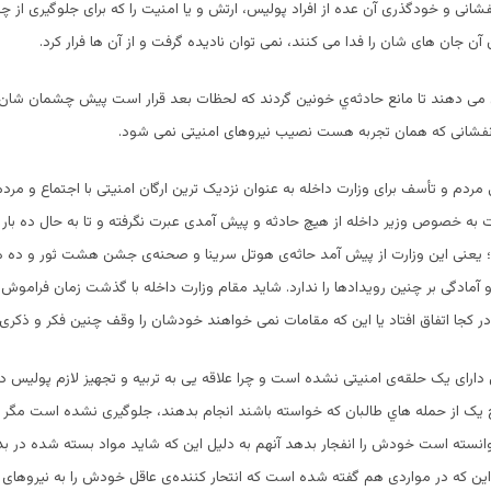
شانی و خودگذری آن عده از افراد پولیس، ارتش و یا امنیت را که برای جلوگیری از چن
آن جان های شان را فدا می کنند، نمی توان نادیده گرفت و از آن ها فرار کرد.
 می دهند تا مانع حادثه‌ي خونین گردند که لحظات بعد قرار است پیش چشمان شان ات
انفشانی که همان تجربه هست نصیب نیروهای امنیتی نمی شود.
ی مردم و تأسف برای وزارت داخله به عنوان نزدیک ترین ارگان امنیتی با اجتماع و مر
 به خصوص وزیر داخله از هیچ حادثه و پیش آمدی عبرت نگرفته و تا به حال ده بار 
یعنی این وزارت از پیش آمد حاثه‌ی هوتل سرینا و صحنه‌ی جشن هشت ثور و ده ها
 و آمادگی بر چنین رویدادها را ندارد. شاید مقام وزارت داخله با گذشت زمان فراموش
ر کجا اتفاق افتاد یا این که مقامات نمی خواهند خودشان را وقف چنین فکر و ذکری 
بل دارای یک حلقه‌ی امنیتی نشده است و چرا علاقه یی به تربیه و تجهیز لازم پولیس 
چ یک از حمله‌ هاي طالبان که خواسته باشند انجام بدهند، جلوگیری نشده است مگر مو
نتوانسته است خودش را انفجار بدهد آنهم به دلیل این که شاید مواد بسته شده در ب
ا این که در مواردی هم گفته شده است که انتحار کننده‌ی عاقل خودش را به نیروهای 