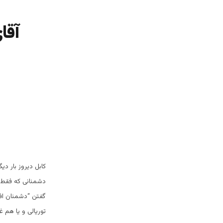
آقا
کابل دیروز بار د
دشمنانی که فقط 
گفتن “دشمنان افغ
توریالی و یا هم غل