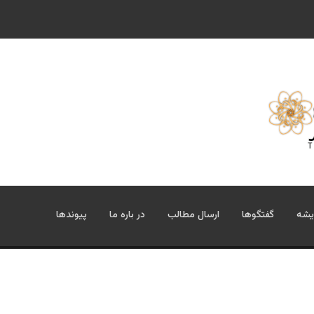
یشه
گفتگوها
ارسال مطالب
در باره ما
پیوندها