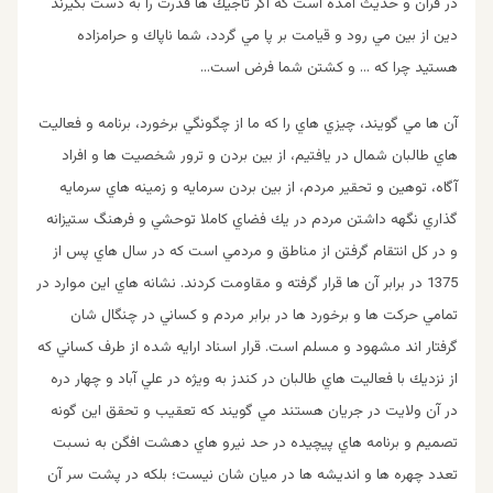
در قران و حديث آمده است كه اگر تاجيك ها قدرت را به دست بگيرند
دين از بين مي رود و قيامت بر پا مي گردد، شما ناپاك و حرامزاده
هستيد چرا كه … و كشتن شما فرض است…
آن ها مي گويند، چيزي هاي را كه ما از چگونگي برخورد، برنامه و فعاليت
هاي طالبان شمال در يافتيم، از بين بردن و ترور شخصيت ها و افراد
آگاه، توهين و تحقير مردم، از بين بردن سرمايه و زمينه هاي سرمايه
گذاري نگهه داشتن مردم در يك فضاي كاملا توحشي و فرهنگ ستيزانه
و در كل انتقام گرفتن از مناطق و مردمي است كه در سال هاي پس از
1375 در برابر آن ها قرار گرفته و مقاومت كردند. نشانه هاي اين موارد در
تمامي حركت ها و برخورد ها در برابر مردم و كساني در چنگال شان
گرفتار اند مشهود و مسلم است. قرار اسناد ارايه شده از طرف كساني كه
از نزديك با فعاليت هاي طالبان در كندز به ويژه در علي آباد و چهار دره
در آن ولايت در جريان هستند مي گويند كه تعقيب و تحقق اين گونه
تصميم و برنامه هاي پيچيده در حد نيرو هاي دهشت افگن به نسبت
تعدد چهره ها و انديشه ها در ميان شان نيست؛ بلكه در پشت سر آن