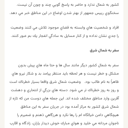
كشور به شمال ندارد و حاضر به پاسخ گويي چند و چون آن نيست.
سخنگوي رييس جمهور از بهتر شدن اوضاع در اين مناطق خبر مي دهد.
افراد و شخصيت هاي وابسته به فضاي موجود تلاش مي كنند وضعيت
را جدي نشان نداده و از كنار مسايل به سادگي انفجار يك بم عبور كنند.
سفر به شمال شرق
سفر به شمال كشور ديگر مانند سال ها و حتا ماه هاي پيش بدون
مشكل و خطر نيست و هر لحظه بايد منتظر پيامد بد و شكار نيرو هاي
ظاهراً به نام طالب بود. وضعيت شمال شرق واقعا بسيار خطرناك است
و روز به روز خطرناك تر مي شود. دسته هاي بزرگي از انتحاري و دهشت
آفرين وارد مناطق مختلف شده اند. اين جمله هاي دوست من كه تازه از
شمال شرق كشور به مركز آمده بود در جريان سفر به اين مناطق
هيچگاهي دامن خيالگاه ام را رها نكرد و هرزگاهي ذهنم و ضميرم را
ناجوان مردانه مي خليد و هواي مبارك خوش ديدار ياران، زادگاه و اقارب