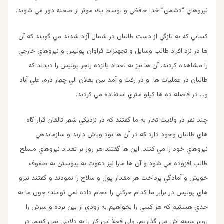
نيروهاي “دشمن” خدا حافظي و توسط يك موتر از صحنه دور مي شوند.
كساني كه به تازگي از دست طالبان در شمال آزاد شدند مي گويند كه آن
ها در نزد افراد طالب وسايل و تجهيزات فراوان پوليس و نيروهاي خارجي
را مشاهده كردند. آن ها نيز به تعداد پانزده رنجر پوليس را ديدند كه
طالبان در عمليات ها و در رفت و آمد بين بغلان الي چهار دره، علي آباد
و… در فاصله ده ها كيلو متري استفاده مي كردند.
چند نفر در ولايت تخار به ما گفتند كه در نزديكي شهر تالقان قرار گاه
هاي طالبان وجود دارد كه در آن ها بود وباش دارند و سازماندهي
نيروهاي خود را مي كنند. اين ها گفتند هر روز بر تعداد نيروهاي مسلح
طالب افزوده مي شود و آن ها مارا نيز دعوت به پيوستن به صفوف
خويش و آمادگي پرداخت هر مقدار پول و سلاح را نمودند و گفتند نيرو
هاي پوليس در برابر ما كدام حركتي را انجام داده نمي توانند؛ چون ما به
حدي هستيم كه هر كسي را بخواهيم به زودي از بين برده و سرش را
روي سينه اش مي گذاريم، ولي فعلاً اين كار را به دلايلي نمي كنيم. در