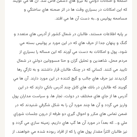
اسلحه و امكانات دولتي به نيرو هاي دشمن فاش شد. آن ها مي گويند
كه اين امكانات در بسياري وقت ها در اثر صحنه هاي ساختگي و
مسامحه پوليس و…به دست آن ها مي افتد.
بر پايه اطلاعات مستند، طالبان در شمال كشور از آدرس هاي متعدد و
گنگ و پنهان جدا از حرف هاي كه در اين مورد بر پوليس بسته مي
شود، پول و امكانات به دست مي آورند كه اين مساله را بسياري از
مردم محل، شاهدين و تحليل گران و حتا مسوولين دولتي در شمال
تاييد مي كنند. كساني كه در چنگ طالبان قرار داشتند و به تازگي رها
گرديدند نيز حرف هاي جالب و گيچ كننده در اين مورد دارند. آن ها مي
گويند كه طالبان در بانك هاي كابل چند آدرس بانكي دارند كه در اين
آدرس ها از جاي هاي مختلف در دولت، تجار ها، و سياست مداران پول
واريز مي گردد و آن ها چند مورد آن را به شكل شگرفي شنيدند كه در
ضمن تماس هاي مكرر و احوال گيري دو طرفه از درون جلسات شوراي
ملي و… كه بعداً در مورد آن ها گپ هاي داريم، زمينه سازي مي گردد و
نيز طالبان اكثراً مقدار پول هاي را كه از افراد ربوده شده مي خواهند، از