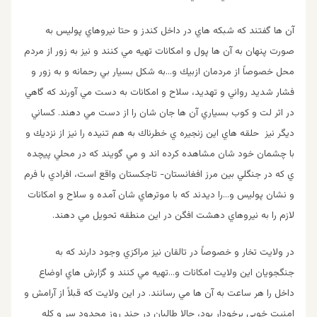
آن ها گفتند كه شبكه هاي در داخل كندز و حتا نيروهاي پوليس به
صورت پنهان به آن ها پول و امكانات تهيه مي كنند و نيز به زور از مردم
محل خصوصاً از مردمان ازبيك و…به شكل بسيار بي رحمانه و به زور و
فشار شديد رواني و تهديد، سلاح و امكانات به دست مي آورند كه گاهي
در اثر لت و كوب بسياري آن ها جان شان را از دست مي دهند. كساني
ديگر نيز حلقه هاي اين زنجيره ي خطرناك به هم تنيده را نيز از نزديك و
با چشمان خود شان مشاهده كرده اند و مي گويند كه در محلي پيچده
ي كه در جنگلي بين مرز افغانستان- تاجكستان واقع است، افرادي با فرم
و نشان پوليس و…را ديدند كه با موترهاي شان آمده و سلاح و امكانات
لازم را به نيروهاي دهشت افگن در اين منطقه تحويل مي دهند.
در ولايت تخار و خصوصاً در تالقان نيز مراكزي وجود دارند كه به
جنگجويان اين ولايت امكانات و…تهيه مي كنند و گزارش هاي اوضاع
داخل را هر ساعت به آن ها مي رسانند. در اين ولايت كه قبلاً از آرامش و
امنيت خوبي برخودار بود، حالا طالبان در چند روز محدود سر و كله