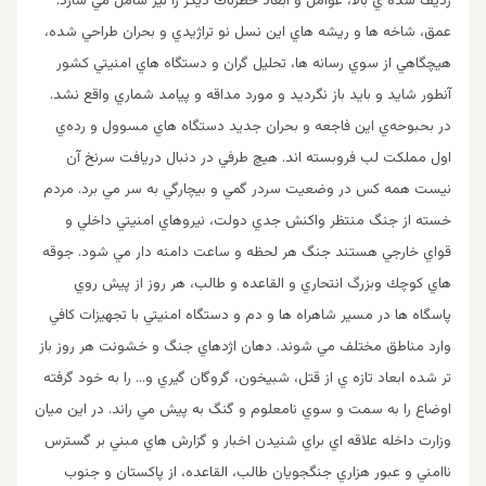
رديف شده ي بالا، عوامل و ابعاد خطرناك ديگر را نيز شامل مي سازد.
عمق، شاخه ها و ريشه هاي اين نسل نو تراژيدي و بحران طراحي شده،
هيچگاهي از سوي رسانه ها، تحليل گران و دستگاه هاي امنيتي كشور
آنطور شايد و بايد باز نگرديد و مورد مداقه و پيامد شماري واقع نشد.
در بحبوحه‌ي اين فاجعه و بحران جديد دستگاه هاي مسوول و رده‌ي
اول مملكت لب فروبسته اند. هيچ طرفي در دنبال دريافت سرنخ آن
نيست همه كس در وضعيت سردر گمي و بيچارگي به سر مي برد. مردم
خسته از جنگ منتظر واكنش جدي دولت، نيروهاي امنيتي داخلي و
قواي خارجي هستند جنگ هر لحظه و ساعت دامنه دار مي شود. جوقه
هاي كوچك وبزرگ انتحاري و القاعده و طالب، هر روز از پيش روي
پاسگاه ها در مسير شاهراه ها و دم و دستگاه امنيتي با تجهيزات كافي
وارد مناطق مختلف مي شوند. دهان اژدهاي جنگ و خشونت هر روز باز
تر شده ابعاد تازه ي از قتل، شبيخون، گروگان گيري و… را به خود گرفته
اوضاع را به سمت و سوي نامعلوم و گنگ به پيش مي راند. در اين ميان
وزارت داخله علاقه اي براي شنيدن اخبار و گزارش هاي مبني بر گسترس
ناامني و عبور هزاري جنگجويان طالب، القاعده، از پاكستان و جنوب