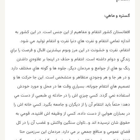
گستره و ماهي:
افغانستان كشور انتقام و مفاهيم از اين جنس است. در اين كشور به
اندازه تمامي انتقام و نفرت هاي دنيا نفرت و انتقام توليد مي شود.
انتقام، نفرت و خشونت در اين مرز وبوم بيشترين اقبال و فرصت را براي
زندگي و دوام داشته است. انتقام و حذف در اينجا بر علاوه‌ي داشتن
رنگ بو هاي از جوامع و مردمان ديگر، جلوه ها و گونه هاي مختلف دارد
و در هر جا و هر وجودي متظاهر و متشخص است. اين جا حركت ها و
تصميم هاي انتقام جويانه، بسياري وقت ها در محل و مورد خودش
استفاده نمي گردد. كسي چيزي اش را در حادثه ي طبعيي از دست مي
دهد؛ حتماً بايد انتقام آن را از ديگران و جامعه بگيرد. كسي خانه اش را
در بمباران هوايي از دست داده، كسي از وظيفه اش افتيده، قومي به
حقوق شان نرسيده اند و…تاوان سنگين واكنش و غضب آن را در كل
فضاي عمومي و منافع جمعي بر مي دارد. مردمان اين سرزمين حتا