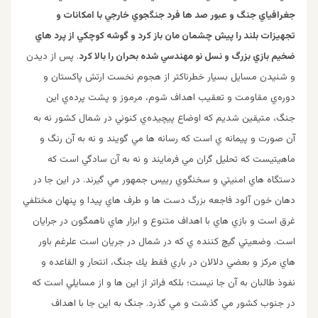
جغرافياي جنگ و عبور صد ها فرد جنگجوي خارجي با امكانات و
تجهيزات بلند را پيش چشمان مان باز كرد و گوشه كوچكي از پرد هاي
ضخيم بازي بزرگ و نسل نو مهندسي شده بحران را بالا كرد
. پس از ديدن
و شنيدن مسايل بسيار خطرناكتر از هجوم نخست ارتش پاكستان و
دوره‌ي مقاومت و تعقيب اهداف شوم، مرموز و پشت پرده‌ي اين
جنگ، متيقين شديم كه اوضاع پيچيده‌ي كنوني در شمال كشور نه به
آن صورت و پيمانه ي است كه رسانه ها مي گويند و نه به آن رنگ و
ماهيتيست كه تحليل گران مي فرمايند و نه به آن سادگي است كه
دستگاه هاي امنيتي و سخنگوي رييس جمهور مي گيرند. در اين جا در
دهان خون آلود فاجعه بزرگ دست ها و طرف هاي پيدا و پنهان مختلفي
غرق است و بازي هاي با اهداف متنوع و ابزار هاي ناهمگون در جرايان
است. وضعيتي گيچ كننده ي كه در شمال در جريان است علرغم باور
هاي مركز و بعضي دلالان در باري فقط يك جنگ، انتحار و القاعده و
نفوذ طالبان به آن جا نيست؛ بلكه فراتر از اين ها و از مسايلي است كه
در جنوب كشور مي گذشت و مي گذرد. جنگ به اين جا با اهداف