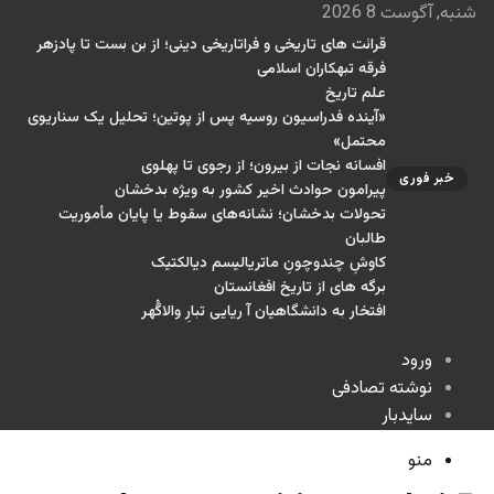
شنبه, آگوست 8 2026
قرائت های تاریخی و فراتاریخی دینی؛ از بن بست تا پادزهر
فرقه تبهکاران اسلامی
علم تاریخ
«آینده فدراسیون روسیه پس از پوتین؛ تحلیل یک سناریوی
محتمل»
افسانه نجات از بیرون؛ از رجوی تا پهلوی
خبر فوری
پیرامون حوادث اخیر کشور به ویژه بدخشان
تحولات بدخشان؛ نشانه‌های سقوط یا پایان مأموریت
طالبان
کاوشِ چندو‌چونِ ماتریالیسم دیالکتیک
برگه های از تاریخ افغانستان
افتخار به دانشگاهیان آ ریایی تبارِ والاگُهر
ورود
نوشته تصادفی
سایدبار
منو