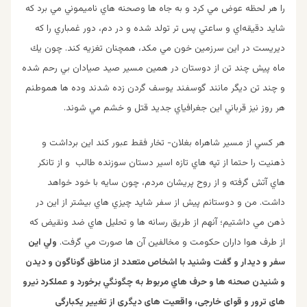
را هر لحظه عوض مي كرد و به جاه ها وصحنه هاي ناميموني مي برد كه
شايد دقيقه‌اي و ساعتي پس تر تولد شده و در دم، دور غمباري را كه
ديريست در اين سرزمين خون مي مكد، همچنان تغزيه كند. چون يك
ماه پيش چند تن از دوستان در همين مسير صيد صيادان بي رحم شده
و چند تن ديگر مانند گوسفند يوسف گردن زده شدند وده ها هموطنم
هر روز نيز قرباني اين جغرافياي جديد قتل و خشم مي شوند.
هر كسي از مسير شاهراه بغلان- تخار فقط عبور كند اين برداشت و
ذهنيت را حتما از تپه هاي تازه اسير دستان سوزنده طالب و از تانكر
هاي آتش گرفته و از روح پريشان مردم، چون سايه با خود خواهد
داشت. من و دوستانم پيش از سفر شايد چيزي هاي بيشتر از اين در
ذهن مي داشتيم؛ آنهم از طريق رسانه ها و تحليل هاي ضد ونقيض كه
از طرف هوا داران حكومت و مخالفين آن ها صورت مي گرفت.
ولي اين
سفر و ديدار و گفت وشنيد با اشخاص متعدد از مناطق گوناگون و ديدن
و شنيدن صحنه ها و حرف هاي مربوط به چگونگي برخورد و عملكرد نيرو
هاي ترور و قواي خارجي، واقعيت هاي ديگري از تغيير يكبارگي