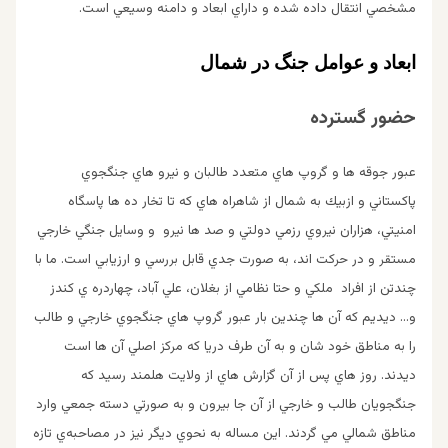
مشخصي انتقال داده شده و داراي ابعاد و دامنه وسيعي است.
ابعاد و عوامل جنگ در شمال
حضور گسترده
عبور جوقه ها و گروپ هاي متعدد طالبان و نيرو هاي جنگجوي
پاكستاني و ازبيك به شمال از شاهراه هاي كه تا تخار ده ها پاسگاه
امنيتي، هزاران نيروي رزمي دولتي و صد ها نيرو و وسايل جنگي خارجي
مستقر و در حركت اند، به صورت جدي قابل بررسي و ارزيابي است. ما با
چندتن از افراد ملكي و حتا نظامي از بغلان، علي آباد، چهاردره ي كندز
و… ديديم كه آن ها چندين بار عبور گروپ هاي جنگجوي خارجي و طالب
را به مناطق خود شان و به آن طرف دريا كه مركز اصلي آن ها است
ديدند. روز هاي پس از آن گزارش هاي از ولايت هلمند رسيد كه
جنگجويان طالب و خارجي از آن جا بيرون و به صورتي دسته جمعي وارد
مناطق شمالي مي گردند. اين مساله به نحوي ديگر نيز در مصاحبه‌ي تازه