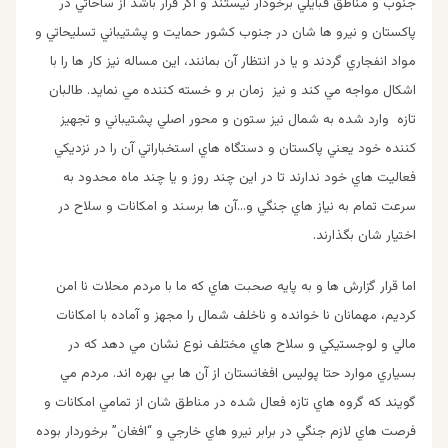
جنوب و مناطق قبايلي برخودار نيستند و اگر قرار باشد از ساحاتي در
پاكستان و نيرو ها شان در جنوب كشور حمايت و پشتيباني تسليحاتي و
مواد انفجاري گردند و يا در انتظار آن بمانند، اين مساله نيز كار ها را با
اشكال مواجه مي كند و نيز زمان بر و خسته كننده مي نمايد. طالبان
تازه وارد شده به شمال نيز ستون و محور اصلي پشتيباني و تجهيز
كننده خود يعني پاكستان و دستگاه هاي استخباراتي آن را در نزديكي
فعاليت هاي خود ندارند تا در اين چند روز و يا چند ماه محدود به
سرعت تمام به نياز هاي جنگي و…آن ها برسند و امكانات و سلاح در
اختيار شان بگذارند.
اما قرار گزارش ها و به پايه صحبت هاي كه ما با مردم محلات نا امن
كرديم، مهمانان نا خوانده و ناخلف شمال را مجهز و آماده با امكانات
مالي و لوجستيكي و سلاح هاي مختلف نوع نشان مي دهد كه در
بسياري موارد حتا پوليس افغانستان از آن ها بي بهره اند. مردم مي
گويند كه گروه هاي تازه فعال شده در مناطق شان از تمامي امكانات و
فرصت هاي لازم جنگي در برابر نيرو هاي خارجي و “افغان” برخوردار بوده