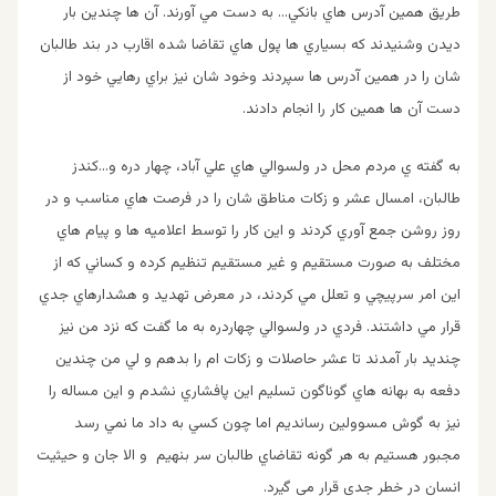
طريق همين آدرس هاي بانكي… به دست مي آورند. آن ها چندين بار
ديدن وشنيدند كه بسياري ها پول هاي تقاضا شده اقارب در بند طالبان
شان را در همين آدرس ها سپردند وخود شان نيز براي رهايي خود از
دست آن ها همين كار را انجام دادند.
به گفته ي مردم محل در ولسوالي هاي علي آباد، چهار دره و…كندز
طالبان، امسال عشر و زكات مناطق شان را در فرصت هاي مناسب و در
روز روشن جمع آوري كردند و اين كار را توسط اعلاميه ها و پيام هاي
مختلف به صورت مستقيم و غير مستقيم تنظيم كرده و كساني كه از
اين امر سرپيچي و تعلل مي كردند، در معرض تهديد و هشدارهاي جدي
قرار مي داشتند. فردي در ولسوالي چهاردره به ما گفت كه نزد من نيز
چنديد بار آمدند تا عشر حاصلات و زكات ام را بدهم و لي من چندين
دفعه به بهانه هاي گوناگون تسليم اين پافشاري نشدم و اين مساله را
نيز به گوش مسوولين رسانديم اما چون كسي به داد ما نمي رسد
مجبور هستيم به هر گونه تقاضاي طالبان سر بنهيم و الا جان و حيثيت
انسان در خطر جدي قرار مي گيرد.