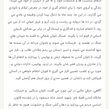
انتقام شكست ها و مشكلات خود را به غير از ديگران از خود مي گيرند؛
زندگي و آبروي خود را براي انتقام گيري از خود در معرض ليلام و نابودي
مي گذارند. در اين جا، چند ماه به دنبال پيدا كردن وظيفه ي عادي مي
گردي، در ده ها دروازه ي رياست و زارت آبرو و غرور جواني ات از بين مي
رود تا انتقام مبارزه و فداكاري و ايستادگي در برابر بي عدالتي تاريخي
كساني از قوم ات را بگيرند. عساكر جوان شمالي به قصد به ميدان هاي
جنگ در هلمند و… فرستاده مي شوند و ناجوان مردانه در آن صحنه ها
تنها گذاشته مي شوند و اسير دستان بي رحم جلادان طالب و… قرار مي
گيرند، تا تاوان آمدن به صفوف ارتش و پوليس را بپردازند و انتقام آن ها
را از مادران و پدران فقير شان بگيرند. در اردو، پوليس، ادارات دولتي و…
مورد بي و غضب عجيبي قرار مي گيري تا فوران انتقام خواهي در كساني
فروكش كند و دلشان در همين حدي از بروز انزجار هم آرامش گيرد.
آگاهي، حرفي جالبي در اين مورد مي گفت، تاوان سنگين و خسارات
جانكاه آمدن فقط نام شهيد احمد شاه مسعود را در مقدمه قانون
اساسي مردم مي پردازند و دهان آتش جنگ و خشونت هنوز به خاطر باز