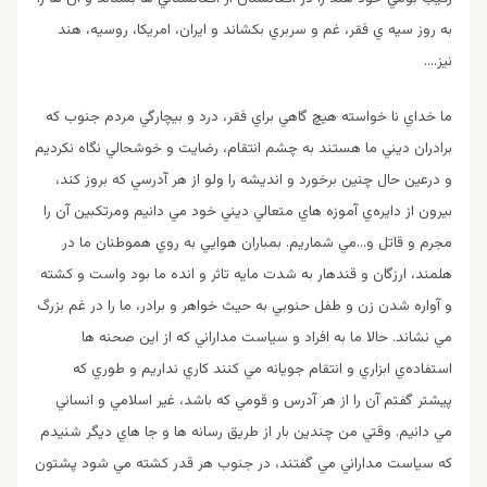
به روز سيه ي فقر، غم و سربري بكشاند و ايران، امريكا، روسيه، هند
نيز….
ما خداي نا خواسته هيچ گاهي براي فقر، درد و بيچارگي مردم جنوب كه
برادران ديني ما هستند به چشم انتقام، رضايت و خوشحالي نگاه نكرديم
و درعين حال چنين برخورد و انديشه را ولو از هر آدرسي كه بروز كند،
بيرون از دايره‌ي آموزه هاي متعالي ديني خود مي دانيم ومرتكبين آن را
مجرم و قاتل و…مي شماريم. بمباران هوايي به روي هموطنان ما در
هلمند، ارزگان و قندهار به شدت مايه تاثر و انده ما بود واست و كشته
و آواره شدن زن و طفل حنوبي به حيث خواهر و برادر، ما را در غم بزرگ
مي نشاند. حالا ما به افراد و سياست مداراني كه از اين صحنه ها
استفاده‌ي ابزاري و انتقام جويانه مي كنند كاري نداريم و طوري كه
پيشتر گفتم آن را از هر آدرس و قومي كه باشد، غير اسلامي و انساني
مي دانيم. وقتي من چندين بار از طريق رسانه ها و جا هاي ديگر شنيدم
كه سياست مداراني مي گفتند، در جنوب هر قدر كشته مي شود پشتون