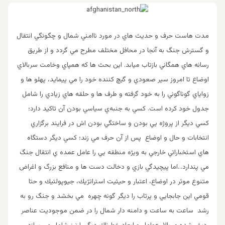
مدت هاست حرف و حديث هاي در مورد ناامني شمال و چگونگي انتقال
و گسترش جنگ به آنجا در محافل مختلف مطرح مي گردد و از طريق
رسانه هاي همگاني بازتاب ميابد. اين بحث ها كه همپاي وخامت سربالاي
اوضاع تا امروز سير صعودي و گيچ كننده خود را مي پيمايد، پهلو ها و
زواياي گوناگوني را به خود گرفته و طرف ها و حلقه هاي زيادي را شامل
جدول خود كرده است. كسي به جنبه‌ي سياسي بودن آن تاكيد دارد؛
كسي ديگر از پروژه يي بودن و ساختگي بودن اش در فرايند برگزاري
انتخابات و حال و اوضاع پس از آن حرف مي زند؛ كسي ديگر دستگاه
هاي استخباراتي خارجي به ويژه منطقه يي را عامل عمده ي انتقال جنگ
مي پندارد…اما پيچيدگي بازي و دخالت دست ها و منافع بزرگ و اغراض
متنوع موثر در اوضاع، اعتبار و حيثيت استراتژيك، جيوپولتيك و حتا
قومي اين جابجايي و پرتاب را ديگر گونه چهره مي بخشد و جنگ رو به
رشد ساعت به ساعت و دامنه دار شمال را در ضمن موجوديت عناصر