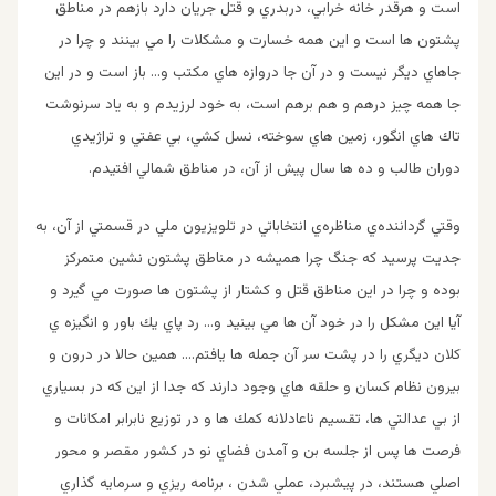
است و هرقدر خانه خرابي، دربدري و قتل جريان دارد بازهم در مناطق
پشتون ها است و اين همه خسارت و مشكلات را مي بينند و چرا در
جاهاي ديگر نيست و در آن جا دروازه هاي مكتب و… باز است و در اين
جا همه چيز درهم و هم برهم است، به خود لرزيدم و به ياد سرنوشت
تاك هاي انگور، زمين هاي سوخته، نسل كشي، بي عفتي و تراژيدي
دوران طالب و ده ها سال پيش از آن، در مناطق شمالي افتيدم.
وقتي گرداننده‌ي مناظره‌ي انتخاباتي در تلويزيون ملي در قسمتي از آن، به
جديت پرسيد كه جنگ چرا هميشه در مناطق پشتون نشين متمركز
بوده و چرا در اين مناطق قتل و كشتار از پشتون ها صورت مي گيرد و
آيا اين مشكل را در خود آن ها مي بينيد و… رد پاي يك باور و انگيزه ي
كلان ديگري را در پشت سر آن جمله ها يافتم…. همين حالا در درون و
بيرون نظام كسان و حلقه هاي وجود دارند كه جدا از اين كه در بسياري
از بي عدالتي ها، تقسيم ناعادلانه كمك ها و در توزيع نابرابر امكانات و
فرصت ها پس از جلسه بن و آمدن فضاي نو در كشور مقصر و محور
اصلي هستند، در پيشبرد، عملي شدن ، برنامه ريزي و سرمايه گذاري