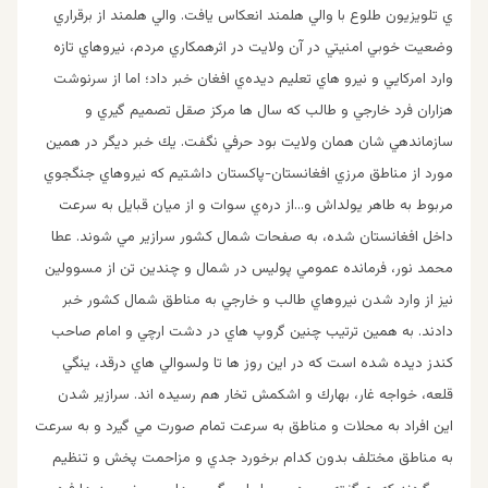
ي تلويزيون طلوع با والي هلمند انعكاس يافت. والي هلمند از برقراري
وضعيت خوبي امنيتي در آن ولايت در اثرهمكاري مردم، نيروهاي تازه
وارد امركايي و نيرو هاي تعليم ديده‌ي افغان خبر داد؛ اما از سرنوشت
هزاران فرد خارجي و طالب كه سال ها مركز صقل تصميم گيري و
سازماندهي شان همان ولايت بود حرفي نگفت. يك خبر ديگر در همين
مورد از مناطق مرزي افغانستان-پاكستان داشتيم كه نيروهاي جنگجوي
مربوط به طاهر يولداش و…از دره‌ي سوات و از ميان قبايل به سرعت
داخل افغانستان شده، به صفحات شمال كشور سرازير مي شوند. عطا
محمد نور، فرمانده عمومي پوليس در شمال و چندين تن از مسوولين
نيز از وارد شدن نيروهاي طالب و خارجي به مناطق شمال كشور خبر
دادند. به همين ترتيب چنين گروپ هاي در دشت ارچي و امام صاحب
كندز ديده شده است كه در اين روز ها تا ولسوالي هاي درقد، ينگي
قلعه، خواجه غار، بهارك و اشكمش تخار هم رسيده اند. سرازير شدن
اين افراد به محلات و مناطق به سرعت تمام صورت مي گيرد و به سرعت
به مناطق مختلف بدون كدام برخورد جدي و مزاحمت پخش و تنظيم