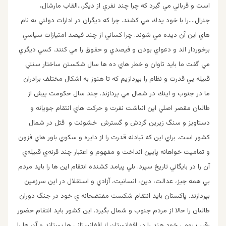
است و قرباني مي گيرد كه چرا چند نفري از ديگر…القاب مارشال،
جنرال….را با خود يدك مي كشند. چرا كه ديگران در ادارات دولتي به نام
هاي اين آن ديده مي شوند. چرا كساني از چند فيصد امتيازات سياسي
برخوردار اند و دعواي بودن و فيصدي و حقوق را مي كنند. كسي ديگري
مي گفت ما بايد تاوان و خطر هاي ده ها سال شكستن ساختار سنتي
قبيله يي قدرت و نظام را بپردازيم كه تا هنوز به اشكال مختلف برادران
ما در جنوب و اينك در شمال مي پردازند. چند سال حكومت پيش از
طالبان مقصر اصلي اين انباشت نفرت و حركت هاي انتقام جويانه و
دستاويز و سنگ زيرين گردش و گسترش خشونت و قتل در شمال
كشور است. براي اين كه تبادله قدرت را از دايره‌ و سكوي باور هاي فزون
و تماميت خواهانه پايين انداخت و مفهوم و اعتبار چند قرنه‌ي قبيله‌ي
آن را در بايگاني تاريخ سپرد. بلي پيامد كشنده انتقام اين ها را بايد مردم
بي همه چيز، عدالت، دين، انسانيت، آزادي و استقلال در اين سرزمين
بپردازند. پاكستان بايد انتقام شكست مفتضحانه ي خود در جنگ دوران
طالبان را حالا از مردم جنوب و شمال بگيرد. اين كشور بايد انتقام حضور
رقيب بومي خود هند را در افغانستان از افغانستاني ها بستاند و آن ها را