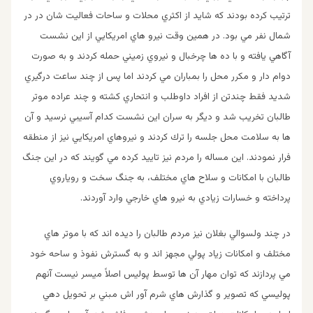
ترتيب كرده بودند كه شايد از اكثري محلات و ساحات فعاليت شان در در
شمال نفر مي بود. در همين وقت نيرو هاي امريكايي از اين نشست
آگاهي يافته و با ده ها چرخبال و نيروي زميني حمله كردند و به صورت
دوام دار و مكرر محل را بمباران مي كردند اما پس از چند ساعت درگيري
شديد فقط چندتن از افراد داوطلب و انتحاري كشته و چند عراده موتر
طالبان تخريب شد و ديگر به سران اين نشست كدام آسيبي نرسيد و آن
ها به سلامت محل جلسه را ترك كردند و نيروهاي امريكايي نيز از منطقه
فرار نمودند. اين مساله را مردم نيز تاييد كرده مي گويند كه در اين جنگ
طالبان با امكانات و سلاح هاي مختلف، به جنگ سخت و روياروي
پرداخته و خسارات زيادي به نيرو هاي خارجي وارد آوردند.
در چند ولسوالي بغلان نيز مردم طالبان را ديده اند كه با موتر هاي
مختلف و امكانات زياد پولي مجهز اند و به گسترش نفوذ و ساحه خود
مي پردازند كه توان مهار آن ها توسط پوليس اصلاً ميسر نيست آنهم
پوليسي كه تصوير و گذارش هاي شرم آور اش مبني بر تحويل دهي