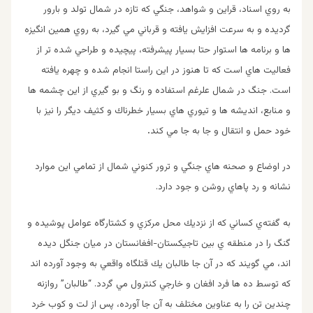
به روي اسناد، قراين و شواهد، جنگي كه تازه در شمال تولد و بارور
گرديده و به سرعت افزايش يافته و قرباني مي گيرد، به روي همين انگيزه
ها و برنامه ها استوار حتا بسيار پيشرفته، پيچيده و طراحي شده تر از
فعاليت هاي است كه تا هنوز در اين راستا انجام شده و چهره يافته
است. جنگ در شمال علرغم استفاده و رنگ و بو گيري از اين چشمه ها
و منابع، انديشه ها و تيوري هاي بسيار خطرناك و كثيف ديگر را نيز با
خود حمل و انتقال و جا به جا مي كند
.
در اوضاع و صحنه هاي جنگي و ترور كنوني شمال از تمامي اين موارد
نشانه و رد پاهاي روشن و جود دارد.
به گفته‌ي كساني كه از نزديك محل مركزي و كشتارگاه عوامل پوشيده و
گنگ را در منطقه ي بين تاجيكستان-افغانستان در ميان جنگل ديده
اند، مي گويند كه در آن جا طالبان يك قتلگاه واقعي به وجود آورده اند
كه توسط ده ها فرد افغان و خارجي كنترول مي گردد. “طالبان” روازنه
چندين تن را به عناوين مختلف به آن جا آورده، پس از لت و كوب خرد