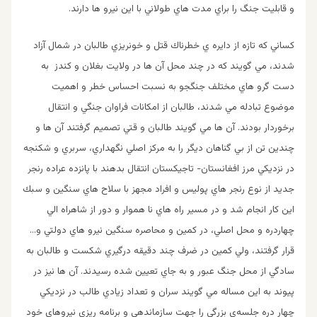
و قابليت جنگ را براي مدت هاي طولاني با اين نيرو ها دارند.
كساني كه تازه از دايره ي خطرناك قتل و خونريزي طالبان در شمال آزاد
شدند، مي گويند كه در چند محل آن ها در ولايت بغلان و كندز به
دست گرو هاي مختلف جنگجو به نسبت احساس خطر و اهميت
موضوع تبادله مي شدند، طالبان از امكانات فراوان جنگي و انتقال
برخوردار بودند. آن ها مي گويند طالبان و قتي تصميم گرفتند آن ها و
چندين تن از بي گناهان ديگر را به مركز اصلي نگهداري، سربري و شكنجه
در نزديكي مرز افغانستان- تاجيكستان انتقال بدهند با پانزده عراده رنجر
جديد از نوع رنجر هاي پوليس و افراد مجهز با سلاح هاي سنگين و سبك
اين كار انجام شد و در مسير راه هاي نا هموار و دور از شاهراه الي
چهاردره و محل اصلي، در كمين و محاصره سنگين نيرو هاي دولتي و…
قرار گرفتند، ولي كمين در ضرف چند دقيقه درگيري شكست و طالبان به
سادگي از محل جنگ عبور و به جاي تعيين شده رسيدند. آن ها نيز در
پيوند به اين مساله مي گويند سران و تعداد زيادي طالب در نزديكي
چهار دره جلسه‌ي بزرگي را جهت سازماندهي و برنامه ريزي نيروهاي خود