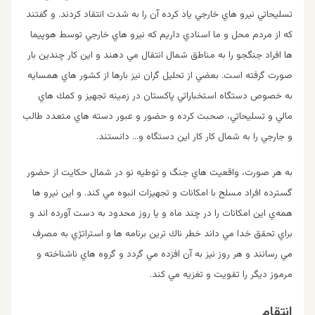
تسليحاتي نيرو هاي خارجي ياد كرده آن را به شدت انتقاد كردند. و گفتند
كه از مردم محل و ما اسنادي داريم كه نيرو هاي خارجي توسط هوپيما
ها افراد جنگجو را به مناطق شمال انتقال مي دهند و اين كار چندين بار
صورت گرفته است. بعضي از تحليل گران نيز بارها از كشور هاي همسايه
به خصوص دستگاه استخباراتي پاكستان در زمينه تجهيز و كمك هاي
مالي و تسليحاتي، صحبت كرده و حضور و عبور دسته هاي متعدد طالب
و جارجي را به شمال كار كار اين دستگاه و… دانستند.
به هر صورت، واقعيت هاي جنگ و توطيه نو در شمال حكايت از حضور
گسترده افراد مسلح با امكانات و تجهيزات انبوه مي كند. و اين نيرو ها
همه‌ي اين امكانات را در چند ماه و يا روز محدود به دست آورده اند و
براي تحقق خدا مي داند خطر ناك ترين برنامه ها و استراتژي به مصرف
مي رسانند و هر روز نيز به آن افزده مي گردد و گروه هاي ناشناخته و
مرموز ديگر را تقويت و تغزيه مي كند.
انتقام