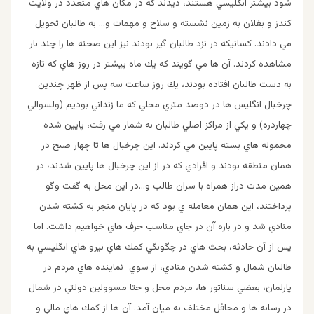
شود بيشتر انگليسي هستند، ديدند كه در مكان هاي متعدد در ولايت
كندز و بغلان به زمين نشسته و سلاح و مهمات و… به طالبان تحويل
مي دادند. كسانيكه در نزد طالبان گير بودند نيز اين صحنه ها را چند بار
مشاهده كردند. آن ها مي گويند كه يك ماه پيشتر در روز هاي كه تازه
به دست طالبان افتاده بودند، يك روز ساعت سه پس از ظهر چندين
چرخبال انگليس ها در دوصد متري محلي كه ما زنداني بوديم (ولسوالي
چهاردره) و يكي از مراكز اصلي طالبان به شمار مي رفت، پايين شده
محموله هاي بسته پايين مي كردند. اين چرخبال ها تا چهار صبح در
همان منطقه بودند و افرادي كه در از اين چرخبال ها پايين شدند، در
همين مدت دراز همراه با سران طالب و…در اين محل به گفت وگو
پرداختند، اين همان معامله ي بود كه در پايان منجر به كشته شدن
منادي شد و در باره آن در جاي مناسب حرف هاي خواهيم داشت. اما
پس از آن حادثه، بحث هاي در چگونگي كمك هاي نيرو هاي انگليسي به
طالبان شمال و كشته شدن منادي، از سوي نماينده هاي مردم در
پارلمان، بعضي سناتور ها، مردم محل و حتا مسوولين دولتي در شمال
در رسانه ها و محافل مختلف به ميان آمد. آن ها از كمك هاي مالي و