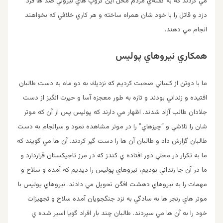
مي گردند كه به گفته‌ي مردم محل اين گروپ هاي بيروني صد ها فرد
دزد و قاتل را با خود شان همراه ساخته و هر كاري خلافي كه بخواهند
انجام مي دهند.
همكاري نيروهاي پوليس
ما با دوتن از كساني صحبت كرديم كه نزديك به دو ماه به دست طالبان
افتيده و زنداني بودند و تازه به طور معجزه آسا و حيرت انگيز از دست
جلادان طالب آزاد شدند. اظهار مي دارند كه پوليس پس از آن كه موتر
شان را تلاشي و “چيزهاي” را در موتر مشاهده نمود و سرانجام به دست
طالبان گزارش داد و طالبان آن ها را دست گير كردند. آن ها مي گويند كه
ما به تكرار در محلي دور افتاده ي كندز كه در مرز تاجيكستان قراردارد و
ما در آن جا زنداني بوديم، نيروهاي پوليس را ديديم كه آمده و سلاح و
مهمات را به نيروهاي دهشت افگن تحويل مي دادند. نيروهاي پوليس با
موتر هاي رنجر ها به سادگي به نزد جنگجويان آمده سلاح و تجهيزات
خود را به آن ها مي سپردند. طالبان چند بار افراد گويا اسير شده ي