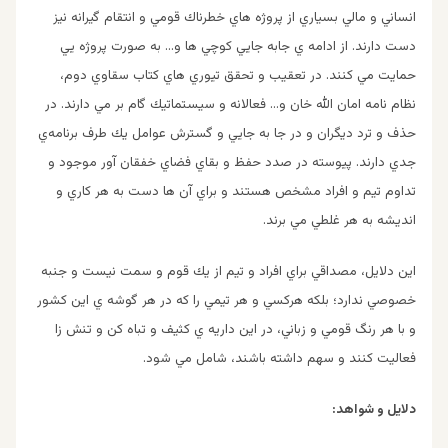
انساني و مالي بسياري از پروژه هاي خطرناك قومي و انتقام گيرانه نيز
دست دارند. از ادامه ي جابه جايي كوچي ها و… به صورت پروژه يي
حمايت مي كنند. در تعقيب و تحقق تيوري هاي كتاب سقاوي دوم،
نظام نامه امان الله خان و… فعالانه و سيستماتيك گام بر مي دارند. در
حذف و ترد ديگران و در جا به جايي و گسترش عوامل يك طرف برنامه‌ي
جدي دارند. پيوسته در صدد حفظ و بقاي فضاي خفقان آور موجود و
تداوم تيم و افراد مشخص هستند و براي آن ها دست به هر كاري و
انديشه به هر غلطي مي برند.
اين دلايل، مصداقي براي افراد و تيم از يك قوم و سمت نيست و جنبه
خصوصي ندارد؛ بلكه هركسي و هر تيمي را كه در هر گوشه ي اين كشور
و با هر رنگ قومي و زباني، در اين داريه ي كثيف و تباه كن و تنش زا
فعاليت كنند و سهم داشته باشند، شامل مي شود.
دلايل و شواهد: