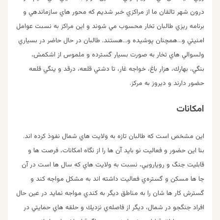
درون شهر تالقان ما از مراكزي خبر شديم كه محور هاي سازماندهي و
برنامه ريزي طالبان تخار محسوب مي شوند و اين مراكز به نسبت عوامل
امنيتي و…همچنان پوشيده و…هستند. طالبان در حال حاضر در بسياري
ولسوالي هاي تخار به صورت بسيار گسترده و ملموس از اشكمش،
بنگي، بهارك، هزار باغ، خواجه غار، تا دشتي قلعه، درقد و ينگي قلعه
حضور دارند و ديروز به مركز.
امكانات
اين مشخص است كه طالبان تازه به ولايت هاي شمال نفوذ كرده اند.
بنا اين حضور و فعاليت نو بايد آن ها را از نگاه امكانات، فرصت ها و
قابليت جنگ و رويارويي، نسبت به ولايت هاي كه سال ها است در آن
جا ها مسكن و گستره‌ي فعاليت داشته اند به مشكل مواجه كند و
گسترش كار ها شان را به مناطق ديگر به كندي مواجه نمايد در عين حال
افراد جنگجو در شمال، ديگر از فاصله‌ي نزديك و حلقه هاي حمايتي در