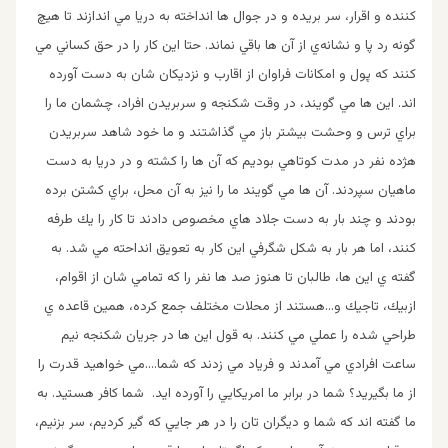
كننده و اقرار، سر بريده و در جوال ها انداخته به دريا مي اندازند تا هيچ
گونه رد پا و نشانه‌ي از آن ها باقي نماند. حتا اين كار را در حق كساني مي
كنند كه پول و امكانات فراوان از اقارب و نزديكان شان به دست آورده
اند. اين ها مي گويند، در وقت شكنجه و سربريدن افراد، چشمان ما را
براي ترس و وحشت بيشتر باز مي گذاشتند و ما خود شاهد سربريدن
هژده نفر در مدت كوتاهي بوديم كه آن ها را كشته و در دريا به دست
ماهيان سپردند. آن ها مي گويند ما را نيز به آن محل، براي كشتن برده
بودند و چند بار به دست جلاد هاي مخصوص دادند تا كار را يك طرفه
كنند، اما هر بار به شكل شگرفي اين كار به تعويق انداحته مي شد. به
گفته ي اين ها، طالبان تا هنوز صد ها نفر را كه تمامي شان از اقوام،
ازبيك، تاجيك و…هستند از محلات مختلف جمع كرده، همين قاعده ي
طراحي شده را عملي مي كنند. به قول اين ها در جريان شكنجه نيم
ساعت افرادي مي آمدند و فرياد مي زدند كه شما….مي خواهيد قدرت را
از ما بگيريد؟ شما در برابر ما امريكايي را آورده ايد. شما كافر هستيد. به
ما گفته اند كه شما و ديگران تان را در هر جايي كه گير كرديم، سر بزنيم،