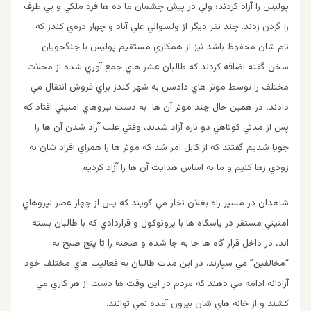
پوليس را آزاد كردند؛ ولي در پيش چشمان ما ده ها فرد ملكي و بي طرف
را گردن زدند. چند نفر ديگر از ولسوالي علي آباد و چهار دره‌ي كندز كه
نام شان محفوظ باشد نيز از همكاري مستقيم پوليس با جنگجويان
سخن گفته اضافه كردند كه طالبان عشر هاي جمع آوري شده از محلات
مختلف را توسط موتر هاي دادسن به شهر كندز براي فروش انتقال مي
دادند، در همين حال چند موتر آن ها به دست نيروهاي امنيتي افتاد كه
پس از مدتي كوتاهي دو باره آزاد شدند، وقتي علت آزاد شدن آن ها را
جويا شديم گفتند كه از كابل امر شد كه موتر ها را همراي افراد شان به
زودي رها كنيم و ما به اساس هدايت آن ها را آزاد كرديم.
شاهدان در مسير راه بغلان تخار مي گويند كه پس از چهار عصر نيروهاي
امنيتي مستقر در پاسگاه ها با پروتوكول و قراردادي كه با طالبان بسته
اند، در داخل قرار گاه ها جا به جا شده و صحنه را تا پنج صبح به
“مخالفين” مي سپارند. در اين مدت طالبان به فعاليت هاي مختلف خود
آزادانه ادامه مي دهند كه مردم در اين وقت ها دست از هر كاري مي
كشند و از خانه هاي شان بيرون آمده نمي توانند.