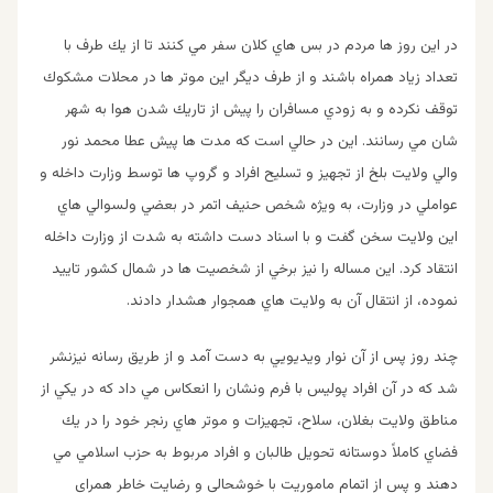
در اين روز ها مردم در بس هاي كلان سفر مي كنند تا از يك طرف با
تعداد زياد همراه باشند و از طرف ديگر اين موتر ها در محلات مشكوك
توقف نكرده و به زودي مسافران را پيش از تاريك شدن هوا به شهر
شان مي رسانند. اين در حالي است كه مدت ها پيش عطا محمد نور
والي ولايت بلخ از تجهيز و تسليح افراد و گروپ ها توسط وزارت داخله و
عواملي در وزارت، به ويژه شخص حنيف اتمر در بعضي ولسوالي هاي
اين ولايت سخن گفت و با اسناد دست داشته به شدت از وزارت داخله
انتقاد كرد. اين مساله را نيز برخي از شخصيت ها در شمال كشور تاييد
نموده، از انتقال آن به ولايت هاي همجوار هشدار دادند.
چند روز پس از آن نوار ويديويي به دست آمد و از طريق رسانه نيزنشر
شد كه در آن افراد پوليس با فرم ونشان را انعكاس مي داد كه در يكي از
مناطق ولايت بغلان، سلاح، تجهيزات و موتر هاي رنجر خود را در يك
فضاي كاملاً دوستانه تحويل طالبان و افراد مربوط به حزب اسلامي مي
دهند و پس از اتمام ماموريت با خوشحالي و رضايت خاطر همراي