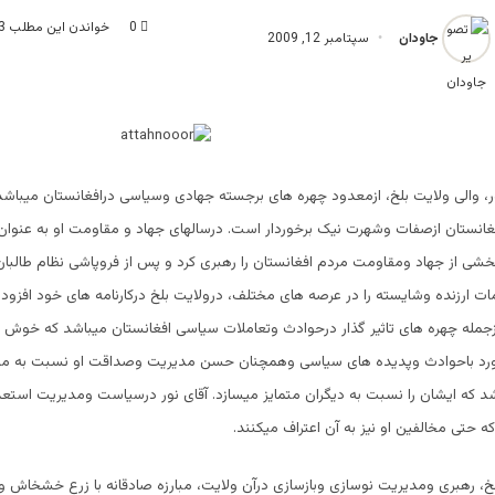
0
خواندن این مطلب 3 دقیقه زمان میبرد
جاودان
سپتامبر 12, 2009
ر، والی ولایت بلخ، ازمعدود چهره های برجسته جهادی وسیاسی درافغانستان میباشد
غانستان ازصفات وشهرت نیک برخوردار است. درسالهای جهاد و مقاومت او به عنوان
شی از جهاد ومقاومت مردم افغانستان را رهبری کرد و پس از فروپاشی نظام طالبان
 ارزنده وشایسته را در عرصه های مختلف، درولایت بلخ درکارنامه های خود افزوده
زجمله چهره های تاثیر گذار درحوادث وتعاملات سیاسی افغانستان میباشد که خوش
ورد باحوادث وپدیده های سیاسی وهمچنان حسن مدیریت وصداقت او نسبت به مر
 که ایشان را نسبت به دیگران متمایز میسازد. آقای نور درسیاست ومدیریت استعدا
 که حتی مخالفین او نیز به آن اعتراف میکنند.
خ، رهبری ومدیریت نوسازی وبازسازی درآن ولایت، مبارزه صادقانه با زرع خشخاش 