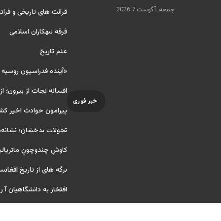
جمعه, آگوست 7 2026
قرائت های تاریخی و فراتا
فرقه تبهکاران اسلامی
علم تاریخ
«آینده فدراسیون روسیه
افسانه نجات از بیرون؛ از
خبر فوری
پیرامون حوادث اخیر کش
تحولات بدخشان؛ نشانه‌ه
کاوشِ چندو‌چونِ ماتریال
برگه های از تاریخ افغانس
افتخار به دانشگاهیان آ ریای