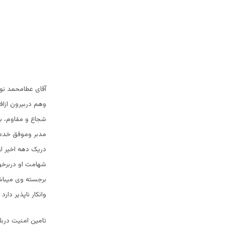
آقای عطامحمد نو
وهم دربیرون ازاف
شجاع و مقاوم، بخ
مدبر وموفق خدمات
دریک دهه اخیر ا
شهامت او دربرخ
برجسته وی میباشد
وانکار ناپذیر دارد
تامین امنیت دربل