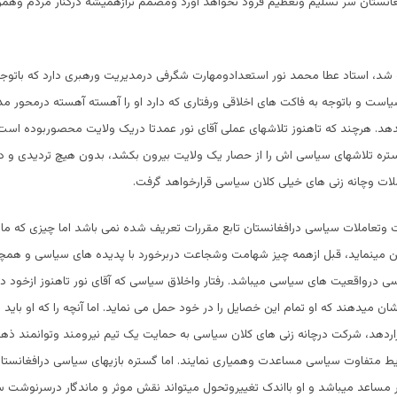
انستان سر تسلیم وتعظیم فرود نخواهد آورد ومصمم ترازهمیشه درکنار مردم وهمرا
ه شد، استاد عطا محمد نور استعدادومهارت شگرفی درمدیریت ورهبری دارد که باتوج
یاست و باتوجه به فاکت های اخلاقی ورفتاری که دارد او را آهسته آهسته درمحور
دهد. هرچند که تاهنوز تلاشهای عملی آقای نور عمدتا دریک ولایت محصوربوده است ا
تره تلاشهای سیاسی اش را از حصار یک ولایت بیرون بکشد، بدون هیچ تردیدی و در
لات وچانه زنی های خیلی کلان سیاسی قرارخواهد گرفت.
وتعاملات سیاسی درافغانستان تابع مقررات تعریف شده نمی باشد اما چیزی که م
ین مینماید، قبل ازهمه چیز شهامت وشجاعت دربرخورد با پدیده های سیاسی و هم
سی درواقعیت های سیاسی میباشد. رفتار واخلاق سیاسی که آقای نور تاهنوز ازخود
ان میدهند که او تمام این خصایل را در خود حمل می نماید. اما آنچه را که او باید ب
ردهد، شرکت درچانه زنی های کلان سیاسی به حمایت یک تیم نیرومند وتوانمند ذهن
رایط متفاوت سیاسی مساعدت وهمیاری نمایند. اما گستره بازیهای سیاسی درافغانست
ور مساعد میباشد و او بااندک تغییروتحول میتواند نقش موثر و ماندگار درسرنوشت 