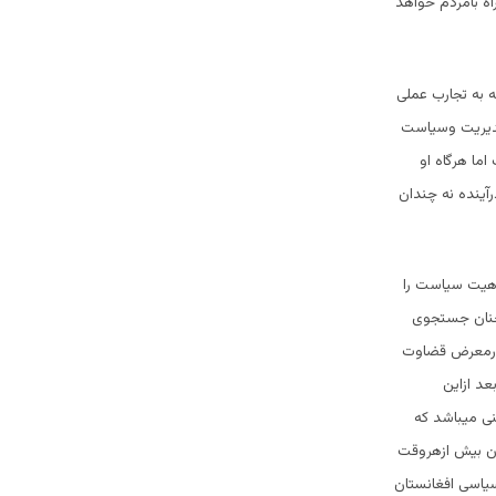
ه بامردم خواهد
ه به تجارب عملی
 مدیریت وسیاست
ما هرگاه او
آینده نه چندان
اهیت سیاست را
چنان جستجوی
 درمعرض قضاوت
عد ازاین
ی میباشد که
ان بیش ازهروقت
سیاسی افغانستان