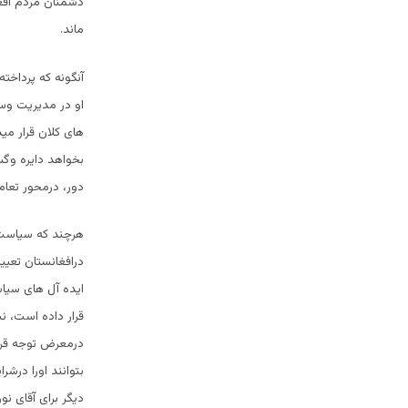
دشمنان مردم افغ
ماند.
آنگونه که پرداخت
او در مدیریت وس
های کلان قرار می
بخواهد دایره وگس
دور، درمحور تعام
هرچند که سیاست 
درافغانستان تعی
ایده آل های سیا
قرار داده است، نش
درمعرض توجه قرا
بتوانند اورا درش
دیگر برای آقای ن