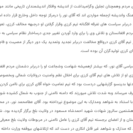
 مردم وهمچنان تجلیل وگرامیداشت از اندیشه وافکار اندیشمندان تاریخی مانند مولا
گ واندیشه ازجمله مواردی اند که آقای نور را درمرکز توجه داخل وخارج قرار داده 
ربرابر سیاست های تفرقه افگنانه تیم کرزی وقرار گرفتن او درجبهه مخالف کرزی، تع
دم افغانستان و تلاش وی را برای وارد آوردن تغییر جدی درساختار نظام سیاسی به ن
ر تیم آقای کرزی درواقع مخالفت دربرابر تجدید وتمدید یک دور دیگر از مصیبت و فاج
ای کرزی تولیدگران آن بوده است.
سیاسی آقای نور، که بیشتر ازهمیشه شهامت وشجاعت او را دربرابر دشمنان مردم افغ
زی او از تلاش های تیم آقای کرزی برای اخلال نظم وامنیت درولایات شمالی وبخصو
مدتها بدینسو گزارشهایی دردست بود که تیم تمامیت خواه آقای کرزی برای ناامن کردن
ف میرساند وبه شدت تلاش میورزند که دامنه ناامنی از جنوب به شمال کشیده شود. 
 استناد به شواهد ومدارک به این موضوع نپرداخته بود. آقای عطامحمد نور، در مح
هشتمین سالروز شهادت شهید احمدشاه مسعود در ولایت بلخ برگزار گردیده بود،
تان و از اعضای برجسته تیم آقای کرزی را عامل ناامنی در مربوطات ولایت بلخ معرفی کر
 که مدارک و شواهد غیر قابل انکاری در دست اند که ازتلاشهای بیوقفه وزارت دا