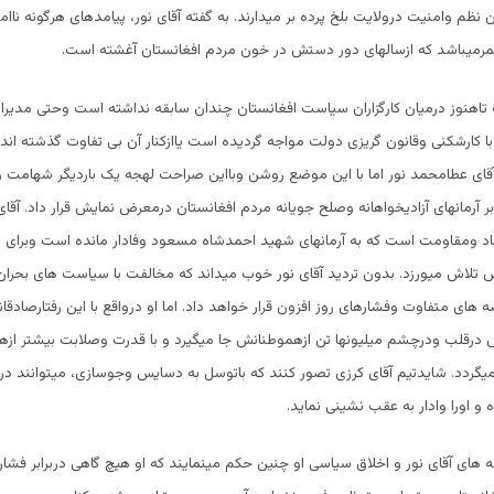
ن نظم وامنیت درولایت بلخ پرده بر میدارند. به گفته آقای نور، پیامدهای هرگونه ناام
رمیباشد که ازسالهای دور دستش در خون مردم افغانستان آغشته است.
تاهنوز درمیان کارگزاران سیاست افغانستان چندان سابقه نداشته است وحتی مدیرا
ا کارشکنی وقانون گریزی دولت مواجه گردیده است یاازکنار آن بی تفاوت گذشته اند
قای عطامحمد نور اما با این موضع روشن وبااین صراحت لهجه یک باردیگر شهامت 
ر آرمانهای آزادیخواهانه وصلح جویانه مردم افغانستان درمعرض نمایش قرار داد. آقای
هاد ومقاومت است که به آرمانهای شهید احمدشاه مسعود وفادار مانده است وبرای 
 تلاش میورزد. بدون تردید آقای نور خوب میداند که مخالفت با سیاست های بحران 
سه های متفاوت وفشارهای روز افزون قرار خواهد داد. اما او درواقع با این رفتارصادقا
 درقلب ودرچشم میلیونها تن ازهموطنانش جا میگیرد و با قدرت وصلابت بیشتر ازه
گردد. شایدتیم آقای کرزی تصور کنند که باتوسل به دسایس وجوسازی، میتوانند در ا
 و اورا وادار به عقب نشینی نماید.
نامه های آقای نور و اخلاق سیاسی او چنین حکم مینمایند که او هیچ گاهی دربرابر فش