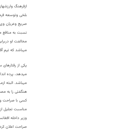
ازفرهنگ وارزشهای
بلخی وتوسعه فرهن
صریح وعریان وی د
نسبت به منافع مر
مخالفت او دربراب
میباشد که تیم آق
یکی از رفتارهای 
میدهد، پرده اندا
میباشد. البته از
هنگفتی را به مصر
کسی با صراحت وبا
مناسبت تجلیل از
وزیر داخله افغانس
صراحت اعلان کرد