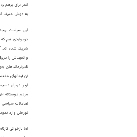
اتمر برای برهم زد
به دوش حنیف اتم
این صراحت لهجه 
درمواردی هم که ب
شریک شده اند. آ
و تعهدش را دربراب
نادرفرماندهان ج
آن آرمانهای مقدس
او را دربرابر دسی
مردم دوستانه اش
تعاملات سیاسی می
نورخلل وارد نموده
اما بازخوانی کار