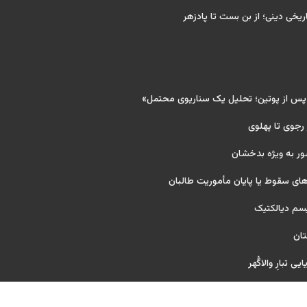
ریخی دینی؛ از بن بست تا پادزهر
 پس از پوتین؛ تحلیل یک سناریوی محتمل»
 رجوی تا پهلوی
ور به ویژه بدخشان
ای سقوط یا پایان مأموریت طالبان
یسم دیالکتیک
تان
ی تبارِ والاگُهر