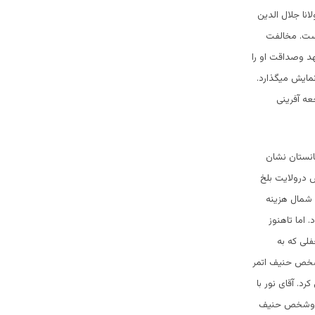
نا جلال الدین
است. مخالفت
هد وصداقت او را
مایش میگذارد.
عه آفرینی
انستان نشان
ص درولایت بلخ
 شمال هزینه
اما تاهنوز
فلی که به
 شخص حنیف اتمر
د. آقای نور با
خله وشخص حنیف