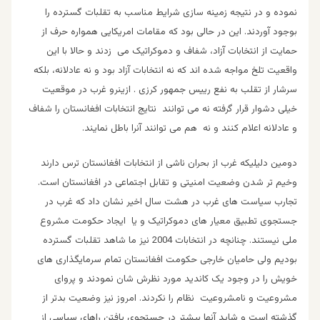
نموده و در نتیجه زمینه سازی شرایط مناسب به تقلبات گسترده را
بوجود آوردند. این در حالی بود که مقامات امریکایی همواره حرف از
حمایت از انتخابات آزاد، شفاف و دموکراتیک می زدند و حالا با این
واقعیت تلخ مواجه شده اند که نه انتخابات آزاد بود و نه عادلانه، بلکه
سرشار از تقلب به نفع رییس جمهور کرزی . ازینرو غرب در موقعیت
خیلی دشوار قرار گرفته نه می توانند نتایج انتخابات افغانستان را شفاف
و عادلانه اعلام کنند و نه هم می توانند آنرا باطل نمایند.
دومین دلیلیکه غرب از بحران ناشی از انتخابات افغانستان ترس دارند
وخیم تر شدن وضعیت امنیتی و تقابل اجتماعی در افغانستان است.
تجارب سیاست های غرب در هشت سال اخیر نشان داد که غرب در
جستجوی تطبیق معیار های دموکراتیک و یا ایجاد حکومت مشروع
ملی نیستند. چنانچه در انتخابات 2004 نیز ما شاهد تقلبات گسترده
بودیم ولی حامیان خارجی حکومت افغانستان تمام سرمایگذاری های
خویش را در وجود یک کاندید مورد نظرش شان نمودند و پروای
مشروعیت و نامشروعیت نظام را نکردند. امروز نیز وضعیت بدتر از
گذشته است و شاید آنها بیشتر در جستجوی یافتن راهای سیاسی از