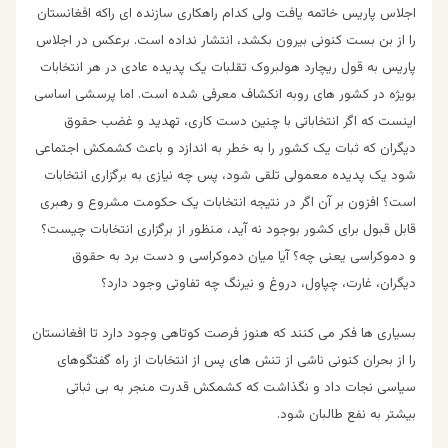
اجلاس پاریس خاتمه یافت ولی کدام راهکاری سازنده ای راکه افغانستان
را از بن بست کنونی بیرون بکشد، انتشار نداده است. برعکس در اجلاس
پاریس به قول ریچارد هولبروک تقلبات یک پدیده عادی در هر انتخابات
بویژه در کشور های روبه انکشاف معرفی شده است. اما پرسشی اساسی
اینست که اگر انتخاباتی با چنین دست کاری، تهدید و غضب حقوق
دیگران که ثبات یک کشور را به خطر به اندازد و باعث کشمکش اجتماعی
شود یک پدیده معمولی تلقی شود، پس چه نیازی به برگزاری انتخابات
است؟ افزون بر آن اگر در نتیجه انتخابات یک حکومت مشروع و رهبری
قابل قبول برای کشور بوجود نه آید، منظور از برگزاری انتخابات چیست؟
و دموکراسی یعنی چه؟ آیا میان دموکراسی و دست برد به حقوق
دیگران، غارت، چپاول، دروغ و نیرنگ چه تفاوتی وجود دارد؟
بسیاری ها فکر می کنند که هنوز فرصت کوتاهی وجود دارد تا افغانستان
را از بحران کنونی ناشی از تنش های پس از انتخابات از راه گفتگوهای
سیاسی نجات داد و نگذاشت که کشمکش قدرت منجر به بی ثباتی
بیشتر به نفع طالبان شود.