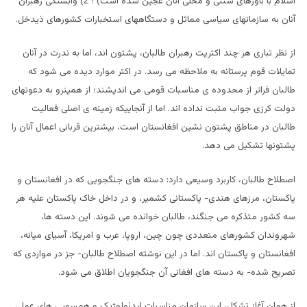
اسلام با باورهای سنتی و محلی آنان عجین شده است) ؛ 2) وابستگی رهبران
آنان به سازمانهای سیاسی مماثل و دستگاههای استخبارات کشورهای ذیدخل.
از نظر تباری هر چند اکثریت رهبران طالبان، پشتون اند، اما به ندرت در آنان
تمایلات قوم پرستانه به ملاحظه می رسد. در اکثر موارد دیده می شود که
طالبان فراتر از محدوده ی مناسبات قومی می اندیشند؛ از همینرو به دعوتهای
دولت کرزی جواب مثبت نداده اند. اما از آنجاییکه زمینه ی اصلی فعالیت
طالبان در مناطق پشتون نشین افغانستان است، بیشترین قربانی اعمال آنان را
پشتونها تشکیل می دهد.
اصطلاح طالبان، کاربرد وسیعی دارد: دسته های جنگجویی که در افغانستان و
پاکستان، مرزهای هندی- پاکستانی کشمیر، و در داخل خاک پاکستان علیه هر
سه کشور متذکره می جنگند، طالبان خوانده می شوند. این دسته ها،
شهروندان کشورهای متعددی چون چین، اروپا، عرب و امریکا، آسیای میانه،
افغانستان و پاکستان اند. اما در این نوشته اصطلاح طالبان- جز در مواردی که
تصریح شده- به دسته های افغانی آن جنگجویان اطلاق می شود.
از همان آغاز تشکل، این سازمان مناسبات ایدئولوژیک و همسویی های عملی