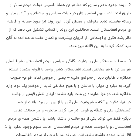
2- روند جدید مدنی سازی که مظاهر آن همانا تاسیس دولت مردم سالار از
طریق انتخابات، سهم اساسی زنان در حیات سیاسی و اجتماعی، و آزادی بیان و
رسانه هاست، نباید متوقف و معطل گردد. این روند نیز مورد حمایه ی قاطبه
ی مردم افغانستان است. مخالفین این روند را کسانی تشکیل می دهد که از
نظر رشد فکری و اجتماعی، از کاروان پیشرفت و تمدن عقب مانده اند؛ به آنان
باید کمک کرد تا به این قافله بپیوندند.
3- حفظ همبستگی ملی و رعایت یگانگی سیاسی مردم افغانستان، شرط اصلی
هر مذاکره با هر مخالفی است. افغانستان کشور واحد با اقوام متعدد است؛
مذاکره با طالبان باید از «موضع ملی» – یعنی از موضِع تمام اقوام- صورت
گیرد. به عباره ی دیگر، با طالبان و با هیچ مخالفی نباید از موضع یک قوم وارد
مذاکره شد. دولتها نماینده ی ملت باید باشند؛ ایفای نقش قومی از جانب
دولتها، علاوه بر آنکه مشروعیت ملی آنان را از بین می برد، باعث از هم
گسیختگی ملی و تفرقه ی قومی نیز می گردد. طالبان- و هر مخالف نظامی
دیگر- فقط می تواند یکی از دو حالت را داشته باشد: یا دشمن همه ی مردم
افغانستان، و یا دوست همه ی مردم افغانستان. حالت سوم وجود ندارد؛ یا لا
اقل نباید وجود داشته باشد. آنان نمی توانند با برخی از مردم افغانستان