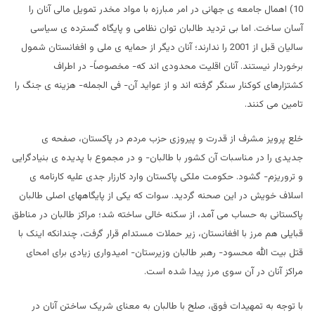
10) اهمال جامعه ی جهانی در امر مبارزه با مواد مخدر تمویل مالی آنان را
آسان ساخت. اما بی تردید طالبان توان نظامی و پایگاه گسترده ی سیاسی
سالیان قبل از 2001 را ندارند؛ آنان دیگر از حمایه ی ملی و افغانستان شمول
برخوردار نیستند. آنان اقلیت محدودی اند که- مخصوصاً- در اطراف
کشتزارهای کوکنار سنگر گرفته اند و از عواید آن- فی الجمله- هزینه ی جنگ را
تامین می کنند.
خلع پرویز مشرف از قدرت و پیروزی حزب مردم در پاکستان، صفحه ی
جدیدی را در مناسبات آن کشور با طالبان- و در مجموع با پدیده ی بنیادگرایی
و تروریزم- گشود. حکومت ملکی پاکستان وارد کارزار جدی علیه کارنامه ی
اسلاف خویش در این صحنه گردید. سوات که یکی از پایگاههای اصلی طالبان
پاکستانی به حساب می آمد، از سکنه خالی ساخته شد؛ مراکز طالبان در مناطق
قبایلی هم مرز با افغانستان، زیر حملات مستدام قرار گرفت، چندانکه اینک با
قتل بیت الله محسود- رهبر طالبان وزیرستان- امیدواری زیادی برای امحای
مراکز آنان در آن سوی مرز پیدا شده است.
با توجه به تمهیدات فوق، صلح با طالبان به معنای شریک ساختن آنان در