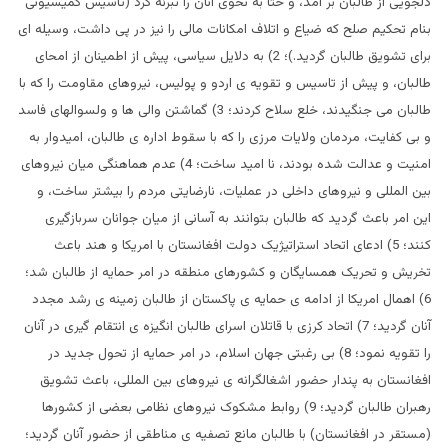
دلجویی از طالبان بر آمد، و حتا به نحوی آنان را تبرئه کرد (تاسیس کمیسیونی
بنام تحکیم صلح که ضیاع و اتلاف امکانات مالی را نیز در پی داشت، وسیله ای
برای تشویق طالبان گردید.)؛ 2) به دلایل سیاسی، پیش از اطمینان از امحای
طالبان، و پیش از تاسیس و تقویه ی اردو و پولیس، نیروهای مقاومت را که با
طالبان می جنگیدند، خلع سلاح کردند؛ 3) گماشتن والی ها و ولسوالهای فاسد
و بی کفایت، مردمان ولایات مرزی را که با سقوط اداره ی طالبان، امیدوار به
امنیت و عدالت شده بودند، نا امید ساخت؛ 4) عدم هماهنگی میان نیروهای
بین المللی و نیروهای داخلی در عملیات، نارضایتی مردم را بیشتر ساخت، و
این امر باعث گردید که طالبان بتوانند به آسانی از میان جوانان سربازگیری
کنند؛ 5) ادعای اتحاد استراتیژیک دولت افغانستان با امریکا و هند باعث
تخریش و تحریک همسایگان و کشورهای منطقه در امر حمایه از طالبان شد؛
6) اهمال امریکا از ادامه ی حمایه ی پاکستان از طالبان زمینه ی رشد مجدد
آنان گردید؛ 7) اتحاد کرزی با قاتلان اسرای طالبان انگیزه ی انتقام گیری در آنان
را تقویه نمود؛ 8) بی رغبتی جهان اسلام، در امر حمایه از تحول جدید در
افغانستان به پندار حضور اشغالگرانه ی نیروهای بین المللی، باعث تشویق
رهبران طالبان گردید؛ 9) روابط مشکوک نیروهای نظامی بعضی از کشورها
(مستقر در افغانستان) با طالبان مانع تصفیه ی مناطقی از حضور آنان گردید؛