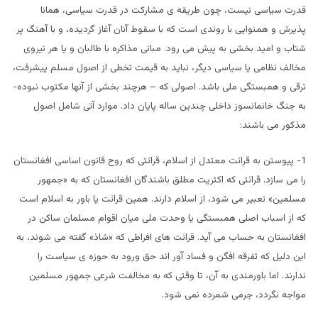
قدرت سیاسی نیست، چون طریقه ی مشارکت در قدرت سیاسی، همانا
پذیرش و همنوایی با روندی است که با سقوط آنان آغاز گردیده، و با آهنگ پر
شتاب و امید بخشی به پیش می رود. مبانی مذاکره با طالبان و یا هر نیروی
مخالف نظامی یا سیاسی دیگر، نباید به قیمت تخطی از اصول مسلم پیشرفت،
ترقی و همبستگی ملی باشد. اصولی که – هرچند بخشی از آنها مکتوب نبوده-
به جنگ خانمانسوز داخلی چندین ساله پایان داد. موارد آتی شامل اصول
مذکور می باشند:
1- پیوستن به قرائت معتدل از اسلام، قرائتی که روح قانون اساسی افغانستان
را می سازد. قرائتی که اکثریت مطلق باشندگان افغانستان که به «جمهور
مسلمین» تعبیر می شود، از اسلام دارند. همین قرائت یا باور به اسلام است
که از اسباب اصلی همبستگی یا وحدت ملی میان اقوام مسلمان ساکن در
افغانستان به حساب می آید. قرائت های افراطی که «شاذ» گفته می شوند، به
این دلیل که تفرقه افگن و فساد آور اند حق ورود به حوزه ی سیاست را
ندارند. اما باورمندی به آن، تا وقتی که به مخالفت شرعی جمهور مسلمین
مواجه نگردد، جرمی شمرده نمی شود.