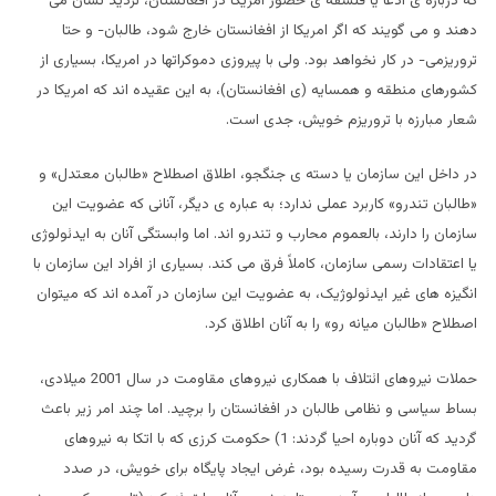
که درباره ی ادعا یا فلسفه ی حضور امریکا در افغانستان، تردید نشان می
دهند و می گویند که اگر امریکا از افغانستان خارج شود، طالبان- و حتا
تروریزمی- در کار نخواهد بود. ولی با پیروزی دموکراتها در امریکا، بسیاری از
کشورهای منطقه و همسایه (ی افغانستان)، به این عقیده اند که امریکا در
شعار مبارزه با تروریزم خویش، جدی است.
در داخل این سازمان یا دسته ی جنگجو، اطلاق اصطلاح «طالبان معتدل» و
«طالبان تندرو» کاربرد عملی ندارد؛ به عباره ی دیگر، آنانی که عضویت این
سازمان را دارند، بالعموم محارب و تندرو اند. اما وابستگی آنان به ایدئولوژی
یا اعتقادات رسمی سازمان، کاملاً فرق می کند. بسیاری از افراد این سازمان با
انگیزه های غیر ایدئولوژیک، به عضویت این سازمان در آمده اند که میتوان
اصطلاح «طالبان میانه رو» را به آنان اطلاق کرد.
حملات نیروهای ائتلاف با همکاری نیروهای مقاومت در سال 2001 میلادی،
بساط سیاسی و نظامی طالبان در افغانستان را برچید. اما چند امر زیر باعث
گردید که آنان دوباره احیا گردند: 1) حکومت کرزی که با اتکا به نیروهای
مقاومت به قدرت رسیده بود، غرض ایجاد پایگاه برای خویش، در صدد