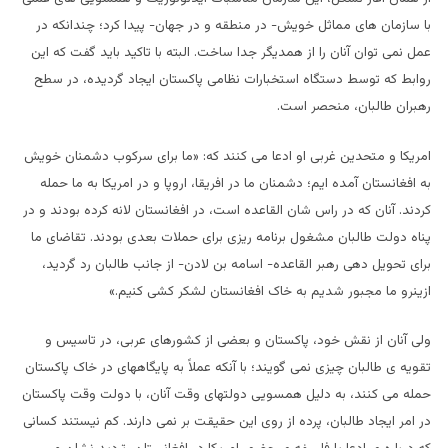
با سازمان های مماثل خویش- در منطقه و در جهان- پیدا کرد؛ چندانکه در
عمل نمی توان آنان را از همدیگر جدا ساخت. البته با تاکید باید گفت که این
روابط که توسط دستگاه استخبارات نظامی پاکستان ایجاد گردیده، در سطح
رهبران طالبان، منحصر است.
امریکا و متحدین غربی او ادعا می کنند که: «ما برای سرکوب دشمنان خویش
به افغانستان آمده ایم؛ دشمنان ما در افریقا، اروپا و در امریکا به ما حمله
کردند. آنان که در راس شان القاعده است، در افغانستان لانه کرده بودند و در
پناه دولت طالبان مشغول برنامه ریزی برای حملات بعدی بودند. تقاضای ما
برای تحویل دهی رهبر القاعده- اسامه بن لادن- از جانب طالبان رد گردید،
ازینرو ما مجبور شدیم به خاک افغانستان لشکر کشی کنیم.»
ولی آنان از نقش خود، پاکستان و بعضی از کشورهای عربی، در تاسیس و
تقویه ی طالبان چیزی نمی گویند؛ با آنکه عملاً به پایگاههای در خاک پاکستان
حمله می کنند، به دلیل همسویی دولتهای وقت آنان، با دولت وقت پاکستان
در امر ایجاد طالبان، پرده از روی این حقیقت بر نمی دارند. کم نیستند کسانی