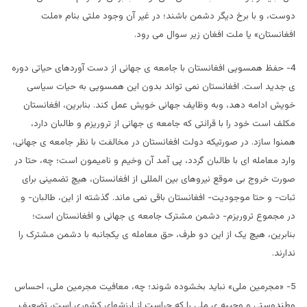
دوست، و با برخ دیگر دشمن باشند؛ در غیر آن وجود ملتی بنام «ملت
افغانستان» یا ملت افغان زیر سوال می رود.
4- حفظ همسویی افغانستان با جامعه ی جهانی از دست آوردهای حیاتی دوره
ی جدید است. افغانستان نمی تواند بدون این همسویی به حیات سیاسی
خویش ادامه دهد، وبه وظایف جهانی خویش عمل کند. بنابرین، افغانستان
مکلف است خود را با قرائتی که جامعه ی جهانی از تروریزم و طالبان دارد،
همنوا سازد. در صورتیکه دولت افغانستان در مخالفت با نظر جامعه ی جهانی،
وارد معامله ای با طالبان گردد، پی آمد آن وخیم و نامیمون است؛ چه، حتا در
صورت خروج بی موقع نیروهای بین المللی از افغانستان، هیچ تضمینی برای
ثبات- و حتا موجودیت- افغانستان باقی نمی ماند. گذشته از این، طالبان- و
در مجموع تروریزم- دشمن مشترک جامعه ی جهانی و افغانستان است؛
بنابرین، هیچ یک از این دو طرف، حق معامله ی یکجانبه با دشمن مشترک را
ندارند.
5- «مجرمین ملی» نباید بخشوده شوند؛ چه، معافیت مجرمین ملی، احساس
وطندوستی و وجیبه ی ملی را که حراست از ارزشهای کشوری است، تضعیف