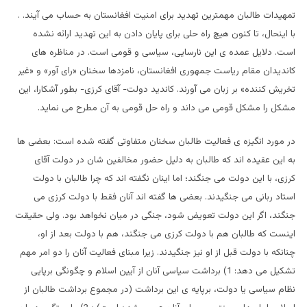
تمهیدات طالبان مهمترین تهدید برای امنیت افغانستان به حساب می آیند. .
با اینحال، تا کنون هیچ راه حلی برای پایان دادن به این تهدید ارائه نشده
است. دلایل عمده ی این نارسایی، سیاسی و قومی است. در مناظره های
کاندیدان مقام ریاست جمهوری افغانستان، نامزدها سخنان «رای آور» و «غیر
تخریش کننده» بر زبان می آورند. کاندید دولت- آقای کرزی- بطور آشکارا، این
مشکل را مشکل قومی می داند و راه حل قومی به آن مطرح می نماید.
در مورد انگیزه ی فعالیت طالبان سخنان متفاوتی گفته شده است: بعضی ها
به این عقیده اند که طالبان به دلیل حضور مخالفین شان در دولت آقای
کرزی، با این دولت می جنگند؛ اما اینان نگفته اند که چرا طالبان با دولت
استاد ربانی می جنگیدند. بعضی ها گفته اند آنان فقط با دولت کرزی می
جنگند، اگر این دولت تعویض شود، جنگی در میان نخواهد بود. ولی حقیقت
اینست که طالبان هم با دولت کرزی می جنگند، هم با دولت بعد از او،
چنانکه با دولت قبل از او نیز جنگیدند. زیرا مبنای فعالیت آنان را دو امر مهم
تشکیل می دهد: 1) برداشت سیاسی آنان از آیین اسلام و چگونگی برپایی
نظام سیاسی یا دولت، برپایه ی این برداشت (در مجموع برداشت طالبان از