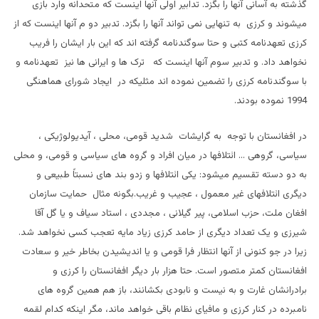
گذشته به آسانی آنها را بگزد. تدابیر اولی آنها اینست که متحدانه وارد بازی
میشوند و کرزی به تنهایی نمی تواند آنها را بگزد. تدبیر دو م آنها اینست که از
کرزی تعهدنامه کتبی و حتا سوگندنامه گرفته اند که این بار ایشان را فریب
نخواهد داد. و تدبیر سوم آنها اینست که ترک ها و ایرانی ها نیز تعهدنامه و
با سوگندنامه کرزی را تضمین نموده اند مثلیکه در ایجاد شورای هماهنگی
1994 نموده بودند.
در افغانستان با توجه به گرایشات شدید قومی، محلی ، آیدیولوژیکی ،
سیاسی، گروهی … ائتلافها در میان افراد و گروه های سیاسی و قومی، و محلی
به دو دسته تقسیم میشود: یکی ائتلافها و زدو بند های نسبتاً طبیعی و
دیگری ائتلافهای غیر معمول ، عجیب و غریب.بگونه مثال حمایت سازمان
افغان ملت، حزب اسلامی، پیر گیلانی ، مجددی ، استاد سیاف و یا گل آقا
شیرزی و یک تعداد دیگری از حامد کرزی زیاد مایه تعجب کسی نخواهد شد.
زیرا در جو کنونی از آنها انتظار فرا قومی و یا اندیشیدن بخاطر خیر و سعادت
افغانستان کمتر متصور است. حتا هزار بار دیگر افغانستان را کرزی و
برادرانشان غارت و به نیست و نابودی بکشانند، باز هم همین گروه های
نامبرده در کنار کرزی و مافیای نظام باقی خواهد ماند، مگر اینکه کدام لقمه