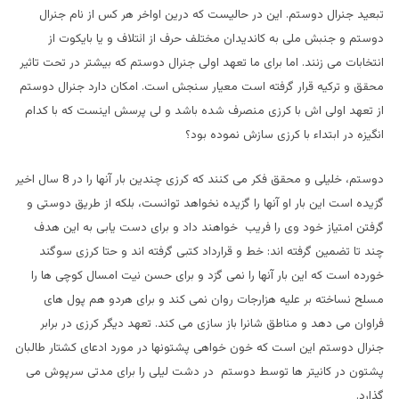
تبعید جنرال دوستم. این در حالیست که درین اواخر هر کس از نام جنرال
دوستم و جنبش ملی به کاندیدان مختلف حرف از ائتلاف و یا بایکوت از
انتخابات می زنند. اما برای ما تعهد اولی جنرال دوستم که بیشتر در تحت تاثیر
محقق و ترکیه قرار گرفته است معیار سنجش است. امکان دارد جنرال دوستم
از تعهد اولی اش با کرزی منصرف شده باشد و لی پرسش اینست که با کدام
انگیزه در ابتداء با کرزی سازش نموده بود؟
دوستم، خلیلی و محقق فکر می کنند که کرزی چندین بار آنها را در 8 سال اخیر
گزیده است این بار او آنها را گزیده نخواهد توانست، بلکه از طریق دوستی و
گرفتن امتیاز خود وی را فریب خواهند داد و برای دست یابی به این هدف
چند تا تضمین گرفته اند: خط و قرارداد کتبی گرفته اند و حتا کرزی سوگند
خورده است که این بار آنها را نمی گزد و برای حسن نیت امسال کوچی ها را
مسلح نساخته بر علیه هزارجات روان نمی کند و برای هردو هم پول های
فراوان می دهد و مناطق شانرا باز سازی می کند. تعهد دیگر کرزی در برابر
جنرال دوستم این است که خون خواهی پشتونها در مورد ادعای کشتار طالبان
پشتون در کانیتر ها توسط دوستم در دشت لیلی را برای مدتی سرپوش می
گذارد.