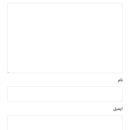
د
ی
د
گ
ا
ه
*
نام
ایمیل