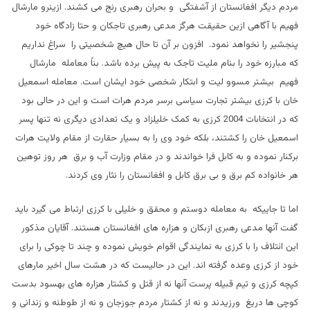
مردم دیگر افغانستان از آشفتگی و بحران رهبری رنج می کشند. ازینرو مارشال
فهیم با آگاهی ازین حقیقت هرگز مدعی رهبری تاجکان و حتا زادگاه خود
پنجشیر را نخواهد نمود. افزون بر آن تا حال هیچ شخصیتی را سراغ نداریم
که مبارزه خود را بنام ملیت تاجک به پیش برده باشد. بناً معامله مارشال
فهیم بیشتر مسوو لیت و ابتکار شخصی خود ایشان است. معامله اسمعیل
خان با کرزی بیشتر تجارت سیاسی برسر مردم هرات است و این در حالی بود
که در انتخابات 2004 کرزی به کمک خلیلزاد و یک تعدادی دیگری نه تنها پسر
اسمعیل خان را کشتند، بلکه خود وی را به بسیار حقارت از مقام ولایت هرات
برکنار نموده و به کابل فرا خواندند و در مقام وزارت آب و برق هر روز توهین
هر خانواده کم برق و بی برق کابل و افغانستان را نثار وی کردند.
اما تا جاییکه به معامله دوستم و محقق و خلیلی با کرزی ارتباط می گیرد باید
گفت آنها مدعی رهبری ازبکان و هزاره های افغانستان هستند. آقایان مذکور
این ائتلاف را با کرزی به نمایندگی اقوام خویش نموده و چند تا چوکی را برای
خود از کرزی وعده گرفته اند. این در حالیست که در هشت سال اخیر مارهای
کپچه کرزی و تیم قبیله پرست آنها نه از قتل و کشتار هزاره های بهسود بدست
کوچی ها دریغ ورزیدند و نه از کشتار مردم جوزجان و نه از طوطئه و زندانی و