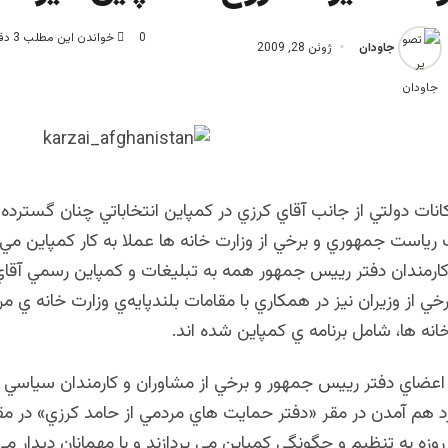
0
خواندن این مطلب 3 دقیقه زمان میبرد
جاودان
ژوئن 28, 2009
كانات دولتي از جانب آقاي كرزي در كمپاين انتخاباتي چنان گسترده
رياست جمهوري و برخي از وزارت خانه ها عملا به كار كمپاين مي پ
 كارمندان دفتر رييس جمهور همه به تبليغات و كمپاين رسمي آقا
رخي از وزيران نيز در همكاري با مقامات بلندپايه‌ي وزارت خانه ي مربو
نه ها، شامل برنامه ي كمپاين شده اند.
اعضاي دفتر رييس جمهور و برخي از مشاوران و كارمندان سياسي
د هم آمدن در مقر «دفتر حمايت هاي مردمي از حامد كرزي» در مق
وزه به تنظيم و چگونگي كمپاين مي پردازند و با مهمانان ديدار مي 