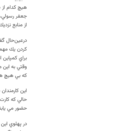
هيچ كدام از 
جعفر رسولي، 
از منابع نزدي
درعين‌حال گفت
كردن يك مهما
براي كمپاين ا
وقتي به اين م
كه بي هيچ هرا
اين كارمندان
حالي كه كارت
حضور مي یابن
در پهلوي اين