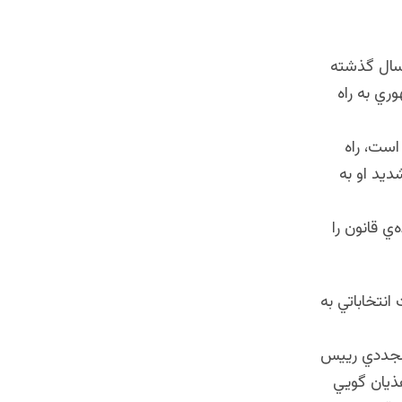
 سال گذشته
ري به راه
ست، راه
ديد او به
‌ي قانون را
نتخاباتي به
ه مجددي رييس
هذيان گويي