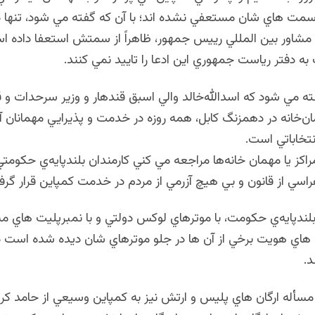
سمت هاي شان مستعفي نشده اند؛ با آن كه گفته مي شود، تنها در
مشاور بين المللي رييس جمهور، ظاهراً از سمتش استعفا داده اس
ك به دفتر رياست جمهوري اين ادعا را تاييد نمي كنند.
ه مي شود كه اسدالله‌خالد والي اسبق قندهار و وزير سرحدات و قبا
ن‌خانه در دهمزنگ كابل، همه روزه در خدمت و پذيرايي مهمانان آ
نتخاباتي است.
راكز يا مهمان خانه‌ها مراجعه مي كني كارمندان بلندپايه‌ي حكومتي
سي از قانون و بي هيچ آزرمي از مردم در خدمت كمپاين قرار گرفت
 بلندپايه‌ي حكومت، با موترهاي لوكس دولتي و با نمبرپليت هاي
 هاي هويت برخي از آن ها در جلو موترهاي شان ديده شده است در
د.
 مسأله ارگان هاي پليس و ارتش نيز به كمپاين وسيعي از حامد كر