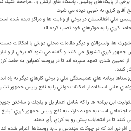
به برخي از پايگاه‌هاي پوليس، پاسگاه هاي ارتش و …مراجعه كنيد، نش
فع آقاي كرزي به خوبي ديده مي شود.
پليس ملي افغانستان در برخي از ولايت ها و مراكز ديده شده ا
حامد كرزي را به موترهاي خود نصب كرده اند.
 شهرك ها، ولسوالان و ديگر مقامات محلي دولتي با امكانات دست
س جمهور كرزي تشويق مي كنند و گفته مي شود كه برخي از واليان،
از تعيين شدن، تعهد سپرده اند تا در پروسه كمپاين به حامد كرزي
 كنند.
وستاها برنامه هاي همبستگي ملي و برخي كارهاي ديگر به راه اند
ه ي علني استفاده از امكانات دولتي را به نفع ریيس جمهور نشا
ئوليت اين برنامه ها را كه شامل اعمار پل و پلچك و ساختن جوي
 اجتماعي است به عهده دارند، به نفع رييس جمهور كرزي تبليغ م
 كنند تا در انتخابات پيش رو به كرزي رأي دهند.
 افرادي اند كه در چوكات مهندس و …به روستاها اعزام شده اند تا