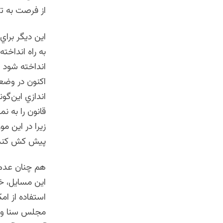
از فرصت به تب
اين ديگر برا
به راه انداخت
انداخته شود و
اكنون در وضع
اندازي اين‌گو
قانون را به ن
زيرا در اين مو
پيش كش كند
هم چنان عدم 
اين مسايل، خ
استفاده از ام
مجلس سنا و ري