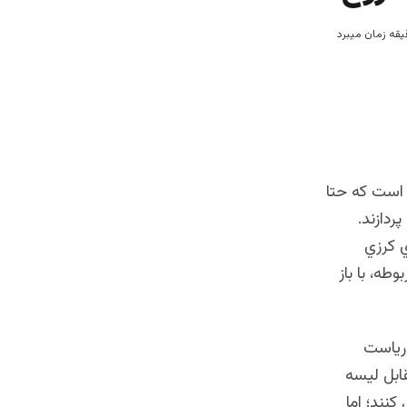
 است كه‌ حتا
ردازند.
ي كرزي
طه، با باز
 رياست
ابل ليسه
كنند؛ اما