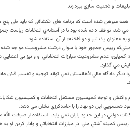
ليغات و ذهنيت سازي بپردازند.
ي همه مبرهن شده است كه برنامه هاي انكشافي كه بايد طي پنج
ه مي شد، تو قف داده شده بود تا در آستانه‌ي انتخابات رياست جمهو
 به «عنوان يك تير و دو فاخته» از آن استفاده شود.
يتي‌كه رييس جمهور خود با سوال درشت مشروعيت مواجه شده ا
نه كمپاين، عدم مشروعيت مبارزات انتخاباتي او و نيز بي اعتنايي ش
مايش مي گذارد.
رد ديگر دادگاه عالي افغانستان نمي تواند توجيه و تفسير فلان ماده
.
واكنش و توجه كميسيون مستقل انتخابات و كميسيون شكايات ا
ود همسويي اين دو نهاد را با حامدكرزي نشان مي دهد.
كانات دولتي در اين حدود پايان نمي يابد. استفاده از صبغت الل
يس كميته آشتي ملي، در مبارزات انتخاباتي و وادار كردن او به 