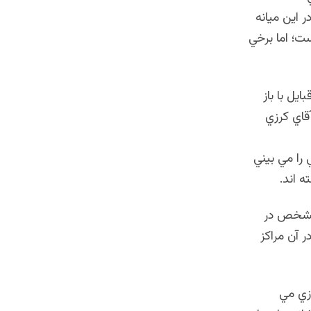
 اين ميانه
ت؛ اما برخي
يل با باز
قاي كرزي
 را مي بيني
ه اند.
 مشخص در
 آن مراكز
زي مي