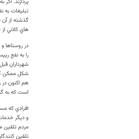
پردازند. اگر 
تبليغات به ن
گذشته از آن 
هاي كلاني از 
در روستاها و
را به نفع ريي
شهرداران قبل 
شكل ممكن كار
هم اكنون در ر
است كه به گون
افرادي كه مس
و ديگر خدمات
مردم تلقين مي
تلقين كنندگان