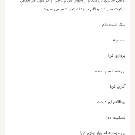
عاصی شاعری دردمند و از احوال مردم باخبر و در مورد هر اتفاقی
سکوت نمی کرد و قلم برمیداشت و شعر می سرود:
تنگ است دلم
مسيچه
پروازى كن!
بى همنفسم نسيم
آغازى كن!
بيطاقتم اى درخت
تسكينم ده!
بى حوصله ام بهار آوازى كن!