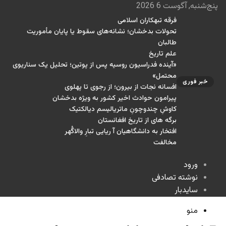
پنج‌شنبه, آگوست 6 2026
فرقه تبهکاران اسلامی
تحولات بدخشان؛ نشانه‌های سقوط یا پایان مأموریت
طالبان
علم تاریخ
«آینده فدراسیون روسیه پس از پوتین؛ تحلیل یک سناریوی
محتمل»
خبر فوری
افسانه نجات از بیرون؛ از رجوی تا پهلوی
پیرامون حوادث اخیر کشور به ویژه بدخشان
کاوشِ چندو‌چونِ ماتریالیسم دیالکتیک
برگه های از تاریخ افغانستان
افتخار به دانشگاهیان آ ریایی تبارِ والاگُهر
مخالفت
ورود
نوشته تصادفی
سایدبار
منو