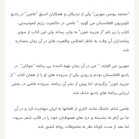
“محمد یونس مهرین” یکی از نزدیکان و همکاران اسبق “عاصی” در رادیو
تلویزیون افغانستان می گوید: ” عاصی در حاکمیت رژیم کمونیستی،
کتاب را زیر نام “از جزیره خون” به چاپ رساند ولی این کتاب از سوی
زمامداران آن وقت به خاطر انعکاس واقعیت های در آن زمان مصادره
شد.
مهرین می افزاید: ” من در آن زمان تهیه کننده یی برنامه “جوانان” در
رادیو افغانستان بودم و روزی یکی از سروده های او را از همان کتاب ” از
جزیره خون” برگزیدم؛ اما پیش از نشر آن برنامه، سروده عاصی در بخش
ارزیابی برنامه های رادیو حذف شد.
عاصی شاعر دلتنگ مانند اکثری از افغانها به ایران مهاجرت کرد و در آن
جا نیز آرام نه نشسته و درد های هموطنان خود را در قالب شعر سرود؛
اما بعد از مدت کوتاه نظر به ملحوظات روانه کشور شد.