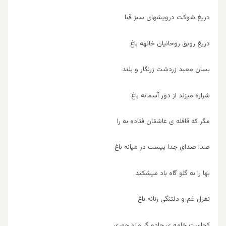
دریغ شوکت درویشهای سبز قبا
دریغ رونق روحانیان خانهه باغ
بسان معبد زردشت زرنگار و بلند
شراره میزند از دور آسمانه باغ
مگر که قافله ی عاشقان فتاده به را
صدا صدای جدا ییست در میانه باغ
بها را به گلو گاه باد میشکند
تغزل غم و دلتنگی زنانه باغ
کجاست خامه ی جادو گر منو چهری