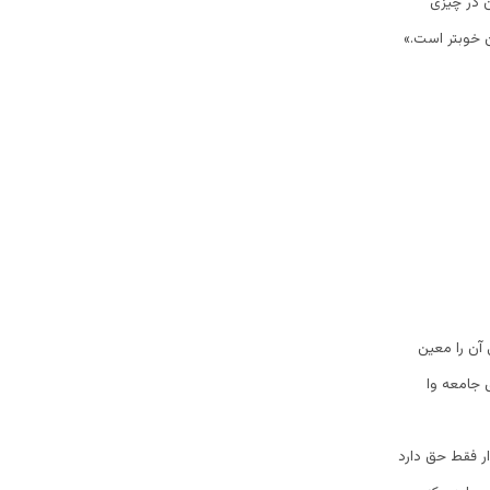
ن در چیزی
آن خوبتر است.»
 آن را معین
 جامعه وا
ار فقط حق دارد