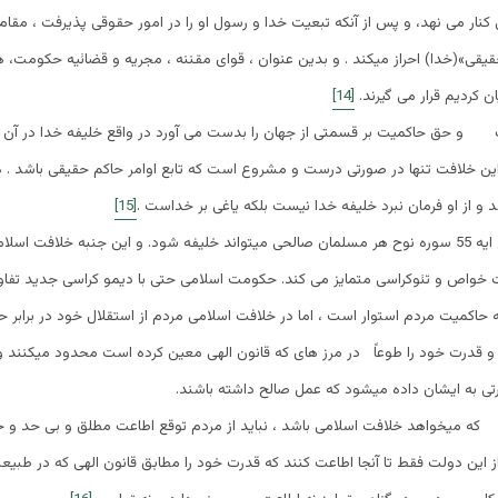
ی کنار می نهد، و پس از آنکه تبعیت خدا و رسول او را در امور حقوقی پذیرفت ، مقا
قی»(خدا) احراز میکند . و بدین عنوان ، قوای مقننه ، مجریه و قضائیه حکومت، 
ان کردیم قرار می گیرند.
[14]
 و حق حاکمیت بر قسمتی از جهان را بدست می آورد در واقع خلیفه خدا در آن ق
ین خلافت تنها در صورتی درست و مشروع است که تابع اوامر حاکم حقیقی باشد . ه
د و از او فرمان نبرد خلیفه خدا نیست بلکه یاغی بر خداست .
[15]
نظر به نص صریح ایه 55 سوره نوح هر مسلمان صالحی میتواند خلیفه شود. و این جنبه خلافت اسلامی
واص و تئوکراسی متمایز می کند. حکومت اسلامی حتی با دیمو کراسی جدید تفاوت 
ه حاکمیت مردم استوار است ، اما در خلافت اسلامی مردم از استقلال خود در برابر ح
قدرت خود را طوعاً در مرز های که قانون الهی معین کرده است محدود میکنند 
تی به ایشان داده میشود که عمل صالح داشته باشند.
میخواهد خلافت اسلامی باشد ، نباید از مردم توقع اطاعت مطلق و بی حد و ح
از این دولت فقط تا آنجا اطاعت کنند که قدرت خود را مطابق قانون الهی که در طبیعت