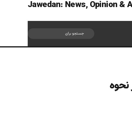
سایدبار
جستجو
برای
 نحوه