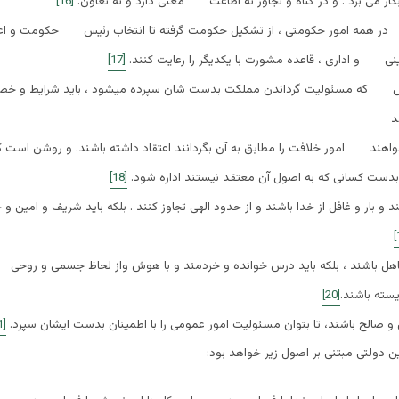
ر می برد . و در گناه و تجاوز نه اطاعت معنی دارد و نه تعاون.
[16]
در همه امور حکومتی ، از تشکیل حکومت گرفته تا انتخاب رئیس حکومت و ا
نینی و اداری ، قاعده مشورت با یکدیگر را رعایت کنند.
[17]
ص که مسئولیت گرداندن مملکت بدست شان سپرده میشود ، باید شرایط و خصوص
د
واهند امور خلافت را مطابق به آن بگردانند اعتقاد داشته باشند. و روشن است ک
 بدست کسانی که به اصول آن معتقد نیستند اداره شود.
[18]
ند و بار و غافل از خدا باشند و از حدود الهی تجاوز کنند . بلکه باید شریف و امین و 
جاهل باشند ، بلکه باید درس خوانده و خردمند و با هوش واز لحاظ جسمی و روح
سته باشند.
[20]
 و صالح باشند، تا بتوان مسئولیت امور عمومی را با اطمینان بدست ایشان سپرد.
[21]
 دولتی مبتنی بر اصول زیر خواهد بود: