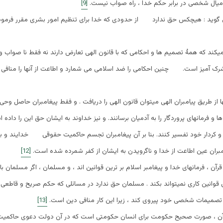
امیال شخصی در برابر حکم خدا ، راه صواب نیست.
[9]
 گوید : هیچکس حق ندارد از حدودی که خدا برای تنظیم امور بشری مقرر فرم
یکند که همۀ تصمیم ها و احکامی که با قانون الهی تعارض دارند نه فقط نا صواب 
و شرک آمیز است. چنین احکامی را ضد اسلامی می شمارد و اطاعت از آنها را من
 از طریق پیامبران الهی میتوان قانون الهی را دریافت . و فقط پیغامبران حاصل وحی 
ا و فرمانهای پروردگار را به آدمیان برسانند. و نیز خداوند به ایشان حق این را داده 
تار و کردار خود تفسیر کنند. بنا بر آن پیغامبران تجسم حاکمیت حقوقی خدایند و 
مبران عین اطاعت از خدا و ناگرویدن به ایشان از کفر شمرده شده است.
[12]
آن ، فرمانهای خدا و پیغامبر اسلام بر ترین قوانین اند ، و مسلمان ، اگر مسلمان ب
 قوانین کاری نمیتواند بکند . مسلمان حق ندارد در مسائلی که حکم صریح و قاطعی
ز تصمیمات شخصی خود پیروی کند ، زیرا این کار منافی دین است.
[13]
رآن ، صورت صحیح حکومت برای انسان حکومتی است که در آن دولت دعوی حاکمی