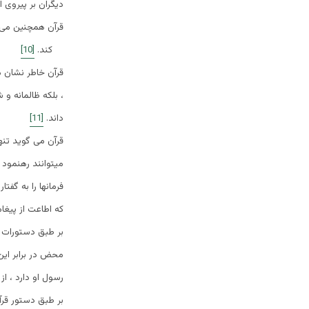
دیگران بر پیروی 
قرآن همچنین می
کند.
[10]
قرآن خاطر نشان م
، بلکه ظالمانه 
داند.
[11]
قرآن می گوید تنها
میتوانند رهنمود ه
فرمانها را به گف
که اطاعت از پیغا
بر طبق دستورات قر
محض در برابر این
رسول او دارد ، ا
بر طبق دستور ق