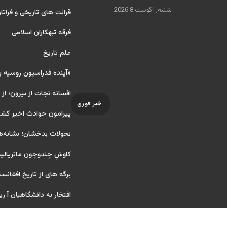
شنبه, آگوست 8 2026
قرائت های تاریخی و فراتا
فرقه تبهکاران اسلامی
علم تاریخ
«آینده فدراسیون روسیه 
افسانه نجات از بیرون؛ از
خبر فوری
پیرامون حوادث اخیر کشو
تحولات بدخشان؛ نشانه‌ه
کاوشِ چندو‌چونِ ماتریال
برگه های از تاریخ افغانست
افتخار به دانشگاهیان آ ریایی