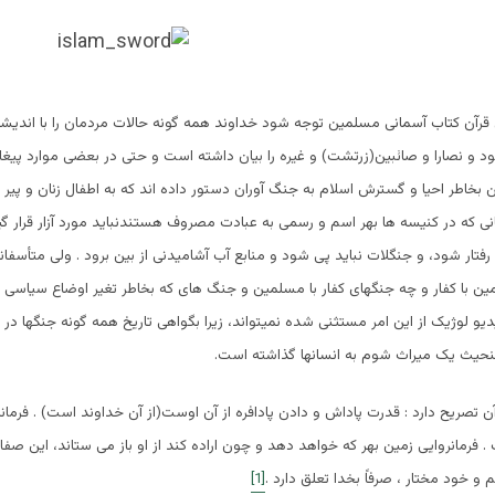
 قرآن کتاب آسمانی مسلمین توجه شود خداوند همه گونه حالات مردمان را با اندیشه
ود و نصارا و صائبین(زرتشت) و غیره را بیان داشته است و حتی در بعضی موارد پیغا
بخاطر احیا و گسترش اسلام به جنگ آوران دستور داده اند که به اطفال زنان و پیر م
 که در کنیسه ها بهر اسم و رسمی به عبادت مصروف هستندنباید مورد آزار قرار گیرند 
فتار شود، و جنگلات نباید پی شود و منابع آب آشامیدنی از بین برود . ولی متأسفانه
ن با کفار و چه جنگهای کفار با مسلمین و جنگ های که بخاطر تغیر اوضاع سیاسی 
و لوژیک از این امر مستثنی شده نمیتواند، زیرا بگواهی تاریخ همه گونه جنگها د
منحیث یک میراث شوم به انسانها گذاشته است.
آن تصریح دارد : قدرت پاداش و دادن پادافره از آن اوست(از آن خداوند است) . فرما
. فرمانروایی زمین بهر که خواهد دهد و چون اراده کند از او باز می ستاند، این صفات
و خود مختار ، صرفاً بخدا تعلق دارد .
[1]