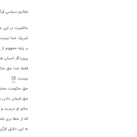
تعالیم سیاسی قرآن
حاکمیت در این عا
شریک خدا نیست 
بر پایه مفهوم از
پروردگار انسان هم
فقط خدا حق حکم ک
نیست.
[5]
حق حکومت مختص
حق فرمان دادن و 
حکم او درست و ع
که از خطا بری با
به این دلایل قرآ