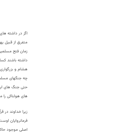
اگر در داشته های
متفرق از قبیل یه
زمان فتح مسلمین 
داشته باشند کسانی
هشام و بزرگواری ر
چه جنگهای مسلمی
حتی جنگ های ایدی
های هولناکی را 
زیرا خداوند در قر
فرمانروایان اوست 
اصلی موجود حاکم 