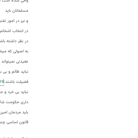
وحی شده است بکا
مسلمانان باید 
و نیز در امور تق
در انتخاب اشخا
در نظر داشته باش
به اصولی که میخ
عقیدتی نمیتواند
نباید ظالم و بی ب
فضیلت باشند.
[19]
نباید بی خرد و 
داری حکومت شای
باید مردمان امین
قانون اساسی چنین