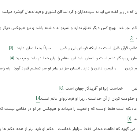
 که در زیر گفته می آید به سردمداران و گردانندگان کشوری و فرماندهان گوشزد میکند:
لم بجز خدا بهیچ کس دیگر تعلق ندارد و نمیتواند داشته باشد و نیز هیچکس دیگر 
.
[2]
 عالم، قرآن قایل است به اینکه فرمانروایی واقعی صرفاً بخدا تعلق دارند .
[3]
ان پروردگار عالم است و انسان باید این مقام را برای خدا در یابد و بپدیرد.
[4]
ردن و فرمان دادن را دارد . انسان جز در برابر او سر تسلیم فرود آورد . راه را
 خداست زیرا او آفریدگار جهان است .
[6]
حکومت کردن از آن خداست . زیرا او فرمانروای عالم است.
[7]
ادلانه است فقط اوست که واقعیت را میداند و هیچکس جز او در مقامی نیست که
شد.
[8]
ن می گوید که اطاعت محض فقط سزاوار خداست ، حکم او باید برتر از همه حکم ها با