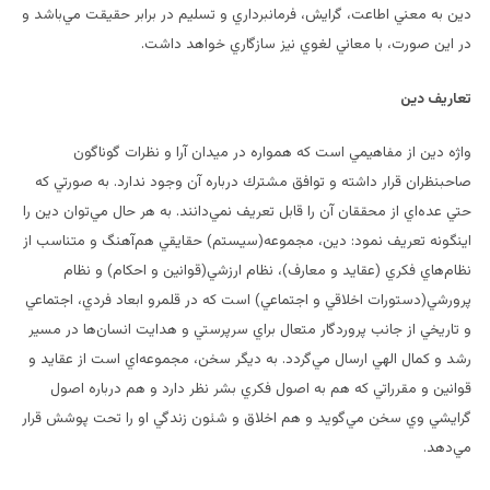
دين به معني اطاعت، گرايش، فرمانبرداري و تسليم در برابر حقيقت مي‌باشد و
در اين صورت، با معاني لغوي نيز سازگاري خواهد داشت.
تعاريف دين
واژه دين از مفاهيمي است كه همواره در ميدان آرا و نظرات گوناگون
صاحبنظران قرار داشته و توافق مشترك درباره آن وجود ندارد. به صورتي كه
حتي عده‌اي از محققان آن را قابل تعريف نمي‌دانند. به هر حال مي‌توان دين را
اينگونه تعريف نمود: دين، مجموعه(سيستم) حقايقي هم‌آهنگ و متناسب از
نظام‌هاي فكري (عقايد و معارف)، نظام ارزشي(قوانين و احكام) و نظام
پرورشي(دستورات اخلاقي و اجتماعي) است كه در قلمرو ابعاد فردي، اجتماعي
و تاريخي از جانب پروردگار متعال براي سرپرستي و هدايت انسان‌ها در مسير
رشد و كمال الهي ارسال مي‌گردد. به ديگر سخن، مجموعه‌اي است از عقايد و
قوانين و مقرراتي كه هم به اصول فكري بشر نظر دارد و هم درباره اصول
گرايشي وي سخن مي‌گويد و هم اخلاق و شئون زندگي او را تحت پوشش قرار
مي‌دهد.