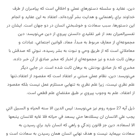
دين، عقايد و سلسله دستورهاي عملي و اخلاقي است كه پيامبران از طرف
خداوند براي راهنمايي و هدايت بشر آورده‌اند، اعتقاد به اين عقايد و انجام
اين دستورها، سبب سعادت و خوشبختي انسان در دو جهان است. ايشان در
تفسيرالميزان بعد از غير تقليدي دانستن پيروي از دين مي‌نويسد: دين
مجموعه‌اي از معارف مربوط به مبدأ، معاد، قوانين اجتماعي،‌ عبادات و
معاملاتي است كه از طريق وحي و نبوت به بشر رسيده،‌ نبوتي كه صدقش با
برهان ثابت شده و نيز مجموعه‌اي از اخبار كه مخبر صادق از آن خبر داده،
مخبري كه باز صادق بودنش به برهان ثابت شده است. در جايي ديگر
مي‌نويسد: دين، نظام عملي مبتني بر اعتقاد است كه مقصود از اعتقاد،‌تنها
علم نظري نيست، زيرا علم نظري به تنهايي مستلزم عمل نيست بلكه مقصود
از اعتقاد، علم به وجوب پيروي بر طبق مقتضاي علم قطعي است.
ذيل آيه 27 سوره روم نيز مي‌نويسد: ليس الدين الا سنه الحياه و السبيل التي
يجب علي الانسان ان يسلك‌ها حتي يسعد في حياته فلا غايه للانسان يتبعها
الا لسعاده. دين جز قانون زندگي و راهي كه انسان بايد براي رسيدن به
سعادت بپيمايد نيست و هدف نهايي انسان همان رسيدن به سعادت است و