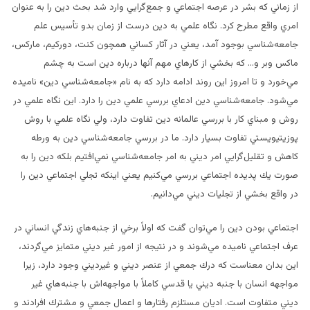
از زماني كه بشر در عرصه اجتماعي و جمع‌گرايي وارد شد بحث دين را به عنوان
امري واقع مطرح كرد. نگاه علمي به دين درست از زمان بدو تأسيس علم
جامعه‌شناسي بوجود آمد، يعني در آثار كساني همچون كنت، دوركيم، ماركس،
ماكس وبر و
…
كه بخشي از كارهاي مهم آنها درباره دين است به چشم
مي‌خورد و تا امروز اين روند ادامه دارد كه به نام «جامعه‌شناسي دين» ناميده
مي‌شود. جامعه‌شناسي دين ادعاي بررسي علمي دين را دارد. اين نگاه علمي در
روش و مبناي كار با بررسي عالمانه دين تفاوت دارد، ولي نگاه علمي با روش
پوزيتيويستي تفاوت بسيار دارد. ما در بررسي جامعه‌شناسي دين به ورطه
كاهش و تقليل‌گرايي امر ديني به امر جامعه‌شناسي نمي‌افتيم بلكه دين را به
صورت يك پديده اجتماعي بررسي مي‌كنيم يعني اينكه تجلي اجتماعي دين را
در واقع بخشي از تجليات ديني مي‌دانيم.
اجتماعي بودن دين را مي‌توان گفت كه اولاً برخي از جنبه‌هاي زندگي انساني در
عرف اجتماعي ناميده مي‌شوند و در نتيجه از امور غير ديني متمايز مي‌گردند،
اين بدان معناست كه درك جمعي از عنصر ديني و غيرديني وجود دارد، زيرا
مواجهه انسان با جنبه ديني يا قدسي كاملاً با مواجهه‌‌اش با جنبه‌هاي غير
ديني متفاوت است. اديان مستلزم رفتارها و اعمال جمعي و مشترك افرادند و