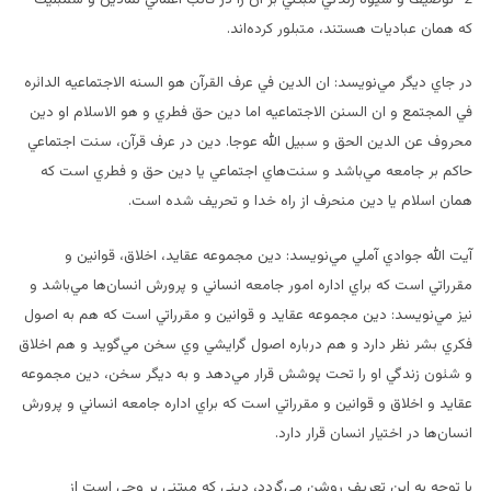
كه همان عباديات هستند، متبلور كرده‌اند.
در جاي ديگر مي‌نويسد: ان الدين في عرف القرآن هو السنه الاجتماعيه الدائره
في المجتمع و ان السنن الاجتماعيه اما دين حق فطري و هو الاسلام او دين
محروف عن الدين الحق و سبيل الله عوجا. دين در عرف قرآن، سنت اجتماعي
حاكم بر جامعه مي‌باشد و سنت‌هاي اجتماعي يا دين حق و فطري است كه
همان اسلام يا دين منحرف از راه خدا و تحريف شده است.
آيت الله جوادي آملي مي‌نويسد: دين مجموعه عقايد، اخلاق، قوانين و
مقرراتي است كه براي اداره امور جامعه انساني و پرورش انسان‌ها مي‌باشد و
نيز مي‌نويسد: دين مجموعه عقايد و قوانين و مقرراتي است كه هم به اصول
فكري بشر نظر دارد و هم درباره اصول گرايشي وي سخن مي‌گويد و هم اخلاق
و شئون زندگي او را تحت پوشش قرار مي‌دهد و به ديگر سخن، دين مجموعه
عقايد و اخلاق و قوانين و مقرراتي است كه براي اداره جامعه انساني و پرورش
انسان‌ها در اختيار انسان قرار دارد.
با توجه به اين تعريف روشن مي‌گردد، ديني كه مبتني بر وحي است از