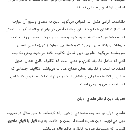
اساس، ارشاد و راهنمايي نمايند.
دانشمند گرامي فضل الله كمپاني مي‌گويد: دين به معناي وسيع آن عبارت
است از شناختن خدا و دانستن وظايف آدمي در برابر او و انجام آنها و دانستن
تكليف شخص نسبت به وجود خود و همنوعان خود و همچنين نسبت به
حيوانات و بلكه ساير موجودات و همه اين موارد از غريزه فطري انسان
سرچشمه مي‌گيرد، بنابراين دين شامل تكاليف ثلاثه مي‌شود يعني تكاليف
الهي كه شامل تكاليف نظري و عملي است كه تكاليف نظري همان اصول
اعتقادات است و تكاليف عملي همان عبادات مي‌باشد، تكاليف اجتماعي كه
مبتني بر تكاليف حقوقي و اخلاقي است و در نهايت تكاليف فردي كه شامل
تكاليف جسمي و روحي است.
تعريف دين از نظر علماي اديان
علماي اديان نيز تعاريف متعددي از دين ارائه كرده‌اند، به طور مثال در تعريف
دين مي‌گويند: دين عبارت است از ايمان و اطاعت به يك قول يا قواي مافوق
انساني كه مستحق عبادت خالق و حاكم عالم مي‌باشد.