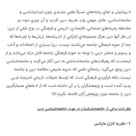
با پيدايش و غناي رشته‌هاي نسبتاً‌ علمي جديدي چون مردم‌شناسي و
جامعه‌شناسي، عامل مهمي وارد تعريف دين گرديد و آن چيزي نبود جز
ملاحظه زمينه‌هاي اجتماعي، اقتصادي، تاريخي و فرهنگي در نوع تلقي از دين،
در نظر آنها دين هرگز مجموعه‌اي انتزاعي از انديشه‌ها، ارزش‌ها يا تجربه‌ها كه
جدا از حوزه فرهنگي جامعه مي‌باشند نيست، زيرا بسياري از اعتقادات و آداب
و رسوم و شعاير ديني با توجه به حوزه فرهنگي جامعه قابل درك مي‌باشد و از
اينجاست كه رهيافت‌هاي جامعه‌شناختي به دين آغاز مي‌گردد و جامعه‌شناسي
دين رونق مي‌گيرد، رشته‌اي علمي كه شيوه طبيعي مطالعه دين و جامعه
نيست، بلكه فرآوردي فرهنگي است كه توسط تحولات تاريخي انديشه غربي
پديد آمده است و پژوهشگران را بر آن داشته است كه از ادعاهاي هنجارآفرين
دين يا جامعه مورد پژوهش آنان فاصله بگيرند.10
نظريات برخي از جامعه‌شناسان در مورد جامعه‌شناسي دين
1- نظريه كارل ماركس