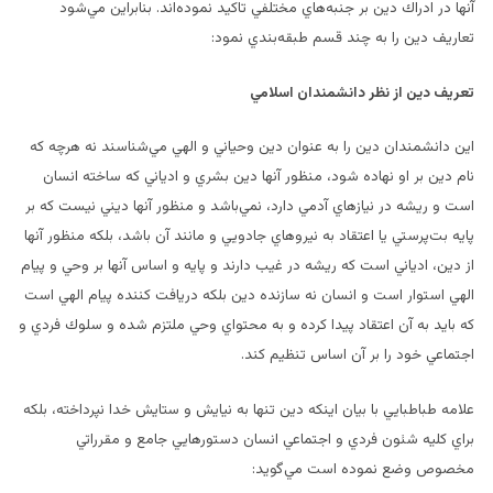
آنها در ادراك دين بر جنبه‌هاي مختلفي تاكيد نموده‌اند. بنابراين مي‌شود
تعاريف دين را به چند قسم طبقه‌بندي نمود:
تعريف دين از نظر دانشمندان اسلامي
اين دانشمندان دين را به عنوان دين وحياني و الهي مي‌شناسند نه هرچه كه
نام دين بر او نهاده شود، منظور آنها دين بشري و ادياني كه ساخته انسان
است و ريشه در نيازهاي آدمي دارد، نمي‌باشد و منظور آنها ديني نيست كه بر
پايه بت‌پرستي يا اعتقاد به نيروهاي جادويي و مانند آن باشد، بلكه منظور آنها
از دين، ادياني است كه ريشه در غيب دارند و پايه و اساس آنها بر وحي و پيام
الهي استوار است و انسان نه سازنده دين بلكه دريافت كننده پيام الهي است
كه بايد به آن اعتقاد پيدا كرده و به محتواي وحي ملتزم شده و سلوك فردي و
اجتماعي خود را بر آن اساس تنظيم كند.
علامه طباطبايي با بيان اينكه دين تنها به نيايش و ستايش خدا نپرداخته، بلكه
براي كليه شئون فردي و اجتماعي انسان دستورهايي جامع و مقرراتي
مخصوص وضع نموده است مي‌گويد: