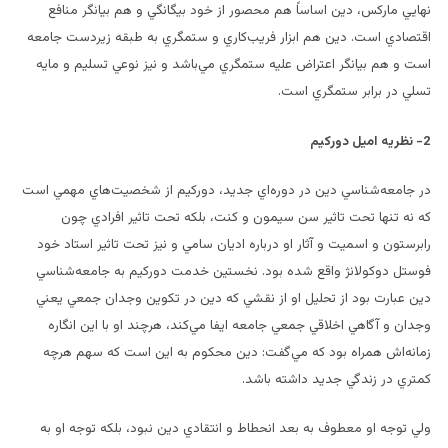
نهايي ماركس، دين اساساً هم محصور از خود بيگانگي و هم بيانگر منافع
اقتصادي است. دين هم ابزار فريب‌كاري و ستمگري به طبقه زيردست جامعه
است و هم بيانگر اعتراض عليه ستمگري مي‌باشد و نيز نوعي تسليم و مايه
تسلي در برابر ستمگري است.
2- نظريه اميل دوركيم
در جامعه‌شناسي دين در دوره‌اي جديد، دوركيم از شخصيت‌هاي مهمي است
كه نه تنها تحت تاثير سن سيمون و كنت، بلكه تحت تاثير افرادي چون
رابرستون و اسميت و آثار او درباره اديان سامي و نيز تحت تاثير استاد خود
فوستل دوكولانژ واقع شده بود. نخستين خدمت دوركيم به جامعه‌شناسي
دين عبارت بود از تحليل او از نقشي كه دين در تكوين وجدان جمعي يعني
وجدان و آگاهي اخلاقي جمعي جامعه ايفا مي‌كند، هرچند او با اين انگاره
زمانه‌اش همراه بود كه مي‌گفت: دين محكوم به اين است كه سهم هرچه
كمتري در زندگي جديد داشته باشد.
ولي توجه او معطوف به بعد انحطاط و انتقادي دين نبود، بلكه توجه او به