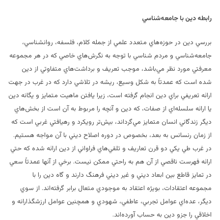
رابطه دين با جامعه‌شناسي
بررسي دين در حوزه‌هاي متعدد علمي از جمله كلام، فلسفه، روانشناسي،
جامعه‌شناسي و مردم شناسي با توجه به نگرش‌هاي‌ خاصي كه در هر مجموعه
معرفتي مورد نظر مي‌باشد، موجب تعريف و برداشت‌هاي متفاوتي از دين
شده است كه عمدتاً به شكل وسيع، ريشه در تلاشي دارد كه در غرب در جهت
ارائه تعريفي براي دين انجام گرفته است، زيرا يافتن ماهيت متمايز و يگانه دين
يا ارائه سلسله‌اي از صفات، كه دين و‌ آنچه را مربوط به آن است از بخش‌هاي
ديگر زندگاني انسان متمايز مي‌گرداند، بيش‌تر رويكرد و رهيافتي غربي است كه
از زمان رنسانس به بعد، بخصوص در دوره اصلاح ديني با آن مواجه هستيم.
در غرب طي يكي دو قرن تعاريف و تلقي‌هاي فراواني از دين ارائه شده كه حتي
ارائه فهرست ناقصي از آن هم به راحتي ممكن نيست. برخي از آنها عمدتاً سعي
در تمايز قاطع بين ابعاد ديني و غير ديني فرهنگ دارند و گاه دين را با
مجموعه اعتقادات، بويژه اعتقاد به موجودي متعال برابر گرفته‌اند. از سوي
ديگر، عده‌اي عوامل تجربي، عاطفي، شهودي و همچنين عوامل ارزشگذارانه و
اخلاقي را جزو دين به حساب آورده‌اند.