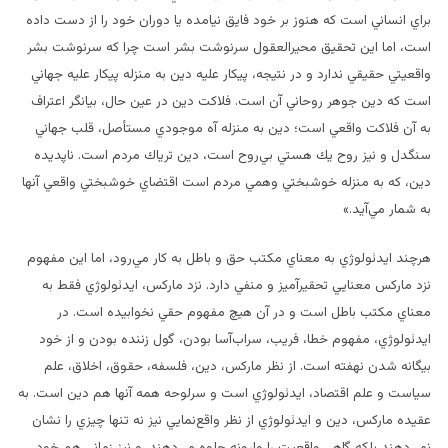
براي انساني است كه هنوز بر خود فايق نيامده يا دوران خود را از دست داده
است، اما اين تحقيق محيرالعقول سرنوشت بشر است چرا كه سرنوشت بشر
واقعيتي حقيقي ندارد و در نتيجه، پيكار عليه دين به منزله پيكار عليه جهاني
است كه دين جوهر روحاني آن است. فلاكت دين در عين حال، بيانگر اعتراف
به آن فلاكت واقعي است؛ دين به منزله آه موجودي مستأصل، قلب جهاني
سنگدل و نيز روح يك هستي بي‌روح است، دين ترياك مردم است. ناپديده
دين، كه به منزله خوشبختي وهمي مردم است اقتضاي خوشبختي واقعي آنها
به شمار مي‌آيد.»
هرچند ايدئولوژي به معناي مكتب حق و باطل به كار مي‌رود، اما اين مفهوم
نزد ماركس معنايي تحقيرآميز و منفي دارد. نزد ماركس، ايدئولوژي فقط به
معناي مكتب باطل است و در آن هيچ مفهوم حقي نخوابيده است. در
ايدئولوژي، مفهوم خطا، فريب، سراب‌آسا بودن، گول زننده بودن و از خود
بيگانه شدن نهفته است. از نظر ماركس، دين، فلسفه، حقوق، اخلاق، علم
سياست و علم اقتصاد، ايدئولوژي است و سرلوحه همه آنها هم دين است. به
عقيده ماركس، دين و ايدئولوژي از نظر واقع‌نمايي نيز نه تنها چيزي را نشان
نمي‌دهند بلكه گاهي واقعيت را وارونه جلوه مي‌دهند. و نيز زماني هم خود