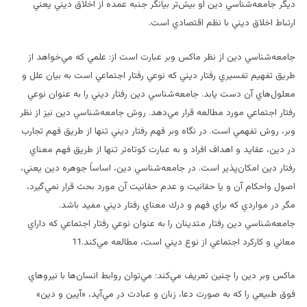
ديگر جامعه‌شناسي دين او بيش‌تر بيانگر جنبه عمده از اخلاق ديني يعني
ارتباط اخلاق ديني با نظم اقتصادي است.
جامعه‌شناسي دين از نظر ماكس وبر عبارت است از: علمي كه مي‌خواهد از
طريق تفهيم تفسيري رفتار ديني كه نوعي رفتار اجتماعي است به بيان علل و
معلول‌هاي آن دست يابد. جامعه‌شناسي دين رفتار ديني را به عنوان نوعي
رفتار اجتماعي مورد مطالعه قرار مي‌دهد. روش جامعه‌شناسي دين نيز از نظر
وبر، روش تفهمي است. در نگاه وبر فهم رفتار ديني تنها از طريق فهم تجارب
در دين، عقايد و اهداف افراد و به عبارت كوتاه‌تر تنها از طريق فهم معناي
رفتار دين امكان‌پذير است. در جامعه‌شناسي دين، اساساً جوهره دين يعني،
اصول واحكام ‌آن و يا حقانيت و عدم حقانيت آن مورد بحث قرار نمي‌گيرد،
مگر در مواردي كه براي فهم و درك معناي رفتار ديني مفيد باشد.
جامعه‌شناسي دين رفتار متدينان را به عنوان نوعي رفتار اجتماعي كه داراي
معاني و كاركرد اجتماعي از نوع ديني است، مطالعه مي‌كند.11
ماكس وبر دين را چنين تعريف مي‌كند: مي‌توان روابط انسان‌ها با نيروهاي
فوق طبيعي را كه به صورت دعا، زبان و عبادت در مي‌آيد، «آيين و دين»