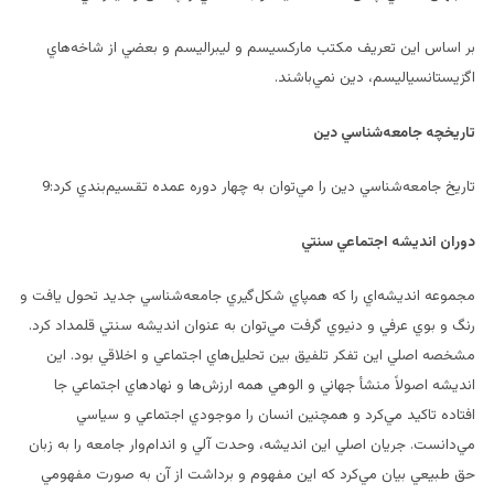
بر اساس اين تعريف مكتب ماركسيسم و ليبراليسم و بعضي از شاخه‌هاي
اگزيستانسياليسم، دين نمي‌باشند.
تاريخچه جامعه‌شناسي دين
تاريخ جامعه‌شناسي دين را مي‌توان به چهار دوره عمده تقسيم‌بندي كرد:9
دوران انديشه اجتماعي سنتي
مجموعه انديشه‌اي را كه همپاي شكل‌گيري جامعه‌شناسي جديد تحول يافت و
رنگ و بوي عرفي و دنيوي گرفت مي‌توان به عنوان انديشه سنتي قلمداد كرد.
مشخصه اصلي اين تفكر تلفيق بين تحليل‌هاي اجتماعي و اخلاقي بود. اين
انديشه اصولاً‌ منشأ جهاني و الوهي همه ارزش‌ها و نهادهاي اجتماعي جا
افتاده تاكيد مي‌كرد و همچنين انسان را موجودي اجتماعي و سياسي
مي‌دانست. جريان اصلي اين انديشه، وحدت آلي و اندام‌وار جامعه را به زبان
حق طبيعي بيان مي‌كرد كه اين مفهوم و برداشت از آن به صورت مفهومي