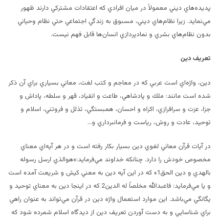
پديده‌هاي ديني معمولاً‌ در ميان افرادي كه اعتقادات مشتركي دارند ظهور
مي‌نمايد. زيرا نظام‌هاي ديني، مسبوق به زندگي اجتماعي حتي نظام وحياني
بدون نظام‌هاي بشري و نمادپردازي انسان‌ها قابل فهم نيست.
تعريف دين
دين، واژه‌اي است عربي كه در معاجم و كتب لغت، معاني بسياري براي آن ذكر
شده است مانند: ملك و پادشاهي، طاعت و انقياد، قهر و سلطه، پاداش و
جزا، عزت و سرافرازي، اكراه و احسان، همبستگي، تذلل و فروتني، اسلام و
توحيد، عادت و روش، رياست و فرمانبرداري و
…
در آيات قرآن معاني لغوي دين بسيار بكار رفته است و در هر آيه‌اي معناي
مخصوص خودش را دارد. چنانكه خداوند مي‌فرمايد:«هوالذي ارسل رسوله
بالهدي و دين الحق1» كه در اين آيه دين به معني كيش و شريعت آمده است
و يا مي‌فرمايد: فاعبدالله مخلصاً له الدين2 كه در اينجا دين به معناي توحيد و
يگانگي مي‌باشد. اين موارد استعمال واژه دين در قرآن مي‌تواند به عنوان راهي
براي شناسايي و به دست آوردن تعريف دين از ديدگاه اسلام شمرده شود كه