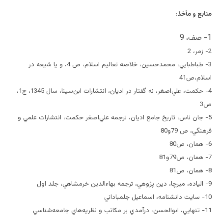
منابع و مأخذ:
1- صف، 9
2- زمر، 2
3- طباطبايي، محمدحسين، خلاصه تعاليم اسلام، ص 4، و يا شيعه در
اسلام،‌ص41
4- حكمت، علي‌اصغر، نه گفتار در اديان، انتشارات ابن‌سينا، سال 1345، ج1،
ص3
5- جان ناس، تاريخ جامع اديان، ترجمه علي‌اصغر حكمت، انتشارات علمي و
فرهنگي، ص 79و80
6- همان، ص80
7- همان، ص79و81
8- همان، ص81
9- الياده، ميرچا، دين پژوهي، ترجمه بهاءالدين خرمشاهي، جلد اول
10- سايت دانشنامه، اسماعيل جلمباداني
11- تنهايي، ابوالحسن، درآمدي بر مكاتب و نظريه‌هاي جامعه‌شناسي