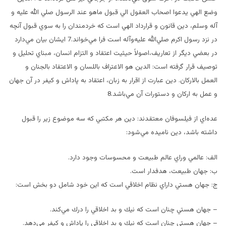
وضع الهي يدعوا اصحاب العقول الي قبول ماهو عند الرسول صلي الله عليه و
آله وسلم، دين قانون و قرارداد الهي است كه خردمندان را به سوي قبول آنچه
در نزد رسول اكرم صلي‌الله ‌عليه‌وآله است فرا مي‌خواند.7 ايشان بيان مي‌دارد
در بعضي ديگر از تعاريف،‌اصولاً حيثيت اعتقاد و التزام انسان، مبناي تحليل و
توصيف قرار گرفته است: الدين هو الاعتراف باللسان و الاعتقاد بالجنان و
العمل بالاركان. دين عبارت از اقرار به زبان،‌ اعتقاد به پاداش و كيفر در آن جهان
و عمل به اركان و دستورات آن مي‌باشد.8
عده‌اي از فيلسوفان معتقدند: دين هر مكتبي كه سه موضوع زير را قبول
داشته باشد، دين ناميده مي‌شود:
الف: عالمي وراي عالم طبيعت و محسوسات وجود دارد.
ب: جهان طبيعت، هدفدار است.
ج: جهان هستي داراي نظام اخلاقي است كه اين خود شامل دو بخش است:
– جهان هستي چنان است كه نيك و بد اخلاقي را درك مي‌كند.
– جهان هستي چنان است كه نيك و بد اخلاقي را پاداش و كيفر مي‌دهد.