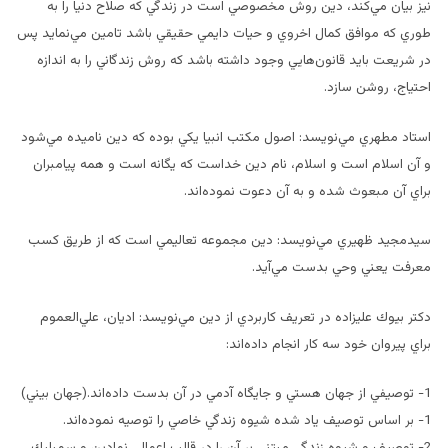
نيز بيان مي‌كند، دين روش مخصوصي است در زندگي كه صلاح دنيا را به
طوري كه موافق كمال اخروي و حيات دايمي حقيقي باشد تامين مي‌نمايد پس
در شريعت بايد قانون‌هايي وجود داشته باشد كه روش زندگاني را به اندازه
احتياج، روشن سازد.
استاد مطهري مي‌نويسد: اصول مكتب انبيا يكي بوده كه دين ناميده مي‌شود
و آن اسلام است و اسلام، نام دين خداست كه يگانه است و همه پيامبران
براي آن مبعوث شده و به آن دعوت نموده‌اند.
سيدمجيد ظهيري مي‌نويسد: دين مجموعه تعاليمي است كه از طريق كسب
معرفت يعني وحي بدست مي‌آيد.
دكتر بيوك عليزاده در تعريف كاربردي از دين مي‌نويسد: اديان، علي‌العموم
براي پيروان خود سه كار انجام داده‌اند:
1- توصيفي از جهان هستي و جايگاه آدمي در آن بدست داده‌اند.(جهان بيني)
1- بر اساس توصيف ياد شده شيوه زندگي خاصي را توصيه نموده‌اند.
2- توصيف و شيوه زندگي مبتني بر آن را در قالب اعمالي نمادين و سمبليك