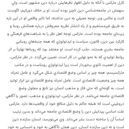
كارل ماركس با آنكه به دليل اظهار نظرهايش درباره دين مشهور است، ولي
سهمش در جامعه‌شناسي دين ناچيز بوده است. او بر خلاف دوركيم، اگوست
كنت و ماكس وبر، توجه عميقي به دين نداشته، اما تاثير واقعي او در اين باره
به طريق غيرمستقيم و از راه انتشار نظريه معروفش درباره همكنش روبنا و
زيربناي جامعه بوده است. ماركس توجه اهل نظر را به شباهت‌هاي فرهنگي و
كاركرد بين دين، قانون، سياست و ايدئولوژي كه همه جنبه‌هاي روبنايي
جامعه بشري هستند، جلب كرده است. او معتقد بود كه روبناها نهايتاً بر اثر
روابط توليدي كه به نحو نهايي در كار است، تعيين مي‌گردد. در نظر ماركس،
دين از اهميت ثانوي برخوردار است زيرا ايدئولوژي روبناست و در مكتب
ماركسيسم، همه چيز بر اساس وضع اقتصادي شكل مي‌گيرد و عامل تحرك
همه چيز وضعيت اقتصادي است. عامل تحرك وضع اقتصادي نيز ابزار توليد
است، به گونه‌اي كه حتي فكر و مذهب انسان نيز تابع و معلول وضع
اقتصادي جامعه مي‌باشد. در نظر ماركس، ايدئولوژي و مذهب، تصور يا آگاهي
دروغيني است كه طبقه حاكم به دليل منافع خود از واقعيت‌ها دارد. ماركس
علت اساسي پيدايش دين را وضع اقتصادي جامعه مي‌داند و بدين ترتيب
اساساً آن را ساخته دست بشر مي‌داند. وي مي‌نويسد: انسان سازنده دين
است و نه دين سازنده انسان، دين همان ناآگاهي به خود و احساس به خود