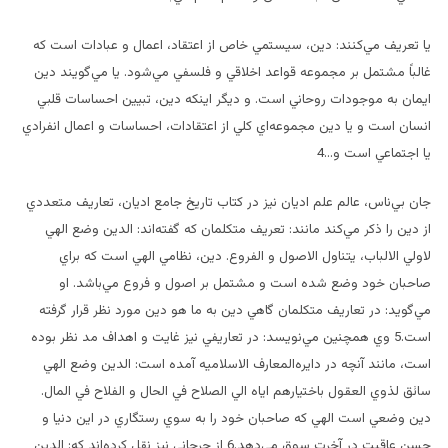
يا تعريف مي‌كنند: دين، سيستمي خاص از اعتقاد، اعمال و عبادات است كه
غالباً مشتمل بر مجموعه قواعد اخلاقي و فلسفي مي‌شود. يا مي‌گويند دين
ايمان به موجودات روحاني است. و ديگر اينكه دين، تبيين احساسات قلبي
انسان است و يا دين مجموعه‌اي كلي از اعتقادات، احساسات و اعمال انفرادي
يا اجتماعي است و…4
جان بي‌ناس، عالم علم اديان نيز در كتاب تاريخ جامع اديان، تعاريف متعددي
از دين را ذكر مي‌كند مانند: تعريف متكلمان كه گفته‌اند: الدين وضع الهي
لاولي الالباب، يتناول الاصول و الفروع. دين، نظامي الهي است كه براي
صاحبان خود وضع شده است و مشتمل بر اصول و فروع مي‌باشد. او
مي‌گويد: در تعاريف متكلمان گاهي دين به ما هو دين مورد نظر قرار گرفته
است.5 وي همچنين مي‌نويسد: در تعاريفي نيز غايت و اهداف مد نظر بوده
است، مانند آنچه در دايره‌المعارف الاسلاميه آمده است: الدين وضع الهي
سائق لذوي العقول باختيارهم اياه الي الصلاح في الحال و الفلاح في المال.
دين وضعي است الهي كه صاحبان خود را به سوي رستگاري در اين دنيا و
حسن عاقبت در آخرت سوق مي‌دهد.6 از جرجاني نيز نقل كرده‌اند كه: الدين