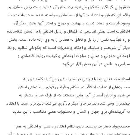
بخش‌هاي گوناگون تشكيل مي‌شود يك بخش آن عقايد است يعني حقايق و
واقعياتي كه باور و اعتقاد به آنها از مسلمانان خواسته شده است مانند: خدا،
وجود قيامت و معاد، نبوت و بهشت و دوزخ و امثال آنها. بخش ديگر آن
اخلاقيات است يعني تعاليمي كه فضائل و رذايل اخلاقي را به انسان شناسانده
و راه تهذيب نفس از رذايل و تخلق به فضائل را به وي ارائه داده است. بخش
ديگر آن شريعت و مناسك و احكام و مقررات است كه چگونگي تنظيم روابط
اجتماعي حقوقي و مدني و سلوك اجتماعي و كيفيت روابط اقتصادي و
سياسي و نظامي در اين بخش قرار مي‌گيرد.
استاد محمدتقي مصباح يزدي در تعريف دين مي‌آورد: كلمه دين به
مجموعه‌اي از عقايد، اخلاقيات، احكام و قوانين فردي و اجتماعي اطلاق
مي‌شود و اديان آسماني آيين‌هايي هستند كه از طرف خداي متعال به
پيغمبران وحي شده‌اند. در جاي ديگر يادآوري مي‌كند: دين برابر است با اعتقاد
به آفريننده‌اي براي جهان و انسان و دستورات عملي متناسب با اين عقايد.
محمدجواد باهنر مي‌نويسد: دين، نظام اعتقادي، عملي و اخلاقي به هم
پيوسته‌اي است كه از جانب خدا بر پيامبران وحي شده است تا مردم را بر آن