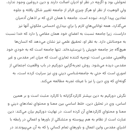
تحولش بود و اگرچه در نظر او اديان اصالت دارند و دين دروغين وجود ندارد،
ولي الوهيت از نظر او هرگز چيزي فراتر از جامعه تغيير شكل يافته و جلوه
نمادين پيدا كرده، نبوده است. جامعه با همان اثري كه بر اذهان آدميان
مي‌گذارد، همه توانايي‌هاي لازم را براي بيداري احساس ملكوتي آنها نيز
داراست، زيرا جامعه نسبت به اعضاي خود همان مقامي را دارد كه خدا نسبت
به مومنانش دارد. به نظر او، تحقيق علمي نيز نشان مي‌دهد كه انسان‌ها
هيچ‌گاه جز جامعه خويش را نپرستيده‌اند. تنها جامعه است كه به خودي خود
واقعيتي مقدس است؛ توجيه كننده تمايزي است كه ميان امر مقدس و غير
مقدس ديده مي‌شود. روش تجربه‌گرايي دوركيم در باب واقعيت اجتماعي از
اموري است كه حتي به جامعه‌شناسي ديني وي نيز سرايت كرده است، به
گونه‌اي كه وي دين را نيز با عينك تجربه مطالعه مي‌كند.
نگرش دوركيم به دين بيشتر كاركردگرايانه با كاركرد مثبت است و بر همين
اساس، وي در تحليل دين، خلط اساسي بين معنا و محتواي نمادهاي ديني و
معنا و محتواي كاركردهاي آن كرده است. در نهايت دوركيم بيان مي‌كند: دين
عبارت است از نظام به هم پيوسته و متشكلي از باورها و اعمالي در رابطه با
اشياي مقدس واين اعمال و باورهاي تمام كساني را كه به آن مي‌پيوندند در