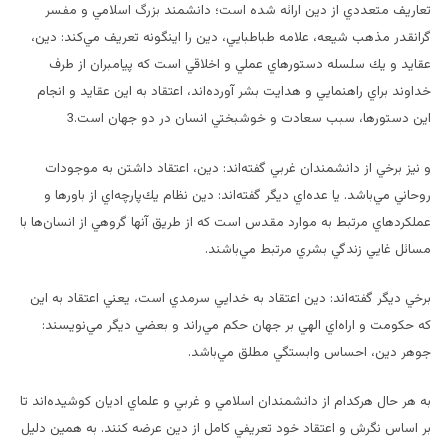
تعاريف متعددي از دين ارائه شده است؛ دانشمند بزرگ اسلامي و مفسر
گرانقدر مذهب شيعه، علامه طباطبايي،‌ دين را اينگونه تعريف مي‌كند: دين،
عقايد و يك سلسله دستورهاي عملي و اخلاقي است كه پيامبران از طرف
خداوند براي راهنمايي و هدايت بشر آورده‌اند، اعتقاد به اين عقايد و انجام
اين دستورها، سبب سعادت و خوشبختي انسان در دو جهان است.3
و نيز برخي از دانشمندان غربي گفته‌اند: دين، اعتقاد داشتن به موجودات
روحاني مي‌باشد. يا عده‌اي ديگر گفته‌اند: دين نظام يك‌پارچه‌اي از باورها و
عملكردهاي مرتبط به موارد مقدس است كه از طريق آنها گروهي از انسان‌ها با
مسائل غايي زندگي بشري مرتبط مي‌باشند.
برخي ديگر گفته‌اند: دين اعتقاد به خدايي سرمدي است، يعني اعتقاد به اين
كه حكومت و اراه‌اي الهي بر جهان حكم مي‌راند و بعضي ديگر مي‌نويسند:
جوهر دين، احساس وابستگي مطلق مي‌باشد.
به هر حال هركدام از دانشمندان اسلامي و غربي و علماي اديان كوشيده‌اند تا
بر اساس نگرش و اعتقاد خود تعريفي كامل از دين عرضه كنند. به همين دليل