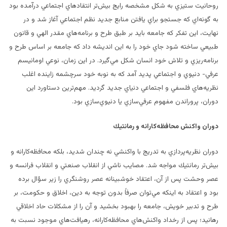
روحانيت ستيزي به شكل مشخصه رايج بيش‌تر انتقادهاي اجتماعي درآمده بود
به گونه‌اي كه جستجو براي يافتن منابع جديد نظم اجتماعي آغاز شد و در
نهايت، اين تفكر كه جامعه بايد بر طبق طرح و برنامه‌هاي مقدر الهي و قانون
طبيعي ساخته شود جاي خود را به اين انديشه داد كه جامعه بر اساس طرح و
برنامه‌ريزي و تلاش خود انسان شكل مي‌گيرد. در اين زمان، نوعي اومانيسم
عرفي- دنيوي و اجتماعي پديد آمد كه به نوبه خود سرچشمه زاينده اغلب
نظريه‌هاي فلسفي و اجتماعي دنياي جديد گرديد. مهم‌ترين دستاورد اين
دوران، پروراندن مفهوم عرفي‌سازي يا دنيوي‌سازي بود.
دوران واكنش محافظه‌كارانه و رمانتيك
دوران نظريه‌پردازي به تدريج با واكنشي نه چندان شديد، بلكه محافظه‌كارانه و
بيش‌تر رمانتيك مواجه شد. مصايب ناشي از انقلاب صنعتي و انقلاب فرانسه و
عصر وحشت پس از آن، اعتقاد خوشبينانه عصر روشنگري را زير سؤال برده
بود و اعتقاد به اينكه مي‌توان صرفاً بدون توجه به دين، اخلاق و حكومت، بر
طرح و تدبير خويش، جامعه را بهبود بخشيد و آن را از مشكلات حاد اخلاقي
رهانيد؛ پس از رخداد واكنش‌هاي محافظه‌كارانه، رهيافت‌هاي موجود نسبت به