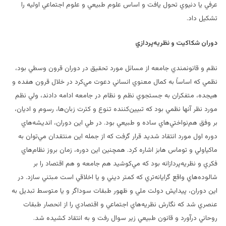
عرفي يا دنيوي تحول يافت و اساس علوم طبيعي و علوم اجتماعي اوليه را
تشكيل داد.
دوران شكاكيت و نظريه‌پردازي
نظم و قانونمندي جامعه از مسائل مورد تحقيق در دوران قرون وسطي بود،
نظمي كه اساساً به كمال معنوي انساني دعوت مي‌كرد در خلال قرون هفده و
هيجده، متفكران به جستجوي نظم و نظام در جامعه ادامه دادند، ولي نظم
مورد نظر آنها نظمي بود كه تبيين‌كننده تنوع و كثرت زبان‌ها، رسوم و اديان،
بر وفق هم‌نواختي‌هاي ساده و طبيعي بود. در طي اين دوران،‌ انديشه‌هاي
دوره اول مورد انتقاد شديد قرار گرفت كه از جمله اين منتقدان مي‌توان به
ماكياولي و توماس هابز اشاره كرد. همچنين اين دوره، زمان بروز نظام‌هاي
فكري و نظريه‌پردازانه بود كه مي‌كوشيد هم جامعه و هم اقتصاد را بر
شالوده‌هاي واقع گرايانه‌تري كه كمتر ديني و يا اخلاقي است مبتني سازد. در
اين دوران، پيدايش دولت ملي و ظهور طبقات سوداگر و يا متوسط تبديل به
عنصري شد كه نگارش نظريه‌هاي اجتماعي و اقتصادي را از انحصار طبقات
روحاني درآورد و قانون طبيعي زير سوال رفت و به انتقاد كشيده شد.