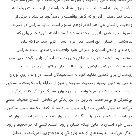
واقعيتي وارونه است. لذا ايدئولوژي شناخت راستيني از حقيقيت روابط به
دست نمي‌دهد، از آن رو كه گاهي واقعيت را وهم‌آلود مي‌بيند و دركي از
واقعيت را نشان مي‌دهد كه بر توهم استوار است. شايد ماركس در عبارت
معروف خود «دين افيون توده‌هاست» قصد داشته بگويد در جهاني كه
بهره‌كشي از انسان رايج است، دين براي انسان لازم است چرا كه بيان
دردمندي واقعي انسان و اعتراض عليه واقعيت دردمندي است. ماركس
معتقد بود تا همه شرايط اجتماعي دين به مدد انقلاب زايل نگردد، دين محو
نخواهد شد. در نظر ماركس، دين اصالت ندارد و تنها ابزاري در دست
زورمندان براي تحميل عقايد خود به ستمديدگان است. در واقع، روي آوردن
به دين به دليل توجيه وضعيت موجود و عجز از مقابله با ناملايمات و تسكين
دردهاست، زيرا انسان مي‌خواهد در اين جهان «سازگار» زندگي كند، زندگي‌اي
بي‌تعارض و بي‌مزاحمت. بنابراين در اين زندگي بي‌تعارض، انسان هميشه سعي
مي‌كند كه جهان ذهني خود را با جهان خارج سازگار كند. خلاصه سخن ماركس
اين است كه انسان دين را مي‌آفريند. دين، وارونه ديدن عالم است و وارونه
ديدن خود انسان به دليل اينكه انسان وارونه است. كسي كه در محيط وارونه
زندگي مي‌كند، انديشه‌هاي او هم وارونگي و اعوجاج پيدا مي‌كند. در تحليل