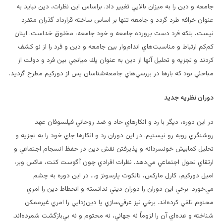
جامعه و دين را به ميزان بالايي تغيير داد. براساس اين نظرات، دين نبايد به
عنوان خرافه طرد گردد و جامعه تنها بر اساس ساخته قرارداد گذران متفرد
نيست، بلكه فرد دست پرورده جامعه و خود جامعه، مخلوق خداست. اينان
كم‌كم ارتباط و مناسبت‌هاي اندام‌وار بين جامعه و دين و فرد را از نو كشف
كردند و تجزيه و تحليل آنها از دين به عنوان يك ميانجي بين فرد و دولت از
مباحثي بود كه بارها در بررسي‌هاي جامعه‌شناسان پس از دوركيم مطرح گرديد.
دوران نظريه جديد
در اين دوره، ديگر با رد و انكارهاي حاد و ضد روحاني فيلسوفان عهد
روشنگري روبه رو نيستيم. در اين دوران رد و انكارها جاي خود را به تجزيه و
تحليل كمابيش خونسردانه و پذيرفتن نقش دين در حفظ انسجام اجتماعي و
ارتقاي تحول اجتماعي مي‌دهد. نظرات افرادي چون آگوست كنت، ماكس وبر،
اميل دوركيم، كارل ماركس، تالكوت پارسونز و
…
در اين دوره به چشم
مي‌خورد. برخي اين دوران را دوران ديني ندانسته و انحطاط دين را امري
محتوم تلقي كرده‌اند. برخي نيز عرفي‌سازي يا دين‌زدايي را امري غيرممكن
شناخته و عده‌اي آن را لزوماً نه جهاني، نه محتوم و نه بي‌بازگشت شمرده‌اند.