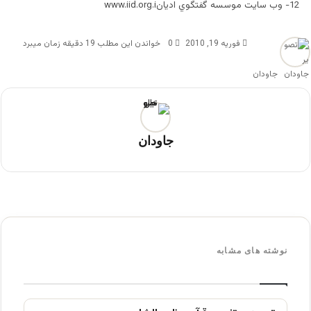
12- وب سايت موسسه گفتگوي اديانwww.iid.org.i
فوریه 19, 2010
0
خواندن این مطلب 19 دقیقه زمان میبرد
جاودان
جاودان
نوشته های مشابه