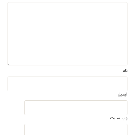
د
ی
د
گ
ا
ه
*
نام
ایمیل
وب‌ سایت