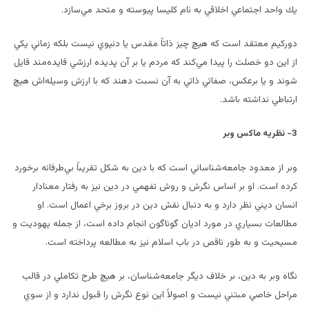
يك واحد اجتماعي اخلاقي به نام كليسا پيوسته و متحد مي‌سازد.
دوركيم معتقد است كه هيچ چيز ذاتاً مقدس يا دنيوي نيست بلكه زماني يكي
از اين دو خصلت را پيدا مي‌كند كه مردم يا بر آن پديده ارزشي فايده‌مند قايل
شوند و يا برعكس، صفاتي ذاتي به آن نسبت دهند كه با ارزش وسيله‌اش هيچ
ارتباطي نداشته باشد.
3- نظريه ماكس وبر
وبر از معدود جامعه‌شناساني است كه با دين به شكل تقريباً بي‌طرفانه برخورد
كرده است. او بر اساس نگرش و روش تفهمي در دين نيز به رفتار معنادار
انسان ديني نظر دارد و به دنبال نقش دين در بروز برخي اعمال است. او
مطالعات بسياري در مورد اديان گوناگون انجام داده است، از جمله يهوديت و
مسيحيت و به طور ناقص در باب اسلام نيز به مطالعه پرداخته است.
نگاه وبر به دين، بر خلاف ديگر جامعه‌شناسان، بر هيچ طرح تكاملي در قالب
مراحل خاصي مبتني نيست و اصولاً اين نوع نگرش را قبول ندارد و از سوي