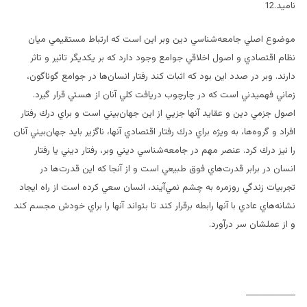
ناميد.12
موضوع اصلي جامعه‌شناسي دين وبر اين است كه ارتباط مستقيمي ميان
نظام اقتصادي و اصول اخلاقي جوامع وجود دارد كه بر يكديگر تاثير و تاثر
دارند. وبر در صدد اين بود كه اثبات كند رفتار انسان‌ها در جوامع گوناگون،
زماني فهميدني است كه در چارچوب دريافت كلي آنان از هستي قرار گيرد.
اصول جزمي دين و عقايد آنها جزيي از اين جهان‌بيني است و براي درك رفتار
افراد و گروه‌ها، به ويژه براي درك رفتار اقتصادي آنها، ناگزير بايد جهان‌بيني آنان
را نيز درك كرد. عنصر مهم در جامعه‌شناسي ديني وبر، رفتار ديني يا رفتار
انسان در برابر قدرت‌هاي فوق طبيعي است و از آنجا كه اين قدرت‌ها در
تجربيات زندگي روزمره به چشم نمي‌آيند، انسان سعي كرده است از راه ايجاد
نشانه‌هاي عادي با آنها رابطه برقرار كند تا بتواند آنها را براي خودش مجسم كند
و از عملشان سر درآورد.
____________