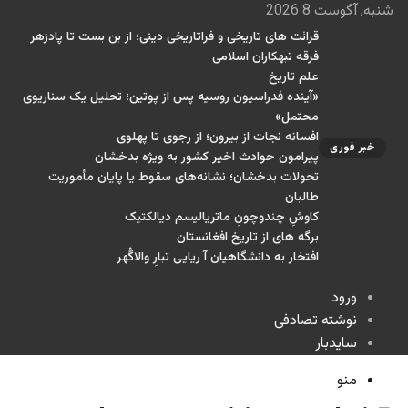
شنبه, آگوست 8 2026
قرائت های تاریخی و فراتاریخی دینی؛ از بن بست تا پادزهر
فرقه تبهکاران اسلامی
علم تاریخ
«آینده فدراسیون روسیه پس از پوتین؛ تحلیل یک سناریوی
محتمل»
افسانه نجات از بیرون؛ از رجوی تا پهلوی
خبر فوری
پیرامون حوادث اخیر کشور به ویژه بدخشان
تحولات بدخشان؛ نشانه‌های سقوط یا پایان مأموریت
طالبان
کاوشِ چندو‌چونِ ماتریالیسم دیالکتیک
برگه های از تاریخ افغانستان
افتخار به دانشگاهیان آ ریایی تبارِ والاگُهر
ورود
نوشته تصادفی
سایدبار
منو