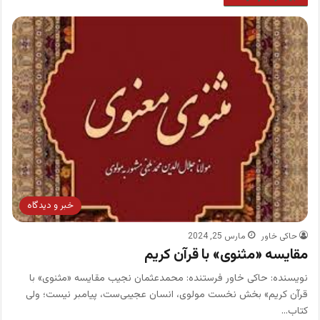
خبر و دیدگاه
حاکی خاور
مارس 25, 2024
مقایسه «مثنوی» با قرآن کریم
نویسنده: حاکی خاور فرستنده: محمدعثمان نجیب مقایسه «مثنوی» با
قرآن کریم» بخش نخست مولوی، انسان عجیبی‌ست، پیامبر نیست؛ ولی
کتاب…