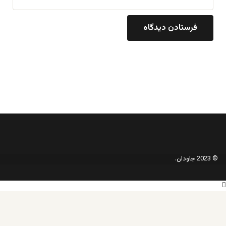
© 2023 جاودان.
دکمه
بازگشت
به
بالا