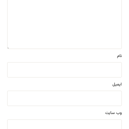
د
گ
ا
ه
*
نام
ایمیل
وب‌ سایت