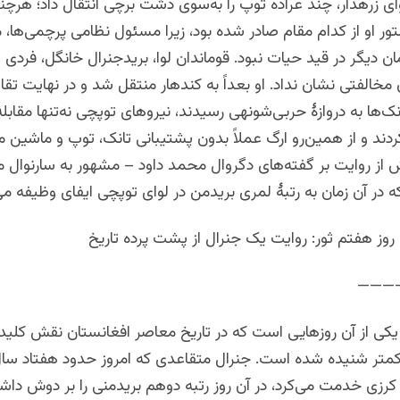
ای زرهدار، چند عراده توپ را به‌سوی دشت برچی انتقال داد؛ هرچ
 او از کدام مقام صادر شده بود، زیرا مسئول نظامی پرچمی‌ها، می
مان دیگر در قید حیات نبود. قوماندان لوا، بریدجنرال خانگل، فردی 
ن مخالفتی نشان نداد. او بعداً به کندهار منتقل شد و در نهایت تقا
ک‌ها به دروازهٔ حربی‌شونهی رسیدند، نیروهای توپچی نه‌تنها مقابله
ردند و از همین‌رو ارگ عملاً بدون پشتیبانی تانک، توپ و ماشین م
 از روایت بر گفته‌های دگروال محمد داود – مشهور به سارنوال 
 در آن زمان به رتبهٔ لمری بریدمن در لوای توپچی ایفای وظیفه می‌
وز هفتم ثور: روایت یک جنرال از پشت پرده تاریخ
———
یکی از آن روزهایی است که در تاریخ معاصر افغانستان نقش کلیدی 
متر شنیده شده است. جنرال متقاعدی که امروز حدود هفتاد سال 
رزی خدمت می‌کرد، در آن روز رتبه دوهم بریدمنی را بر دوش داشت