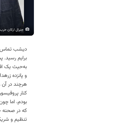
جنرال ارکان حرب 
دیشب تماس داک
برایم رسید. پ
به‌حیث یک افس
هرچند در آن 
کنار پروفیسو
بودم، اما چو
که در صحنه ح
تنظیم و شریک