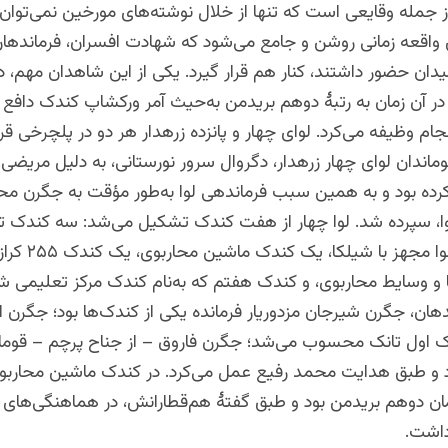
د ۷ ثور از جمله وقایعی است که تنها از خلال نوشته‌های مورخین نمی‌تو
ن واقعه زمانی روشن و جامع می‌شود که شهادت افسران، فرماندهان
میدان حضور داشتند، کنار هم قرار گیرد. یکی از این شاهدان مهم،
 آن زمان به رتبهٔ دوهم بریدمن به‌حیث آمر ورکشاپ کندک دافع ه
جام وظیفه می‌کرد. لوای چهار و پانزده زرهدار هر دو در پلچرخی قرا
ماندان لوای چهار زرهدار، دگروال سرور نورستانی، به دلیل مریضی ب
ده بود و به همین سبب فرماندهی لوا به‌طور مؤقت به جگرن مح
وا، سپرده شد. لوا چهار از هفت کندک تشکیل می‌شد: سه کندک ت
کندک دافع هوا مجهز با 
ها و وسایط محاربوی، و کندک هفتم که به‌نام کندک مرکز تعلیمی
دهان، جگرن شیرجان مزدوریار فرمانده یکی از کندک‌ها بود؛ جگرن 
ک اول تانک محسوب می‌شد؛ جگرن فاروق – از جناح پرچم – قوما
 و طبق هدایت محمد رفیع عمل می‌کرد. در کندک ماشین محاربوی
مان دوهم بریدمن بود و طبق گفتهٔ هم‌قطارانش، در هماهنگی‌های
داشت.