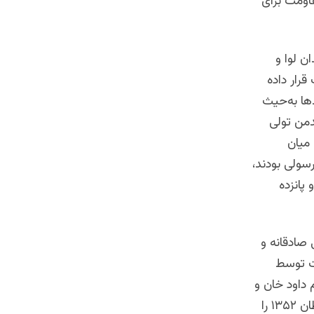
اومت برای
ن لوا و
رار داده
ها به‌حیث
دمن تولی
 میان
رسولی بودند،
پانزده
 صادقانه و
ت توسط
 داود خان و
تخطی‌های او از وعده‌های گذشته. بسیاری از این افسران تجربهٔ کودتای ۲۶ سرطان ۱۳۵۲ را