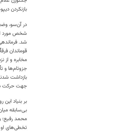
جگتورن غلام 
بازنکردن دیپ
در آن‌سو، وضع
شخص مورد اعت
شد. فرماندهی
قوماندان فرق
مخابره و از ن
جزوتام‌ها و ت
بازداشت شدند.
جهت حرکت به‌
بر بنیاد این 
بی‌سابقه میا
محمد رفیع؛ و 