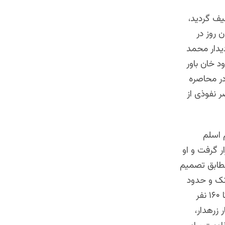
یف گردید،
 روز در
دیدار محمد
د خان باور
در محاصره
ر نفوذی از
 اسلم
 گرفت و او
مطابق تصمیم
، مسیر ارگ را در پیش گرفتند. هر کندک تانک متشکل از ۳۱ تانک و حدود
پنج نفر عمله برای هر تانک بود؛ به این ترتیب، شمار پرسونل یک کندک به ۱۵۰ تا ۱۶۰ نفر
 زرهدار،