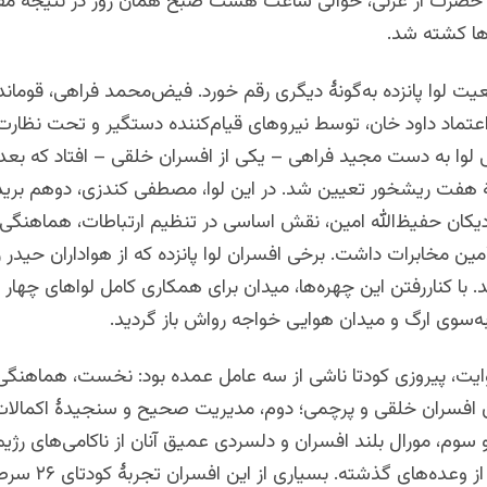
حضرت از غزنی، حوالی ساعت هشت صبح همان روز در نتیجهٔ مق
وها کشته شد.
یت لوا پانزده به‌گونهٔ دیگری رقم خورد. فیض‌محمد فراهی، قوماندا
ماد داود خان، توسط نیروهای قیام‌کننده دستگیر و تحت نظارت ق
 لوا به دست مجید فراهی – یکی از افسران خلقی – افتاد که بعد
هٔ هفت ریشخور تعیین شد. در این لوا، مصطفی کندزی، دوهم بری
زدیکان حفیظ‌الله امین، نقش اساسی در تنظیم ارتباطات، هماهنگی
أمین مخابرات داشت. برخی افسران لوا پانزده که از هواداران حیدر 
 با کناررفتن این چهره‌ها، میدان برای همکاری کامل لواهای چهار و 
سوی ارگ و میدان هوایی خواجه رواش باز گردید.
روایت، پیروزی کودتا ناشی از سه عامل عمده بود: نخست، هماهنگی
ن افسران خلقی و پرچمی؛ دوم، مدیریت صحیح و سنجیدهٔ اکمالا
سوم، مورال بلند افسران و دلسردی عمیق آنان از ناکامی‌های رژیم