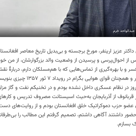
عبدالواحد خرم
تر عزیز ارینفر، مورخ برجسته و بی‌بدیل تاریخ معاصر افغانستان،
س از احوال‌پرسی و پرسیدن از وضعیت والد بزرگوارشان، از من خو
ر و با بهره‌گیری از تماس‌هایی که با هم‌مسلکان دارم، دربارهٔ نق
و پانزده زرهدار و همچنان قوای هوایی بگرام در ر
روز در نظام عسکری داخل نشده بودم و در تخنیکم نفت و گاز مزا
ر قربانوف از آذربایجان به‌حیث اسیستانت مصروف تدریس و کارها
ن عضو حزب دموکراتیک خلق افغانستان بودم و از روایت‌های دست‌
ضور داشتند آگاهی داشتم، تصمیم گرفتم این مطالب را بی‌طرفان
 بسازم.