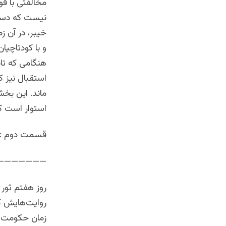
مخالفتی با قو
نیست که دستور
خیبر، در آن ز
و با کودتاچیا
هنگامی که تان
استقبال نیز ک
ماند. این بخش
استوار است که
قسمت دوم : ر
———————
روز هفتم ثور 
روایت‌هایش ک
زمان حکومت ک