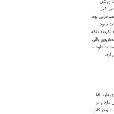
ند روشن
ر اکبر
غیرحزبی بود
عد نمود.
 نکردند بلکه
حاربوی باقی
محمد داود –
کرد.
دارد، اما
دارد و در
 و در کابل