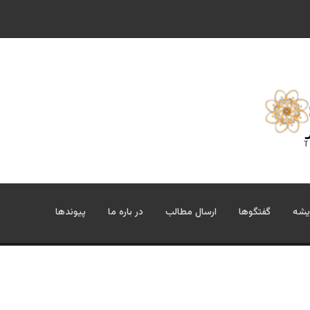
یشه
گفتگوها
ارسال مطالب
در باره ما
پیوندها