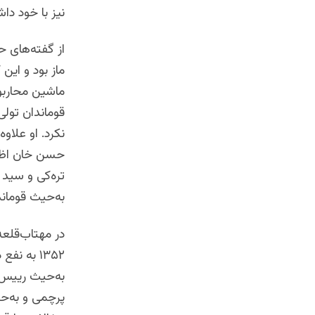
نیز با خود داش
ماز بود و این
ماشین محاربوی
قوماندان تولی
نکرد. او علاو
حسن خان اظهار
به‌حیث قومان
در مهتاب‌قلع
به‌حیث رییس 
پرچمی و به‌ح