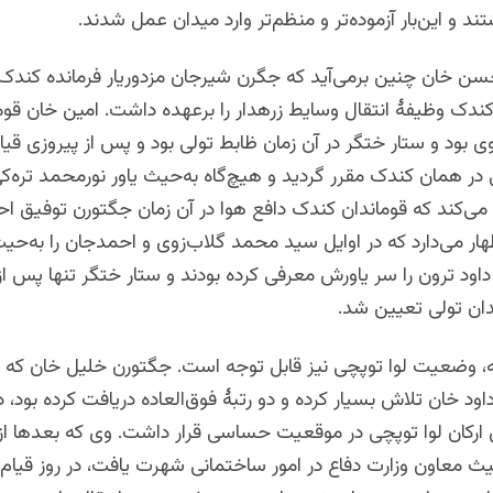
تند و این‌بار آزموده‌تر و منظم‌تر وارد میدان عمل شدند.
 کندک وظیفهٔ انتقال وسایط زرهدار را برعهده داشت. امین خان قو
 بود و ستار ختگر در آن زمان ظابط تولی بود و پس از پیروزی قیا
 در همان کندک مقرر گردید و هیچ‌گاه به‌حیث یاور نورمحمد تره‌ک
ه می‌کند که قوماندان کندک دافع هوا در آن زمان جگتورن توفیق اح
 می‌دارد که در اوایل سید محمد گلاب‌زوی و احمدجان را به‌حیث
دان تولی تعیین شد.
ه، وضعیت لوا توپچی نیز قابل توجه است. جگتورن خلیل خان که د
ارکان لوا توپچی در موقعیت حساسی قرار داشت. وی که بعدها از
یث معاون وزارت دفاع در امور ساختمانی شهرت یافت، در روز قیام