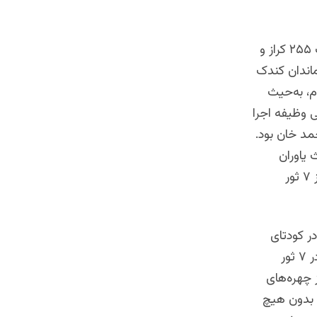
از گفته‌های حسن خان چنین برمی‌آید که جگرن شیرجان مزدوریار فرمانده کندک ۲۵۵ کراز و
ماندان کندک
م، به‌حیث
ی وظیفه اجرا
مد خان بود.
 یاوران
تره‌کی و سید داود ترون را سر یاورش معرفی کرده بودند و ستار ختگر تنها پس از ۷ ثور
ر کودتای
۱۳۵۲ به نفع داود خان تلاش بسیار کرده و دو رتبهٔ فوق‌العاده دریافت کرده بود، در ۷ ثور
 چهره‌های
 بدون هیچ