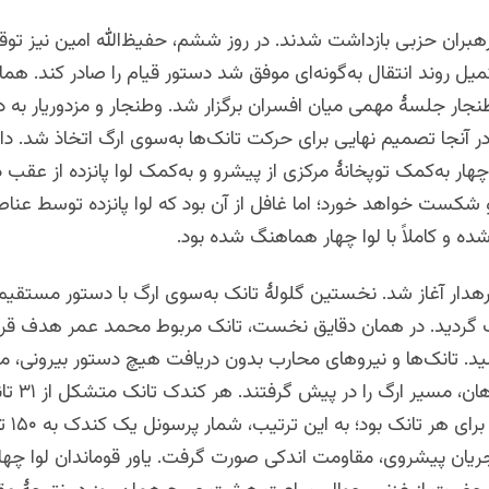
رهبران حزبی بازداشت شدند. در روز ششم، حفیظ‌الله امین نیز توق
میل روند انتقال به‌گونه‌ای موفق شد دستور قیام را صادر کند. همان
جار جلسهٔ مهمی میان افسران برگزار شد. وطنجار و مزدوریار به 
در آنجا تصمیم نهایی برای حرکت تانک‌ها به‌سوی ارگ اتخاذ شد. داو
هار به‌کمک توپخانهٔ مرکزی از پیشرو و به‌کمک لوا پانزده از عقب 
 شکست خواهد خورد؛ اما غافل از آن بود که لوا پانزده توسط عناص
ه و کاملاً با لوا چهار هماهنگ شده بود.
هدار آغاز شد. نخستین گلولهٔ تانک به‌سوی ارگ با دستور مستقیم
گردید. در همان دقایق نخست، تانک مربوط محمد عمر هدف قرار
د. تانک‌ها و نیروهای محارب بدون دریافت هیچ دستور بیرونی، 
داخلی فرماندهان
ریان پیشروی، مقاومت اندکی صورت گرفت. یاور قوماندان لوا چهار