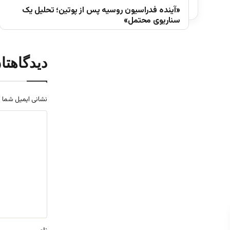
«آینده فدراسیون روسیه پس از پوتین؛ تحلیل یک
سناریوی محتمل»
دیدگاهتا
نشانی ایمیل شما 
د
ی
د
گ
ا
ه
*