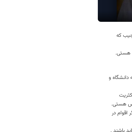
جیب که
ن هستی.
 دانشگاه و
کثریت
خص هستی.
 اقوام در
د باشند .