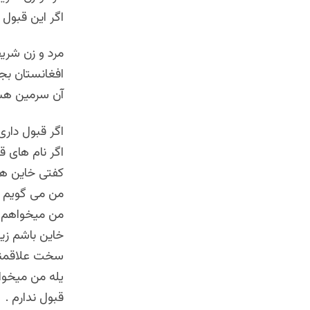
اگر این قبول
مرد و زن شری
افغانستان بجا
آن سرمین هس
اگر قبول دار
اگر ‌نام های 
کفتی خاین هس
من می گویم . 
من میخواهم خ
خاین باشم زیر
سخت علاقمند 
یله من میخوام
قبول ندارم .