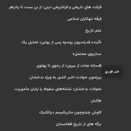
قرائت های تاریخی و فراتاریخی دینی؛ از بن بست تا پادزهر
فرقه تبهکاران اسلامی
علم تاریخ
«آینده فدراسیون روسیه پس از پوتین؛ تحلیل یک
سناریوی محتمل»
افسانه نجات از بیرون؛ از رجوی تا پهلوی
خبر فوری
پیرامون حوادث اخیر کشور به ویژه بدخشان
تحولات بدخشان؛ نشانه‌های سقوط یا پایان مأموریت
طالبان
کاوشِ چندو‌چونِ ماتریالیسم دیالکتیک
برگه های از تاریخ افغانستان