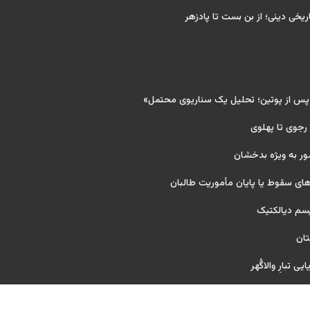
ریخی دینی؛ از بن بست تا پادزهر
 پس از پوتین؛ تحلیل یک سناریوی محتمل»
 رجوی تا پهلوی
ور به ویژه بدخشان
ای سقوط یا پایان مأموریت طالبان
یسم دیالکتیک
تان
ی تبارِ والاگُهر