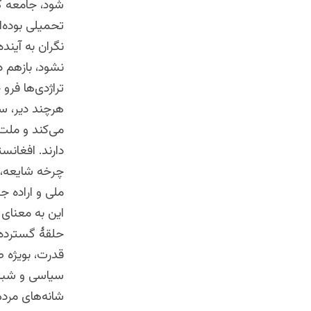
شود، جامعه گر
تحمیلی بوده‌ا
نگران به آیند
نشود، بازهم د
تراژدی‌ها فرو
هرچند دیر، سرا
می‌کند و ملت‌
دارند. افغانستا
چرخه شایعه، 
ملی و اراده ج
این به معنای 
حلقهٔ گسترده‌
قدرت، بویژه ص
سیاسی و شبکه
شانه‌های مردم