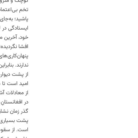
کوچک و منزوی،
تخم بی‌اعتماد
پاشید؛ به‌جای
ایستادگی در لح
خود، آخرین می
افشا نگردیده؛ 
پنهان‌کاری‌ها
ندارند. بنابرای
از پشت دیواره
امید است تا 
از معادلات آش
در افغانستانِ
گذر زمان نشان
پشت بسیاری از
است. از سقوط