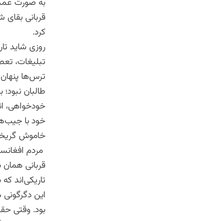
به صورت عمدی
قربانی بقای 
کرد.
روزی شاید تاری
تبلیغات، تعص
ترس‌ها پنهان 
طالبان نبود؛
خودخواهی، انح
خود با جیب‌ه
خاموش گریخت
مردم افغانستا
قربانی همان ب
تاریکی‌اند که 
این دگرگونی ه
بود. وقتی حق