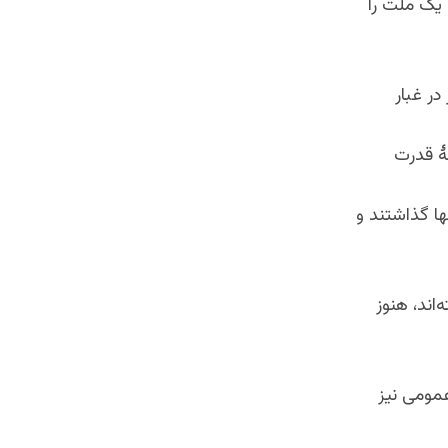
یک ملت را
در غبار
هٔ قدرت
ها گذاشتند و
اند، هنوز
عمومی نیز