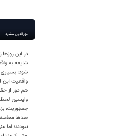
مهرالدین مشید
در این روزها ز
شایعه به واق
شود؛ بسیاری‌ه
واقعیت این اس
هم دور از حقی
واپسین لحظه‌
جمهوریت، بزرگ
صدها معامله پ
نبودند؛ اما غ