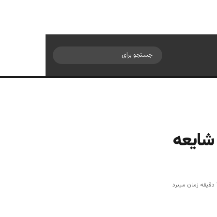
سایدبار
جستجو
برای
 شایعه