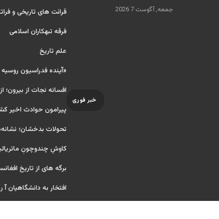
جمعه, آگوست 7 2026
قرائت های تاریخی و فراتا
فرقه تبهکاران اسلامی
علم تاریخ
«آینده فدراسیون روسیه
افسانه نجات از بیرون؛ از
خبر فوری
پیرامون حوادث اخیر کش
تحولات بدخشان؛ نشانه‌ه
کاوشِ چندو‌چونِ ماتریال
برگه های از تاریخ افغانس
افتخار به دانشگاهیان آ ریای