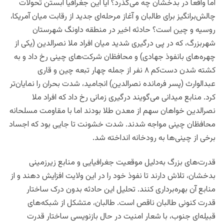
اما واقعاً در بدخشان چه می‌گذرد؟ آیا این جغرافیا آبستن تحولات
چالش‌برانگیز برای طالبان و آغاز مرحله‌ای جدید از رقابت میان آمریکا،
روسیه و چین است؟ حادثه اخیر در منطقه داونگ شهرستان
شهربزرگ، که در پی درگیری شدید میان افراد ملا نصرالدین (یکی از
چهره‌های بانفوذ جهادی) و محافظان شرکت‌های چینی رخ داد و به
کشته شدن دست‌کم ۸ نفر از جمله چهار تبعه چین و قاری
عبدالوارث (پسر فرمانده نصرالدین) انجامید، شدت بحران را نمایان‌تر
کرد. منابع میدانی می‌گویند درگیری زمانی رخ داد که افراد ملا
نصرالدین خواهان سهم از معدن طلا بودند اما با مقاومت مسلحانه
محافظان چینی مواجه شدند. شدت خشونت تا جایی بود که اجساد
برخی از چینی‌ها به رودخانه انداخته شد.
قدرت‌های بزرگ به‌دلیل موقعیت جغرافیایی و منابع زیرزمینی
بدخشان، تلاش دارند تا نفوذ خود را در این ولایت افزایش دهند و از
منابع آن بهره‌برداری کنند. تحلیل این حادثه بدون درک ساختار
قدرت کنونی طالبان ناقص است. طالبان، متشکل از شبکه‌های
قبیله‌ای جنوب، با شعار امنیت در حال بازنویسی ساختار قدرت