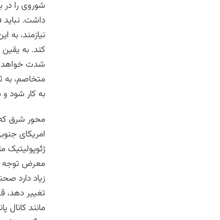
شوروی را در ب
داشت. نباید 
نیازمند، به ای
کند. به یقین 
شدت خواهد گر
متخاصم، به ث
به کار شود و 
محور شرق که ج
امریکای جنوب
ژئوپولیتیک ما
معرض توجه رق
زیاد دارد صحن
تغییر دهد، ق
مانند کانال پا