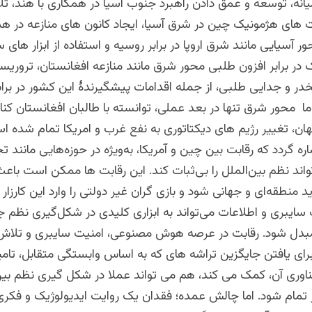
یانه، توسعه و عمق دادن راهبرد جنوب آسیا در همکاری با هند، تل
ت های هژمونیک چین در شرق آسیا، ایجاد کانون های منازعه در ه
ر آسیایی مانند شرق اروپا در برابر روسیه و استفاده از ابزار های
در برابر افزون طلبی محور شرق مانند منازعه افغانستان، تروریسم
در و جدایی طلبی، از جمله اقدامات پیشگیرندۀ این کشور در براب
 محور شرق تنها در بعد عملی، توانسته با طالبان افغانستان کنار 
ن، تغییر رژیم های دیکتاتوری به نفع غرب و امریکا تمام شده ا
ره گردد که رقابت بین چین و آمریکا، به‌ویژه در حوزه‌هایی مانند ت
واند نظم بین‌الملل را بی‌ثبات کند. این رقابت ها ممکن است با
منطقه‌ای و جهانی شود و بازی گران غیر دولتی را وارد این کارزار ر
 سایبری و اطلاعات می‌تواند به ابزاری کلیدی در شکل‌گیری نظم ج
بدل شود. رقابت در عرصه هوش مصنوعی، امنیت سایبری و تلا
رای یافتن جایگزین تراشه های که به اساس وابستگی متقابل، تام
اوری آن، کمک می کند، هم می تواند عملا در شکل گیری نظم بین
ار تمام شود. اما چالش عمده؛ فقدان یک روایت ایدیولوژیک و فک