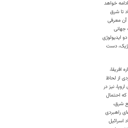
ادامه خواهد
د تا شرق
ر آن معرفی
 جهانی
و ایدیولوژی
وژیک، دست
ه افریقا،
ی از لحاظ
روپا، نیز در
که احتمال
فع شرق،
ای راهبردی
د اسرائیل