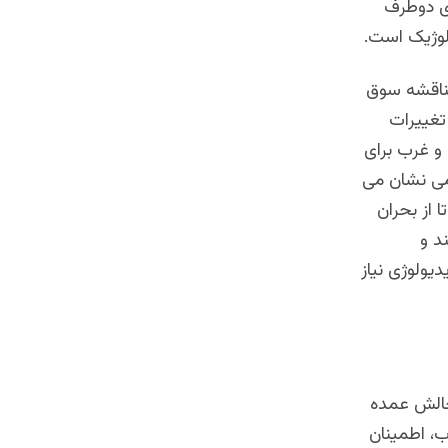
ای دوطرف
لوژیک است.
ناقشه سوق
تغییرات
و غرب برای
می نشان می
 از بحران
د و
یولوژی نیاز
 چالش عمده
ب، اطمینان