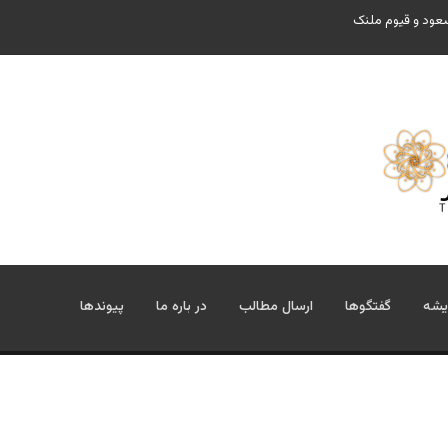
سعود و قیوم ملنک
یشه
گفتگوها
ارسال مطالب
در باره ما
پیوندها