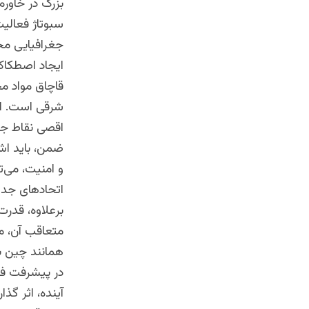
بزرگ در خاورم
سبوتاژ فعالی
جغرافیایی محو
ایجاد اصطکاک 
قاچاق مواد مخ
شرقی است. اما
اقصی نقاط جها
ضمن، باید اشا
و امنیت، می‌ت
اتحادهای جدید 
برعلاوه، قدرت
متعاقب آن، م
همانند چین ب
در پیشرفت فن
آینده، اثر گذ