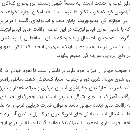
رابر غرب به شدت آزمند به منصۀ ظهور رساند، این بحران کماکان 
فراموش کرد که غرب تکنو-فاشیست، تا حد امکان اجازه نخواهد دا
ن بی موازنه گی ایدیولوژیک، پایان دهد و ایدیولوژی رقیب را در براب
که با تامین توازن ایدیولوژیک در این عرصه، رقابت های ایدیولوژیک
فت. همچنان، احتمال زیاد دارد که دنیای پساقطبی با پیشکش د
بات نسبی برسد. مشروط بر اینکه شرق در ایجاد یک تفکر ایدیول
در رفع این بی موازنه گی، سهم بگیرد.
نوب جهانی را نیز با خود دارد، در تلاش است تا نفوذ خود را در قار
ی، شرق میانه، شرق دور و جنوب آسیا، گسترش دهد. مناطق راهبرد
نند کمربند هارتلندی جغرافیای آسیای مرکزی و میانه، قفقاز و شرق ا
ابت آمیز قدرت های شرقی با غربی است. یک جغرافیای جدیدی 
ه رقابت های آینده جهانی باشد و توازن قدرت دریایی غرب را به ن
طب شمال است. تلاش های امریکا برای در کنترل داشتن آب راه ه
نامه، جزایر دارای اهمیت استراتیژیک مانند گرینلند، تلاش برای ایجا