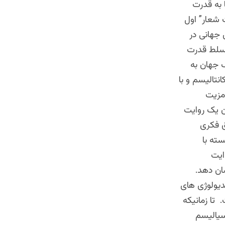
ا به قدرت
 شعار” اول
 جهانی در
تسلط قدرت
ک جهان به
نتالیسم و با
 مزیت
ن یک روایت
ق فکری
سته با
ایت
شان دهد.
یدیولوژی های
 تا زمانیکه
سیالیسم