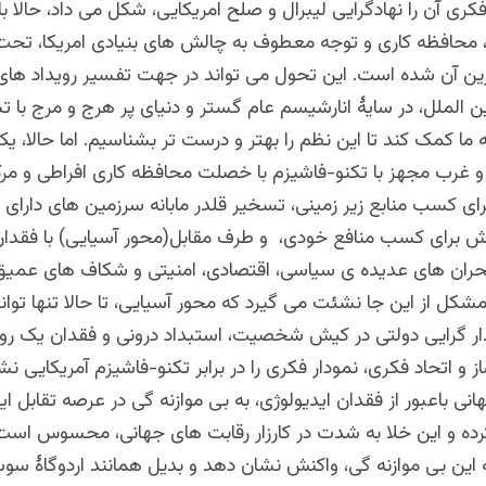
فکری آن را نهادگرایی لیبرال و صلح امریکایی، شکل می داد، حالا ب
محافظه کاری و توجه معطوف به چالش های بنیادی امریکا، تحت
گزین آن شده است. این تحول می تواند در جهت تفسیر رویداد های
 الملل، در سایۀ انارشیسم عام گستر و دنیای پر هرج و مرج با 
ه ما کمک کند تا این نظم را بهتر و درست تر بشناسیم. اما حالا، ی
و غرب مجهز با تکنو-فاشیزم با خصلت محافظه کاری افراطی و مرکا
ای کسب منابع زیر زمینی، تسخیر قلدر مابانه سرزمین های دارای
اش برای کسب منافع خودی، و طرف مقابل(محور آسیایی) با فقدا
بحران های عدیده ی سیاسی، اقتصادی، امنیتی و شکاف های عمی
کل از این جا نشئت می گیرد که محور آسیایی، تا حالا تنها توان
 گرایی دولتی در کیش شخصیت، استبداد درونی و فقدان یک رو
ز و اتحاد فکری، نمودار فکری را در برابر تکنو-فاشیزم آمریکایی ن
هانی باعبور از فقدان ایدیولوژی، به بی موازنه گی در عرصه تقابل ا
رده و این خلا به شدت در کارزار رقابت های جهانی، محسوس است.
ه این بی موازنه گی، واکنش نشان دهد و بدیل همانند اردوگاۀ سو