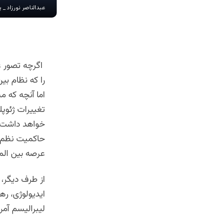
عبدالناصر نورزاد _
اگرچه تصور ع
را که نظام بی
اما آنچه که 
تغییرات ژئوپ
خواهد داشت. د
حاکمیت نظم پ
عرصه بین المل
از طرف دیگر، 
ایدیولوژی، رها
لیبرالیسم آمر