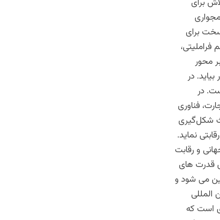
اش برای
مجواری
 سخت برای
 فراملیتی،
ر محور
بیاید. در
ست. در
جارت، فناوری
عث شکل‌گیری
قابتی نماید.
هانی و رقابت
ش قدرت های
ین می شود و
 المللی
ری است که