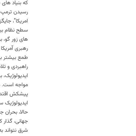
که بنیاد های 
رسیدن ترمپ، 
امریکا”، جای
سطح نظام بین
های زور گو، ب
رهبری آمریکا 
طمع بیشتر بر
راهبردی و تل
ایدیولوژیک، 
مواجه است. مش
پیشکش اقتدار
ایدیولوژیک سا
حالا، بحران ج
جهانی، گذار ک
شرق نتواند ب