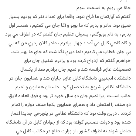
حالا مي رويم به قسمت سوم
گفتم كه آپارتمان ما فراخ نبود. واقعا براي تعداد نفر كه بوديم بسيار
ضيق بود. مادر و پدرم كه ما بوبو و آغا جان مي گفتيم ، همسر اول
پدرم ، به نام بوبوگلم ، پسرش عظيم جان گغتم كه در اطراف مي بود
و گاه كاهي كابل مي آمد ؛ چهار برادرم ، مادر كلان پدري من كه بي
بي جان خطاب مي كرديم ؛ اما ديري نگذشت كه جاي ما بهتر شد.
خواهرم گفتم كه ازدواج كرده بود و برادرم شفيق جان براي
تحصيلات عازم فرانسه شد و تميم جان برادرم بعد از يكسال
دانشكده انجنيري دانشگاه كابل عازم جاپان شد و همايون جان در
دانشگاه نظامي شروع به تحصيل كرد. داستان همايون و تميم
جالب اســت زيرا تميم جان دو سال خورد تر بود و فوق العاده لايق.
دو صنف را امتحان داد و همراي همايون يكجا صنف دوازه را تمام
كردند . درين وقت بود كه دانشگاه نظامي در پلچرخي جديدا اعمار
شده بود و دولت تصميم گرفته بود كه از جوانان كابل در آن دانشگاه
شامل شوند نه اطراف كشور . از وزارت دفاع در مكاتب كابل مي