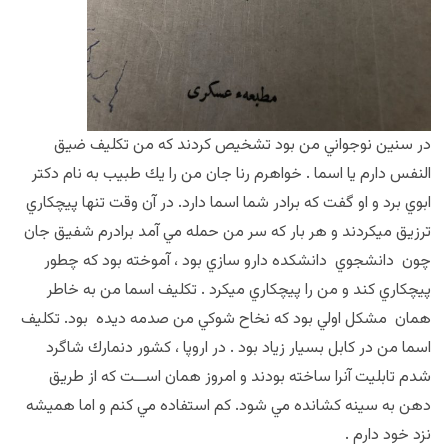
در سنين نوجواني من بود تشخيص كردند كه من تكليف ضيق
النفس دارم يا اسما . خواهرم رنا جان من را يك طبيب به نام دكتر
ابوي برد و او گفت كه برادر شما اسما دارد. در آن وقت تنها پيچكاري
ترزيق ميكردند و هر بار كه سر من حمله مي آمد برادرم شفيق جان
چون دانشجوي دانشكده دارو سازي بود ، آموخته بود كه چطور
پيچكاري كند و من را پيچكاري ميكرد . تكليف اسما من به خاطر
همان مشكل اولي بود كه نخاح شوكي من صدمه ديده بود. تكليف
اسما من در كابل بسيار زياد بود . در اروپا ، كشور دنمارك شاگرد
شدم تابليت آنرا ساخته بودند و امروز همان اســت كه از طريق
دهن به سينه كشانده مي شود. كم استفاده مي كنم و اما هميشه
نزد خود دارم .