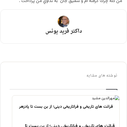
من كله چرك گرفته ام و شفيق جان به تداوي من پرداخت .
داکتر فرید یونس
نوشته های مشابه
قرائت های تاریخی و فراتاریخی دینی؛ از بن بست تا