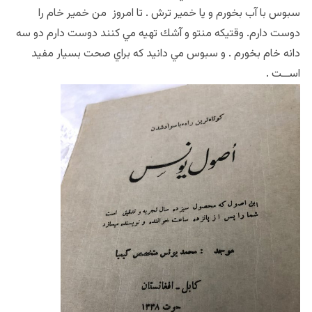
سبوس با آب بخورم و يا خمير ترش . تا امروز من خمير خام را
دوست دارم. وقتيكه منتو و آشك تهيه مي كنند دوست دارم دو سه
دانه خام بخورم . و سبوس مي دانيد كه براي صحت بسيار مفيد
اســت .