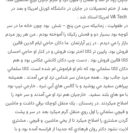
جاپان زود تر آمد و همان را قبول كرد و عازم جاپان براي تحصيل شد.
بعد از ختم تحصيلات در جاپان در دانشگاه كورنل امريكا و بعد در
VA Tech امريكا استاد شد .
در طفوليت ، زمانيكه سن من پنج – شش بود چون خانه ما در سر
كوچه بود بسيار دو و فحش ركيك را آموخته بودم . من هر روز مردم
بازار را مي ديدم . در زير آپارتمان ما دكان حاجي ايام الدين قالين
فروش بود. پايين تر كاكا اختر بوت فروش و در كنار او حاجي احسان
كاكا قالين فروش بود . دست چپ دكان كانشي عكاس بود و هم
دكان كاكا سلماني بود كه نام او فراموش ام شده است. كاكا سلماني
مرد جالب بود . همه مردمان سر شناس نزد او مي آمدند . هميشه
پيراهن سفيد مي پوشيد و با گالس هاي آبي تبره . خارجي تيپ بود
با مو هاي بلند سفيد. خارجيان هم نزد او مي آمدند و سر خود را
اصلاح ميكردند .در زمستان ، يك منقل كوچك برقي داشت و ماشين
و قيچي سلماني را اول روي منقل گرم ميكرد بعد در سر و پشت
گردن مشتري را اصلاح ميكرد تا از يخي ماشين. و قيچي ، مشتري
اذيت نشود دكتر روان فرهادي كه جديدا از فرانسه آمده بود و با