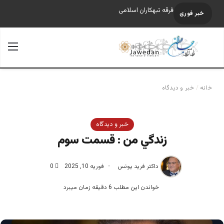
قابل توجه آقایان احمد مسعود و قیوم ملنک
خبر فوری
جستجو برای
منو
خانه
/
خبر و دیدگاه
خبر و دیدگاه
زندگي من : قسمت سوم‎
داکتر فرید یونس
فوریه 10, 2025
0
خواندن این مطلب 6 دقیقه زمان میبرد