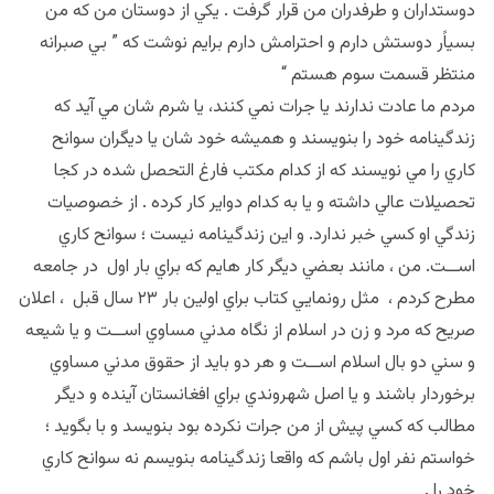
دوستداران و طرفدران من قرار گرفت . يكي از دوستان من كه من
بسياًر دوستش دارم و احترامش دارم برايم نوشت كه ” بي صبرانه
منتظر قسمت سوم هستم “
مردم ما عادت ندارند يا جرات نمي كنند، يا شرم شان مي آيد كه
زندگينامه خود را بنويسند و هميشه خود شان يا ديگران سوانح
كاري را مي نويسند كه از كدام مكتب فارغ التحصل شده در كجا
تحصيلات عالي داشته و يا به كدام دواير كار كرده . از خصوصيات
زندگي او كسي خبر ندارد. و اين زندگينامه نيست ؛ سوانح كاري
اســت. من ، مانند بعضي ديگر كار هايم كه براي بار اول در جامعه
مطرح كردم ، مثل رونمايي كتاب براي اولين بار ٢٣ سال قبل ، اعلان
صريح كه مرد و زن در اسلام از نگاه مدني مساوي اســت و يا شيعه
و سني دو بال اسلام اســت و هر دو بايد از حقوق مدني مساوي
برخوردار باشند و يا اصل شهروندي براي افغانستان آينده و ديگر
مطالب كه كسي پيش از من جرات نكرده بود بنويسد و با بگويد ؛
خواستم نفر اول باشم كه واقعا زندگينامه بنويسم نه سوانح كاري
خود را .