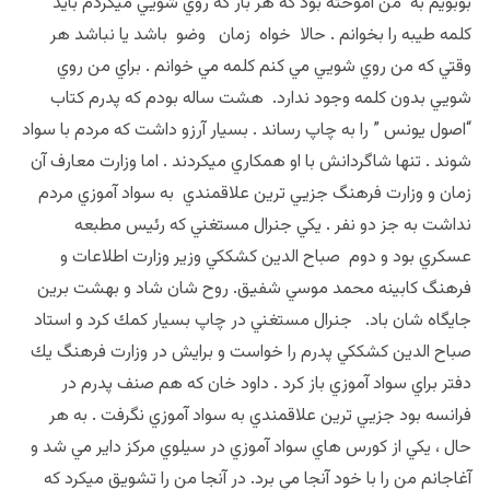
بوبويم به من آموخته بود كه هر بار كه روي شويي ميكردم بايد
كلمه طيبه را بخوانم . حالا خواه زمان وضو باشد يا نباشد هر
وقتي كه من روي شويي مي كنم كلمه مي خوانم . براي من روي
شويي بدون كلمه وجود ندارد. هشت ساله بودم كه پدرم كتاب
“اصول يونس ” را به چاپ رساند . بسيار آرزو داشت كه مردم با سواد
شوند . تنها شاگردانش با او همكاري ميكردند . اما وزارت معارف آن
زمان و وزارت فرهنگ جزيي ترين علاقمندي به سواد آموزي مردم
نداشت به جز دو نفر . يكي جنرال مستغني كه رئيس مطبعه
عسكري بود و دوم صباح الدين كشككي وزير وزارت اطلاعات و
فرهنگ كابينه محمد موسي شفيق. روح شان شاد و بهشت برين
جايگاه شان باد. جنرال مستغني در چاپ بسيار كمك كرد و استاد
صباح الدين كشككي پدرم را خواست و برايش در وزارت فرهنگ يك
دفتر براي سواد آموزي باز كرد . داود خان كه هم صنف پدرم در
فرانسه بود جزيي ترين علاقمندي به سواد آموزي نگرفت . به هر
حال ، يكي از كورس هاي سواد آموزي در سيلوي مركز داير مي شد و
آغاجانم من را با خود آنجا مي برد. در آنجا من را تشويق ميكرد كه