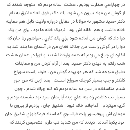
در چهاراهي صدارت بوديم ، هشت ساله بودم كه متوجه شدند كه
از گوش من مواد بيرون مي شود. يك داكتر فوق العاده لايق به نام
دكتر حميد مشهور به مولانا در مقابل دروازه ولايت كابل هم معاينه
خانه داشت و هم خانه اش بود . نزديك خانه ما بود . براي من يك
دوا داد كه گوش من آماده شود براي پاك كاري . خواهرم رنا جان كه
دوا را در گوش راست من چكاند فغان من در آسمان ها بلند شد به
انذاره اي چيغ مي زدم كه همه وارخطا شدند و فورا در همان هشت
شب رفتم به ديدن دكتر حميد. بعد از آرام كردن من و معاينات
دقيق متوجه شد كه هر دو پرده گوش من ، طرف راست سوراخ
كلانتر و چپ بسيار كوچك سوراخ اســت . بعد ازين كه من جور
شدم متاسفانه در سن ده ساله بودم كه كله چرك شدم . چون
بسيار تب داشتم راه پته هاي زينه آپارتمان سرد بود نشسته بودم و
گريه ميكردم . آغاجانم خانه نبود . شفيق جان ، برادرم از بيرون با
مهمان اش پروفيسور پلت فرانسوي كه استاد فرمكولوژي شفيق جان
بود يكجا آمدند. ديدند كه من شديد تب دارم تشخيص كردند كه