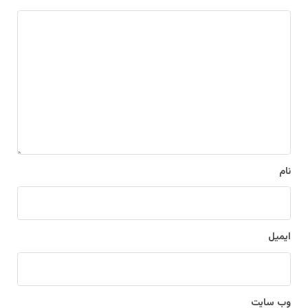
د
ی
د
گ
ا
ه
*
نام
ایمیل
وب‌ سایت