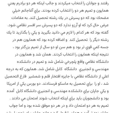
رفتند و جوانان را انتخاب ميكردند و جالب اينكه هر دو برادرم يعني
همايون و تميم هر دو را انتخاب كرده بودند. براي آغاجانم خيلي
مضحك بود كه دو پسرش در يك رشته تحصيل كند. به مقامات
عرض حال كرد كه او آرزو ندارد كه دو پسرش سر افسر نظامي شود.
گفته بود كه هر كدام را لازم مي دانيد بگيريد و يكي را بگذاريد تا يك
رشته ديگر را تحصيل كند و اضافه كرده بود كه همايون هم در
جسه كمي قوي تر بود و هم سن او دو سال از تميم بزرگتر بود ،
نتيجه اينكه همايون را انتخاب كردند. همان شد و همايون در
دانشگاه نظامي واقع پلچرخي شامل شد و تميم در دانشكده
مهندسي و انجنيري دانشگاه كابل شامل شد. همايون كه به درجه
اعلي از دانشگاه نظامي با جايزه افتخار قلم و شمشير فارغ التحصيل
شد ، او را براي تحصيل به ماسكو فرستادند. دو بورس يكي از امريكا
و يكي جاپان براي دانشكده مهندسي و انجنيري دانشگاه كابل آمده
بود و دانشجويان بايد براي اينكه انتخاب شوند امتحان مي دادند .
تميم به هر دو امتحان داد و در هر دو موفق شده بود و اما جواب