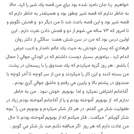
خواهرم رنا جان نامزد شده بود براي من قصه يك شير را كرد. حالا
به خاطر ندارم كه قصه شير چطور بود و همينقدر به خاطر دارم كه
قصه شير بود و اين قصه باعث شد تا من ديگر دو و فحش نگويم و
تا امروز كه ٧٣ ساله مي شوم از دو و فحش دادن نفرت دارم . اين
اولين درس بود كه من در سن شش هفت سالگي از دكتر روان
فرهادي كه پسان خودش به حيث يك عالم نامدار و اديب عرض
اندام كرد ، بياموزم. بسيار دوست داشتم كه در كودكي جوالي ( حمال
) باشم . هر روز گريه ميكردم كه يك صندوق را با ريسمان در پشت
من بسته كنند و اين كار را ميكردند و من از سر كوچه تا آخر كوچه با
صندوق در پشتم بالا و پايين مي رفتم و عاشق جوالي گري بودم .
آغاجانم اعتراض نميكرد و اما بوبويم خوش نبود . من به خاطر
ندارم كه از بوبويم آموخته بودم و يا از آغاجانم آموخته بودم زياد در
طفوليت شكر مي گفتم. در هر كار شكر ميكردم و بوبويم من را “بچه
شكر گويكم ” ميگفت . فكر ميكنم كه از بوبويم آموخته بودم تا حال
من عادت دارم كه هر روز اگر مبالغه نكنم صد بار شكر مي گويم .