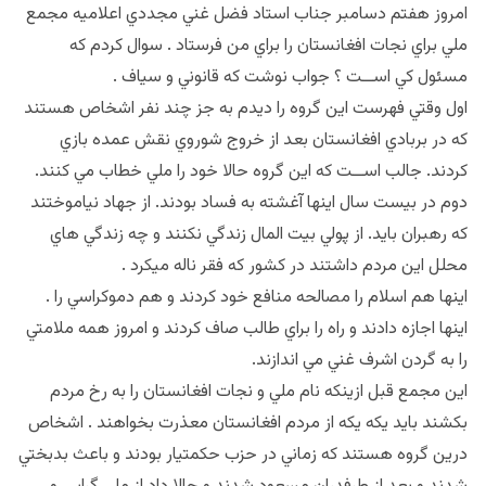
امروز هفتم دسامبر جناب استاد فضل غني مجددي اعلاميه مجمع
ملي براي نجات افغانستان را براي من فرستاد . سوال كردم كه
مسئول كي اســت ؟ جواب نوشت كه قانوني و سياف .
اول وقتي فهرست اين گروه را ديدم به جز چند نفر اشخاص هستند
كه در بربادي افغانستان بعد از خروج شوروي نقش عمده بازي
كردند. جالب اســت كه اين گروه حالا خود را ملي خطاب مي كنند.
دوم در بيست سال اينها آغشته به فساد بودند. از جهاد نياموختند
كه رهبران بايد. از پولي بيت المال زندگي نكنند و چه زندگي هاي
محلل اين مردم داشتند در كشور كه فقر ناله ميكرد .
اينها هم اسلام را مصالحه منافع خود كردند و هم دموكراسي را .
اينها اجازه دادند و راه را براي طالب صاف كردند و امروز همه ملامتي
را به گردن اشرف غني مي اندازند.
اين مجمع قبل ازينكه نام ملي و نجات افغانستان را به رخ مردم
بكشند بايد يكه يكه از مردم افغانستان معذرت بخواهند . اشخاص
درين گروه هستند كه زماني در حزب حكمتيار بودند و باعث بدبختي