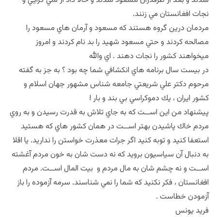
شدند و بعد از طرفدران مسعود شدند و حالا داد از ملي گرايي و
نجات افغانستان مي زنند.
مردمان درين گروه هستند كه مسعود و آرمان هاي مسعود را
مصالحه كردند و حتي مسعود شهيد را بد نام كردند و امروز
ميخواهند كشور را نجات دهند . اي والله
در بيست سال برنامه هاي انكشافي شما چه بود ؟ به جز به گفته
مرحوم دكتر علي شريعتي جامعه شناس مشهور جهان اسلام و
كشور ايران ، يك دموكراسي بي بند و بار !
پيشنهاد من اين اســت كه به جاي تلاش به قدرت رسيدن و به روي
مردم خاك پاشيدن بهتر اســت در همان كشور هاي كه هستيد
استعفا كنيد و توبه كنيد اگر جرات معذرت خواستن را نداريد. يا اقلا
به دنبال آن سياسيون برويد كه نه دست شان به خون مردم آغشته
اســت و نه چشم شان به مال مردم و بيت المال اســت. مردم
افغانستان ، فكر نكنيد كه شما را نمي شناسند. سرمه آزموده را باز
آزمودن خطاست .
فريد يونس