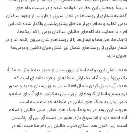
ولایت‌ها انتقال میدهند.
هدف اصلی این برنامه، از بین بردن بافت
دیرینۀ جمعیتی این جغرافیا خوانده شده و در بیست ماه های
گذشته
شماری از روستاها در تخار، سرپل و فاریاب، از وجود ساکنان
بومی تخلیه و به افرادی از مناطق پشتون‌نشین واگذار شده اند. این
افراد با حمایت دادگاه‌های طالبان، ساکنان بومی را که اُزبک‌ها،
تاجک‌ها، هزاره‌ها و ایماق‌ها را از روستاهای‌شان بیرون رانده اند و در
شمار دیگری از روستاهای شمال نیز، تنش میان ناقلین و بومی‌ها
جریان دارد.
هدف اصلی این برنامه انتقال تروریستان از جنوب به شمال به مثابۀ
یک پروژۀ پبچیدۀ استخباراتی منطقه ای و فرامنطقه ای است که
هدف آن تبدیل کردن شمال افغانستان به وزیرستان جدید و صدور
تروریسم و انتقال گروه‌های تروریستی به کشور های آسیای میانه و
دامن زدن به جنگ های نیابتی در منطقه خوانده شده است.
هرچند این روند در بحبوحۀ جنگ های لفظی میان طالبان و اسلام
آباد ادامه دارد و اما سرنخ بازی هنوز در دست آی اس آی پاکستان
است؛ زیرا اکنون هم اسکان قدرت طالبان زیر نام ملاهبت الله در