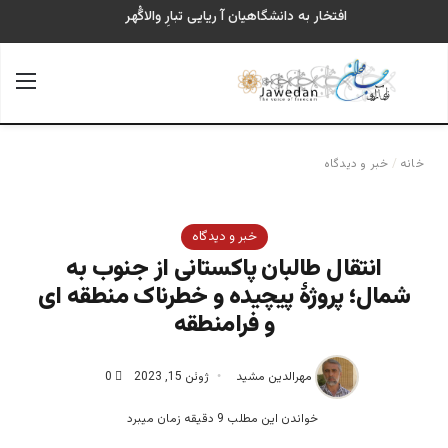
افتخار به دانشگاهیان آ ریایی تبارِ والاگُهر
جستجو برای
منو
خانه
/
خبر و دیدگاه
خبر و دیدگاه
انتقال طالبان پاکستانی از جنوب به
شمال؛ پروژۀ پیچیده و خطرناک منطقه ای
و فرامنطقه
مهرالدین مشید
ژوئن 15, 2023
0
خواندن این مطلب 9 دقیقه زمان میبرد