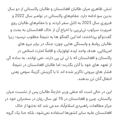
تنش ظاهری میان طالبان افغانستان و طالبان پاکستانی از دو سال
بدین سو ادامه دارد. مقام‌های پاکستانی در نوامبر سال 2022 و
فبروری سال 2023 به کابل سفر کردند و با مقام‌های طالبان روی
ضرورت سرکوب تی‌تی‌پی یا اخراج آن از خاک افغانستان به بحث و
گفت‌وگو پرداختند؛ اما این گفتگو ها به نتیجۀ مطلوب نرسید؛ زیرا
طالبان روابط و وابستگی هایی چون؛ جنگ در برابر نیرو های
امریکایی، هدف واحد ایده ئولوژیک و اقامۀ امارت اسلامی در
پاکستان و افغانستان که با تی تی پی دارند، نمی توانند، به ساده گی
از تعهد های خود با آنان بگذرند؛ اما طالبان افغانستان در نتیجۀ
فشار های بیرونی ناگزیر شده اند تا با گزینش گزینۀ سومی یعنی
انتقال آنان تن بدهند.
این در حالی است که متقی وزیر خارجۀ طالبان پس از نشست میان
پاکستان، چین و افغانستان در 16 ثور سال روان در سخنرانی خود در
مرکز مطالعات راهبردی اسلام‌آباد مدعی شد که نه‌تنها از خاک
افغانستان علیه سایر کشورها استفاده نمی‌شود، بلکه حتا یک گروه