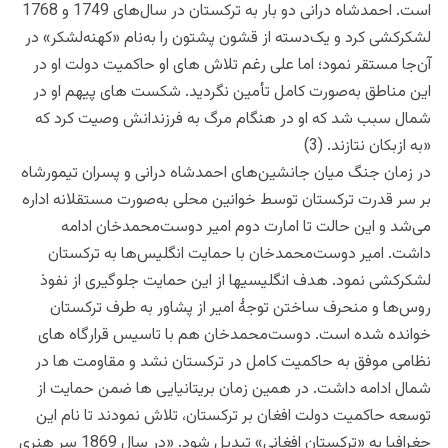
است. احمدشاه درانی دو بار به ترکستان در سال‌های 1749 و 1768
لشکرکشی کرد و یک‌دسته از قشون پشتون را به‌نام «کهنه‌لشکر» در
آن‌جا مستقر نمود؛ اما علی رغم تلاش های او حاکمیت دولت او در
این مناطق به‌صورت کامل تأمین نگردید. شکست های پیهم او در
شمال سبب شد که او در هنگام مرگ به فرزندانش وصیت کرد که
«به ازبکان نتازند. (3)
در زمان جنگ میان جانشین‌های احمدشاه درانی و پسران تیمورشاه
بر سر قدرت ترکستان توسط خوانین محلی به‌صورت مستقلانه اداره
می‌شد و این حالت تا امارت دوم امیر دوست‌محمدخان ادامه
داشت. امیر دوست‌محمدخان با حمایت انگلیس‌ها به ترکستان
لشکرکشی نمود. هدف انگلیسیها از این حمایت جلوگیری از نفوذ
روس‌ها و منحرف ساختن توجۀ امیر از پشاور به طرف ترکستان
خوانده شده است. دوست‌محمدخان هم با تاسیس قرارگاه های
نظامی موفق به حاکمیت کامل در ترکستان نشد و مقاومت ها در
شمال ادامه داشت. در همین زمان بریتانیایی ها ضمن حمایت از
توسعه حاکمیت دولت افغان بر ترکستان، تلاش نمودند تا نام این
جغرافیا به «ترکستان افغانی» تبدیل شود. «در سال 1869 سر هنری