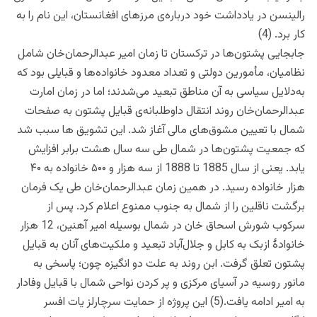
رالینسن در یادداشت خود درباره‌ی مرزهای افغانستان، این نام را به
کار برد. (4)
جابجایی پشتون‌ها در ترکستان تا زمان امیر عبدالرحمان‌خان شامل
نظامیان، مأمورین دولتی و تعداد معدود خانواده‌ها و قبایلی بود که
به‌دلایل سیاسی به آن مناطق تبعید می‌شدند؛ اما در زمان امارت
عبدالرحمان‌خان روند انتقال داوطلبانه‌ی قبایل پشتون به صفحات
شمال با تعیین مشوق‌های مالی آغاز شد. این تشویق ها سبب شد
که جمعیت پشتون‌ها در شمال طی سه سال هشت برابر افزایش
یابد. یعنی از سال 1885 تا 1888 از سه هزار و ۵۰۰ خانواده به ۴۰
هزار خانواده رسید. در همین زمان عبدالرحمان‌خان طی یک فرمان
برگشت ناقلین را از شمال به جنوب ممنوع اعلام کرد. پس از
سرکوب شورش اسحاق خان در شمال بوسیله امیر آهنین، 12 هزار
خانوادۀ ازبک به کابل و جلال‌آباد تبعید و ملکیت‌های آنان به قبایل
پشتون تعلق گرفت. ابن روند به علت دو انگیزه چون؛ پاسخی به
مانور روسیه در آسیای مرکزی و پر کردن نواحی شمال با قبایل وفادار
به امیر ادامه یافت.(5) این پروژه از حمایت سرچارلز یات افسر