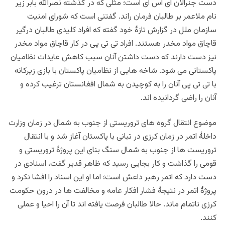
دست جنرالان آی اس آی است؛ مثلی که در گذشته نصرالله بابر زیر
نام ملاعمر بر طالبان فرمان راند.
گفتنی است که شورای امنیت
سازمان ملل در گزارش تازۀ خود گفته که افراد کلیدی طالبان درگیر
قاچاق مواد مخدر هستند. افراد تی تی پی در کار قاچاق مواد مخدر
نیز دست دارند که دست داشتن آنان سبب کاهش عایدات نظامیان
پاکستانی می شود. شاخه هایی از نظامیان پاکستان با بازی زیرکانه
با تی تی پی آنان را به کوچیدن به شمال افغانستان ترغیب کرده و
آنان را راضی گردانیده اند.
موضوع
انتقال گروه های تروریستی از جنوب به شمال در زمان وزارت
داخلۀ اتمر در زمان کرزی در تبانی با پاکستان آغاز شد و با انتقال
تروریست ها از جنوب به شمال سنگ بنای این پروژۀ تروریستی و
قومی را گذاشت و کار بجایی رسید که ظاهر قدیر گفت، اسنادی در
دست دارد که اتمر رهبر داعش است؛ اما او این اسناد را افشا نکرد و
پروژۀ اتمر در نتیجۀ فشار افکار عامه و مخالفت ها در درون حکومت
کرزی ناتمام ماند. حالا طالبان فرصت یافته اند تا آن را احیا و عملی
کنند.