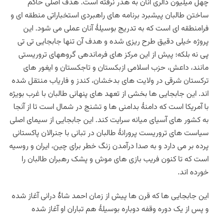
چهل میلیون دالری آنان به هدر نرفته است. هدف اصلی حاکم
ساختن طالبان پیشبرد برنامه های راهبردی استخباراتی منطقه ای و
فرامنطقه ای است که به تدریج بوسیلۀ آنان عملی می شود. این
پروژه خیلی دقیق طرح ریزی شده و هدف آن تنها جابجایی تی تی
پی نه بلکه؛ پیش از این مرکز های فرماندهی گروههای تروریستی
مانند، داعش، حزب اسلامی ازبکستان و تاجکستان و ایغور های
ترکستان شرقی در ولایت های بدخشان، کندز و فاریاب منتقل شده
اند. این جابجایی ها بخشی از تعهد های پنهانی طالبان با غرب بویژه
با آمریکا است که دامنۀ بدامنی ها و تشنج در شمال است تا از آنجا
به کشور های آسیای میانه سرایت کند. این جابجایی از سیمای اصلی
سیاست های تروریست پرورانۀ طالبان در تبانی با جنرالان پاکستانی
پرده بر می دارد و به صدا درآمدن زنگ خطر برای چین، ایران و روسیه
است که تا کنون فریب بازی های موش و پشک رهبران طالبان را
خورده اند.
این جابجایی ها که قرن ها پیش از زمان احمد شاۀ درانی آغاز شده
و پس از یک دوره وقفه دوباره بوسیلۀ هم تباران او آغاز شده