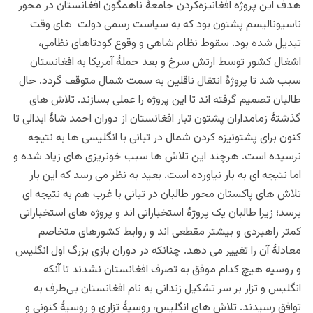
هدف این پروژه افغانیزه‌کردن جامعۀ ناهمگون افغانستان در محور
ناسیونالیسم پشتون بود که به سیاست رسمی دولت های وقت
تبدیل شده بود. سقوط نظام شاهی و وقوع کودتاهای نظامی،
اشغال کشور توسط ارتش سرخ و بعد حملۀ آمریکا به افغانستان
سبب شد تا پروژۀ انتقال ناقلین به سمت شمال متوقف گردد. حال
طالبان تصمیم گرفته اند تا این پروژه را عملی بسازند. تلاش های
گذشتۀ زمامداران پشتون تبار افغانستان از دوران احمد شاۀ ابدالی تا
کنون برای پشتونیزه کردن شمال در تبانی با انگلیسی ها به نتیجه
نرسیده است. هرچند این تلاش ها سبب خونریزی های زیاد شده و
اما نتیجه ای به بار نیاورده است. بعید به نظر می رسد که این بار
تلاش های پاکستان محور طالبان در تبانی با غرب هم به نتیجه ای
برسد؛ زیرا طالبان یک پروژۀ استخباراتی اند و پروژه های استخباراتی
کمتر راهبردی و بیشتر مقطعی اند و روابط کشورهای متخاصم
معادلۀ آن را تغییر می دهد. چنانکه در دوران بازی بزرگ اول انگلیس
و روسیه هیچ کدام موفق به تصرف افغانستان نشدند تا آنکه
انگلیس و تزار بر سر تشکیل زندانی به نام افغانستان بی‌طرف به
توافق رسیدند. تلاش های انگلیس، روسیۀ تزاری و روسیۀ کنونی و