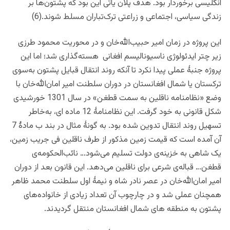
انگلیسی برخوردار بود. هدف پلان یاتی این بود که پشتون‌ها بر
زندگی سیاسی، اجتماعی و زراعتی ترک‌تباران مسلط شوند.(6)
این پروژه در زمان امیر حبیب‌الله‌خان و در محوریت محمود طرزی
زیر چتر ایدئولوژی ناسیونالیسم افغانی هسته‌گذاری شد؛ اما این
پروژه جنبۀ عملی پیدا نکرد تا آنکه روند انتقال قبایل پشتون به‌سوی
ترکستان یا شمال افغانستان در دوران سلطنت امیر امان‌الله‌خان با
وضع «نظامنامه ناقلین به سمت قطغن» در سال 1301 خورشیدی
شکل قانونی به ‌خود گرفت. این نظامنامۀ 12 ماده ای، به‌خاطر
تسهیل روند انتقال تدوین شده بود. به گونۀ مثال در بند ب مادۀ 7
آن آمده است که قیمت زمین مذکور از طرف ناقلین فی جریب زمین،
یک شاهی به خزینه‌ی دولت تسلیم می‌شود… نائب‌الحکومه‌ی
قطغن… قباله‌ی شرعی برای ناقلین می‌دهد. این قانون بعد از دوران
امیر امان‌الله‌خان در عصر نادر شاه و نیمۀ اول سلطنت محمد ظاهر
همچنان عملی شد و در چارچوب آن تعداد زیادی از خانواده‌های
پشتون به منطقه های شمال افغانستان منتقل گردیدند.