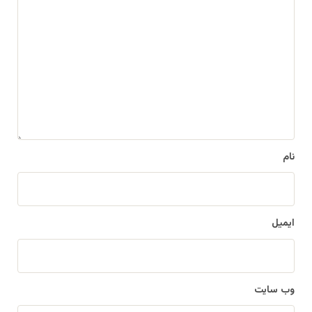
د
ی
د
گ
ا
ه
*
نام
ایمیل
وب‌ سایت