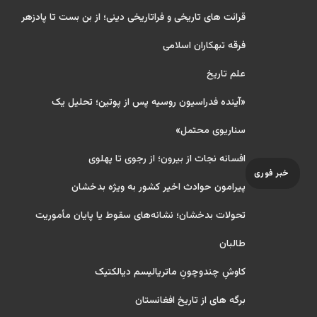
قرائت های تاریخی و فراتاریخی دینی؛ از بن بست تا پادزهر
فرقه تبهکاران اسلامی
علم تاریخ
«آینده فدراسیون روسیه پس از پوتین؛ تحلیل یک
سناریوی محتمل»
افسانه نجات از بیرون؛ از رجوی تا پهلوی
خبر فوری
پیرامون حوادث اخیر کشور به ویژه بدخشان
تحولات بدخشان؛ نشانه‌های سقوط یا پایان مأموریت
طالبان
کاوشِ چندو‌چونِ ماتریالیسم دیالکتیک
برگه های از تاریخ افغانستان