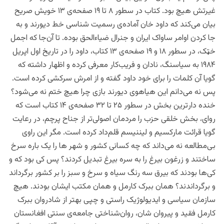
غیرتش هیچ بود. کتاب در سطور ۸ تا ۱۹ صفحه‌ی ۱۳ خویش صریح
بیان ‌می‌کند که داود خان آماده‌ی رسمیت شناسی خط دیورند و به
جا کردن اوامر ساواک ایران و جنرال ضیاءالحق بوده.‌ تا آن‌جا که اجمل
خټک، در سطور ۱۸ و ۱۹ صفحه‌ی ۱۳ کتاب، داود را در تاریخ اول اپریل
۱۹۸۴ به سیاسنگ، نادان و فریب‌کار معرفی کرده و اظهار داشته که
گویا آن کلمات را برای خود داود گفته و از امرش سرکشی کرده است.
پس نه می‌دانم این هیاهوی دیورند بازی چرا هیچ ختم نه می‌شود؟
خنده دار‌ترین بخش در سطور ۲۵ تا ۳۲ صفحه‌ی ۱۴ کتاب است که
روای،‌ بخش خلقی حزب را مردمان اصولی‌تر از جناح پرچم، در رعایت
گویا قرائت مارکسیم و لیننیسم قلم‌داد کرده است. مگر این راوی
بی‌مطالعه نه می‌داند که چه کسانی کشور و شهر ها را یک باره سرخ
ساختند و زرغون بیرغ را به سره بیرغ تبدیل کردند؟ پس کی بود که و‌
کی‌ها بودند که بیرق سه رنگ سیاه و سرخ و سبز را بر کشور برگرداند
و برگرداندند؟ همان ببرک کارمل و همان مکتب ایشان بودند. هیچ
سازمان سیاسی و ایدیولوژیک راستی و چپی بهتر از شادروان ببرک
کارمل فقید و پیروان شان، روان‌شناختی جامعه‌ی سنتی افغانستان