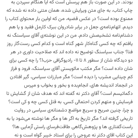
بودند. در این صورت باز هم پرسش است که آیا هنگام سپردن به
چاپ کتاب، به جای متن ویرایش شده، همان متنی داده نه شده که
ممنوع بوده است؟ در عکس قضیه، من که اولین بار محتوای کتاب را
دیدم. اتهام‌نامه‌ی جعل در برابر شادروان ببرک کارمل فقید و یا هم
دشنام‌نامه تشخیصش دادم. من در این نوشته‌ی آقای سیاسنگ نه
یافتم که چه کسی گناه‌کارِ شهرِ گناه است و کدام کسی رست‌گار روز
فنا؟ جناب سیاسنگ توضیح نه داده اند که صلاحیت داوری در هر
دو دیدگاه شان از سطور ۸ تا ۱۱- رادیو‌گرافی حزب!؟ را چه کسی برای
شان داده است؟ مگر مکتب مائویستی آقای سیاسنگ، فرود و فراز
کم چینایی مشرب را دیده است؟ مگر مبارزات سیاسی، گیر افتادن
در انجماد اندیشه های، انجام‌بده و بخور و بخواب و مپرس
دگماتیسم است؟ آقای دکتر نه گفته اند که هدف شان از گشایش تا
فرسایش و متهم کردن احتمالی کسی، به قتل کسی چه و کی است؟
‌و چرا، چنین صریح و سریع مواضع دشمنانه‌ی سیاسی در روایت
تاریخی گرفته اند؟ مگر تاریخ به اگر ها و مگر ها نوشته می‌شود یا به
راست‌گفتاری ها ‌و پژوهش‌گاهی طاقت‌فرسای راستی آزمایی ها؟
این کتابِ اقای دکتر نه عروجی را برای استاد خیبر گواه است و نه