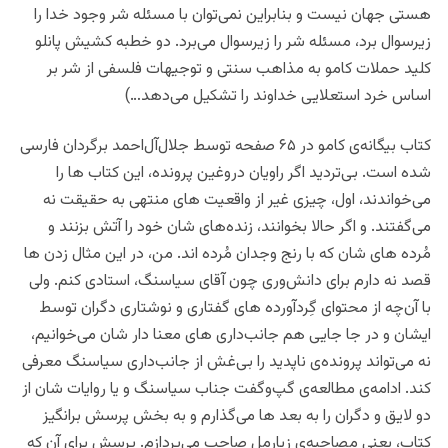
هستی جهان نیست و بنابراین نمی‌توان با مسئله شر وجود خدا را
زیرسوال برد، مسئله شر را زیرسوال می‌برد. دو خطبه کشیش پانلو
کلید حملات کامو به مذاهب سنتی و توجیهات فلسفی از شر بر
اساس خرد استعلایی خداوند را تشکیل می‌دهد…)
کتاب بیگانه‌ی کامو در ۶۵ صفحه توسط جلال‌آل‌احمد برگردان فارسی
شده است. بی‌تردید اگر راویان دروغین پرونده، این کتاب ها را
می‌خواندند، اول، چیزی غیر از واقعیت های منتهی به حقیقت نه
می‌گفتند. و اگر حالا بخوانند، زنده‌های شان خود را آتش بزنند و
مُرده های شان که با رنج وجدان مُرده اند. من، در این مثال زدن ها
قصد نه دارم برای دانش‌وری چون آقای سیاسنگ، استادی کنم.‌ ولی
با آن‌چه از محتوای گِردآورده های گفتاری و نوشتاری دگران توسط
ایشان و در جا جایی هم جانب‌داری های معنا دار‌ شان می‌خوانیم،
نه می‌تواند پرونده‌ی ‌ناپدید را بی‌‌غش از جانب‌داری سیاسنگ معرفی
کند.‌ ادامه‌ی مطالعه‌ی گپ‌وگفت جناب سیاسنگ و‌ یا روایات شان از
دو لایق و دگران را به بعد ها می‌گذارم و به بخش پرسش برانگیز
کتاب، یعنی مصاحبه‌ی زیارمل صاحب می‌پردازم. پرسش برای آن که