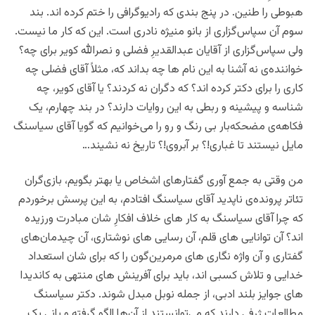
هبوطی را طنین. در پنج بندی که رادیوگرافی را ختم کرده اند. بند
سوم آن سپاس‌گزاری از بانو منیژه نادری است. این که کار ما نیست.
ولی سپاس‌گزاری از آقایان عبدالقدیرِ فضلی و نصرالله کویر برای چه؟
خواننده‌ی نه آشنا به این نام ها چه بداند که، مثلاً آقای فضلی چه
کاری را برای دکتر کرده اند؟ که دگران نه کردند؟ یا آقای کویر، چه
شناسه و پیشینه و ربطی به این روایات دارند؟ در بند چهارم، یک
فکاهه‌ی مضحکه‌بار بی رنگ و رو را می‌خوانیم که گویا آقای سیاسنگ
مایل نیستند تا غباری!؟ بر آبروی!؟ تاریخ نه نشیند…
من وقتی به جمع آوری گفتارهای اشخاص یا بهتر بگویم، باز‌ی‌‌گران
تئاتر پرونده‌ی ناپدید آقای سیاسنگ افتادم، به این پرسش برخوردم
که چرا آقای سیاسنگ به کار های خلاف افکارِ شان مبادرت ورزیده
اند؟ آن توانایی های قلم، آن رسایی های نوشتاری، آن چیدمان‌های
گفتاری و آن واژه‌ نگاری های مرمرین‌گون را که برای شان استعداد
خدایی و تلاش کسبی اند، باید برای آفرینش های منتهی به کاندیدا
های جوایز بلند ادبی، از جمله نوبل مبدل شوند. دکتر سیاسنگ
مطالعات ژرفی دارند که می‌توانستند از آن‌ها الگو گرفته و بانی یک