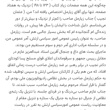
چه‌‌گونه این همه صفحات زیادِ کتاب ( ۱۲۳ تا ۱۹۸ ) نزدیک به هفتاد
صفحه، تنها برای آقای زیارمل اختصاص یافته اند؟ من،‌ ( عثمان
نجیب ) جناب زیارمل صاحب را کم‌تر از نزدیک و بیش‌تر از دور
می‌شناسم. دلیل شناخت با ایشان را سال ها پیش، در روایات
زنده‌گی ام گنجانیده ام که بخش بسیار جالبی هم است. زیارمل
صاحب، به عنوان رئیس عمومی امور سیاسی ارتش، آمر عمومی من،
و در سلسله مراتب اداری آمر دوم و سوم مستقیم من بودند.
ماجرای بحث های داغ ‌و جنجال آفرین استاد عبدالعزیز عازم در
مقابل رییس جمهور و سرقوماندان اعلای قوای مسلح پسا کودتای
دکتر نجیب در برابر رهبر، بر ضد زیارمل صاحب درست زمانی اتفاق
افتاد، که من هم یکی از کارکنان سیاسی ارتش و سپس توظیف شده
به حکم زیارمل صاحب در بخش نظامی رادیوتلویزیون ملی بودم. آن
گفتارِ با قرارِ استاد مرحوم برضد زیارمل صاحب، سبب شدند، تا
جناب عازم صاحب بی‌درنگ و در فردای جلسه، با تنزیل یک رتبه‌ی
نظامی از جنرال دو ستاره به جنرال یک ستاره و تنزیل مقام از
معاونیت ریاست عمومی امورسیاسی ارتش به تقرر در ریاست