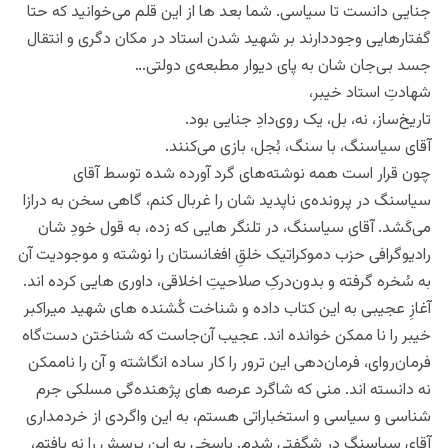
جنایی دانست تا سیاسی. شما بعد ها از این قلم می‌خوانید که حتا
گفتارهایی وجوددارند بر شهید شدن استاد در مکان دگری و انتقال
جسد بی‌جان شان به پای دیوار مطبعه‌ی دولتی…
شهادتِ استاد خیبر،‌
تاریخ‌ساز، نه، بل، یک‌ روی‌دادِ جنایی بود.
آقای سیاسنگ،‌ با سنگ، بُجل، بازی می‌کنند.
چون قرار است همه نوشته‌های گرد آورده‌ شده توسط آقای
سیاسنگ در پرونده‌ی ناپدید شان را غربال کنم، گاهی سخن به درازا
می‌کَشد. آقای سیاسنگ‌،‌ در تلنگر هایی که زده‌، به قول خودِ شان
رادیوگرافی حزب دموکراتیک خلقِ افغانستان را نوشته و موجودیت آن
به سُخره گرفته و‌ بدون‌درکِ صلاحیتِ اخلاقی، داوری هایی کرده اند.
آغازِ عجیبی به این کتاب داده و شناخت کُشنده های شهید میراکبر
خیبر را نا ممکن خوانده اند. عجیب آن‌جاست که شناختن دست‌گاه
فرمان‌روای، فرمان‌دهی این ترور را کار ساده انگاشته و آن را ناممکن
نه دانسته اند. منی که شاگرد عرصه های پژ‌هنده‌گی مسلکی جرم
شناسی و سیاسی و استخباراتی هستم، به این واگردی از خردمداری
آقای سیاسنگ در شگفتی شدم. پاسخی به این پرسش را نه یافتم،