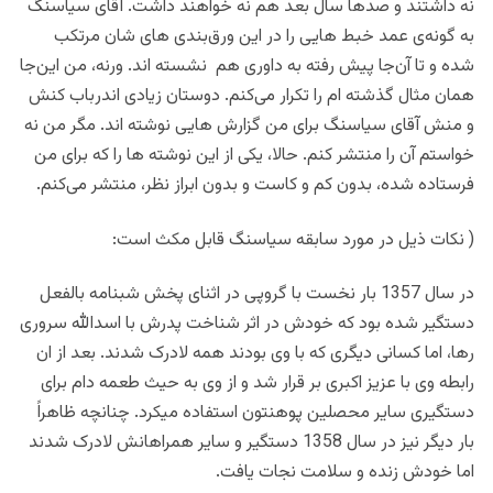
نه داشتند و صدها سال بعد هم نه خواهند داشت. آقای سیاسنگ
به گونه‌ی عمد خبط هایی را در این ورق‌بندی های شان مرتکب
شده و تا آن‌جا پیش رفته به داوری هم نشسته اند. ورنه، من این‌جا
همان مثال گذشته ام را تکرار می‌کنم. دوستان زیادی اندرباب کنش
‌و منش آقای سیاسنگ برای من گزارش هایی نوشته اند. مگر من نه
خواستم آن را منتشر کنم. حالا، یکی از این نوشته ها را که برای من
فرستاده شده، بدون کم و‌ کاست و بدون ابراز نظر، منتشر می‌‌کنم.
( نکات ذیل در مورد سابقه سیاسنگ قابل مکث است:
در سال 1357 بار نخست با گروپی در اثنای پخش شبنامه بالفعل
دستگیر شده بود که خودش در اثر شناخت پدرش با اسدالله سروری
رها، اما کسانی دیگری که با وی بودند همه لادرک شدند. بعد از ان
رابطه وی با عزیز اکبری بر قرار شد و از وی به حیث طعمه دام برای
دستگیری سایر محصلین پوهنتون استفاده میکرد. چنانچه ظاهراً
بار دیگر نیز در سال 1358 دستگیر و سایر همراهانش لادرک شدند
اما خودش زنده و سلامت نجات یافت.