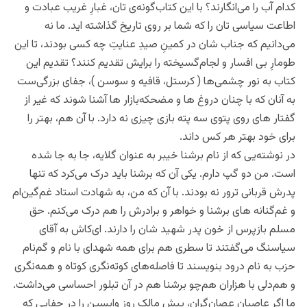
کدام آب را می‌‌انگارند؟ با این کتاب‌گونه‌ی تان، غبارِ غریب عبادت و
اطاعت سیاسی تان را که شما بر روی تاریخ گذاشته اید. ما نه
می‌دانیم که جناب شان در کمینِ صیدِ عنایتِ چه کسی بودند، تا این
طومارِ بی افسار و لجام‌گسیخته را برایش تقدیم کنند؟ تقدیم این
کتاب به نور چشمی‌ها ( کرستل، قافیه و‌ سوسن )، جفای بزرگی‌ست
به آنان که با چنان دروغ ها و مضحکه‌بازار ها آشنا شوند که غیر از
گفتار های روی پتوی سه پته بازی چیزی نه دارد. با آن هم،‌ بهتر را
برای خود بهتر هر کس داند.
در نوشته‌یی که از نام برشنا خیبر به عنوان گلایه، جا به جا شده
است. من دو گپ دارم. یکی آن که برشنا باید درک می‌کرد که تنها
پدرش قربانی ترور نه بودند. با آن که من، به شهادت استاد غم‌‌گین‌ام
و غم‌گنانه های برشنا و خواهر و برادرش را هم درک می‌کنم. حق
مسلم بازپرس از خون پدر شهید شان را دارند. ای‌کاش به آقای
سیاسنگ می‌گفتند تا سطری هم برای همه شهدای با نام و گم‌نام
حزب به نام درود بنویسند تا فاصله‌های کوته‌نگری کوتاه و همه‌نگری
و‌ هم‌دلی با هزاران هم‌چو برشنا هم در آن تبلور احساسی می‌داشت.
ما اگر عاصیانِ عصان‌گران، پیش مالک روز واپسین را در جفایی که