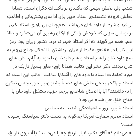
سفر استاد به پاکستان را تایید تلاش کند، تلاش کردم ولی مؤفق نه
شدم. ولی بخش مهمی که تأکیدی بر تأکیدات دگران است، همانا
عطش فرو نه نشسته‌ی استاد خیبر برای ادامه‌ی پشتی‌بانی و اطاعتِ
بی‌قید و شرط از داود خان می‌باشد. هم‌چنان بی باوری استاد خیبر
بر توانایی حزبی که خودش را یکی از ارکان رهبری آن می‌شمُرد و حالا
هم، همه می‌گویند که اگر استاد خیبر نه بود، کشور ویران بود. رمز
این کار را در علاقه‌ی مفرط از میان برداشتن یا انحلال جناح پرچم به
نفع داود خان را هم استاد و هم داودخان با خود به آرام‌‌ستان های
شان بردند. مگر، نشر این کتاب، همانا زاویه های بسیار تاریک در
مورد تعاملات استاد با داودخان را آشکارا ساخت. جالب این است که
استاد چرا؟ در بخش خلقی های عمدتاً پشتون‌تبار حزب چنین تفکری
را نه داشتند؟ آیا با انحلال شاخه‌ی پرچم حزب، مشکل داودخان با
جناح خلق حل شده می‌بود؟
استاد خیبر، ترور خانه‌واده‌گی شدند، نه سیاسی
اسناد محرم سفارت آمریکا چه‌گونه به دست دکتر سیاسنگ رسیده
است؟
نه می‌دانم که آقای دکتر، غبار تاریخ چه را می‌دانند؟ یا آبِ‌روی تاریخ،