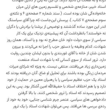
کرده و به صحت آن تأکید دارند. آن این که یکی از دلایل شهادت
استاد خیبر، منازعه‌ی شخصی و تقسیم زمین های ارثی میان
خانه‌واده‌‌‌گی شان بوده است. ( سند شماره ۲ صفحه‌ی ۶ و نکته‌ی
سوم صفحه‌ی ۷ کتاب. ). پرسش این‌جاست که چرا آقای سیاسنگ
اندر این مورد ساده گذشتند و توضیحی از برشنا یا برادرش یا دگران
نه خواستند؟ بانظرداشت آن که پیشینه‌ی نزدیک برای یک کار
سیاسی از سوی دولت داود خان مطرح نه بود و یا استاد، همان روز
شهادت، کدام وظیفه یا دستور حزب را اجرا نه می‌کردند و بیرون
شدن شان از خانه با آقای غوربندی یا بدون ایشان چندین روایت
دارد. ترور استاد از سوی کسانی که با شهادت استاد منفعت
زمین‌داری زیاد می‌یافتند، منتفی نیست. به ویژه که شرکای میراث
مردمان زرنگی بوده باشند برای تحلیل او ضاع. آنان دریافته بودند که
استاد یک حزب عظیم سیاسی را با رهبران معین در حمایت از خود
دارد و یا هم اختلاف استاد با حفیظ‌الله امین آشکار بود. پس به این
تصمیم رسیدند که استاد را ترور شخصی کنند. با بالا گرفتن
دادخواهی های سیاسی. عنصر جرم شناسی جنایی، خود به خود از
رده‌ی بررسی ها می‌افتد. پس می‌توان شهادت استاد را یک ترور