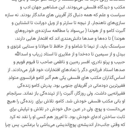
مکتب و دیدگاه فلسفی می‌بودند. این مشاهیر جهان ادب و
سیاست و علم که همه دنبال کار آفرینی های ماندگار بودند. نه سازه
سازی‌های ناهنجار. از نیچه تا سارتر و از ویل دورانت تا انشتاین و
آلبرت کامو و از هوندا ( بی‌سواد با مطالعه سازنده‌ی خودروهای
هوندا ) تا ده‌ها و صدها دانش‌مندی اند که افتخار هایی دارند،
سیاسنگ باید، از نیما تا شاملو و از حافظ تا مولانا و سنایی غزنوی و
بیدل و از سیمین تا ده‌خدا و از ملایری تا استاد زریاب و اسدالله
حبیب و پرتو نادری، افسر ره‌بین و ناظمی صاحب تا قیوم قویم و
صدها استاد فرزانه‌ی دگر را نمادهای افتخارات خود قرار می‌دادند. از
اساس‌گذاران مکتب های فلسفی یکی هم آلبر کامو فرانسوی متولدِ
فقیرترین دودمانی در آفریقای جنوبی بود. پدرش کامو زند‌ه‌‌گی
فقیرانه‌یی داشت. ولی روزگار، آلبرت را از تپنده‌گی باز نماند. سرانجام
او بانی مکتب فلسفی خودش شد. کامو، تلاش برای زنده‌گی را هیچ
می‌دانست و پوچ. ولی در عین حال خودش در تلاش و تپایش برای
ثابت ساختن ادعای خودش بود. تا ام‌روز هم کسی او را نقد نه کرد
که وقتی جانب‌دار اندیشه‌ی پوچ‌اندیشی می‌باشی یا برعکس. پس چرا