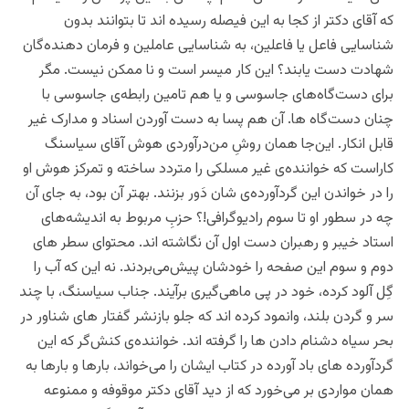
که آقای دکتر از کجا به این فیصله رسیده اند تا بتوانند بدون
شناسایی فاعل یا فاعلین، به شناسایی عاملین و فرمان دهنده‌گان
شهادت دست‌ یابند؟ این کار میسر است و نا ممکن نیست. مگر
برای دست‌گاه‌های جاسوسی و یا هم تامین رابطه‌ی جاسوسی با
چنان دست‌گاه ها. آن هم پسا به دست آوردن اسناد و مدارک غیر
قابل انکار. این‌جا همان روشِ من‌درآوردی هوش آقای سیاسنگ
کاراست که خواننده‌ی غیر مسلکی را متردد ساخته و تمرکز هوش او
را در خواندن این گردآورده‌ی شان دَور بزنند. بهتر آن بود، به جای آن
چه در سطور او تا سوم رادیوگرافی!؟ حزبِ مربوط به اندیشه‌های
استاد خیبر و رهبران دست اول آن نگاشته اند. محتوای سطر های
دوم و سوم این صفحه را خودشان پیش‌می‌بردند. نه این که آب را
گِل آلود کرده، خود در پی ماهی‌گیری برآیند. جناب سیاسنگ،‌ با چند
سر و‌ گردن بلند، وانمود کرده اند که جلو بازنشر گفتار های شناور در
بحر سیاه دشنام دادن ها را گرفته اند. خواننده‌ی کنش‌گر که این
گردآورده های باد آورده در کتاب ایشان را می‌‌خواند، بارها ‌و بارها به
همان مواردی بر می‌خورد که از دید آقای دکتر موقوفه و ممنوعه