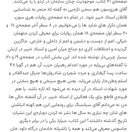
صفحه‌ی ۴۱ کتاب، موجودیت چنان سازمان در اردو را رد می‌کنند.
آقای هری‌سون هم سخن تازه‌یی نه گفته که منجر به شناسایی
قاتلان استاد خیبر شود. در تمام ده صفحه‌ی روایات هری‌‌ سون،
همان تکرار های شاید ها را می‌خوانیم. در ۸ سطرِ آخر صفحه‌ی ۱۷ ‌ و
۲۰ سطر اول صفحه‌ی ۱۸ همان روایات برای معرفی کردن‌ متهمان
خیالی، اعم از دوست و دشمن و اعم از داخلی و خارجی، جا‌گزین
گردیده و اختلافات کاری دو جناح میان امین و استاد خیبر در ارتش
بسیار چربی‌دار نوشته شده اند. این بخش کتاب در صفحه‌ی ۱۹ و ۲۰،
با گفته‌های بی‌پایه در مورد اعدام رهبران حزب، آن هم در گویا ۴۸
ساعت پسا گرفتاری، و مردد شمردن شادروان‌ها جنرال عبدالقادر و
اسلم وطن‌جار پایان می‌یابد. یعنی هیچ سرنخی و هیچ سخنی در
مورد شهادت استاد در آن دیده نه می‌شود که تازه باشد. یا هم
قرینه‌ی قاطع برای یک فعالیتی از استاد خیبر، در آن آشفته حالی ها.
من نه می‌دانم آقای سیاسنگ برای رونمایی این هم کهنه‌ انباشتی
های شان چه نیازی به سال ها نشر نه کردن دوباره‌ی این نشراتِ
تاریخ گذشته داشتند؟ این کتاب، سراپا، یکی را در برابر دیگری
جاسوس معرفی می‌کند و همه را ناشیانه خادمان درگاه داود خان