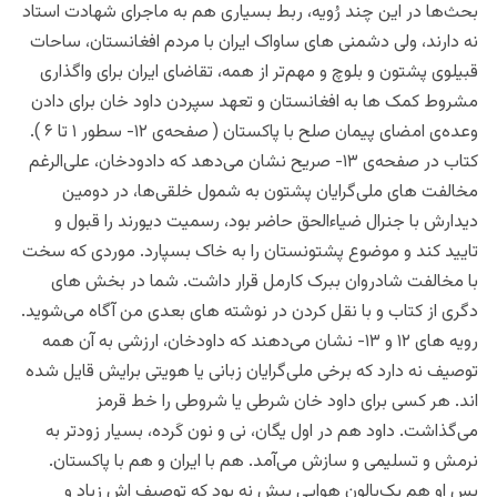
بحث‌ها در این چند رُویه، ربط بسیاری هم به ماجرای شهادت استاد
نه دارند، ولی دشمنی های ساواک ایران با مردم افغانستان، ساحات
قبیلوی پشتون و بلوچ و مهم‌تر از همه، تقاضای ایران برای واگذاری
مشروط کمک ها به افغانستان و تعهد سپردن داود خان برای دادن
وعده‌ی امضای پیمان صلح با پاکستان ( صفحه‌ی ۱۲- سطور ۱ تا ۶ ).
کتاب در صفحه‌ی ۱۳- صریح نشان می‌دهد که دادودخان، علی‌الرغم
مخالفت های ملی‌گرایان پشتون به شمول خلقی‌ها، در دومین
دیدارش با جنرال ضیاءالحق حاضر بود، رسمیت دیورند را قبول و
تایید کند و موضوع پشتونستان را به خاک بسپارد. موردی که سخت
با مخالفت شادروان ببرک کارمل قرار داشت. شما در بخش های
دگری از کتاب و با نقل کردن در نوشته های بعدی من آگاه می‌شوید.
رویه های ۱۲ و ۱۳- نشان ‌می‌دهند که داودخان، ارزشی به آن همه
توصیف نه دارد که برخی ملی‌گرایان زبانی یا هویتی برایش قایل شده
اند. هر کسی برای داود خان شرطی یا شروطی را خط قرمز
می‌گذاشت. داود هم در اول یگان، نی و نون کَرده، بسیار زودتر به
نرمش و تسلیمی و سازش می‌آمد. هم با ایران و هم با پاکستان.
پس او هم یک‌بالون هوایی بیش نه بود که توصیف اش زیاد و