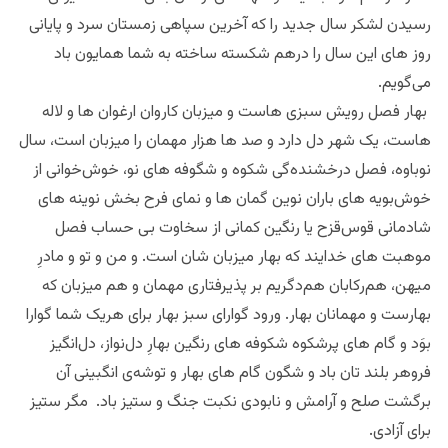
رسیدن لشکر سال جدید را که آخرین سپاهی زمستان سرد و پایانی
روز های این سال را درهم شکسته ساخته به شما همایون باد
می‌گویم.
بهار فصل رویش سبزی هاست و میزبان کاروان ارغوان ها و لاله
هاست، یک شهر دل دارد و‌ صد ها هزار مهمان را میزبان است، سال
نوباوه، فصل درخشنده‌گی شکوه و‌ شگوفه های نو، خوش‌خوانی از
خوش‌بویه های باران نوین گمان ها و نمای فرح بخش نوینه های
شادمانی قوس‌قزح یا رنگین کمانی از سخاوت بی حساب فصل
موهبت های خدایند که بهار میزبان شان است. و من و تو و مادرِ
میهن، هم‌رکابان هم‌دگریم بر پذیرفتاری مهمان و هم میزبان که
بهارست و مهمانان بهار. ورود گوارای سبز بهار برای هریک شما گوارا
بوَد و گام های پرشکوه شکوفه های رنگین بهارِ دل‌نواز، دل‌انگیز
فروهر بلند تان باد و شگون گام‌ های بهار و توشه‌ی انگبینی آن
برگشت صلح و آرامش و‌ نابودی نکبت جنگ و ستیز باد. مگر ستیز
برای آزادی.