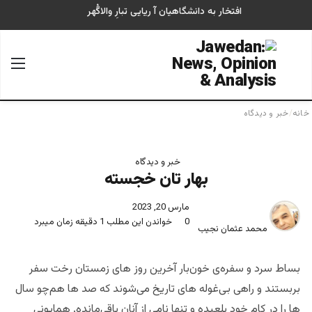
افتخار به دانشگاهیان آ ریایی تبارِ والاگُهر
جستجو برای
منو
خانه
/
خبر و دیدگاه
خبر و دیدگاه
بهار تان خجسته
مارس 20, 2023
0
خواندن این مطلب 1 دقیقه زمان میبرد
محمد عثمان نجیب
بساط سرد و‌ سفره‌ی خون‌بار آخرین روز های زمستان رخت سفر
بربستند و راهی بی‌غوله های تاریخ می‌شوند که صد ها هم‌چو سال
ها را در کام خود بلعیده و تنها نامی از آنان باقی‌مانده. همایونی