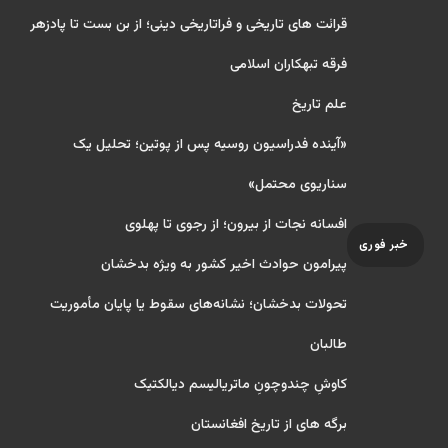
قرائت های تاریخی و فراتاریخی دینی؛ از بن بست تا پادزهر
فرقه تبهکاران اسلامی
علم تاریخ
«آینده فدراسیون روسیه پس از پوتین؛ تحلیل یک
سناریوی محتمل»
افسانه نجات از بیرون؛ از رجوی تا پهلوی
خبر فوری
پیرامون حوادث اخیر کشور به ویژه بدخشان
تحولات بدخشان؛ نشانه‌های سقوط یا پایان مأموریت
طالبان
کاوشِ چندو‌چونِ ماتریالیسم دیالکتیک
برگه های از تاریخ افغانستان