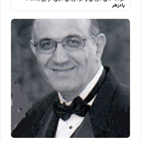
پادزهر