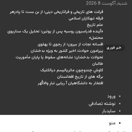
شنبه, آگوست 8 2026
قرائت های تاریخی و فراتاریخی دینی؛ از بن بست تا پادزهر
فرقه تبهکاران اسلامی
علم تاریخ
«آینده فدراسیون روسیه پس از پوتین؛ تحلیل یک سناریوی
محتمل»
افسانه نجات از بیرون؛ از رجوی تا پهلوی
خبر فوری
پیرامون حوادث اخیر کشور به ویژه بدخشان
تحولات بدخشان؛ نشانه‌های سقوط یا پایان مأموریت
طالبان
کاوشِ چندو‌چونِ ماتریالیسم دیالکتیک
برگه های از تاریخ افغانستان
افتخار به دانشگاهیان آ ریایی تبارِ والاگُهر
ورود
نوشته تصادفی
سایدبار
منو