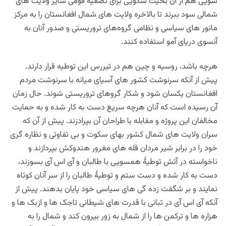
سویی هم از آن بحیث سکویی برای تصفیۀ قومی سایر ولایت های
شمالی سود ببرند تا بالاخره ولایت های شمال افغانستان را به مرکز
مانور های سیاسی و نظامی گروه‌های تروریستی و صدور آنان به
آنسوی دریای آمو استفاده کنند.
هرچه باشد، روسیه و چین هم در تیررس این توطیه قرار دارند.
پیش از آنکه سرنوشت کشور های آسیای ميانه با سرنوشت مردم
افغانستان یکسان شود و شکار گروهای تروریستی شوند. حال زمان
آن رسیده است که آنان هرچه سریع دست به کار شده و به حمایت
مخالفان این پروژه و مقابله با طراحان آن بپرادزند. پیش از آن که‌
سران ولایت های شمال کشور بهای سکوت و بی تفاوتی و نظاره گری
خود را در برابر شیر مردان قله های مغرور هندوکش بپردازند و
ناخواسته در آتش توطیۀ همسویی با طالبان و آی اس آی بسوزند،
دست به کار شده و دست ستم و توطیۀ طالبان را از سر آنان کوتاه
نمایند و بر شگفت زده گی های سیاسی خود پایان بدهند. پیش از
آنکه آی اس آی در تبانی با قدرت های شیطانی تاجک ها و ازبک ها و
هزاره ها و ترکمن ها را از شمال به زور بیرون کند و شمال را به