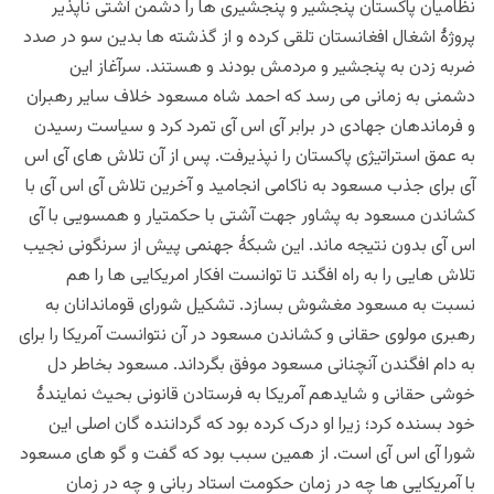
نظامیان پاکستان پنجشیر و پنجشیری ها را دشمن آشتی ناپذیر
پروژۀ اشغال افغانستان تلقی کرده و از گذشته ها بدین سو در صدد
ضربه زدن به پنجشیر و مردمش بودند و هستند. سرآغاز این
دشمنی به زمانی می رسد که احمد شاه مسعود خلاف سایر رهبران
و فرماندهان جهادی در برابر آی اس آی تمرد کرد و سیاست رسیدن
به عمق استراتیژی پاکستان را نپذیرفت. پس از آن تلاش های آی اس
آی برای جذب مسعود به ناکامی انجامید و آخرین تلاش آی اس آی با
کشاندن مسعود به پشاور جهت آشتی با حکمتیار و همسویی با آی
اس آی بدون نتیجه ماند. این شبکۀ جهنمی پیش از سرنگونی نجيب
تلاش هایی را به راه افگند تا توانست افکار امریکایی ها را هم
نسبت به مسعود مغشوش بسازد. تشکیل شورای قوماندانان به
رهبری مولوی حقانی و کشاندن مسعود در آن نتوانست آمریکا را برای
به دام افگندن آنچنانی مسعود موفق بگرداند. مسعود بخاطر دل
خوشی حقانی و شایدهم آمریکا به فرستادن قانونی بحیث نمایندۀ
خود بسنده کرد؛ زیرا او درک کرده بود که گرداننده گان اصلی این
شورا آی اس آی است. از همین سبب بود که گفت و گو های مسعود
با آمریکایی ها چه در زمان حکومت استاد ربانی و چه در زمان