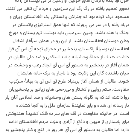
خون او، بلکه با آرمان های خونین او رنگین تر می بینند؛ آن را به
نحوی تعمیم یافته در رگ رگ این سرزمين و مردم آن تلقی می کنند.
مسعود درک کرده بود که جنرالان پاکستانی یک افغانستان ویران و
برباد رفته را در سر می پرورند که تنها عمق استراتیژی پاکستان در
جنگ با هند باشد. چنین سرزمینی باید بهشت تروریستان و دوزخ
وطن دوستان افغانستان باشد. از این رو در همان سرآغاز اشغال
افغانستان بوسیلۀ پاکستان، پنجشیر در محراق توجه آی اس آی قرار
داشت. هدف از حملۀ وحشیانه و ضد اسلامی و ضد ملی طالبان در
همان آغاز در پنجشیر به دستور آی اس آی ایجاد رعب و وحشت در
میان باشنده گان این ولایت بود تا ناچار به ترک خانه هایشان
شوند. طالبان از همان آغاز بربنیاد طرح آی اس آی به بهانۀ سرکوب
مقاومت، ستم روایی و کشتار و بی‌رحمی های زیادی بر پنجشیریان
روا داشته اند که به گلوله بستن های وحشیانه و ضد اسلامی آنان بار
بار رسانه ای شده و پای نمایندۀ سازمان ملل را به آنجا کشانده
است. در حالیکه مقاومت در قله های سر به فلک کشیدۀ هندوکش
برای پاسداری از میهن و دفاع از آزادی و عزت مردم افغانستان ادامه
دارد؛ اما طالبان به دستور آی اس آی هر روز در کنج و کنار پنجشیر به