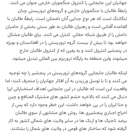
جهانیان این جابجایی را کنترول جنگجویان خارجی عنوان می کنند.
رابطۀ طالبان با جنگجویان خارجی و گروه‌های تروریستی چنان
تنگاتنگ است که هر نوع جدایی آنان ناممکن است. رابطۀ طالبان با
القاعده آفتابی است و رهبران طالبان به طور سنتی بخشی از حامیان
داعش را از طریق شبکه حقانی کنترل می کنند. برای طالبان مشکل
خواهد بود تا بیش از بیست گروه تروریستی را در افغانستان و بویژه
در پنجشیر کنترول کنند و به یقین که از کنترول طالبان خارج
میشوند واین منطقه به پایگاه تروریزم بین المللی تبدیل میشود.
اینکه طالبان جابجایی گروه‌های تروریستی در پنجشیر را چه توجیه
می کنند و تا با توسل ورزیدن به آن افکار جهانیان را منحرف کنند؛ اما
واقعیت این است که طالبان در این جابجایی اهداف استخباراتی ایرا
دنبال می کنند که بالاخره خشم کشور های مشترک المنافع و چین
و حتا ایران را در پی خواهد داشت. این خطر وجود دارد که پس از
اخراج اجباری پنجشیری ها، روش های مشابهی از سوی طالبان
برضد تاجیک ها و ازبک ها در سایر ولایت های شمالی کشور به کار
گرفته شود که ساختار های قومی در ولایت های شمال را بشکنند.