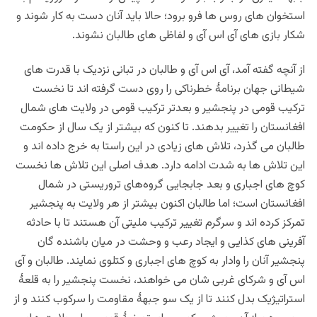
استخوان های روس ها فرو برود؛ حالا باید آنان دست به کار شوند و
شکار بازی های آی اس آی و لفاظی های طالبان نشوند.
از آنچه گفته آمد، آی اس آی و طالبان در تبانی نزدیک با قدرت های
شیطانی جهان برنامۀ خطرناکی را روی دست گرفته اند تا نخست
ترکیب قومی در پنجشیر و بعدتر ترکیب قومی در ولایت های شمال
افغانستان را تغییر بدهند. تا کنون که بیشتر از یک سال از حکومت
طالبان می گذرد، تلاش های زیادی در این راستا به خرج داده اند و
این تلاش ها به شدت ادامه دارد. هدف اصلی این تلاش ها نخست
کوچ های اجباری و بعد جابجایی گروه‌های تروریستی در شمال
افغانستان است؛ اما طالبان اکنون بیشتر از هر ولایت به پنجشیر
تمرکز کرده اند و سرگرم تغییر ترکیب ملیتی آن هستند تا با حادثه
آفرینی های کذایی و ایجاد رعب و وحشت در میان باشنده گان
پنجشیر آنان را وادار به کوچ های اجباری و کتلوی نمایند. طالبان و آی
اس آی و شرکای غربی شان می خواهند، نخست پنجشیر را به قلعۀ
استراتیژیک بدل کنند تا از یک سو جبهۀ مقاومت را سرکوب کنند و از