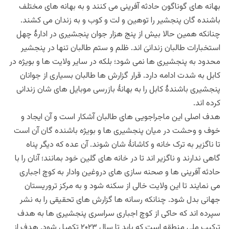
بهانه های گوناگون حادثه آفرینی می کنند و به بهانه های مختلف
باشنده گان پنجشیر را توهین و لت و کوب و به زندان می کشند.
چنانکه همین حالا بیش از پنج هزار جوان پنجشیری در ادارۀ چهل
استخبارات طالبان زندانیَ اند. ظلم و ستم طالبان تنها در پنجشیر
محدود به پنجشیری ها نمی شود؛ بلکه در سایر ولایت ها و بویژه در
کابل به شدت ادامه دارد. قرار گزارش ها طالبان بسیاری از جوانان
پنجشیری باشندۀ کابل را به بهانۀ بازرسی موبایل های شان زندانی
کرده اند.
هدف اصلی این ماجراجویی های طالبان آشکار است و آن ایجاد و
خوف و وحشت در میان پنجشیری ها و بویژه باشنده گان آن است
تا ناگزیر به ترک خانه و کاشانۀ شان شوند. آن عده که دیگر پناه
گاهی ندارند و ناگزیر اند تا در خانه های گلین خود بمانند؛ آنان را با
حادثه آفرینی ها و صحنه سازی های دروغین وادار به کوچ اجباری
می نمایند تا این ولایت خالی از سکنه شود و به مرکز تروریستان
جهانی بدل شود. چنانکه رسانه ها گزارش های تحقیقی را به نشر
سپرده اند که حاکی از کوچ اجباری سراسری پنجشیری ها به هدف
ترکیب ملی منطقه است که باید تا سال ۲۰۲۳ تکمیل شود. هدف از