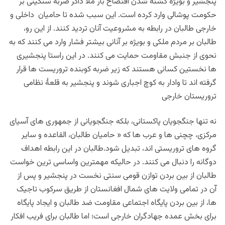
پنجشیر و بویژه کشته شدن افتضاح بار ملا ذاکر ضربۀ سنگینی بر
حکومت پوشالی وارد کرده است. این سبب شده تا حامیان داخلی و
خارجی طالبان در رابطه به مشروعیت آنان تردید کنند. از این رو،
طالبان بر مردم ملکی و بویژه بر آنانی بیشتر فشار وارد می کنند که به
نحوی از جنبش مقاومت حمایت می کنند. در این راستا پنجشیری
ها نخستین کسانی هستند که زیر ضربه کوبنده تروریست ها قرار
گرفته اند تا وادار به کوچ اجباری شوند و پنجشیر به قلعۀ نظامی
تروریستان خارجی
نه تنها جنگجویان پاکستانی، بلکه جنگجویانی از جمهوری های آسیای
مرکزی، چچنی ها و عرب ها که « حامیان طالبان، القاعده و سایر
گروه های تروریستی اند، تبدیل شود.طالبان در این رابطه اهداف
دوگانه را دنبال می کنند. در حاليکه مهمترین واساسی ترین خواست
طالبان از بین بردن توازن قومی سنتی نخست در پنجشیر و پس از
آن در تمامی ولایت های شمال افغانستان از طریق سرکوب تاجیک
ها، از بین بردن پایگاه اجتماعی مقاومت ضد طالبان و ایجاد پایگاه
برای بخش عمده جهادگران خارجی است؛ اما طالبان برای فریب افکار