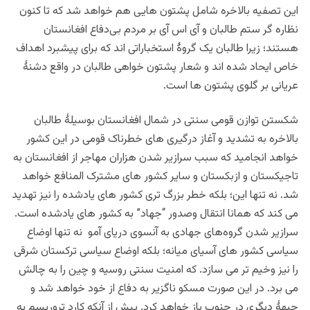
این تصفیه بالاخره شامل پشتون هایی هم خواهد شد که تا کنون
نظاره گر ستم طالبان و آی اس آی بر مردم بی‌دفاع افغانستان
هستند؛ زیرا طالبان یک گروۀ استخباراتی اند که برای پیشبرد اهداف
خاص ایحاد شده اند و شعار پشتون خواهی طالبان در واقع دشنۀ
عریانی بر گلوی پشتون ها است.
شکستن توازن قومی سنتی در شمال افغانستان بوسیلۀ طالبان
بالاخره به تشدید و آغاز درگیری های خطرناک قومی در این کشور
خواهد انجامید که سبب سرازیر شدن هزاران مهاجر از افغانستان به
تاجیکستان و ازبکستان و سایر کشور های مشترک المنافع خواهد
شد. نه تنها این؛ بلکه خطر بزرگ تری کشور های یادشده را نیز تهدید
می کند که همانا انتقال وصدور “جهاد” به کشور های یادشده است.
سرازیر شدن گروه‌های جهادی به آنسوی دریای آمو نه تنها اوضاع
سیاسی کشور های آسيای میانه؛ بلکه اوضاع سیاسی ترکستان شرقی
را نیز وخیم تر می سازد. که امنیت سنتی روسیه و چین را به چالش
می برد. در این صورت مسکو ناگزیر به دفاع از خود خواهد شد و
جبهۀ دیگری در جنوب باز خواهد کرد. پیش از آنکه کارد تروریسم به