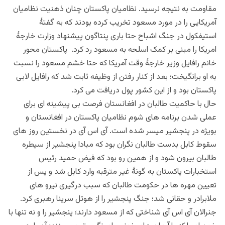
مقاومت به نتیجه نرسید. نظامیان پاکستان چنان ذهنیت نظامیان
آمریکایی را در مورد مسعود تخریب کرده بودند که به گفتۀ
استیفکول در جنگ اشباح حتا باری پنتاگون پیشنهاد وزارت خارجۀ
امریکا را مبنی بر کمک اسلحه به مسعود رد کرد. پاکستان محور
خانم رافایل وزیر خارجۀ وقت آمریکا که حتا خشم مسعود را نسبت
به او برانگیخت؛ بعد از کنار رفتن از وظیفه ثابت شد که رافایل لابی
پاکستان بود و از این کشور پول دریافت می کرد.
حال با حاکمیت طالبان در افغانستان فرصت بی پیشینه ای برای
عملی شدن برنامه های شوم نظامیان پاکستان در افغانستان و
بویژه در پنجشیر میسر شده است. آی اس آی در نخستین روز های
سقوط کابل بدست طالبان نگران بود که مبادا پنجشیر از سیطره
طالبان بیرون شود و از همین رو بود که فیض حمید رئیس
استخبارات پاکستان به گونۀ غير مترقبه وارد کابل شد و پس از
تعیین مهره ها در حکومت طالبان که سبب درگیری نیرو های
ملابرادر و حقانی شد؛ جنگ پنجشیر را از هوتل سرینا رهبری کرد.
جنرالان آی اس آی شناختی که از مسعود دارند؛ پنجشیر را و نه تنها با