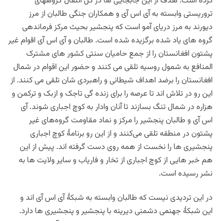
کرده است. هدف از این جابجایی ها در کل انتقال گروههای
تروریستی وابسته به آی اس آی و همکاران جنگی طالبان از مرز
دیورند به مرز دریای آمو است که پنجشیر بحیث مرکز فرماندهی
گروه های یاد شده برگزیده شده است. طالبان و آی اس آی اقوام غير
پشتون افغانستان را از جمع حاميان سنتی کشور های مشترک
المنافع به شمول روسیه تلقی می کنند و حضور این اقوام در شمال
افغانستان را برضد اهداف شیطانی و راهبردی شان تلقی می کنند. از
این رو در تلاش اند تا عرصه را برای زنده گی تاجک و ازبک و ترکمن و
هزاره در شمال تنگ بسازند تا آنان وادار به کوچ اجباری شوند. آی
اس آی و طالبان پنجشیر را مرکز و نماد مقاومت گروه‌های غير
پشتون در منطقه تلقی می‌کنند و از این رو برنامۀ کوچ اجباری
پنجشیری ها را نخست از همه روی دست گرفته اند. پیش از این
هم خبر هایی از کوچ اجباری از تخار و فاریاب و سایر ولایت ها به
نشر رسیده است.
در این تردیدی نیست که طالبان وابسته به شبکۀ آی اس آی اند و
این شبکۀ جهنمی دشمنی دیرینه با پنجشیر و پنجشیری ها دارد.