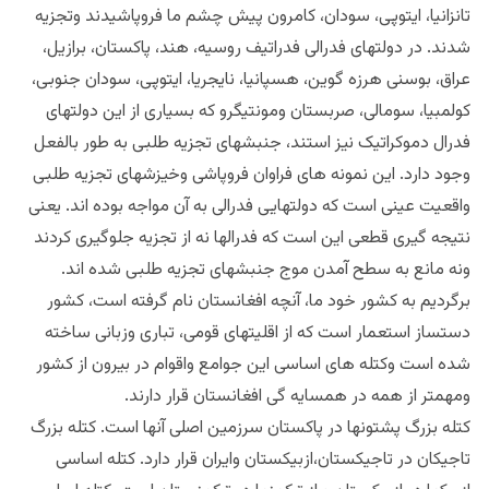
تانزانیا، ایتوپی، سودان، کامرون پیش چشم ما فروپاشیدند وتجزیه
شدند. در دولتهای فدرالی فدراتیف روسیه، هند، پاکستان، برازیل،
عراق، بوسنی هرزه گوین، هسپانیا، نایجریا، ایتوپی، سودان جنوبی،
کولمبیا، سومالی، صربستان ومونتیگرو که بسیاری از این دولتهای
فدرال دموکراتیک نیز استند، جنبشهای تجزیه طلبی به طور بالفعل
وجود دارد. این نمونه های فراوان فروپاشی وخیزشهای تجزیه طلبی
واقعیت عینی است که دولتهایی فدرالی به آن مواجه بوده اند. یعنی
نتیجه گیری قطعی این است که فدرالها نه از تجزیه جلوگیری کردند
ونه مانع به سطح آمدن موج جنبشهای تجزیه طلبی شده اند.
برگردیم به کشور خود ما، آنچه افغانستان نام گرفته است، کشور
دستساز استعمار است که از اقلیتهای قومی، تباری وزبانی ساخته
شده است وکتله های اساسی این جوامع واقوام در بیرون از کشور
ومهمتر از همه در همسایه گی افغانستان قرار دارند.
کتله بزرگ پشتونها در پاکستان سرزمین اصلی آنها است. کتله بزرگ
تاجیکان در تاجیکستان،ازبیکستان وایران قرار دارد. کتله اساسی