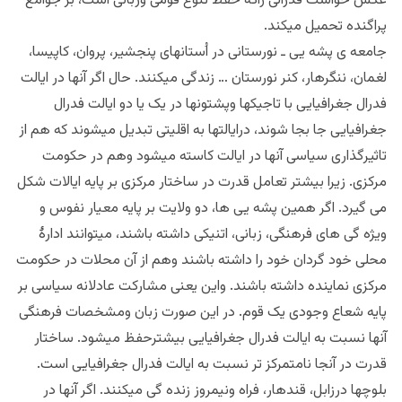
عکس خواست فدرالی راکه حفظ تنوع قومی وزبانی است، بر جوامع
پراگنده تحمیل میکند.
جامعه ی پشه یی ـ نورستانی در اُستانهای پنجشیر، پروان، کاپیسا،
لغمان، ننگرهار، کنر نورستان … زندگی میکنند. حال اگر آنها در ایالت
فدرال جغرافیایی با تاجیکها وپشتونها در یک یا دو ایالت فدرال
جغرافیایی جا بجا شوند، درایالتها به اقلیتی تبدیل میشوند که هم از
تاثیرگذاری سیاسی آنها در ایالت کاسته میشود وهم در حکومت
مرکزی. زیرا بیشتر تعامل قدرت در ساختار مرکزی بر پایه ایالات شکل
می گیرد. اگر همین پشه یی ها، دو ولایت بر پایه معیار نفوس و
ویژه گی های فرهنگی، زبانی، اتنیکی داشته باشند، میتوانند ادارۀ
محلی خود گردان خود را داشته باشند وهم از آن محلات در حکومت
مرکزی نماینده داشته باشند. واین یعنی مشارکت عادلانه سیاسی بر
پایه شعاع وجودی یک قوم. در این صورت زبان ومشخصات فرهنگی
آنها نسبت به ایالت فدرال جغرافیایی بیشترحفظ میشود. ساختار
قدرت در آنجا نامتمرکز تر نسبت به ایالت فدرال جغرافیایی است.
بلوچها درزابل، قندهار، فراه ونیمروز زنده گی میکنند. اگر آنها در