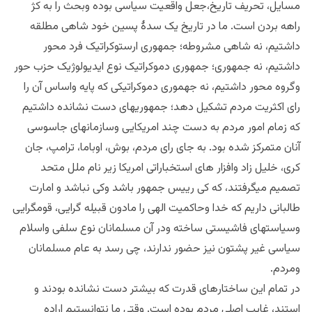
مسایل، تحریف تاریخ،جعل واقعیت سیاسی بوده وبحث را به کژ
راهه بردن است. ما در تاریخ یک سدۀ پسین خود شاهی مطلقه
داشتیم، نه شاهی مشروطه؛ جمهوری ارستوکراتیک فرد محور
داشتیم، نه جمهوری؛ جمهوری دموکراتیک نوع ایدیولوژیک حزب حور
وگروه محور داشتیم، نه جهموری دموکراتیکی که پایه واساس آن را
رای اکثریت مردم تشکیل دهد؛ جمهوریهای دست نشانده داشتیم
که زمام امور مردم به دست چند امریکایی وسازمانهای جاسوسی
آنان متمرکز شده بود. به جای رای مردم، بوش، اوباما، ترامپ، جان
کری، خلیل زاد وافزار های استخباراتی امریکا زیر نام ملل متحد
تصمیم میگرفتند، که کی رییس جمهور باشد وکی نباشد و امارت
طالبانی داریم که خدا وحاکمیت الهی را مادون قبیله گرایی، قومگرایی
وسیاستهای فاشیستی ساخته ودر آن مسلمانان نوع سلفی واسلام
سیاسی غیر پشتون نیز حضور ندارند، چی رسد به عام مسلمانان
ومردم.
در تمام این ساختارهای قدرت که بیشتر دست نشانده بودند و
استند، غایب اصلی مردم بوده است. وقتی ما نتوانستیم اراده