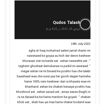
گ
Qudos Talash
ف
جولای 25, 2022 در 4:22 ق.ظ
ت
:
24th July 2022
agha al-haaj mohamad aalem jamal chanin mi
nawesaed ke goyaa au hich der deron keshwer
khorasan zist ne kerde ast . eshan naweshte ast : ”
taghsim ghodraet demokarasi ra padid mi aweraed. ”
meger eshan ne mi binaed ke poshto haa che talebi
baashaed wae che russi yaa her goroh degeri hamishe
hame 100% nero keshwer-dari ra khaaste wae mi
khanhand. eshan be chakeri beraaye poshto haa
khoshnod ast , eshan aazad ast , amaa saeze (hagh) in
ra ne daraed ke be hame merdom be goyed : ” chakeri
khob ast , shah haa-ye maa hame chaker bodand wae