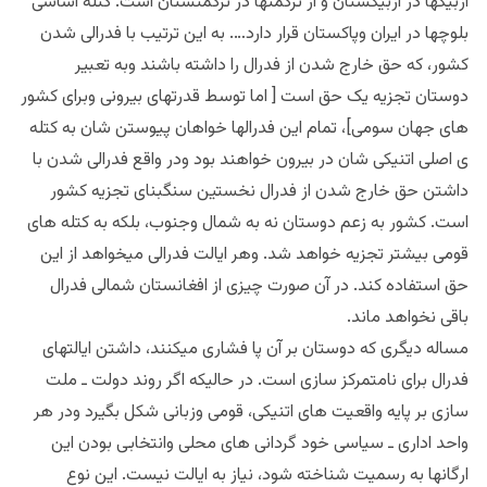
ازبیکها در ازبیکستان و از ترکمنها در ترکمنستان است. کتله اساسی
بلوچها در ایران وپاکستان قرار دارد…. به این ترتیب با فدرالی شدن
کشور، که حق خارج شدن از فدرال را داشته باشند وبه تعبیر
دوستان تجزیه یک حق است [ اما توسط قدرتهای بیرونی وبرای کشور
های جهان سومی]، تمام این فدرالها خواهان پیوستن شان به کتله
ی اصلی اتنیکی شان در بیرون خواهند بود ودر واقع فدرالی شدن با
داشتن حق خارج شدن از فدرال نخستین سنگبنای تجزیه کشور
است. کشور به زعم دوستان نه به شمال وجنوب، بلکه به کتله های
قومی بیشتر تجزیه خواهد شد. وهر ایالت فدرالی میخواهد از این
حق استفاده کند. در آن صورت چیزی از افغانستان شمالی فدرال
باقی نخواهد ماند.
مساله دیگری که دوستان بر آن پا فشاری میکنند، داشتن ایالتهای
فدرال برای نامتمرکز سازی است. در حالیکه اگر روند دولت ـ ملت
سازی بر پایه واقعیت های اتنیکی، قومی وزبانی شکل بگیرد ودر هر
واحد اداری ـ سیاسی خود گردانی های محلی وانتخابی بودن این
ارگانها به رسمیت شناخته شود، نیاز به ایالت نیست. این نوع