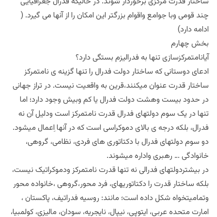
ساختار قدرت مرکزی برخوردار شوند. در حالیکه فدرال جغرافیایی
چند قومی وبا جوامع واقوام بزرگتر این امکان را از آنها می گیرد. (
ادامه دارد)
بخش چهارم
آیانامتمرکزسازی تنها به فدرالیزم بستگی دارد؟
ادعای دوستانی که ساختار دولت فدرال را تنها گزینه ی نامتمرکز
ساختار قدرت عنوان میکنند،قرین به واقعیت نیست. در تراز جهانی
در حدود بیست وهشت دولت فدرال یا کم وبیش وجود دارد؛ اما
تنها در یک سوم دولتهای فدرال قدرت نامتمرکز است ودلیل آن نه
فدرال، بلکه درجه ی بالای دموکراسی است که در آنها اِعمال میشود.
دو سوم دولتهای فدرال با دکتاتوری های فردی، نظامی، گروهی،
خانوادگی … رهبری واداره میشوند.
در بیشتردولتهای فدرالی نه تنها قدرت نامتمرکز ودموکراتیک نیست،
بلکه ساختار قدرت را دکتاتوریهای، فرد محور،گروهی ،خانواده محور
وتمامیتخواه شکل داده است؛ مانند: روسیه فدراتیف، پاکستان ،
امارت متحده عربی، ایتوپی، نیپال، نایجریه، سودان، مالیزی، کولمبیا،