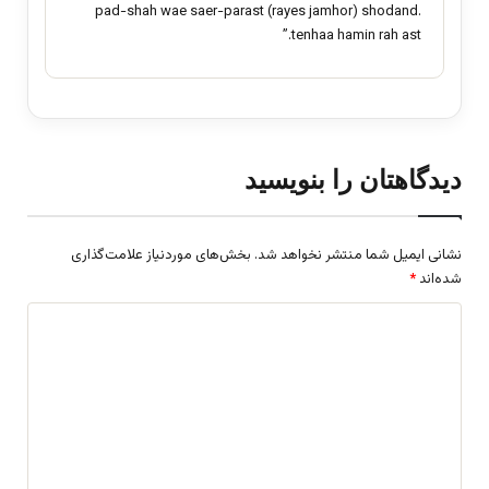
pad-shah wae saer-parast (rayes jamhor) shodand.
tenhaa hamin rah ast.”
دیدگاهتان را بنویسید
نشانی ایمیل شما منتشر نخواهد شد.
بخش‌های موردنیاز علامت‌گذاری
شده‌اند
*
د
ی
د
گ
ا
ه