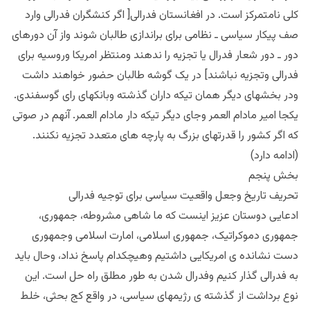
کلی نامتمرکز است. در افغانستان فدرالی[ اگر کنشگران فدرالی وارد
صف پیکار سیاسی ـ نظامی برای براندازی طالبان شوند واز آن دورهای
دور ـ دور شعار فدرال یا تجزیه را ندهند ومنتظر امریکا وروسیه برای
فدرالی وتجزیه نباشند] در یک گوشه طالبان حضور خواهند داشت
ودر بخشهای دیگر همان تیکه داران گذشته وبانکهای رای گوسفندی.
یکجا امیر مادام العمر وجای دیگر تیکه دار مادام العمر. آنهم در صوتی
که اگر کشور را قدرتهای بزرگ به پارچه های متعدد تجزیه نکنند.
(ادامه دارد)
بخش پنجم
تحریف تاریخ وجعل واقعیت سیاسی برای توجیه فدرالی
ادعایی دوستان عزیز اینست که ما شاهی مشروطه، جمهوری،
جمهوری دموکراتیک، جمهوری اسلامی، امارت اسلامی وجمهوری
دست نشانده ی امریکایی داشتیم وهیچکدام پاسخ نداد، وحال باید
به فدرالی گذار کنیم وفدرال شدن به طور مطلق راه حل است. این
نوع برداشت از گذشته ی رژیمهای سیاسی، در واقع کج بحثی، خلط