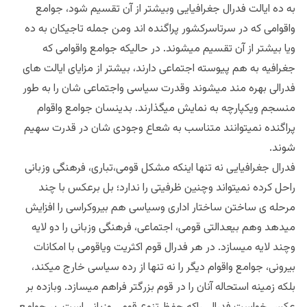
به ده ایالت فدرال جغرافیایی وبیشتر از آن تقسیم شود، جوامع
واقوامی که در سرتاسرکشور پراگنده اند ومن جمله تاجیکان به ده
ویا بیشتر از آن تقسیم میشوند. در حالیکه جوامع واقوامی که
جغرافیه به هم پیوسته اجتماعی دارند، بیشتر از مزایای ایالت های
فدرالی بهره مند میشوند وقدرت سیاسی واجتماعی شان را به طور
منسجم ویکپارچه به نمایش میگذارند. بدینسان جوامع واقوام
پراگنده نمیتوانند متناسب به شعاع وجودی شان در قدرت سهیم
شوند.
فدرال جغرافیایی نه تنها اینکه مشکل قومی،تباری، فرهنگی وزبانی
راحل کرده نمیتواند وچنین ظرفیتی را ندارد؛ بل برعکس با چند
مرحله ی ساختن ساختار اداری وسیاسی هم بیروکراسی را افزایش
میدهد وهم بیعدالتی قومی، اجتماعی، فرهنگی وزبانی را دو لایه
وچند لایه میسازد. در هر فدرال قوم اکثریت ویاقومی با امکانات
بیرونی، جوامع واقوام دیگر را نه تنها از رده سیاسی خارج میکند،
بلکه زمینه استحاله آنان را در قوم بزرگتر فراهم میسازد. وبازده بر