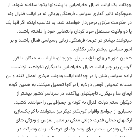
چوکات یک ایالت فدرال جغرافیایی با پشتونها یکجا ساخته شوند، از
هیچگونه تاثیر گذاری سیاسی، فرهنگی وزبانی نه در ایالت فدرال ونه
در حکومت مرکزی برخوردار خواهند شد، به تناسب اینکه اگر آنها یک
یا دو ولایت مستقل خود گردان وانتخابی خود را داشته باشند،
میتوانند بیشتر در عرصه فرهنگی، زبانی وسیاسی فعال باشند و بر
امور سیاسی بیشتر تاثیر بگذارند.
همین طور عربهای بلخ، سر پل، جوزجان، فاریاب، سمنگان با قرار
گرفتن زیر چتر ایالت فدرال جغرافیایی با دیگران نخواهند توانست
اراده سیاسی شان را در چوکات ایالت ودولت مرکزی اعمال کنند واین
مساله تبعیض قومی دولایه را بر آنها تحمیل میکند. به همین گونه
ایماق ها ودیگران. تاجیکهای پراگنده در سرتاسر کشور بیشتر از
دیگران ستم دولت فئرال به گونه ی جغرافیایی را خواهند کشید.
بسیاری از جوامع واقوام کوچکتر دیگر نیز میتوانند با کوچکسازی
ارگانهای محلی قدرت دولتی متکی بر معیار نفوس و ویژگی های
اتنیکی وقومی بیشتر برای رشد وغنای فرهنگ، زبان وشرکت در