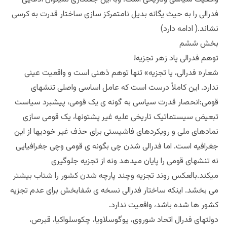
فدرالی را به حیث یگانه بدیل نامتمرکز سازی ساختار قدرت به کرسی
نشاند.( ادامه دارد)
بخش ششم
توهم فدرالی پاد زهر تجزیه!
شعار« فدرالی، یا تجزیه» تنها توهم ذهنی است و واقعیت عینی
ندارد. این کاملاً درست است که عامل اساسی واصلی تنشهای
قومی:انحصار قدرت سیاسی به گونه ی یک قومی، پیشبرد سیاست
تبعیض سیستماتیک تاریخی علیه غیر پشتونها، یک قومی سازی
نمادهای ملی و رویکردهای فاشیستی برای حذف غیر خودیها از این
جغرافیه است. اما فدرالی شدن چی بگونه ی قومی وچی جغرافیایی
نه تنشهای قومی را پایان میدهد ونه از تجزیه جلوگیری
میکند.بالعکس روند تجزیه وچند پارچه شدن کشور را شتاب بیشتر
می بخشد. اینکه ساختار فدرالی نسخه ی شفابخش برای عدم تجزیه
کشور ها شده باشد، واقعیت ندارد.
دولتهای فدرال اتحاد شوروی، یوگوسلاویا، چکوسلواکیا، قبرص،