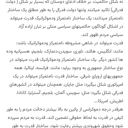
نه شکل حاکمیت. بر خلاف ادعای دوستان که بسیار بر شکل ( دولت
فدرالی) تاکید میکنند وتنها دولت فدرال را به طور مطلق یک ساختار
نامتمرکز میدانند؛ یک ساختار نامتمرکز ودموکراتیک قدرت میتواند
در اشکال گوناگون حاکمیتهای سیاسی متکی بر تبارز اراده آزاد
سیاسی مردم ظهور کند.
قدرت میتواند در شاهی مشروطه نامتمرکز ودموکراتیک باشد؛
مانند: انگلیس، هالند، ناوری، سویدن،دنمارک، بلجیم، هسپانیه وده
ها کشور دیگر. یک ساختار نامتمرکز ودموکراتیک قدرت میتواند در
نوع ساختار جمهوری به وجود بیاید؛ مانند: فرانسه، ایتالیا، همه
جمهوریهای اروپای شرقی. ساختار قدرت نامتمرکز میتواند در یک
امپراتوری شکل بیگیرد؛ مثل جاپان. همچنان میتواند در کشورهای
فدرالی شکل بگیرد؛ مثل: سویس، آلمان، بلجیم، آسترلیا، کانادا،
اطریش، امریکا….
هرقدر درجه دموکراسی از پائین به بالا بیشتر دخالت مردم را به طور
کیفی در قدرت به لحاظ حقوقی تضمین کند، قدرت به مردم سپرده
شود وحقوق شهروندی بیشتر رعایت شود، ساختار قدرت به طور