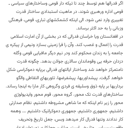
اگر فدرالها هم توسط چند تا تیکه دار قومی وساختارهای سیاسی ـ
قومی اداره ورهبری شوند، در ماهیت استبدادی ساختار قدرت
تغییری وارد نمی شود، الی اینکه کشمکشهای تباری، قومی، فرهنگی
وزبانی را به حد اکثر برساند.
در افغانستان ویا خراسان فدرالی که در بخشی از آن امارت اسلامی
قدرت را اِعمال و غصب کند. وآن را فرا زمینی بسازد ونیمی از پیکره ی
جامعه را به زندان محکوم کند ودر نیم دیگر مافیایی قومی وگله
دزدان حرفه یی وقوماندان سالاری جولان بدهد. چگونه قدرت
نامتمرکز خواهد شد وساختار ایالتهای فدرالی برپایه دموکراسی شکل
خواهد گرفت. پیشداوریها، پیشفرضها، تئوریهای التقاطی والگو
برداریها بر پایه ذوق وسلیقه ی فردی وگروهی کار مارا به اینجا رساند.
ساختارهای قدرت تک محور، گروه محور، قوم محور وایدیولوژی
محور را زیر نام اینکه که ما شاهی مشروطه داشتیم، نظام صدارتی
داشتیم، جمهوری داشتیم، جمهوری دموکراتیک داشتیم …. وهمه
کار ندادند وتنها فدرال کار میدهد وبس، جعل تاریخ وتحریف
واقعیت سیاسی وتاریخی است. وبا این جعلکاری نمیتوان ادعایی