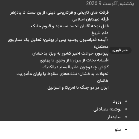
یکشنبه, آگوست 9 2026
قرائت های تاریخی و فراتاریخی دینی؛ از بن بست تا پادزهر
فرقه تبهکاران اسلامی
قابل توجه آقایان احمد مسعود و قیوم ملنک
علم تاریخ
«آینده فدراسیون روسیه پس از پوتین؛ تحلیل یک سناریوی
محتمل»
خبر فوری
پیرامون حوادث اخیر کشور به ویژه بدخشان
افسانه نجات از بیرون؛ از رجوی تا پهلوی
کاوشِ چندو‌چونِ ماتریالیسم دیالکتیک
تحولات بدخشان؛ نشانه‌های سقوط یا پایان مأموریت
طالبان
ایران در دو جنگ با امریکا و اسرائیل
ورود
نوشته تصادفی
سایدبار
منو