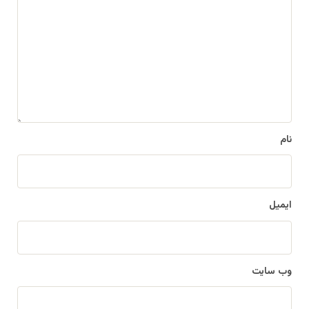
ی
د
گ
ا
ه
*
نام
ایمیل
وب‌ سایت