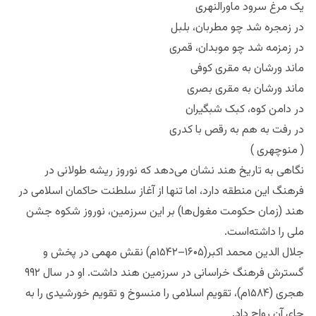
یک مرغ سرود ماورالنهری
در زمجره شد چو مطربان، بلبل
در زمزمه شد چو موبدان، قمری
ماند ورشان به مقری کوفی
ماند ورشان به مقری بصری
در دامن کوه، کبک شبگیران
در رفت به هم به رقص با کدری
( منوچهری )
نگاهی به تاریخ هند نشان می‌دهد که نوروز ریشه طولانی در
فرهنگ این منطقه دارد، اما تنها از آغاز سلطنت حاکمان اسلامی در
هند (زمان حکومت مغول‌ها) بر این سرزمین، نوروز شکوه جشن
ملی را داشته‌است.
جلال الدین محمد اکبر(۱۶۰۵–۱۵۴۲م) نقش مهمی در پخش و
گسترش فرهنگ خراسانی در سرزمین هند داشت. او در سال ۹۹۲
هجری (۱۵۸۴م)، تقویم اسلامی را منسوخ و تقویم خورشیدی را به
جای آن رواج داد.