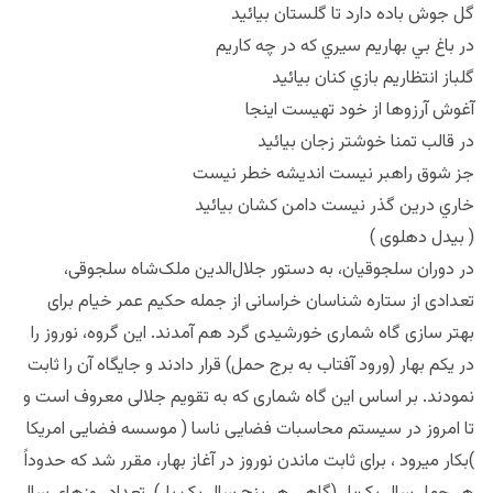
گل جوش باده دارد تا گلستان بيائيد
در باغ بي بهاريم سيري که در چه کاريم
گلباز انتظاريم بازي کنان بيائيد
آغوش آرزوها از خود تهيست اينجا
در قالب تمنا خوشتر زجان بيائيد
جز شوق راهبر نيست انديشه خطر نيست
خاري درين گذر نيست دامن کشان بيائيد
( بیدل دهلوی )
در دوران سلجوقیان، به دستور جلال‌الدین ملک‌شاه سلجوقی،
تعدادی از ستاره شناسان خراسانی از جمله حکیم عمر خیام برای
بهتر سازی گاه شماری خورشیدی گرد هم آمدند. این گروه، نوروز را
در یکم بهار (ورود آفتاب به برج حمل) قرار دادند و جایگاه آن را ثابت
نمودند. بر اساس این گاه شماری که به تقویم جلالی معروف است و
تا امروز در سیستم محاسبات فضایی ناسا ( موسسه فضایی امریکا
)بکار میرود ، برای ثابت ماندن نوروز در آغاز بهار، مقرر شد که حدوداً