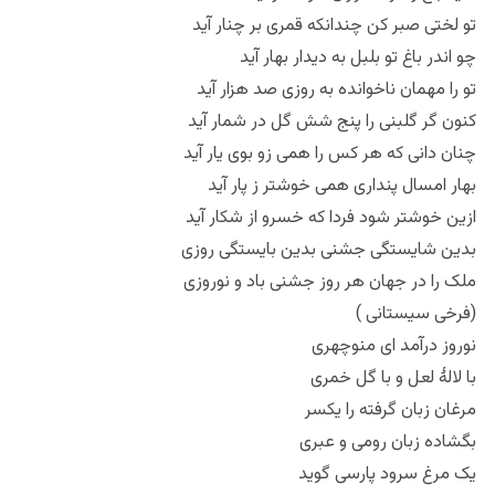
تو لختی صبر کن چندانکه قمری بر چنار آید
چو اندر باغ تو بلبل به دیدار بهار آید
تو را مهمان ناخوانده به روزی صد هزار آید
کنون گر گلبنی را پنج شش گل در شمار آید
چنان دانی که هر کس را همی زو بوی یار آید
بهار امسال پنداری همی خوشتر ز پار آید
ازین خوشتر شود فردا که خسرو از شکار آید
بدین شایستگی جشنی بدین بایستگی روزی
ملک را در جهان هر روز جشنی باد و نوروزی
(فرخی سیستانی )
نوروز درآمد ای منوچهری
با لالهٔ لعل و با گل خمری
مرغان زبان گرفته را یکسر
بگشاده زبان رومی و عبری
یک مرغ سرود پارسی گوید