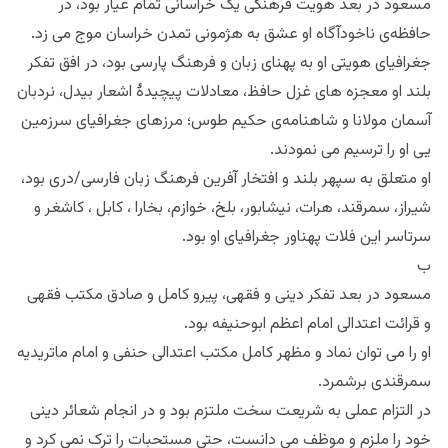
مسعود در بعد هویت فرهنگی یک خراسانی تمام عیار بود، در
حافظه‌ی ناخودآگاه او عشق به هژمونی تمدن خراسان موج می زد.
جغرافیای هویتی او به پهنای زبان و فرهنگ پارسی بود، در افق تفکر
بلند او معجزه های غزل حافظ، معادلات پیچیدهٔ اشعار بیدل، نردبان
آسمان مولانا و شاهنامه‌ی حکیم طوس؛ مرزهای جغرافیای سرزمین
یی او را ترسیم می نمودند.
او متعلق به سپهر بلند و افتخار آفرین فرهنگ زبان فارسی/دری بود،
شیراز، سمرقند، هرات، نیشابور، بلخ، خوازم، بخارا ، کابل ، کاشغر و
سرتاسر این فلات پهناور جغرافیای او بود.
ب
مسعود در بعد تفکر دینی و فقهی، پیرو کامل و صادق مکتب فقهی
و قرائت اعتدالی امام اعظم ابوحنیفه بود.
او را می توان نماد و مظهر کامل مکتب اعتدالی حنفی و امام ماتریدیه
سمرقندی برشمرد.
در التزام عملی به شریعت سخت ملتزم بود و در انجام شعائر‌ دینی
خود را ملزم و موظف می دانست، حتی مستحبات را ترک نمی کرد و